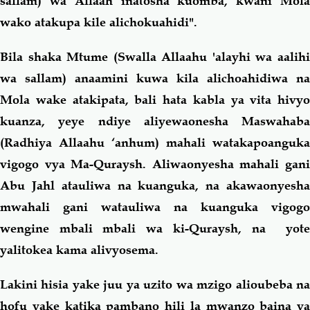
sallam) wa Allaah inatosha kuomba, kwani Mola
wako atakupa kile alichokuahidi".
Bila shaka Mtume (Swalla Allaahu 'alayhi wa aalihi
wa sallam) anaamini kuwa kila alichoahidiwa na
Mola wake atakipata, bali hata kabla ya vita hivyo
kuanza, yeye ndiye aliyewaonesha Maswahaba
(Radhiya Allaahu ‘anhum) mahali watakapoanguka
vigogo vya Ma-Quraysh. Aliwaonyesha mahali gani
Abu Jahl atauliwa na kuanguka, na akawaonyesha
mwahali gani watauliwa na kuanguka vigogo
wengine mbali mbali wa ki-Quraysh, na yote
yalitokea kama alivyosema.
Lakini hisia yake juu ya uzito wa mzigo alioubeba na
hofu yake katika pambano hili la mwanzo baina ya