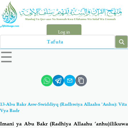
Skip
to
main
content
Log in
Search
left
☰
sidebar
menu
Qur-aan
Hadiyth
Sunnah
Tawhiyd
13-Abu Bakr Asw-Swiddiyq (Radhwiya Allaahu 'anhu): Vita
Aqiydah
Manhaj
Vya Badr
Imani ya Abu Bakr (Radhiya Allaahu ‘anhu)ilikuwa
Shirki & Kufru
Bid-'ah (Uzushi)