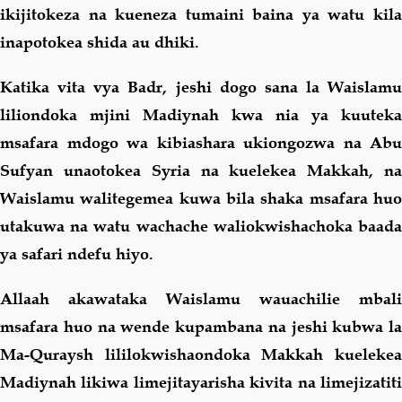
ikijitokeza na kueneza tumaini baina ya watu kila
inapotokea shida au dhiki.
Salaf Wa Ummah
Firaq-Makundi
Katika vita vya Badr, jeshi dogo sana la Waislamu
Fiqh-Ibaadah
Duaa-Adhkaar
liliondoka mjini Madiynah kwa nia ya kuuteka
msafara mdogo wa kibiashara ukiongozwa na Abu
Fataawa Za Ulamaa
Kauli Za Salaf
Sufyan unaotokea Syria na kuelekea Makkah, na
Waislamu walitegemea kuwa bila shaka msafara huo
Akhlaaq-Aadaab
Raqaaiq
utakuwa na watu wachache waliokwishachoka baada
ya safari ndefu hiyo.
Familia-Jamii
Maswali-Majibu
Allaah akawataka Waislamu wauachilie mbali
Chemsha Bongo
Vitabu
msafara huo na wende kupambana na jeshi kubwa la
Ma-Quraysh lililokwishaondoka Makkah kuelekea
Mapishi
Madiynah likiwa limejitayarisha kivita na limejizatiti