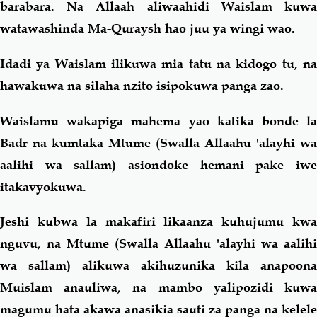
barabara. Na Allaah aliwaahidi Waislam kuwa
watawashinda Ma-Quraysh hao juu ya wingi wao.
Idadi ya Waislam ilikuwa mia tatu na kidogo tu, na
hawakuwa na silaha nzito isipokuwa panga zao.
Waislamu wakapiga mahema yao katika bonde la
Badr na kumtaka Mtume (Swalla Allaahu 'alayhi wa
aalihi wa sallam) asiondoke hemani pake iwe
itakavyokuwa.
Jeshi kubwa la makafiri likaanza kuhujumu kwa
nguvu, na Mtume (Swalla Allaahu 'alayhi wa aalihi
wa sallam) alikuwa akihuzunika kila anapoona
Muislam anauliwa, na mambo yalipozidi kuwa
magumu hata akawa anasikia sauti za panga na kelele