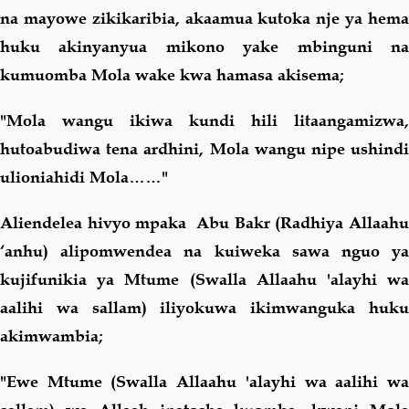
na mayowe zikikaribia, akaamua kutoka nje ya hema
huku akinyanyua mikono yake mbinguni na
kumuomba Mola wake kwa hamasa akisema;
"Mola wangu ikiwa kundi hili litaangamizwa,
hutoabudiwa tena ardhini, Mola wangu nipe ushindi
ulioniahidi Mola……"
Aliendelea hivyo mpaka Abu Bakr (Radhiya Allaahu
‘anhu) alipomwendea na kuiweka sawa nguo ya
kujifunikia ya Mtume (Swalla Allaahu 'alayhi wa
aalihi wa sallam) iliyokuwa ikimwanguka huku
akimwambia;
"Ewe Mtume (Swalla Allaahu 'alayhi wa aalihi wa