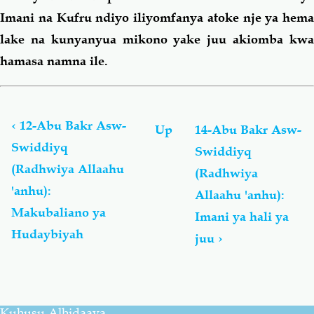
Imani na Kufru ndiyo iliyomfanya atoke nje ya hema
lake na kunyanyua mikono yake juu akiomba kwa
hamasa namna ile.
Book
traversal
links
‹
12-Abu Bakr Asw-
Up
14-Abu Bakr Asw-
for
Swiddiyq
Swiddiyq
Abu
(Radhwiya Allaahu
Bakr
(Radhwiya
Asw-
'anhu):
Allaahu 'anhu):
Swiddiyq
Makubaliano ya
Imani ya hali ya
(رضي
الله
Hudaybiyah
juu
›
عنه)
Kuhusu Alhidaaya