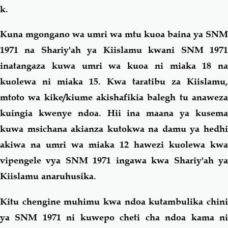
k.
Kuna mgongano wa umri wa mtu kuoa baina ya SNM
1971 na Shariy'ah ya Kiislamu kwani SNM 1971
inatangaza kuwa umri wa kuoa ni miaka 18 na
kuolewa ni miaka 15. Kwa taratibu za Kiislamu,
mtoto wa kike/kiume akishafikia balegh tu anaweza
kuingia kwenye ndoa. Hii ina maana ya kusema
kuwa msichana akianza kutokwa na damu ya hedhi
akiwa na umri wa miaka 12 hawezi kuolewa kwa
vipengele vya SNM 1971 ingawa kwa Shariy'ah ya
Kiislamu anaruhusika.
Kitu chengine muhimu kwa ndoa kutambulika chini
ya SNM 1971 ni kuwepo cheti cha ndoa kama ni