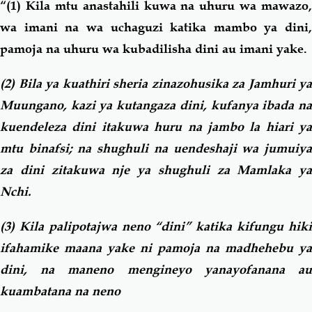
“(1) Kila mtu anastahili kuwa na uhuru wa mawazo,
wa imani na wa uchaguzi katika mambo ya dini,
pamoja na uhuru wa kubadilisha dini au imani yake.
(2) Bila ya kuathiri sheria zinazohusika za Jamhuri ya
Muungano, kazi ya kutangaza dini, kufanya ibada na
kuendeleza dini itakuwa huru na jambo la hiari ya
mtu binafsi; na shughuli na uendeshaji wa jumuiya
za dini zitakuwa nje ya shughuli za Mamlaka ya
Nchi.
(3) Kila palipotajwa neno “dini” katika kifungu hiki
ifahamike maana yake ni pamoja na madhehebu ya
dini, na maneno mengineyo yanayofanana au
kuambatana na neno