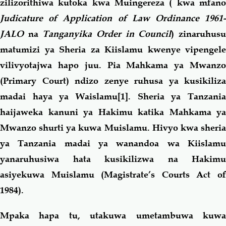
zilizorithiwa kutoka kwa Muingereza ( kwa mfano
Judicature of Application of Law Ordinance 1961-
JALO
na
Tanganyika Order in Council
) zinaruhus
matumizi ya Sheria za Kiislamu kwenye vipengele
vilivyotajwa hapo juu. Pia Mahkama ya Mwanzo
(Primary Court) ndizo zenye ruhusa ya kusikiliza
madai haya ya Waislamu
[1]
. Sheria ya Tanzania
haijaweka kanuni ya Hakimu katika Mahkama ya
Mwanzo shurti ya kuwa Muislamu. Hivyo kwa sheria
ya Tanzania madai ya wanandoa wa Kiislamu
yanaruhusiwa hata kusikilizwa na Hakimu
asiyekuwa Muislamu (Magistrate’s Courts Act of
1984).
Mpaka hapa tu, utakuwa umetambuwa kuwa