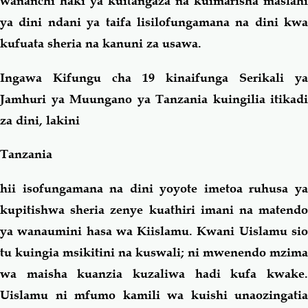
wananchi haki ya kuitangaza na kuimarisha maslahi
ya dini ndani ya taifa lisilofungamana na dini kwa
kufuata sheria na kanuni za usawa.
Ingawa Kifungu cha 19 kinaifunga Serikali ya
Jamhuri ya Muungano ya Tanzania kuingilia itikadi
za dini, lakini
Tanzania
hii isofungamana na dini yoyote imetoa ruhusa ya
kupitishwa sheria zenye kuathiri imani na matendo
ya wanaumini hasa wa Kiislamu. Kwani Uislamu sio
tu kuingia msikitini na kuswali; ni mwenendo mzima
wa maisha kuanzia kuzaliwa hadi kufa kwake.
Uislamu ni mfumo kamili wa kuishi unaozingatia