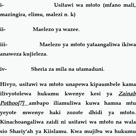
i- Usitawi wa mtoto (mfano mali,
mazingira, elimu, malezi n. k)
ii- Maelezo ya wazee.
iii- Maelezo ya mtoto yataangaliwa ikiwa
anaweza kujieleza.
iv- Sheria za mila na utamaduni.
Hivyo, usitawi wa mtoto unapewa kipaumbele kama
ilivyotolewa hukumu kwenye kesi ya
Zainab
Pothoo
[7]
ambapo iliamuliwa kuwa hamna mt
yeyote mwenye haki zozote dhidi ya mtoto.
Kinachoangaliwa zaidi ni usitawi wa mtoto na wala
sio Shariy'ah ya Kiislamu. Kwa mujibu wa hukumu