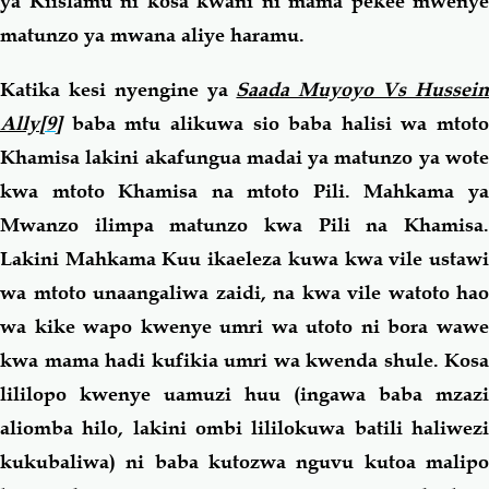
ya Kiislamu ni kosa kwani ni mama pekee mwenye
matunzo ya mwana aliye haramu.
Katika kesi nyengine ya
Saada Muyoyo Vs Hussei
Ally
[9]
baba mtu alikuwa sio baba halisi wa mtoto
Khamisa lakini akafungua madai ya matunzo ya wote
kwa mtoto Khamisa na mtoto Pili. Mahkama ya
Mwanzo ilimpa matunzo kwa Pili na Khamisa.
Lakini Mahkama Kuu ikaeleza kuwa kwa vile ustawi
wa mtoto unaangaliwa zaidi, na kwa vile watoto hao
wa kike wapo kwenye umri wa utoto ni bora wawe
kwa mama hadi kufikia umri wa kwenda shule. Kosa
lililopo kwenye uamuzi huu (ingawa baba mzazi
aliomba hilo, lakini ombi lililokuwa batili haliwezi
kukubaliwa) ni baba kutozwa nguvu kutoa malipo