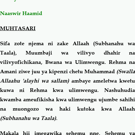
Naaswir Haamid
Salaf Wa Ummah
Firaq-Makundi
MUHTASARI
Fiqh-Ibaadah
Duaa-Adhkaar
Sifa zote njema ni zake Allaah (Subhanahu wa
Fataawa Za Ulamaa
Kauli Za Salaf
Taala), Muumbaji wa vilivyo dhahir na
vilivyofichikana, Bwana wa Ulimwengu. Rehma na
Akhlaaq-Aadaab
Raqaaiq
Amani ziwe juu ya kipenzi chetu Muhammad
(Swalla
Allaahu 'alayhi wa sallam)
ambaye ameletwa kwetu
Familia-Jamii
Maswali-Majibu
kuwa ni Rehma kwa ulimwengu. Nashuhudia
kwamba ameufikisha kwa ulimwengu ujumbe sahihi
Chemsha Bongo
Vitabu
na muongozo wa haki kutoka kwa Allaah
(Subhanahu wa Taala)
.
Mapishi
Makala hii imegawika sehemu nne. Sehemu ya