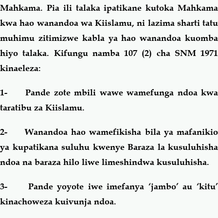
Mahkama. Pia ili talaka ipatikane kutoka Mahkama
kwa hao wanandoa wa Kiislamu, ni lazima sharti tatu
muhimu zitimizwe kabla ya hao wanandoa kuomba
hiyo talaka. Kifungu namba 107 (2) cha SNM 1971
kinaeleza:
1- Pande zote mbili wawe wamefunga ndoa kwa
taratibu za Kiislamu.
2- Wanandoa hao wamefikisha bila ya mafanikio
ya kupatikana suluhu kwenye Baraza la kusuluhisha
ndoa na baraza hilo liwe limeshindwa kusuluhisha.
3- Pande yoyote iwe imefanya ‘jambo’ au ‘kitu’
kinachoweza kuivunja ndoa.