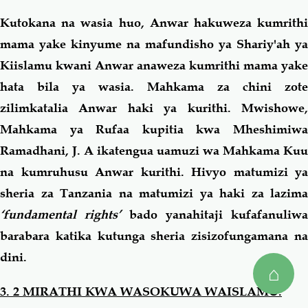
Kutokana na wasia huo, Anwar hakuweza kumrithi
mama yake kinyume na mafundisho ya Shariy'ah ya
Kiislamu kwani Anwar anaweza kumrithi mama yake
hata bila ya wasia. Mahkama za chini zote
zilimkatalia Anwar haki ya kurithi. Mwishowe,
Mahkama ya Rufaa kupitia kwa Mheshimiwa
Ramadhani, J. A ikatengua uamuzi wa Mahkama Kuu
na kumruhusu Anwar kurithi. Hivyo matumizi ya
sheria za Tanzania na matumizi ya haki za lazima
‘fundamental rights’
bado yanahitaji kufafanuliwa
barabara katika kutunga sheria zisizofungamana na
dini.
⌂
3. 2 MIRATHI KWA WASOKUWA WAISLAMU.