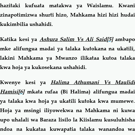
hazitaki kufuata matakwa ya Waislamu. Kwani
zinapotimizwa shurti hizo, Mahkama hizi hizi hudai
kukimbilia ushahidi.
Katika kesi ya
Ashura Salim Vs Ali Said
[5]
ambapo
mke alifungua madai ya talaka kutokana na ukatili,
lakini Mahkama ya Mwanzo ilikataa kutoa talaka
kwa hoja ya kukosekana ushahidi.
Kwenye kesi ya
Halima Athumani Vs Maulidi
Hamisi
[6]
mkata rufaa (Bi Halima) alifungua madai
ya talaka kwa hoja ya ukatili kutoka kwa mumewe.
Hoja ya msingi iliyowekwa na Mahkama ni kuwa
upo uhalali wa Baraza lisilo la Kiislamu kusuluhisha
ndoa na kukataa kuwapatia talaka wanandoa wa