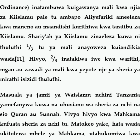
Ordinance) inatambuwa kuigawanya mali kwa njia
za Kiislamu pale tu ambapo Aliyefariki ameeleza
kwa maneno au maandishi kurithiwa kwa taratibu za
Kiislamu. Shariy'ah ya Kiislamu zinaeleza kuwa ni
1
thuluthi
/
tu ya mali anayoweza kuiandiki
3
2
wasia
[11]
Hivyo,
/
inatakiwa iwe kwa warithi
.
3
mgao au zawadi ya mali kwa yeyote nje ya sheria ya
mirathi isizidi thuluthi.
Masuala ya jamii ya Waislamu nchini Tanzania
yamefanywa kuwa na uhusiano wa sheria za nchi na
sio Quran au Sunnah. Vivyo hivyo kwa Mahkama
kufuata sheria za nchi tu. Matokeo yake, hata wasia
ukitolewa mbele ya Mahkama, utahukumiwa kwa