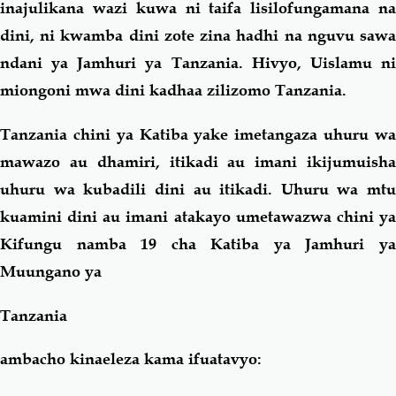
inajulikana wazi kuwa ni taifa lisilofungamana na
dini, ni kwamba dini zote zina hadhi na nguvu sawa
ndani ya Jamhuri ya
Tanzania
. Hivyo, Uislamu n
miongoni mwa dini kadhaa zilizomo
Tanzania
.
Tanzania chini ya Katiba yake imetangaza uhuru wa
mawazo au dhamiri, itikadi au imani ikijumuisha
uhuru wa kubadili dini au itikadi. Uhuru wa mtu
kuamini dini au imani atakayo umetawazwa chini ya
Kifungu namba 19 cha Katiba ya Jamhuri ya
Muungano ya
Tanzania
ambacho kinaeleza
kama
ifuatavyo: