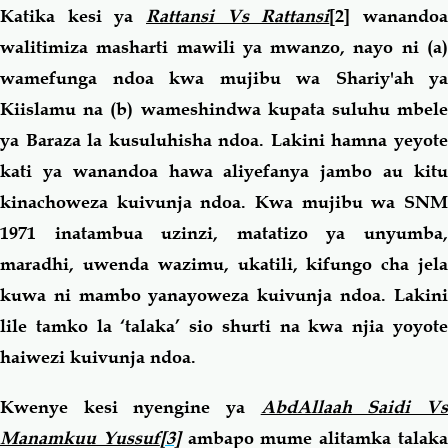
Katika kesi ya
Rattansi Vs Rattansi
[2]
wanando
walitimiza masharti mawili ya mwanzo, nayo ni (a)
wamefunga ndoa kwa mujibu wa Shariy'ah ya
Kiislamu na (b) wameshindwa kupata suluhu mbele
ya Baraza la kusuluhisha ndoa. Lakini hamna yeyote
kati ya wanandoa hawa aliyefanya jambo au kitu
kinachoweza kuivunja ndoa. Kwa mujibu wa SNM
1971 inatambua uzinzi, matatizo ya unyumba,
maradhi, uwenda wazimu, ukatili, kifungo cha jela
kuwa ni mambo yanayoweza kuivunja ndoa. Lakini
lile tamko la ‘talaka’ sio shurti na kwa njia yoyote
haiwezi kuivunja ndoa.
Kwenye kesi nyengine ya
AbdAllaah Saidi V
Manamkuu Yussuf
[3]
ambapo mume alitamka talak