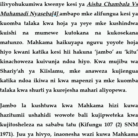
ilivyohukumiwa kwenye kesi ya
Aisha Chambala V
Muhamadi Nyaseba
[4]
ambapo mke alifungua kesi ya
kuomba talaka kwa hoja ya yeye mke kushindwa
kuishi na mumewe kutokana na kukosekana
matunzo. Mahkama haikuyapa nguvu yoyote hoja
hiyo kwani katika kesi hii hakuna ‘jambo’ au ‘kitu’
kinachoweza kuivunja ndoa hiyo. Kwa mujibu wa
Shariy'ah ya Kiislamu, mke anaweza kujiengua
katika ndoa ikiwa ni kwa mapenzi ya mke kuomba
talaka kwa shurti ya kurejesha mahari aliyopewa.
Jambo la kushtuwa kwa Mahkama hizi kuwa
hazitumii ushahidi wowote bali kujipweteka kwa
kujitosheleza na sababu tatu (Kifungu 107 (2) SNM
1971). Juu ya hivyo, inaonesha wazi kuwa Mahkama