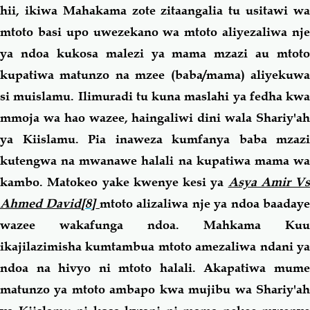
hii, ikiwa Mahakama zote zitaangalia tu usitawi wa
mtoto basi upo uwezekano wa mtoto aliyezaliwa nje
ya ndoa kukosa malezi ya mama mzazi au mtoto
kupatiwa matunzo na mzee (baba/mama) aliyekuwa
si muislamu. Ilimuradi tu kuna maslahi ya fedha kwa
mmoja wa hao wazee, haingaliwi dini wala Shariy'ah
ya Kiislamu. Pia inaweza kumfanya baba mzazi
kutengwa na mwanawe halali na kupatiwa mama wa
kambo. Matokeo yake kwenye kesi ya
Asya Amir Vs
Ahmed David
[8]
mtoto alizaliwa nje ya ndoa baaday
wazee wakafunga ndoa. Mahkama Kuu
ikajilazimisha kumtambua mtoto amezaliwa ndani ya
ndoa na hivyo ni mtoto halali. Akapatiwa mume
matunzo ya mtoto ambapo kwa mujibu wa Shariy'ah