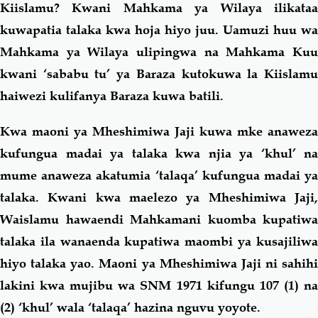
Kiislamu? Kwani Mahkama ya Wilaya ilikataa
kuwapatia talaka kwa hoja hiyo juu. Uamuzi huu wa
Mahkama ya Wilaya ulipingwa na Mahkama Kuu
kwani ‘sababu tu’ ya Baraza kutokuwa la Kiislamu
haiwezi kulifanya Baraza kuwa batili.
Kwa maoni ya Mheshimiwa Jaji kuwa mke anaweza
kufungua madai ya talaka kwa njia ya ‘khul’ na
mume anaweza akatumia ‘talaqa’ kufungua madai ya
talaka. Kwani kwa maelezo ya Mheshimiwa Jaji,
Waislamu hawaendi Mahkamani kuomba kupatiwa
talaka ila wanaenda kupatiwa maombi ya kusajiliwa
hiyo talaka yao. Maoni ya Mheshimiwa Jaji ni sahihi
lakini kwa mujibu wa SNM 1971 kifungu 107 (1) na
(2) ‘khul’ wala ‘talaqa’ hazina nguvu yoyote.