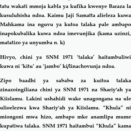
tatu wakati mmoja kabla ya kufika kwenye Baraza la
kusuluhisha ndoa. Kaimu Jaji Samatta alieleza kuwa
Mahkama ina nguvu ya kutoa talaka pale ambapo
inapokubalika kuwa ndoa imevunjika (kama uzinzi,
matatizo ya unyumba n. k)
Hivyo, chini ya SNM 1971 ‘talaka’ haitambuliwi
kuwa ni ‘kitu’ au ‘jambo’ ki/linachovunja ndoa.
Zipo baadhi ya sababu za kuitoa talaka
zinazoingiliana chini ya SNM 1971 na Shariy'ah ya
Kiislamu. Lakini ushahidi wake unagongana na ule
ulioelezwa kwa Shariy'ah ya Kiislamu. “Khula” ni
miongoni mwa hizo, ambapo mke anamlipa mume
kupatiwa talaka. SNM 1971 haitambui “Khula” kama