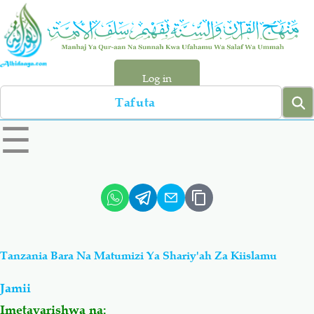
Skip
to
main
content
Log in
Search
left
☰
sidebar
menu
Qur-aan
Hadiyth
Sunnah
Tawhiyd
Tanzania Bara Na Matumizi Ya Shariy'ah Za Kiislamu
Aqiydah
Manhaj
Jamii
Shirki & Kufru
Bid-'ah (Uzushi)
Imetayarishwa na: