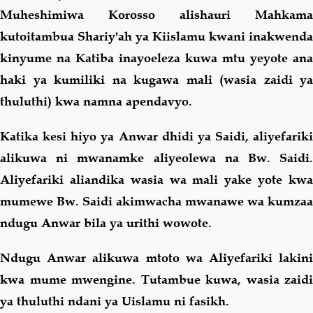
Muheshimiwa Korosso alishauri Mahkama
kutoitambua Shariy'ah ya Kiislamu kwani inakwenda
kinyume na Katiba inayoeleza kuwa mtu yeyote ana
haki ya kumiliki na kugawa mali (wasia zaidi ya
thuluthi) kwa namna apendavyo.
Katika kesi hiyo ya Anwar dhidi ya Saidi, aliyefariki
alikuwa ni mwanamke aliyeolewa na Bw. Saidi.
Aliyefariki aliandika wasia wa mali yake yote kwa
mumewe Bw. Saidi akimwacha mwanawe wa kumzaa
ndugu Anwar bila ya urithi wowote.
Ndugu Anwar alikuwa mtoto wa Aliyefariki lakini
kwa mume mwengine. Tutambue kuwa, wasia zaidi
ya thuluthi ndani ya Uislamu ni fasikh.