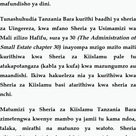
mafundisho ya dini.
Tunashuhudia Tanzania Bara kurithi baadhi ya sheria
za Uingereza, kwa mfano Sheria ya Usimamizi wa
Mali zilizo Hafifu, sura ya 30
(The Administration of
Small Estate chapter 30)
inayompa mzigo mzito mait
kurithiwa kwa Sheria za Kiislamu pale tu
atakapotangaza (kabla ya kufa) kwa mazungumzo au
maandishi. Ikiwa hakueleza nia ya kurithiwa kwa
Sheria za Kiislamu basi atarithiwa kwa sheria za
nchi.
Matumizi ya Sheria za Kiislamu Tanzania Bara
zimetengwa kwenye mambo ya jamii tu kama ndoa,
talaka, mirathi na matunzo ya watoto. Sheria