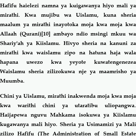
Hafifu haielezi namna ya kuigawanya hiyo mali ya
mirathi. Kwa mujibu wa Uislamu, kuna sheria
maalum ya mirathi inayotoka moja kwa moja kwa
Allaah (Qurani)
[10]
ambayo ndio msingi mkuu w
Shariy'ah ya Kiislamu. Hivyo sheria na kanuni za
mirathi kwa waislamu zipo na hatuna haja wala
hapana uwezo kwa yeyote kuwatengenezea
Waislamu sheria zilizokuwa nje ya maamrisho ya
Muumba.
Chini ya Uislamu, mirathi inakwenda moja kwa moja
kwa warithi chini ya utaratibu uliopangwa.
Haijapewa nguvu Mahkama isokuwa ya Kiislamu
kugawanya mali hiyo. Sheria ya Usimamizi ya Mali
zilizo Hafifu (The Administration of Small Estate