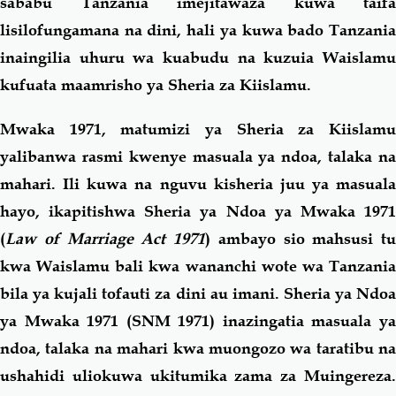
sababu Tanzania imejitawaza kuwa taifa
lisilofungamana na dini, hali ya kuwa bado Tanzania
inaingilia uhuru wa kuabudu na kuzuia Waislamu
kufuata maamrisho ya Sheria za Kiislamu.
Mwaka 1971, matumizi ya Sheria za Kiislamu
yalibanwa rasmi kwenye masuala ya ndoa, talaka na
mahari. Ili kuwa na nguvu kisheria juu ya masuala
hayo, ikapitishwa Sheria ya Ndoa ya Mwaka 1971
(
Law of Marriage Act 1971
) ambayo sio mahsusi tu
kwa Waislamu bali kwa wananchi wote wa Tanzania
bila ya kujali tofauti za dini au imani. Sheria ya Ndoa
ya Mwaka 1971 (SNM 1971) inazingatia masuala ya
ndoa, talaka na mahari kwa muongozo wa taratibu na
ushahidi uliokuwa ukitumika zama za Muingereza.