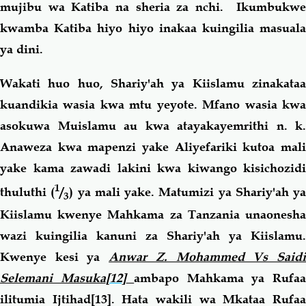
mujibu wa Katiba na sheria za nchi. Ikumbukwe
kwamba Katiba hiyo hiyo inakaa kuingilia masuala
ya dini.
Wakati huo huo, Shariy'ah ya Kiislamu zinakataa
kuandikia wasia kwa mtu yeyote. Mfano wasia kwa
asokuwa Muislamu au kwa atayakayemrithi n. k.
Anaweza kwa mapenzi yake Aliyefariki kutoa mali
yake kama zawadi lakini kwa kiwango kisichozidi
1
thuluthi (
/
) ya mali yake. Matumizi ya Shariy'ah ya
3
Kiislamu kwenye Mahkama za Tanzania unaonesha
wazi kuingilia kanuni za Shariy'ah ya Kiislamu.
Kwenye kesi ya
Anwar Z. Mohammed Vs Said
Selemani Masuka
[12]
ambapo Mahkama ya Rufa
ilitumia Ijtihad
[13]
. Hata wakili wa Mkataa Rufa