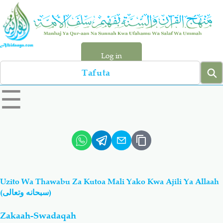
Skip
to
main
content
Log in
Search
left
☰
sidebar
menu
Qur-aan
Hadiyth
Sunnah
Tawhiyd
Uzito Wa Thawabu Za Kutoa Mali Yako Kwa Ajili Ya Allaah
Aqiydah
Manhaj
(سبحانه وتعالى)
Zakaah-Swadaqah
Shirki & Kufru
Bid-'ah (Uzushi)