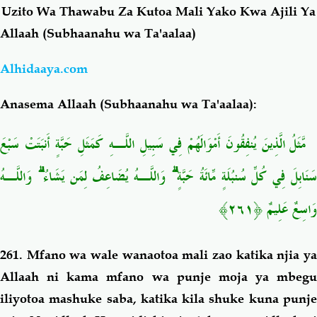
Uzito Wa Thawabu Za Kutoa Mali Yako Kwa Ajili Ya
Allaah (Subhaanahu wa Ta'aalaa)
Salaf Wa Ummah
Firaq-Makundi
Alhidaaya.com
Fiqh-Ibaadah
Duaa-Adhkaar
Anasema Allaah (Subhaanahu wa Ta'aalaa):
Fataawa Za Ulamaa
Kauli Za Salaf
مَّثَلُ الَّذِينَ يُنفِقُونَ أَمْوَالَهُمْ فِي سَبِيلِ اللَّـهِ كَمَثَلِ حَبَّةٍ أَنبَتَتْ سَبْعَ
Akhlaaq-Aadaab
Raqaaiq
سَنَابِلَ فِي كُلِّ سُنبُلَةٍ مِّائَةُ حَبَّةٍ ۗ وَاللَّـهُ يُضَاعِفُ لِمَن يَشَاءُ ۗ وَاللَّـهُ
وَاسِعٌ عَلِيمٌ ﴿٢٦١﴾
Familia-Jamii
Maswali-Majibu
Chemsha Bongo
Vitabu
261. Mfano wa wale wanaotoa mali zao katika njia ya
Allaah ni kama mfano wa punje moja ya mbegu
Mapishi
iliyotoa mashuke saba, katika kila shuke kuna punje