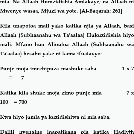
mia. Na Allaah Humzidishia Amtakaye; na Allaah ni
Mwenye wasaa, Mjuzi wa yote.
[Al-Baqarah: 261]
Kila unapotoa mali yako katika njia ya Allaah, basi
Allaah (Subhaanahu wa Ta'aalaa) Hukuzidishia hiyo
mali. Mfano huo Alioutoa Allaah (Subhaanahu wa
Ta'aalaa) hesabu yake ni kama ifuatavyo:
Punje moja imechipuza mashuke saba 1 x 7
= 7
Katika kila shuke moja zimo punje mia 7 x
100 = 700
Kwa hiyo jumla ya kuzidishiwa ni mia saba.
Dalili nyengine inapatikana pia katika Hadiyth