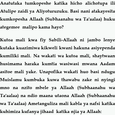
Anatutaka tumkopeshe katika hicho alichotupa
il
Atulipe zaidi ya Aliyoturuzuku. Basi nani atakayesita
kumkopesha Allaah (Subhaanahu wa Ta'aalaa) huku
ategemee malipo kama hayo?
Kutoa mali kwa fiy Sabili-Allaah ni jambo lenye
kutaka kuazimiwa kikweli kwani hakuna asiyependa
kumiliki mali. Na wakati wa kutoa mali, shaytwaan
husimama haraka kumtia wasiwasi mwana Aadam
asitoe mali yake. Unapofika wakati huo basi ndugu
Muislamu kumbuka kuwa thawabu zake ni nyingi
mno na nzito mbele ya Allaah (Subhaanahu wa
Ta'aalaa) na ndio maana utaona Allaah (Subhaanahu
wa Ta'aalaa)
Ametanguliza mali kabla ya nafsi katik
kuhimiza kufanya jihaad katika njia ya Allaah: