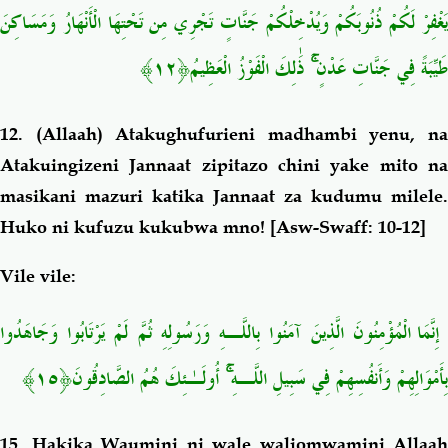
يَغْفِرْ لَكُمْ ذُنُوبَكُمْ وَيُدْخِلْكُمْ جَنَّاتٍ تَجْرِي مِن تَحْتِهَا الْأَنْهَارُ وَمَسَاكِنَ
﴿١٢﴾
ذَٰلِكَ الْفَوْزُ الْعَظِيمُ
ۚ
طَيِّبَةً فِي جَنَّاتِ عَدْنٍ
12.
(Allaah) Atakughufurieni madhambi yenu, n
Atakuingizeni Jannaat zipitazo chini yake mito na
masikani mazuri katika Jannaat za kudumu milele.
Huko ni kufuzu kukubwa mno!
[Asw-Swaff: 10-12]
Vile vile:
إِنَّمَا الْمُؤْمِنُونَ الَّذِينَ آمَنُوا بِاللَّـهِ وَرَسُولِهِ ثُمَّ لَمْ يَرْتَابُوا وَجَاهَدُوا
﴿١٥﴾
أُولَـٰئِكَ هُمُ الصَّادِقُونَ
ۚ
بِأَمْوَالِهِمْ وَأَنفُسِهِمْ فِي سَبِيلِ اللَّـهِ
15.
Hakika Waumini ni wale waliomwamini Allaah