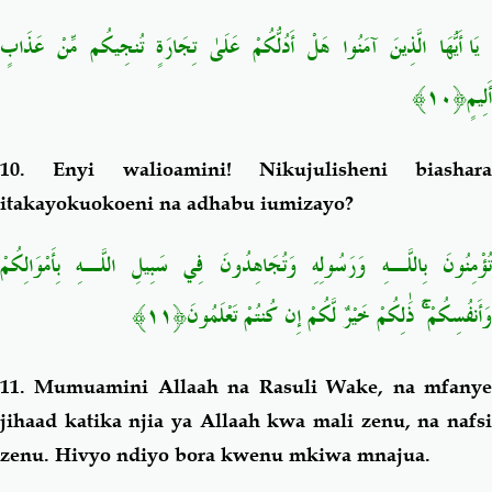
يَا أَيُّهَا الَّذِينَ آمَنُوا هَلْ أَدُلُّكُمْ عَلَىٰ تِجَارَةٍ تُنجِيكُم مِّنْ عَذَابٍ
﴿١٠﴾
أَلِيمٍ
10.
Enyi walioamini! Nikujulisheni biashara
itakayokuokoeni na adhabu iumizayo?
تُؤْمِنُونَ بِاللَّـهِ وَرَسُولِهِ وَتُجَاهِدُونَ فِي سَبِيلِ اللَّـهِ بِأَمْوَالِكُمْ
﴿١١﴾
ذَٰلِكُمْ خَيْرٌ لَّكُمْ إِن كُنتُمْ تَعْلَمُونَ
ۚ
وَأَنفُسِكُمْ
11.
Mumuamini Allaah na Rasuli Wake, na mfany
jihaad katika njia ya Allaah kwa mali zenu, na nafsi
zenu. Hivyo ndiyo bora kwenu mkiwa mnajua.