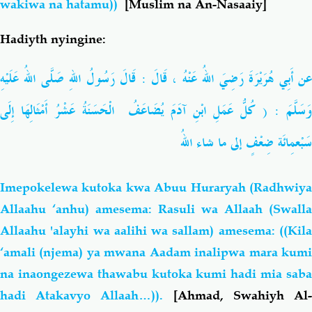
wakiwa na hatamu))
[Muslim na An-Nasaaiy]
Hadiyth nyingine:
عن أَبِي هُرَيْرَةَ رَضِيَ اللهُ عَنْهُ ، قَالَ : قَالَ رَسُولُ اللهِ صَلَّى اللهُ عَلَيْهِ
وَسَلَّمَ : ( كُلُّ عَمَلِ ابْنِ آدَمَ يُضَاعَفُ الْحَسَنَةُ عَشْرُ أَمْثَالِهَا إِلَى
سَبْعمِائَة ضِعْفٍ
إلى
ما
شاء
اللهُ
Imepokelewa kutoka kwa Abuu Huraryah (Radhwiya
Allaahu ‘anhu) amesema: Rasuli wa Allaah (Swalla
Allaahu 'alayhi wa aalihi wa sallam) amesema: ((Kila
‘amali (njema) ya mwana Aadam inalipwa mara kumi
na inaongezewa thawabu kutoka kumi hadi mia saba
hadi Atakavyo Allaah…)).
[Ahmad, Swahiyh Al