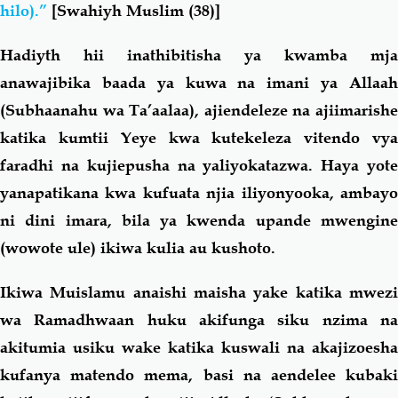
hilo).”
[Swahiyh Muslim (38)]
Hadiyth hii inathibitisha ya kwamba mja
anawajibika baada ya kuwa na imani ya Allaah
(Subhaanahu wa Ta’aalaa), ajiendeleze na ajiimarishe
katika kumtii Yeye kwa kutekeleza vitendo vya
faradhi na kujiepusha na yaliyokatazwa. Haya yote
yanapatikana kwa kufuata njia iliyonyooka, ambayo
ni dini imara, bila ya kwenda upande mwengine
(wowote ule) ikiwa kulia au kushoto.
Ikiwa Muislamu anaishi maisha yake katika mwezi
wa Ramadhwaan huku akifunga siku nzima na
akitumia usiku wake katika kuswali na akajizoesha
kufanya matendo mema, basi na aendelee kubaki