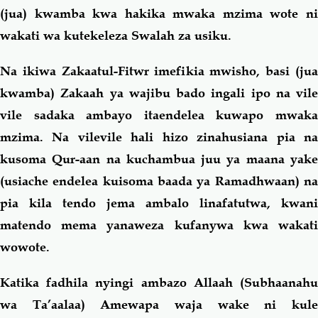
(jua) kwamba kwa hakika mwaka mzima wote ni
wakati wa kutekeleza Swalah za usiku.
Na ikiwa Zakaatul-Fitwr imefikia mwisho, basi (jua
kwamba) Zakaah ya wajibu bado ingali ipo na vile
vile sadaka ambayo itaendelea kuwapo mwaka
mzima. Na vilevile hali hizo zinahusiana pia na
kusoma Qur-aan na kuchambua juu ya maana yake
(usiache endelea kuisoma baada ya Ramadhwaan) na
pia kila tendo jema ambalo linafatutwa, kwani
matendo mema yanaweza kufanywa kwa wakati
wowote.
Katika fadhila nyingi ambazo Allaah (Subhaanahu
wa Ta’aalaa) Amewapa waja wake ni kule