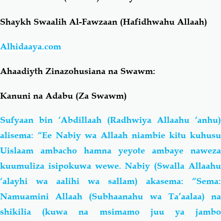
Shaykh Swaalih Al-Fawzaan (Hafidhwahu Allaah)
Salaf Wa Ummah
Firaq-Makundi
Alhidaaya.com
Fiqh-Ibaadah
Duaa-Adhkaar
Ahaadiyth Zinazohusiana na Swawm:
Fataawa Za Ulamaa
Kauli Za Salaf
Kanuni na Adabu (Za Swawm)
Akhlaaq-Aadaab
Raqaaiq
Sufyaan bin ‘Abdillaah (Radhwiya Allaahu ‘anhu)
alisema: “Ee Nabiy wa Allaah niambie kitu kuhusu
Familia-Jamii
Maswali-Majibu
Uislaam ambacho hamna yeyote ambaye naweza
kuumuliza isipokuwa wewe. Nabiy (Swalla Allaahu
Chemsha Bongo
Vitabu
‘alayhi wa aalihi wa sallam) akasema: “Sema:
Namuamini Allaah (Subhaanahu wa Ta’aalaa) na
Mapishi
shikilia (kuwa na msimamo juu ya jambo