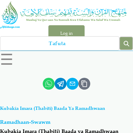
Skip
to
main
content
Log in
Search
left
☰
sidebar
menu
Qur-aan
Hadiyth
Sunnah
Tawhiyd
Kubakia Imara (Thabiti) Baada Ya Ramadhwaan
Aqiydah
Manhaj
Ramadhaan-Swawm
Shirki & Kufru
Bid-'ah (Uzushi)
Kubakia Imara (Thabiti) Baada ya Ramadhwaan