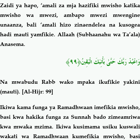
Zaidi ya hapo, ‘amali za mja hazifiki mwisho katika
mwisho wa mwezi, ambapo mwezi mwengine
unaanza, bali ‘amali hizo zinaendelea na kusogea
hadi mauti yamfikie. Allaah (Subhaanahu wa Ta’ala)
Anasema.
وَاعْبُدْ رَبَّكَ حَتَّىٰ يَأْتِيَكَ الْيَقِينُ﴿٩٩﴾
Na mwabudu Rabb wako mpaka ikufikie yakini
(mauti).
[Al-Hijr: 99]
Ikiwa kama funga ya Ramadhwaan imefikia mwisho,
basi kwa hakika funga za Sunnah bado zimeamriwa
kwa mwaka mzima. Ikiwa kusimama usiku kuswali
wakati wa Ramadhwaan kumefikia mwisho, basi