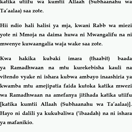
katika utiifu wa kumtii Allaah (Subhaanahu wa
Ta’aalaa) saa zote.
Hii ndio hali halisi ya mja, kwani Rabb wa miezi
yote ni Mmoja na daima huwa ni Mwangalifu na ni
mwenye kuwaangalia waja wake saa zote.
Kwa hakika kubaki imara (thaabit) baada
ya Ramadhwaan na mtu kurekebisha kauli na
vitendo vyake ni ishara kubwa ambayo inaashiria ya
kwamba mtu amejipatia faida kutoka katika mwezi
wa Ramadhwaan na amefanya jitihada katika utiifu
[katika kumtii Allaah (Subhaanahu wa Ta’aalaa)].
Hayo ni dalili ya kukubaliwa (‘ibaadah) na ni ishara
ya mafanikio.