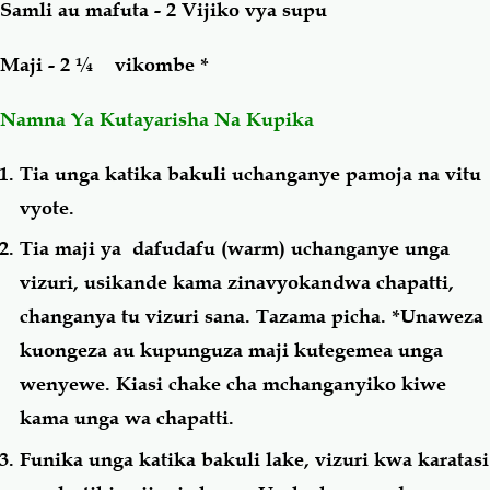
Samli au mafuta - 2 Vijiko vya supu
Maji - 2 ¼ vikombe *
Namna Ya Kutayarisha Na Kupika
Tia unga katika bakuli uchanganye pamoja na vitu
vyote.
Tia maji ya dafudafu (warm) uchanganye unga
vizuri, usikande kama zinavyokandwa chapatti,
changanya tu vizuri sana. Tazama picha. *Unaweza
kuongeza au kupunguza maji kutegemea unga
wenyewe. Kiasi chake cha mchanganyiko kiwe
kama unga wa chapatti.
Funika unga katika bakuli lake, vizuri kwa karatasi