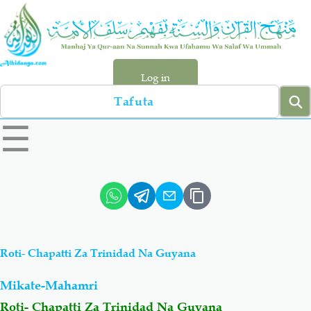
Skip
to
main
content
Log in
Search
left
☰
sidebar
menu
Qur-aan
Hadiyth
Sunnah
Tawhiyd
Roti- Chapatti Za Trinidad Na Guyana
Aqiydah
Manhaj
Mikate-Mahamri
Shirki & Kufru
Bid-'ah (Uzushi)
Roti- Chapatti Za Trinidad Na Guyana