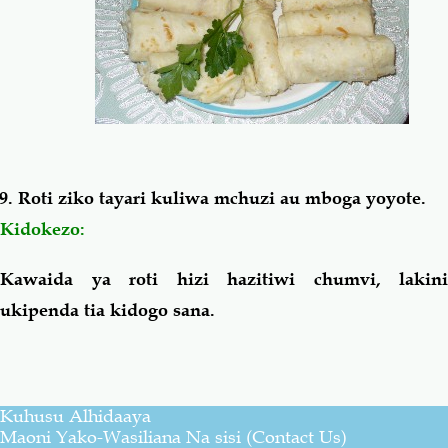
Roti ziko tayari kuliwa mchuzi au mboga yoyote.
Kidokezo:
Kawaida ya roti hizi hazitiwi chumvi, lakini
ukipenda tia kidogo sana.
Kuhusu Alhidaaya
Maoni Yako-Wasiliana Na sisi (Contact Us)