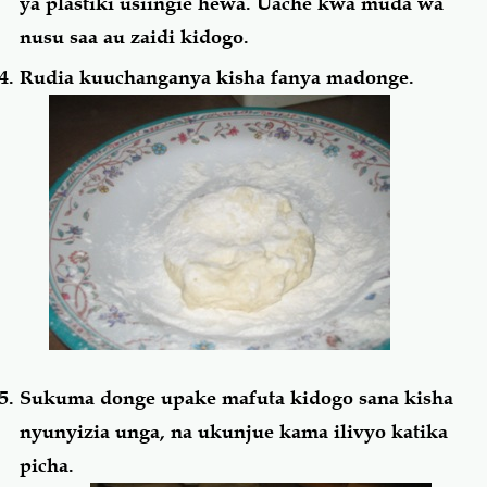
ya plastiki usiingie hewa. Uache kwa muda wa
nusu saa au zaidi kidogo.
Rudia kuuchanganya kisha fanya madonge.
Sukuma donge upake mafuta kidogo sana kisha
nyunyizia unga, na ukunjue kama ilivyo katika
picha.