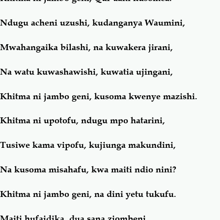
Ndugu acheni uzushi, kudanganya Waumini,
Mwahangaika bilashi, na kuwakera jirani,
Na watu kuwashawishi, kuwatia ujingani,
Khitma ni jambo geni, kusoma kwenye mazishi.
Khitma ni upotofu, ndugu mpo hatarini,
Tusiwe kama vipofu, kujiunga makundini,
Na kusoma misahafu, kwa maiti ndio nini?
Khitma ni jambo geni, na dini yetu tukufu.
Maiti hufaidika, dua sana ziombeni,