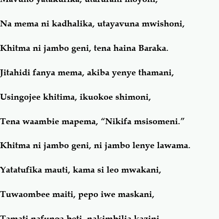
Na mema ni kadhalika, utayavuna mwishoni,
Khitma ni jambo geni, tena haina Baraka.
Jitahidi fanya mema, akiba yenye thamani,
Usingojee khitima, ikuokoe shimoni,
Tena waambie mapema, “Nikifa msisomeni.”
Khitma ni jambo geni, ni jambo lenye lawama.
Yatatufika mauti, kama si leo mwakani,
Tuwaombee maiti, pepo iwe maskani,
Tamati nafunga beti, nakimbilia kazini,