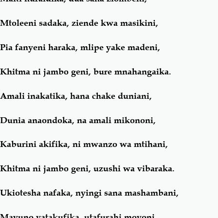
Mtoleeni sadaka, ziende kwa masikini,
Pia fanyeni haraka, mlipe yake madeni,
Khitma ni jambo geni, bure mnahangaika.
Amali inakatika, hana chake duniani,
Dunia anaondoka, na amali mikononi,
Kaburini akifika, ni mwanzo wa mtihani,
Khitma ni jambo geni, uzushi wa vibaraka.
Ukiotesha nafaka, nyingi sana mashambani,
Mavuno yatakufika, utafurahi moyoni,