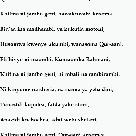
Khitma ni jambo geni, hawakuwahi kusoma.
Bid’aa ina madhambi, ya kukutia motoni,
Husomwa kwenye ukumbi, wanasoma Qur-aani,
Eti hivyo ni maombi, Kumuomba Rahmani,
Khitma ni jambo geni, ni mbali na rambirambi.
Ni kinyume na sheria, na sunna ya yetu dini,
Tunazidi kupotea, faida yake sioni,
Anazidi kuchochea, adui wetu shetani,
Khitma ni jambo geni, Qur-aani kusomea.