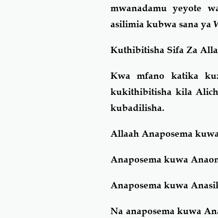
mwanadamu yeyote wa
asilimia kubwa sana ya 
Kuthibitisha Sifa Za All
Kwa mfano katika kuzi
kukithibitisha kila Ali
kubadilisha.
Allaah Anaposema kuwa
Anaposema kuwa Anaona,
Anaposema kuwa Anasiki
Na anaposema kuwa Ana