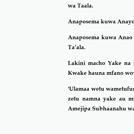
wa Taala.
Anaposema kuwa Anayo 
Anaposema kuwa Anao W
Ta’ala.
Lakini macho Yake na
Kwake hauna mfano wowo
'Ulamaa wetu wametufund
zetu namna yake au m
Amejipa Subhaanahu wa T