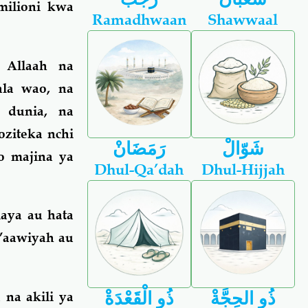
milioni kwa
Ramadhwaan
Shawwaal
 Allaah na
ala wao, na
 dunia, na
ziteka nchi
شَوّالْ
رَمَضَانْ
o majina ya
Dhul-Qa’dah
Dhul-Hijjah
laya au hata
u’aawiyah au
ذُو الحِجَّةْ
ذُو الْقَعْدَةْ
na akili ya