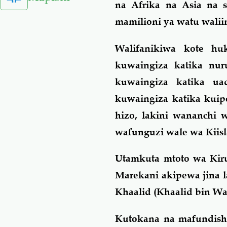
na Afrika na Asia na 
mamilioni ya watu waliin
Walifanikiwa kote h
kuwaingiza katika nur
kuwaingiza katika ua
kuwaingiza katika kuip
hizo, lakini wananchi
wafunguzi wale wa Kiis
Utamkuta mtoto wa Kiru
Marekani akipewa jina 
Khaalid (Khaalid bin Wa
Kutokana na mafundisho