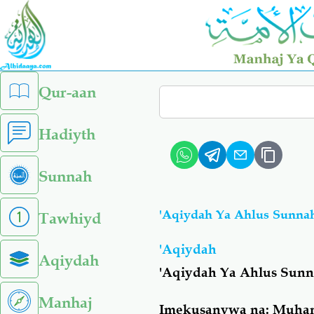
Skip
to
main
content
left
Qur-aan
Search
sidebar
menu
Hadiyth
Sunnah
'Aqiydah Ya Ahlus Sunna
Tawhiyd
'Aqiydah
Aqiydah
'Aqiydah Ya Ahlus Sunn
Manhaj
Imekusanywa na: Muham