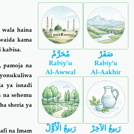
 wala haina
awaida kama
 kabisa.
صَفَرْ
مُحَرَّمْ
Rabiy’u
Rabiy'u
, pamoja na
Al-Awwal
Al-Aakhir
liyonukuliwa
a ya isnadi
wa na sehemu
ha sheria ya
رَبيعُ الآخِرْ
رَبيعُ الْأَوًّلْ
afi na Imam