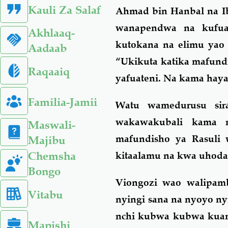
Kauli Za Salaf
Ahmad bin Hanbal na I
wanapendwa na kufuat
Akhlaaq-
kutokana na elimu yao
Aadaab
“Ukikuta katika mafundi
Raqaaiq
yafuateni. Na kama haya
Familia-Jamii
Watu wamedurusu si
wakawakubali kama n
Maswali-
mafundisho ya Rasuli 
Majibu
Chemsha
kitaalamu na kwa uhod
Bongo
Viongozi wao walipam
Vitabu
nyingi sana na nyoyo ny
nchi kubwa kubwa kuanz
Mapishi