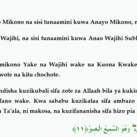
Mikono na sisi tunaamini kuwa Anayo Mikono, 
ajihi, na sisi tunaamini kuwa Anao Wajihi Su
 mikono Yake na Wajihi wake na Kuona Kwake
te na kitu chochote.
isha kuzikubali sifa zote za Allaah bila ya kukis
fano wake. Kwa sababu kuzikataa sifa ambaz
a’ala, ni makosa, na kuzifananisha sifa hizo pia
﴿١١﴾
وَهُوَ السَّمِيعُ الْبَصِيرُ
ۖ
ءٌ