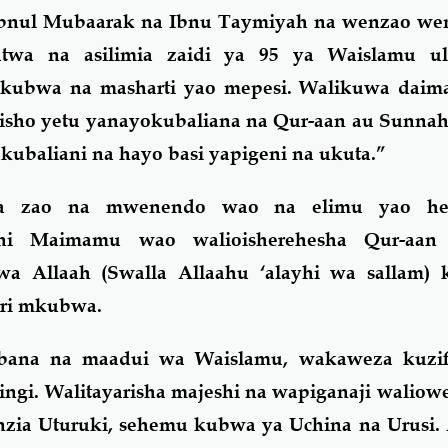
bnul Mubaarak na Ibnu Taymiyah na wenzao we
wa na asilimia zaidi ya 95 ya Waislamu ul
 kubwa na masharti yao mepesi. Walikuwa daim
sho yetu yanayokubaliana na Qur-aan au Sunnah 
kubaliani na hayo basi yapigeni na ukuta.”
ra zao na mwenendo wao na elimu yao he
i Maimamu wao walioisherehesha Qur-aan
wa Allaah (Swalla Allaahu ‘alayhi wa sallam) 
ari mkubwa.
bana na maadui wa Waislamu, wakaweza kuzif
ingi. Walitayarisha majeshi na wapiganaji waliow
ia Uturuki, sehemu kubwa ya Uchina na Urusi. 