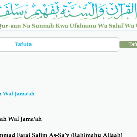
h Wal Jama'ah
ah Wal Jama'ah
mad Faraj Salim As-Sa’y (Rahimahu Allaah)