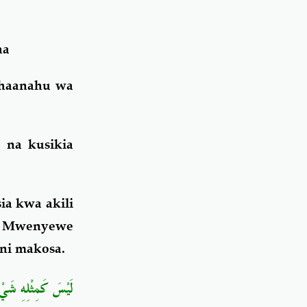
na
bhaanahu wa
 na kusikia
ia kwa akili
o Mwenyewe
 ni makosa.
لَيْسَ كَمِثْلِهِ شَيْ