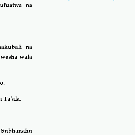
ufuatwa na
nakubali na
lewesha wala
o.
 Ta’ala.
, Subhanahu