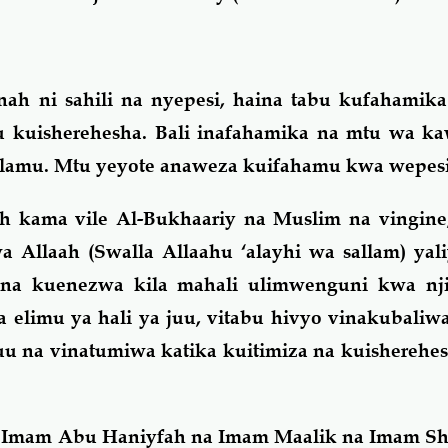
ah ni sahili na nyepesi, haina tabu kufahamika
u kuisherehesha. Bali inafahamika na mtu wa k
lamu. Mtu yeyote anaweza kuifahamu kwa wepesi
h kama vile Al-Bukhaariy na Muslim na vingine
a Allaah (Swalla Allaahu ‘alayhi wa sallam) ya
 na kuenezwa kila mahali ulimwenguni kwa nji
 elimu ya hali ya juu, vitabu hivyo vinakubali
 na vinatumiwa katika kuitimiza na kuisherehes
e Imam Abu Haniyfah na Imam Maalik na Imam Sh