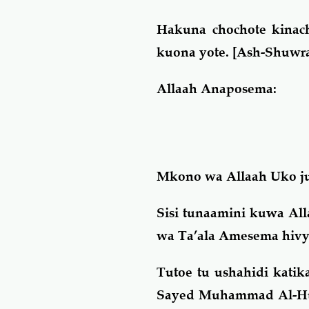
Hakuna chochote kinac
kuona yote
. [Ash-Shuwra
Allaah Anaposema:
Mkono wa Allaah Uko j
Sisi tunaamini kuwa A
wa Ta’ala Amesema hivy
Tutoe tu ushahidi kati
Sayed Muhammad Al-Husay