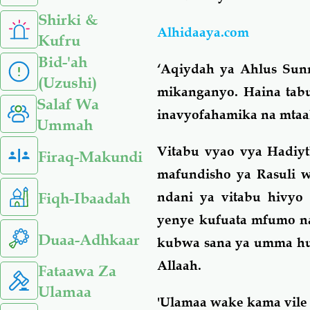
Shirki &
Alhidaaya.com
Kufru
Bid-'ah
‘Aqiydah ya Ahlus Sunn
(Uzushi)
mikanganyo. Haina tab
Salaf Wa
inavyofahamika na mtaa
Ummah
Vitabu vyao vya Hadiyt
Firaq-Makundi
mafundisho ya Rasuli w
Fiqh-Ibaadah
ndani ya vitabu hivyo
yenye kufuata mfumo na
Duaa-Adhkaar
kubwa sana ya umma huu
Allaah.
Fataawa Za
Ulamaa
'Ulamaa wake kama vil