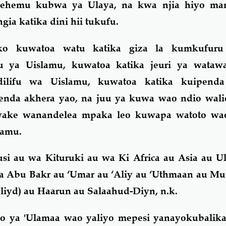
sehemu kubwa ya Ulaya, na kwa njia hiyo ma
gia katika dini hii tukufu.
uko kuwatoa watu katika giza la kumkufuru
u ya Uislamu, kuwatoa katika jeuri ya wataw
dilifu wa Uislamu, kuwatoa katika kuipenda
enda akhera yao, na juu ya kuwa wao ndio walio
 wake wanandelea mpaka leo kuwapa watoto wa
lamu.
si au wa Kituruki au wa Ki Africa au Asia au U
la Abu Bakr au ‘Umar au ‘Aliy au ‘Uthmaan au M
liyd) au Haarun au Salaahud-Diyn, n.k.
 ya 'Ulamaa wao yaliyo mepesi yanayokubalika 