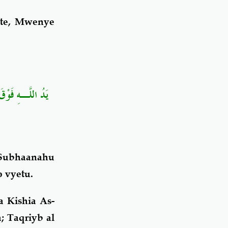
ote, Mwenye
يَدُ اللَّـهِ فَوْقَ 
 Subhaanahu
 vyetu.
 Kishia As-
; Taqriyb al