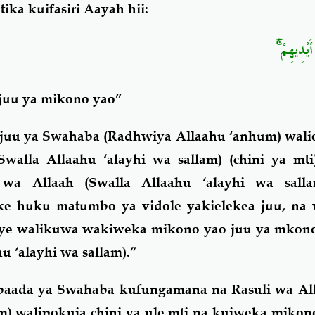
ika kuifasiri Aayah hii:
ۚ
َيْدِيهِمْ
juu ya mikono yao”
 juu ya Swahaba (Radhwiya Allaahu ‘anhum) wal
alla Allaahu ‘alayhi wa sallam) (chini ya mti)
a Allaah (Swalla Allaahu ‘alayhi wa salla
e huku matumbo ya vidole yakielekea juu, na
ye walikuwa wakiweka mikono yao juu ya mko
u ‘alayhi wa sallam).”
 baada ya Swahaba kufungamana na Rasuli wa All
am) walipokuja chini ya ule mti na kuiweka mikon