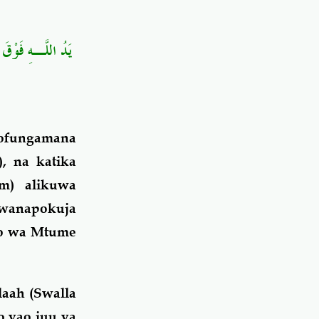
يَدُ اللَّـهِ فَوْقَ أ
iofungamana
, na katika
m) alikuwa
 wanapokuja
no wa Mtume
aah (Swalla
o yao juu ya