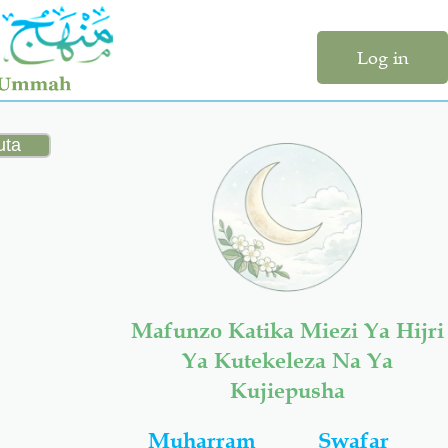
Log in
Mafunzo Katika Miezi Ya Hijri
Ya Kutekeleza Na Ya
Kujiepusha
Muharram
Swafar