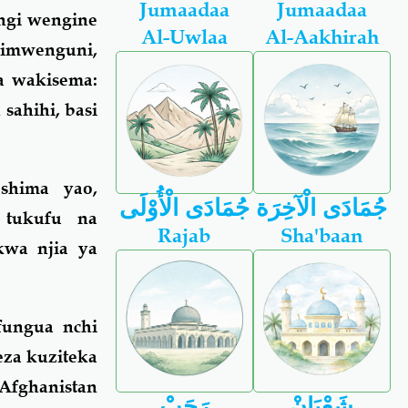
Jumaadaa
Jumaadaa
ngi wengine
Al-Uwlaa
Al-Aakhirah
imwenguni,
a wakisema:
sahihi, basi
shima yao,
جُمَادَى الْآخِرَة
جُمَادَى الْأُوْلَى
 tukufu na
Rajab
Sha'baan
kwa njia ya
ungua nchi
eza kuziteka
Afghanistan
شَعْبَانْ
رَجَبْ