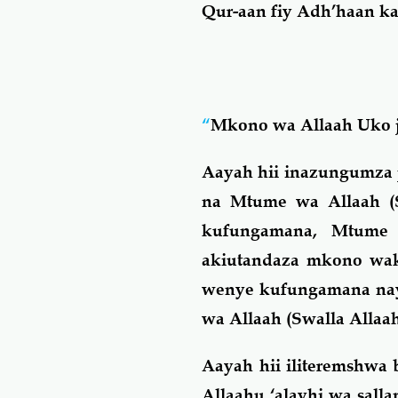
Qur-aan fiy Adh’haan kat
“
Mkono wa Allaah Uko 
Aayah hii inazungumza
na Mtume wa Allaah (Sw
kufungamana, Mtume w
akiutandaza mkono wak
wenye kufungamana na
wa Allaah (Swalla Allaah
Aayah hii iliteremshwa
Allaahu ‘alayhi wa sall