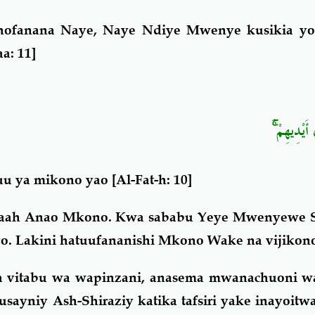
hofanana Naye, Naye Ndiye Mwenye kusikia y
a: 11]
ۚ
أَيْدِيهِمْ
uu ya mikono yao
[Al-Fat-h: 10]
llaah Anao Mkono. Kwa sababu Yeye Mwenyewe
o. Lakini hatuufananishi Mkono Wake na vijikono
ka vitabu wa wapinzani, anasema mwanachuoni wa
niy Ash-Shiraziy katika tafsiri yake inayoitwa