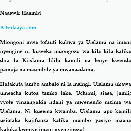
Naaswir Haamid
Salaf Wa Ummah
Firaq-Makundi
Alhidaaya.com
Fiqh-Ibaadah
Duaa-Adhkaar
Miongoni mwa tofauti kubwa ya Uislamu na imani
Fataawa Za Ulamaa
Kauli Za Salaf
nyengine ni kuweka muongozo wa kila kitu katika
dira la Kiislamu lililo kamili na lenye kwenda
Akhlaaq-Aadaab
Raqaaiq
pamoja na maumbile ya mwanaadamu.
Hutakuta jambo ambalo ni la msingi, Uislamu ukawa
Familia-Jamii
Maswali-Majibu
umeacha kutoa tamko lake. Uchumi, siasa, jamii;
vyote vinaangukia ndani ya mwenendo mzima wa
Chemsha Bongo
Vitabu
Uislamu. Ni kusema kwamba, Uislamu upo kamili
usiotaka kujifunza katika mambo yasiyo maana
Mapishi
kutoka kwenye imani nyenginezo!