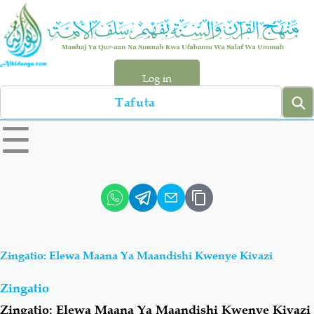
Skip
to
main
content
Log in
Search
left
☰
sidebar
menu
Qur-aan
Hadiyth
Sunnah
Tawhiyd
Zingatio: Elewa Maana Ya Maandishi Kwenye Kivazi
Aqiydah
Manhaj
Zingatio
Shirki & Kufru
Bid-'ah (Uzushi)
Zingatio: Elewa Maana Ya Maandishi Kwenye Kivazi