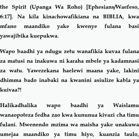
the
S
pirit (Upanga Wa Roho) [Ephesians/Waefeso
6:17]. Na kila kinachowafikiana na BIBLIA, kwa
mfano maandiko yake kwenye fulana basi
yawajibika kuepukwa.
Wapo baadhi ya ndugu zetu wanafikia kuvaa fulana
za matusi na inakuwa ni karaha mbele ya kadamnasi
za watu. Yawezekana haelewi maana yake, lakini
dhimma bado inabaki na kwanini asiulize kabla ya
kuivaa?!
Halikadhalika wapo baadhi ya Waislamu
wanaopoteza fedha zao kwa kununua kivazi cha timu
fulani. Mwenendo mzima wa maisha yake unakuwa
umejaa maandiko ya timu hiyo, kuanzia taulo,