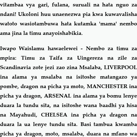
vitambaa vya gari, fulana, suruali na hata nguo za
ndani! Ukoloni huu unaenezwa pia kwa kuwavalisha
watoto wasiotambuwa hata kutamka 'mama' nembo
ama jina la timu anayoishabikia.
Iwapo Waislamu hawaelewei - Nembo za timu za
mpira: Timu za Taifa za Uingereza na zile za
Scandinavia zote jezi zao zina Msalaba, LIVERPOOL
ina alama ya msalaba na isitoshe matangazo ya
pombe,
dragon
na picha ya moto, MANCHESTER in
picha ya
dragon
, ARSENAL ina alama ya bomu lenye
duara la tundu sita, na isitoshe wana baadhi ya hisa
na Mayahudi, CHELSEA ina picha ya
dragon
na
duara la ua lenye tundu sita. Basi tambua kwamba
picha ya
dragon
, moto, msalaba, duara na mfano wa