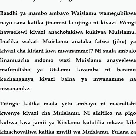
Baadhi ya mambo ambayo Waislamu wamegubikwa
nayo sana katika jinamizi la ujinga ni kivazi. Wengi
hawaelewi kivazi anachotakiwa kukivaa Muislamu.
Inafika wakati Muislamu anataka fatwa (jibu) ya
kivazi cha kidani kwa mwanamme?? Ni suala ambalo
linamuacha mdomo wazi Muislamu anayeelewa
mafundisho ya Uislamu kwamba ni haramu
kuchanganya kivazi baina ya mwanamme na
mwanamke.
Tuingie katika mada yetu ambayo ni maandishi
kwenye kivazi cha Muislamu. Ni sikitiko na pigo
kubwa kwa jamii ya Kiislamu kutotilia mkazo kile
kinachovaliwa katika mwili wa Muislamu. Fulana za