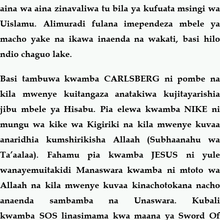
aina wa aina zinavaliwa tu bila ya kufuata msingi wa
Uislamu. Alimuradi fulana imependeza mbele ya
macho yake na ikawa inaenda na wakati, basi hilo
ndio chaguo lake.
Basi tambuwa kwamba CARLSBERG ni pombe na
kila mwenye kuitangaza anatakiwa kujitayarishia
jibu mbele ya Hisabu. Pia elewa kwamba NIKE ni
mungu wa kike wa Kigiriki na kila mwenye kuvaa
anaridhia kumshirikisha Allaah (Subhaanahu wa
Ta’aalaa). Fahamu pia kwamba JESUS ni yule
wanayemuitakidi Manaswara kwamba ni mtoto wa
Allaah na kila mwenye kuvaa kinachotokana nacho
anaenda sambamba na Unaswara. Kubali
kwamba SOS linasimama kwa maana ya
S
word
O