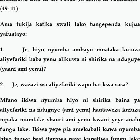
(49: 11).
Ama tukija katika swali lako tungependa kujua
yafuatayo:
1.
Je, hiyo nyumba ambayo mnataka kuiuza
aliyefariki baba yenu alikuwa ni shirika na nduguye
(yaani ami yenu)?
2.
Je, wazazi wa aliyefariki wapo hai kwa sasa?
Mfano ikiwa nyumba hiyo ni shirika baina ya
aliyefariki na nduguye (ami yenu) hautaweza kuiuza
mpaka mumtake shauri ami yenu kwani yeye analo
fungu lake. Ikiwa yeye pia amekubali kuwa nyumba
hiyo iuzwe basi itauzwa naye kupatiwa fungu lake