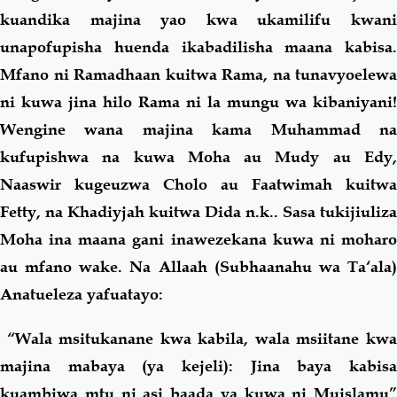
kuandika majina yao kwa ukamilifu kwani
unapofupisha huenda ikabadilisha maana kabisa.
Mfano ni Ramadhaan kuitwa Rama, na tunavyoelewa
ni kuwa jina hilo Rama ni la mungu wa kibaniyani!
Wengine wana majina kama Muhammad na
kufupishwa na kuwa Moha au Mudy au Edy,
Naaswir kugeuzwa Cholo au Faatwimah kuitwa
Fetty, na Khadiyjah kuitwa Dida n.k.. Sasa tukijiuliza
Moha ina maana gani inawezekana kuwa ni moharo
au mfano wake. Na Allaah (Subhaanahu wa Ta‘ala)
Anatueleza yafuatayo:
“
Wala msitukanane kwa kabila, wala msiitane kw
majina mabaya (ya kejeli): Jina baya kabisa
kuambiwa mtu ni asi baada ya kuwa ni Muislamu
”