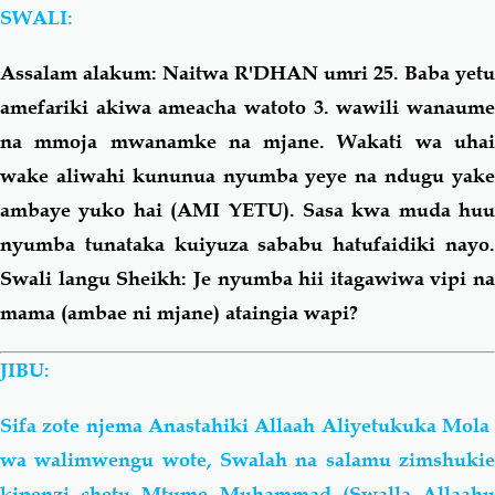
SWALI:
Salaf Wa Ummah
Firaq-Makundi
Assalam alakum: Naitwa R'DHAN umri 25. Baba yetu
amefariki akiwa ameacha watoto 3. wawili wanaume
Fiqh-Ibaadah
Duaa-Adhkaar
na mmoja mwanamke na mjane. Wakati wa uhai
wake aliwahi kununua nyumba yeye na ndugu yake
Fataawa Za Ulamaa
Kauli Za Salaf
ambaye yuko hai (AMI YETU). Sasa kwa muda huu
nyumba tunataka kuiyuza sababu hatufaidiki nayo.
Akhlaaq-Aadaab
Raqaaiq
Swali langu Sheikh: Je nyumba hii itagawiwa vipi na
mama (ambae ni mjane) ataingia wapi?
Familia-Jamii
Maswali-Majibu
JIBU:
Chemsha Bongo
Vitabu
Sifa zote njema Anastahiki Allaah Aliyetukuka Mola
Mapishi
wa walimwengu wote, Swalah na salamu zimshukie
kipenzi chetu Mtume Muhammad (Swalla Allaahu