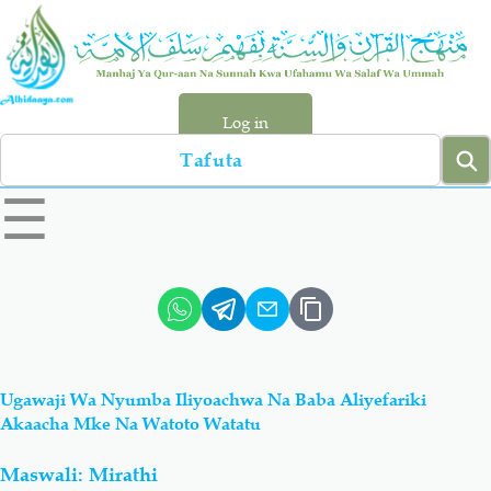
Skip
to
main
content
Log in
Search
left
☰
sidebar
menu
Qur-aan
Hadiyth
Sunnah
Tawhiyd
Ugawaji Wa Nyumba Iliyoachwa Na Baba Aliyefariki
Aqiydah
Manhaj
Akaacha Mke Na Watoto Watatu
Maswali: Mirathi
Shirki & Kufru
Bid-'ah (Uzushi)