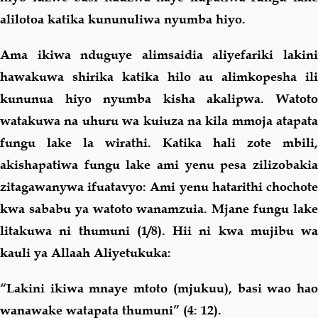
alilotoa katika kununuliwa nyumba hiyo.
Ama ikiwa nduguye alimsaidia aliyefariki lakini
hawakuwa shirika katika hilo au alimkopesha ili
kununua hiyo nyumba kisha akalipwa. Watoto
watakuwa na uhuru wa kuiuza na kila mmoja atapata
fungu lake la wirathi. Katika hali zote mbili,
akishapatiwa fungu lake ami yenu pesa zilizobakia
zitagawanywa ifuatavyo: Ami yenu hatarithi chochote
kwa sababu ya watoto wanamzuia. Mjane fungu lake
litakuwa ni thumuni (1/8). Hii ni kwa mujibu wa
kauli ya Allaah Aliyetukuka:
“
Lakini ikiwa mnaye mtoto (mjukuu), basi wao hao
wanawake watapata thumuni
” (4: 12).