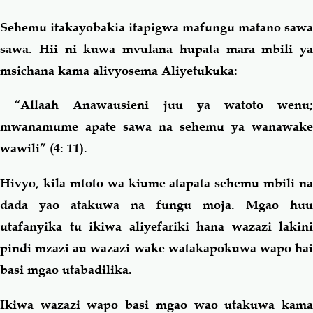
Sehemu itakayobakia itapigwa mafungu matano sawa
sawa. Hii ni kuwa mvulana hupata mara mbili ya
msichana kama alivyosema Aliyetukuka:
“
Allaah Anawausieni juu ya watoto wenu
mwanamume apate sawa na sehemu ya wanawake
wawili
” (4: 11).
Hivyo, kila mtoto wa kiume atapata sehemu mbili na
dada yao atakuwa na fungu moja. Mgao huu
utafanyika tu ikiwa aliyefariki hana wazazi lakini
pindi mzazi au wazazi wake watakapokuwa wapo hai
basi mgao utabadilika.
Ikiwa wazazi wapo basi mgao wao utakuwa kama