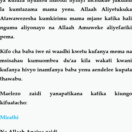
la kumtazama mama yenu. Allaah Aliyetukuka
Atawawezesha kumkirimu mama mjane katika hali
ngumu aliyonayo na Allaah Amuweke aliyefariki
pema.
Kifo cha baba iwe ni waadhi kwetu kufanya mema na
msisahau kumuombea du'aa kila wakati kwani
kufanya hivyo inamfanya baba yenu aendelee kupata
thawabu.
Maelezo zaidi yanapatikana katika kiungo
kifuatacho:
Mirathi
Na Allaah Anajua zaidi