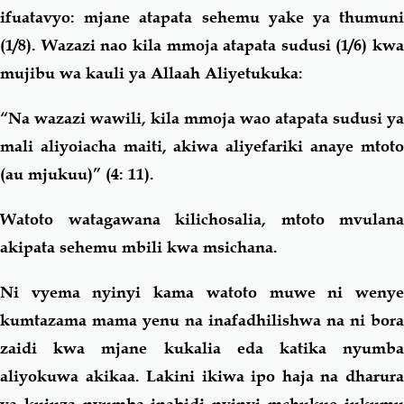
ifuatavyo: mjane atapata sehemu yake ya thumuni
(1/8). Wazazi nao kila mmoja atapata sudusi (1/6) kwa
mujibu wa kauli ya Allaah Aliyetukuka:
“
Na wazazi wawili, kila mmoja wao atapata sudusi ya
mali aliyoiacha maiti, akiwa aliyefariki anaye mtoto
(au mjukuu)
” (4: 11).
Watoto watagawana kilichosalia, mtoto mvulana
akipata sehemu mbili kwa msichana.
Ni vyema nyinyi kama watoto muwe ni wenye
kumtazama mama yenu na inafadhilishwa na ni bora
zaidi kwa mjane kukalia eda katika nyumba
aliyokuwa akikaa. Lakini ikiwa ipo haja na dharura
ya kuiuza nyumba inabidi nyinyi mchukue jukumu