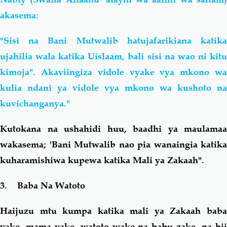
akasema:
"Sisi na Bani Mutwalib hatujafarikiana katika
ujahilia wala katika Uislaam, bali sisi na wao ni kitu
kimoja". Akaviingiza vidole vyake vya mkono wa
kulia ndani ya vidole vya mkono wa kushoto na
kuvichanganya."
Kutokana na ushahidi huu, baadhi ya maulamaa
wakasema;
'Bani Mutwalib nao pia wanaingia katika
kuharamishiwa kupewa katika Mali ya Zakaah".
3. Baba Na Watoto
Haijuzu mtu kumpa katika mali ya Zakaah baba
yake, mama yake, watoto wake na babu zake, na hii