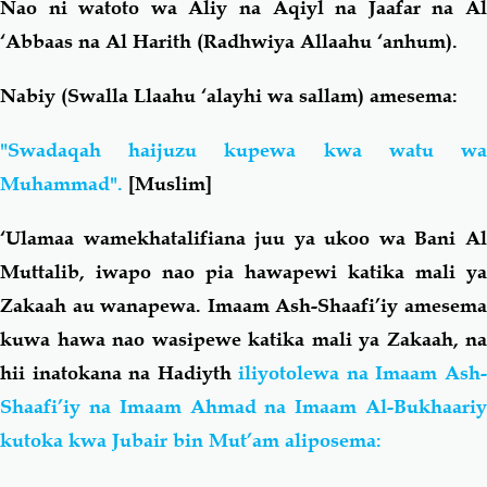
Nao ni watoto wa Aliy na Aqiyl na Jaafar na Al
‘Abbaas na Al Harith (Radhwiya Allaahu ‘anhum).
Nabiy (Swalla Llaahu ‘alayhi wa sallam) amesema:
"Swadaqah haijuzu kupewa kwa watu wa
Muhammad".
[
Muslim]
‘Ulamaa wamekhatalifiana juu ya ukoo wa Bani Al
Muttalib, iwapo nao pia hawapewi katika mali ya
Zakaah au wanapewa.
Imaam Ash-Shaafi’iy amesem
kuwa hawa nao wasipewe katika mali ya Zakaah, na
hii inatokana na Hadiyth
iliyotolewa na Imaam Ash
Shaafi’iy na Imaam Ahmad na Imaam Al-Bukhaariy
kutoka kwa Jubair bin Mut’am aliposema: