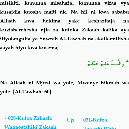
misikiti, kununua misahafu, kununua vifaa vya
kusaidia kuosha maiti nk. Na hii ni kwa sababu
Allaah kwa hekima yake keshazitaja na
kuzisherehesha njia za kutoka Zakaah katika aya
iliyotangulia ya Suwrah At-Tawbah na akaikamilisha
aayah hiyo kwa kusema;
ۗ وَاللَّـهُ عَلِيمٌ حَكِيمٌ
Na Allaah ni
Mjuzi wa yote, Mwenye hikmah wa
yote.
[At-Tawbah: 60]
Book
traversal
links
‹
028-Kutoa Zakaah:
Up
031-Kutoa
for
Wanaostahiki Zakaah
Zakaah: Watu