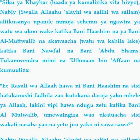
"Siku ya Khaybar (baada ya kumalizika vita hivyo),
Nabiy (Swalla Allaahu ‘alayhi wa aalihi wa sallam)
aliikusanya upande mmoja sehemu ya ngawira ya
watu wa ukoo wake katika Bani Haashim na ya Bani
Al-Muttwalib na akawaacha (watu wa kabila lake)
katika Bani Nawfal na Bani ‘Abdu Shams.
Tukamwendea mimi na ‘Uthmaan bin ‘Affaan na
kumuuliza:
"Ee Rasuli wa Allaah hawa ni Bani Haashim na sisi
hatukanushi fadhila zao kutokana daraja yako mbele
ya Allaah, lakini vipi hawa ndugu zetu katika Bani
Al Mutwalib, umewaingiza wao ukatuacha sisi
wakati nasaba yao na yetu juu yako ni sawa sawa?"
Nabiy (Swalla Allaahu ‘alayhi wa aalihi wa sallam)