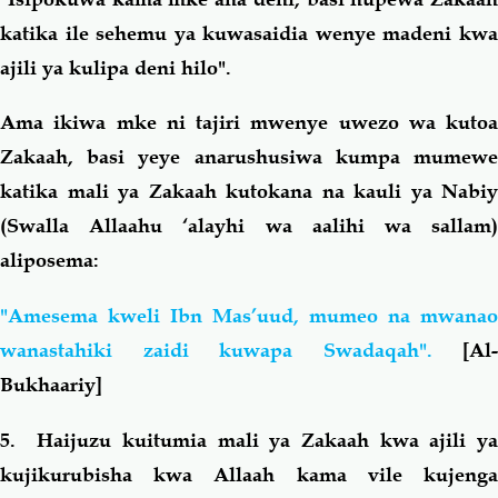
katika ile sehemu ya kuwasaidia wenye madeni kwa
ajili ya kulipa deni hilo".
Ama ikiwa mke ni tajiri mwenye uwezo wa kutoa
Zakaah, basi yeye anarushusiwa kumpa mumewe
katika mali ya Zakaah kutokana na kauli ya Nabiy
(Swalla Allaahu ‘alayhi wa aalihi wa sallam)
aliposema:
"Amesema kweli Ibn Mas’uud, mumeo na mwanao
wanastahiki zaidi kuwapa Swadaqah".
[
Al-
Bukhaariy]
5.
Haijuzu kuitumia mali ya Zakaah kwa ajili y
kujikurubisha kwa Allaah kama vile kujenga