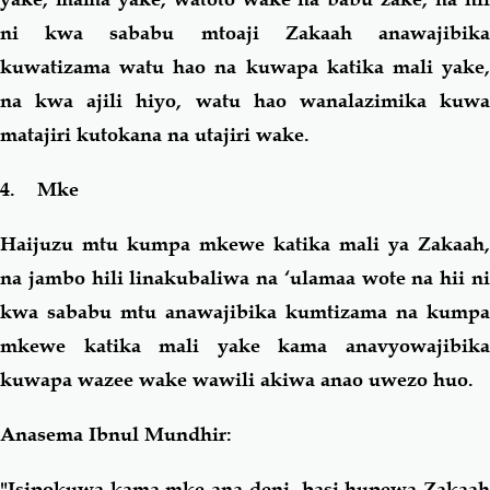
ni kwa sababu mtoaji Zakaah anawajibika
kuwatizama watu hao na kuwapa katika mali yake,
na kwa ajili hiyo, watu hao wanalazimika kuwa
matajiri kutokana na utajiri wake.
4. Mke
Haijuzu mtu kumpa mkewe katika mali ya Zakaah,
na jambo hili linakubaliwa na ‘ulamaa wote na hii ni
kwa sababu mtu anawajibika kumtizama na kumpa
mkewe katika mali yake kama anavyowajibika
kuwapa wazee wake wawili akiwa anao uwezo huo.
Anasema Ibnul Mundhir:
"Isipokuwa kama mke ana deni, basi hupewa Zakaah