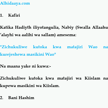
Alhidaaya.com
Salaf Wa Ummah
Firaq-Makundi
1. Kafiri
Fiqh-Ibaadah
Duaa-Adhkaar
Katika Hadiyth iliyotangulia, Nabiy (Swalla Allaahu
‘alayhi wa aalihi wa sallam) amesema:
Fataawa Za Ulamaa
Kauli Za Salaf
"Zichukuliwe kutoka kwa matajiri Wao na
kurejeshewa masikini Wao"
Akhlaaq-Aadaab
Raqaaiq
Na maana yake ni kuwa:-
Familia-Jamii
Maswali-Majibu
Zichukuliwe kutoka kwa matajiri wa Kiislam na
Chemsha Bongo
Vitabu
kupewa masikini wa Kiislam.
2. Bani Hashim
Mapishi