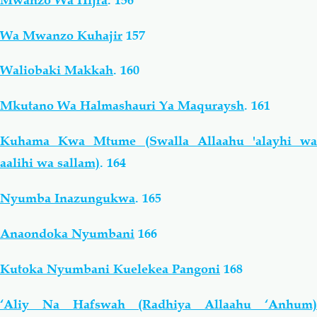
Wa Mwanzo Kuhajir
157
Waliobaki Makkah
.
160
Mkutano Wa Halmashauri Ya Maquraysh
.
161
Kuhama Kwa Mtume (Swalla Allaahu 'alayhi wa
aalihi wa sallam)
.
164
Nyumba Inazungukwa
.
165
Anaondoka Nyumbani
166
Kutoka Nyumbani Kuelekea Pangoni
168
‘Aliy Na Hafswah (Radhiya Allaahu ‘Anhum)