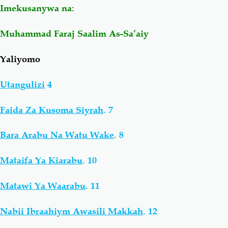
Imekusanywa na:
Salaf Wa Ummah
Firaq-Makundi
Muhammad Faraj Saalim As-Sa’aiy
Fiqh-Ibaadah
Duaa-Adhkaar
Yaliyomo
Utangulizi
4
Fataawa Za Ulamaa
Kauli Za Salaf
Faida Za Kusoma Siyrah
.
7
Akhlaaq-Aadaab
Raqaaiq
Bara Arabu Na Watu Wake
.
8
Familia-Jamii
Maswali-Majibu
Mataifa Ya Kiarabu
.
10
Chemsha Bongo
Vitabu
Matawi Ya Waarabu
.
11
Mapishi
Nabii Ibraahiym Awasili Makkah
.
12