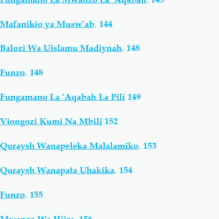
Mafanikio ya Musw’ab
.
144
Balozi Wa Uislamu Madiynah
.
148
Funzo
.
148
Fungamano La ‘Aqabah La Pili
149
Viongozi Kumi Na Mbili
152
Quraysh Wanapeleka Malalamiko
.
153
Quraysh Wanapata Uhakika
.
154
Funzo
.
155
Mwanzo Wa Hijra
.
156