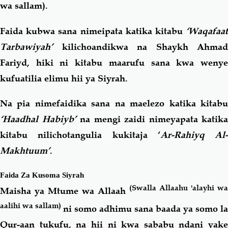
wa sallam).
Faida kubwa sana nimeipata katika kitabu
‘Waqafaat
Tarbawiyah’
kilichoandikwa na Shaykh Ahmad
Fariyd, hiki ni kitabu maarufu sana kwa wenye
kufuatilia elimu hii ya Siyrah.
Na pia nimefaidika sana na maelezo katika kitabu
‘Haadhal Habiyb’
na mengi zaidi nimeyapata katika
kitabu nilichotangulia kukitaja ‘
Ar-Rahiyq Al-
Makhtuum’
.
Faida Za Kusoma Siyrah
(Swalla Allaahu 'alayhi wa
Maisha ya Mtume wa Allaah
aalihi wa sallam)
ni somo adhimu sana baada ya somo la
Qur-aan tukufu, na hii ni kwa sababu ndani yake