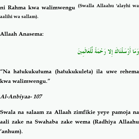
(Swalla Allaahu 'alayhi w
ni Rahma kwa walimwengu
aalihi wa sallam).
Allaah Anasema:
وَمَا أَرْسَلْنَاكَ إِلا رَحْمَةً لِّلْعَالَمِينَ
“Na hatukukutuma (hatukukuleta) ila uwe rehema
kwa walimwengu.”
Al-Anbiyaa- 107
Swala na salaam za Allaah zimfikie yeye pamoja na
aali zake na Swahaba zake wema (Radhiya Allaahu
‘anhum).