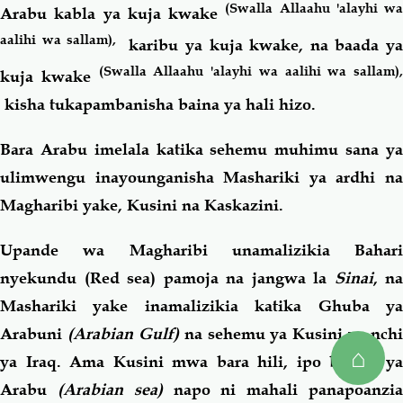
(Swalla Allaahu 'alayhi wa
Arabu kabla ya kuja kwake
aalihi wa sallam),
karibu ya kuja kwake, na baada y
(Swalla Allaahu 'alayhi wa aalihi wa sallam),
kuja kwake
kisha tukapambanisha baina ya hali hizo.
Bara Arabu imelala katika sehemu muhimu sana ya
ulimwengu inayounganisha Mashariki ya ardhi na
Magharibi yake, Kusini na Kaskazini.
Upande wa Magharibi unamalizikia Bahari
nyekundu (Red sea) pamoja na jangwa la
Sinai
, na
Mashariki yake inamalizikia katika Ghuba ya
Arabuni
(Arabian Gulf)
na sehemu ya Kusini ya nchi
⌂
ya Iraq. Ama Kusini mwa bara hili, ipo bahari ya
Arabu
(Arabian sea)
napo ni mahali panapoanzi