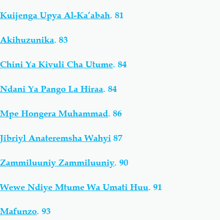
Kuijenga Upya Al-Ka’abah
.
81
Akihuzunika
.
83
Chini Ya Kivuli Cha Utume
.
84
Ndani Ya Pango La Hiraa
.
84
Mpe Hongera Muhammad
.
86
Jibriyl Anateremsha Wahyi
87
Zammiluuniy Zammiluuniy
.
90
Wewe Ndiye Mtume Wa Umati Huu
.
91
Mafunzo
.
93