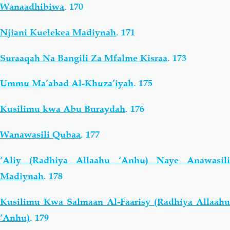
Wanaadhibiwa
.
170
Njiani Kuelekea Madiynah
.
171
Suraaqah Na Bangili Za Mfalme Kisraa
.
173
Ummu Ma’abad Al-Khuza’iyah
.
175
Kusilimu kwa Abu Buraydah
.
176
Wanawasili Qubaa
.
177
‘Aliy (Radhiya Allaahu ‘Anhu) Naye Anawasili
Madiynah
.
178
Kusilimu Kwa Salmaan Al-Faarisy (Radhiya Allaahu
‘Anhu)
.
179