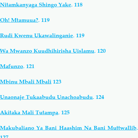
Nitamkanyaga Shingo Yake
.
118
Oh! Mtamuua?
.
119
Rudi Kwenu Ukawalinganie
.
119
Wa Mwanzo Kuudhihirisha Uislamu
.
120
Mafunzo
.
121
Mbinu Mbali Mbali
123
Unaonaje Tukaabudu Unachoabudu
.
124
Akitaka Mali Tutampa
.
125
Makubaliano Ya Bani Haashim Na Bani Muttwallib
.
127