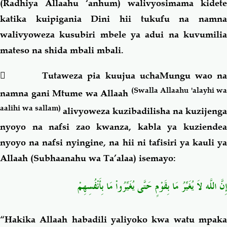
(Radhiya Allaahu ‘anhum) walivyosimama kidete
katika kuipigania Dini hii tukufu na namna
walivyoweza kusubiri mbele ya adui na kuvumilia
mateso na shida mbali mbali.
 Tutaweza pia kuujua uchaMungu wao na
(Swalla Allaahu 'alayhi wa
namna gani Mtume wa Allaah
aalihi wa sallam)
alivyoweza kuzibadilisha na kuzijenga
nyoyo na nafsi zao kwanza, kabla ya kuziendea
nyoyo na nafsi nyingine, na hii ni tafisiri ya kauli ya
Allaah (Subhaanahu wa Ta’alaa) isemayo:
إِنَّ اللّهَ لاَ يُغَيِّرُ مَا بِقَوْمٍ حَتَّى يُغَيِّرُواْ مَا بِأَنْفُسِهِمْ
“Hakika Allaah habadili yaliyoko kwa watu mpaka