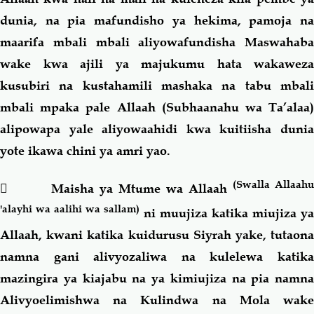
dunia, na pia mafundisho ya hekima, pamoja na
maarifa mbali mbali aliyowafundisha Maswahaba
wake kwa ajili ya majukumu hata wakaweza
kusubiri na kustahamili mashaka na tabu mbali
mbali mpaka pale Allaah (Subhaanahu wa Ta’alaa)
alipowapa yale aliyowaahidi kwa kuitiisha dunia
yote ikawa chini ya amri yao.
(Swalla Allaah
 Maisha ya Mtume wa Allaah
'alayhi wa aalihi wa sallam)
ni muujiza katika miujiza y
Allaah, kwani katika kuidurusu Siyrah yake, tutaona
namna gani alivyozaliwa na kulelewa katika
mazingira ya kiajabu na ya kimiujiza na pia namna
Alivyoelimishwa na Kulindwa na Mola wake