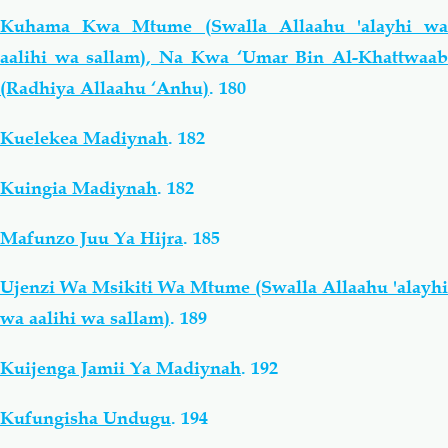
Kuhama Kwa Mtume (Swalla Allaahu 'alayhi wa
aalihi wa sallam), Na Kwa ‘Umar Bin Al-Khattwaab
(Radhiya Allaahu ‘Anhu)
.
180
Kuelekea Madiynah
.
182
Kuingia Madiynah
.
182
Mafunzo Juu Ya Hijra
.
185
Ujenzi Wa Msikiti Wa Mtume (Swalla Allaahu 'alayhi
wa aalihi wa sallam)
.
189
Kuijenga Jamii Ya Madiynah
.
192
Kufungisha Undugu
.
194