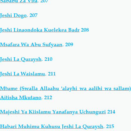
Sababu Za Vita
.
207
Jeshi Dogo
.
207
Jeshi Linaondoka Kuelekea Badr
208
Msafara Wa Abu Sufyaan
.
209
Jeshi La Quraysh
.
210
Jeshi La Waislamu
.
211
Mtume (Swalla Allaahu 'alayhi wa aalihi wa sallam)
Aitisha Mkutano
.
212
Majeshi Ya Kiislamu Yanafanya Uchunguzi
214
Habari Muhimu Kuhusu Jeshi La Quraysh
.
215