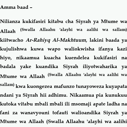
Amma baad –
Nilianza kukifasiri kitabu cha Siyrah ya Mtume wa
(Swalla Allaahu 'alayhi wa aalihi wa sallam
Allaah
kiitwacho
Ar-Rahiyq Al-Makhtuum
, lakini baada y
kujulishwa kuwa wapo waliokwisha ifanya kazi
hiyo, nikaamua kuacha kuendelea kukifasiri na
badala yake kuandika Siyrah iliyotwaharika ya
(Swalla Allaahu 'alayhi wa aalihi wa
Mtume wa Allaah
sallam)
kwa kuongezea mafunzo tunayoweza kuyapat
ndani ya Siyrah hii adhimu. Nikaamua pia kunukuu
kutoka vitabu mbali mbali ili msomaji apate ladha na
fani za wanavyouni tofauti walioandika Siyrah ya
Mtume wa Allaah (Swalla Allaahu 'alayhi wa aalihi