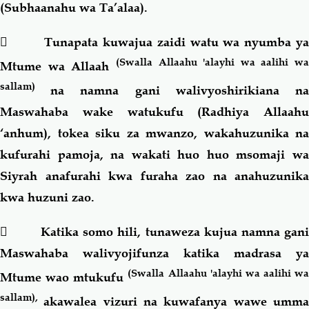
(Subhaanahu wa Ta’alaa).
 Tunapata kuwajua zaidi watu wa nyumba ya
(Swalla Allaahu 'alayhi wa aalihi wa
Mtume wa Allaah
sallam)
na namna gani walivyoshirikiana n
Maswahaba wake watukufu (Radhiya Allaahu
‘anhum), tokea siku za mwanzo, wakahuzunika na
kufurahi pamoja, na wakati huo huo msomaji wa
Siyrah anafurahi kwa furaha zao na anahuzunika
kwa huzuni zao.
 Katika somo hili, tunaweza kujua namna gani
Maswahaba walivyojifunza katika madrasa ya
(Swalla Allaahu 'alayhi wa aalihi wa
Mtume wao mtukufu
sallam),
akawalea vizuri na kuwafanya wawe umm