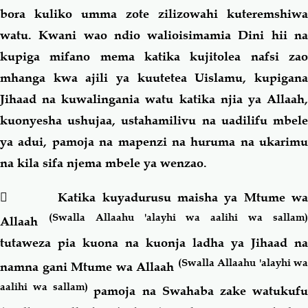
bora kuliko umma zote zilizowahi kuteremshiwa
watu. Kwani wao ndio walioisimamia Dini hii na
kupiga mifano mema katika kujitolea nafsi zao
mhanga kwa ajili ya kuutetea Uislamu, kupigana
Jihaad na kuwalingania watu katika njia ya Allaah,
kuonyesha ushujaa, ustahamilivu na uadilifu mbele
ya adui, pamoja na mapenzi na huruma na ukarimu
na kila sifa njema mbele ya wenzao.
 Katika kuyadurusu maisha ya Mtume wa
(Swalla Allaahu 'alayhi wa aalihi wa sallam
Allaah
tutaweza pia kuona na kuonja ladha ya Jihaad na
(Swalla Allaahu 'alayhi wa
namna gani Mtume wa Allaah
aalihi wa sallam)
pamoja na Swahaba zake watukuf