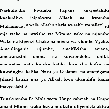
Nashuhudia kwamba hapana anayestahiki
kuabudiwa isipokuwa Allaah na kwamba
(Swalla Allaahu 'alayhi wa aalihi wa sallam)
Muhammad
ni
mja wake na mwisho wa Mitume yake na mjumbe
Wake na kipenzi Chake na mbora wa viumbe Vyake.
Ameulingania ujumbe, ameifikisha amana,
amewanasihi umma na kuwaondolea dhiki,
amewatoa watu kutoka katika kiza cha kufru na
kuwaingiza katika Nuru ya Uislamu, na amepigana
Jihaad katika njia ya Allaah kwa ukamilifu kama
inavyostahiki.
Tunakuomba Ee Mola wetu Umpe rahmah na Umpe
amani Mtume wako huyu mtukufu uliyemleta akiwa