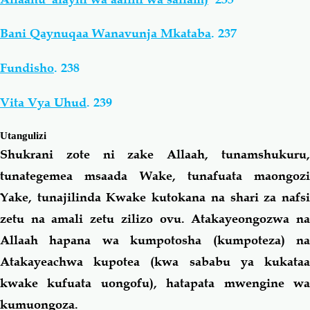
Bani Qaynuqaa Wanavunja Mkataba
.
237
Fundisho
.
238
Vita Vya Uhud
.
239
Utangulizi
Shukrani zote ni zake Allaah, tunamshukuru,
tunategemea msaada Wake, tunafuata maongozi
Yake, tunajilinda Kwake kutokana na shari za nafsi
zetu na amali zetu zilizo ovu. Atakayeongozwa na
Allaah
hapana wa kumpotosha (kumpoteza) n
Atakayeachwa kupotea (kwa sababu ya kukataa
kwake kufuata uongofu), hatapata mwengine wa
kumuongoza.