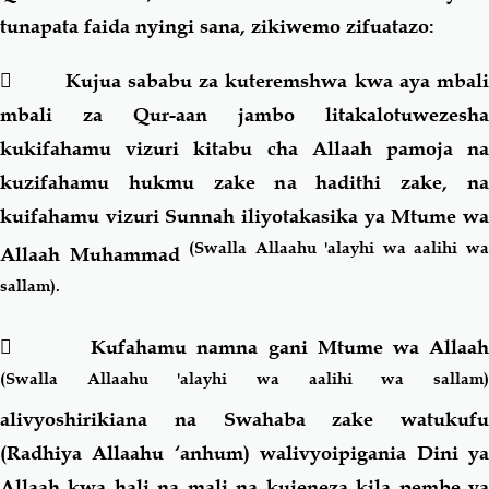
tunapata faida nyingi sana, zikiwemo zifuatazo:
 Kujua sababu za kuteremshwa kwa aya mbali
mbali za Qur-aan jambo litakalotuwezesha
kukifahamu vizuri kitabu cha Allaah pamoja na
kuzifahamu hukmu zake na hadithi zake, na
kuifahamu vizuri Sunnah iliyotakasika ya Mtume wa
(Swalla Allaahu 'alayhi wa aalihi w
Allaah Muhammad
sallam).
 Kufahamu namna gani Mtume wa Allaah
(Swalla Allaahu 'alayhi wa aalihi wa sallam)
alivyoshirikiana na Swahaba zake watukufu
(Radhiya Allaahu ‘anhum) walivyoipigania Dini ya
Allaah kwa hali na mali na kuieneza kila pembe ya