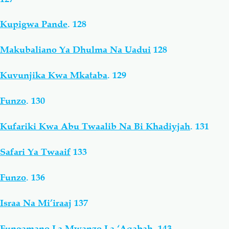
Kupigwa Pande
.
128
Makubaliano Ya Dhulma Na Uadui
128
Kuvunjika Kwa Mkataba
.
129
Funzo
.
130
Kufariki Kwa Abu Twaalib Na Bi Khadiyjah
.
131
Safari Ya Twaaif
133
Funzo
.
136
Israa Na Mi’iraaj
137
Fungamano La Mwanzo La ‘Aqabah
.
143