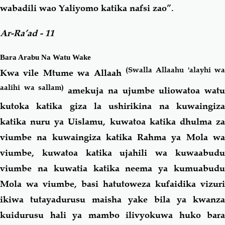
wabadili wao Yaliyomo
katika nafsi zao”.
Ar-Ra’ad - 11
Bara Arabu Na Watu Wake
(Swalla Allaahu 'alayhi wa
Kwa vile Mtume wa Allaah
aalihi wa sallam)
amekuja na ujumbe uliowatoa wat
kutoka katika giza la ushirikina na kuwaingiza
katika nuru ya Uislamu, kuwatoa katika dhulma za
viumbe na kuwaingiza katika Rahma ya Mola wa
viumbe, kuwatoa katika ujahili wa kuwaabudu
viumbe na kuwatia katika neema ya kumuabudu
Mola wa viumbe, basi hatutoweza kufaidika vizuri
ikiwa tutayadurusu maisha yake bila ya kwanza
kuidurusu hali ya mambo ilivyokuwa huko bara