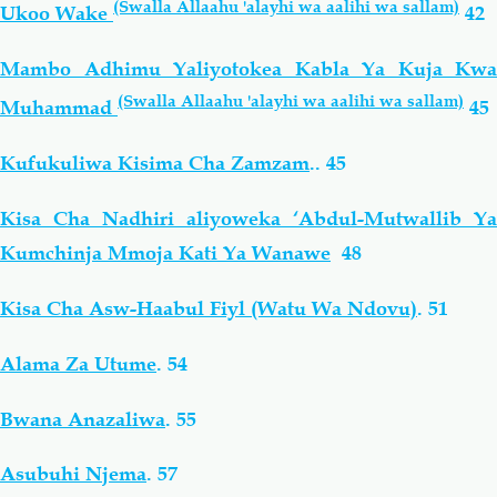
(Swalla Allaahu 'alayhi wa aalihi wa sallam)
Ukoo Wake
42
Mambo Adhimu Yaliyotokea Kabla Ya Kuja Kwa
(Swalla Allaahu 'alayhi wa aalihi wa sallam)
Muhammad
45
Kufukuliwa Kisima Cha Zamzam
..
45
Kisa Cha Nadhiri aliyoweka ‘Abdul-Mutwallib Ya
Kumchinja Mmoja Kati Ya Wanawe
48
Kisa Cha Asw-Haabul Fiyl (Watu Wa Ndovu)
.
51
Alama Za Utume
.
54
Bwana Anazaliwa
.
55
Asubuhi Njema
.
57