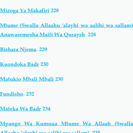
Mizoga Ya Makafiri
228
Mtume (Swalla Allaahu 'alayhi wa aalihi wa sallam)
Anawasemesha Maiti Wa Quraysh
228
Bishara Njema
.
229
Kuondoka Badr
230
Matukio Mbali Mbali
230
Fundisho
.
232
Mateka Wa Badr
234
Mpango Wa Kumuua Mtume Wa Allaah (Swalla
Allaahu 'alayhi wa aalihi wa sallam)
235