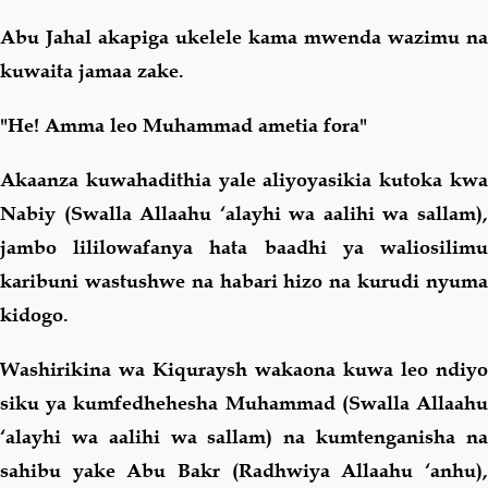
Abu Jahal akapiga ukelele kama mwenda wazimu na
kuwaita jamaa zake.
"He! Amma leo Muhammad ametia fora"
Akaanza kuwahadithia yale aliyoyasikia kutoka kwa
Nabiy (Swalla Allaahu ‘alayhi wa aalihi wa sallam),
jambo lililowafanya hata baadhi ya waliosilimu
karibuni wastushwe na habari hizo na kurudi nyuma
kidogo.
Washirikina wa Kiquraysh wakaona kuwa leo ndiyo
siku ya kumfedhehesha Muhammad (Swalla Allaahu
‘alayhi wa aalihi wa sallam) na kumtenganisha na
sahibu yake Abu Bakr (Radhwiya Allaahu ‘anhu),