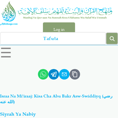
Skip
to
main
content
Log in
Search
left
☰
sidebar
menu
Qur-aan
Hadiyth
Sunnah
Tawhiyd
Israa Na Mi'iraaj: Kisa Cha Abu Bakr Asw-Swiddiyq (رضي
Aqiydah
Manhaj
الله عنه)
Siyrah Ya Nabiy
Shirki & Kufru
Bid-'ah (Uzushi)