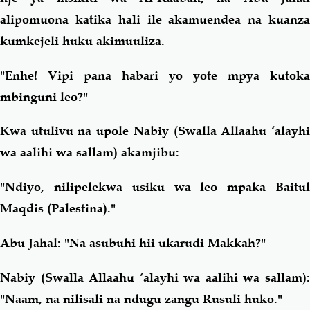
alipomuona katika hali ile akamuendea na kuanza
kumkejeli huku akimuuliza.
"Enhe! Vipi pana habari yo yote mpya kutoka
mbinguni leo?"
Kwa utulivu na upole Nabiy (Swalla Allaahu ‘alayhi
wa aalihi wa sallam) akamjibu:
"Ndiyo, nilipelekwa usiku wa leo mpaka Baitul
Maqdis (Palestina)."
Abu Jahal: "Na asubuhi hii ukarudi Makkah?"
Nabiy (Swalla Allaahu ‘alayhi wa aalihi wa sallam):
"Naam, na nilisali na ndugu zangu Rusuli huko."