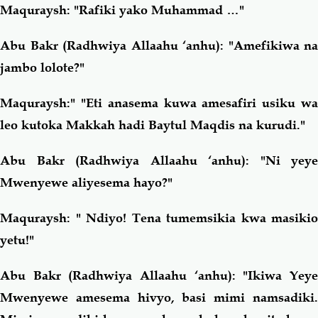
Maquraysh: "Rafiki yako Muhammad …"
Abu Bakr (Radhwiya Allaahu ‘anhu): "Amefikiwa na
jambo lolote?"
Maquraysh:" "Eti anasema kuwa amesafiri usiku wa
leo kutoka Makkah hadi Baytul Maqdis na kurudi."
Abu Bakr (Radhwiya Allaahu ‘anhu): "Ni yeye
Mwenyewe aliyesema hayo?"
Maquraysh: " Ndiyo! Tena tumemsikia kwa masikio
yetu!"
Abu Bakr (Radhwiya Allaahu ‘anhu): "Ikiwa Yeye
Mwenyewe amesema hivyo, basi mimi namsadiki.