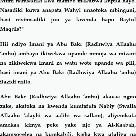
Mimi namsadiki kwa mambo makubwa kupita hayo.
Nasadiki kuwa anapata Wahyi unaotoka mbinguni,
basi nisimsadiki juu ya kwenda hapo Baytul
Maqdis?"
Hii ndiyo Imani ya Abu Bakr (Radhwiya Allaahu
‘anhu) ambayo ikiwekwa upande mmoja wa mizani
na zikiwekwa Imani za watu wote upande wa pili,
basi imani ya Abu Bakr (Radhwiya Allaahu ‘anhu)
itazidi uzito.
Abu Bakr (Radhwiya Allaahu ‘anhu) akavaa nguo
zake, akatoka na kwenda kumtafuta Nabiy (Swalla
Allaahu ‘alayhi wa aalihi wa sallam), aliyemkuta
amekaa kimya peke yake nje ya Al-Kaabah,
akamsogelea na kumkabili, kisha kwa utulivu na