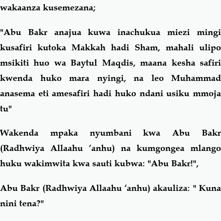
wakaanza kusemezana;
"Abu Bakr anajua kuwa inachukua miezi mingi
kusafiri kutoka Makkah hadi Sham, mahali ulipo
msikiti huo wa Baytul Maqdis, maana kesha safiri
kwenda huko mara nyingi, na leo Muhammad
anasema eti amesafiri hadi huko ndani usiku mmoja
tu"
Wakenda mpaka nyumbani kwa Abu Bakr
(Radhwiya Allaahu ‘anhu) na kumgongea mlango
huku wakimwita kwa sauti kubwa: "Abu Bakr!",
Abu Bakr (Radhwiya Allaahu ‘anhu) akauliza: " Kuna
nini tena?"