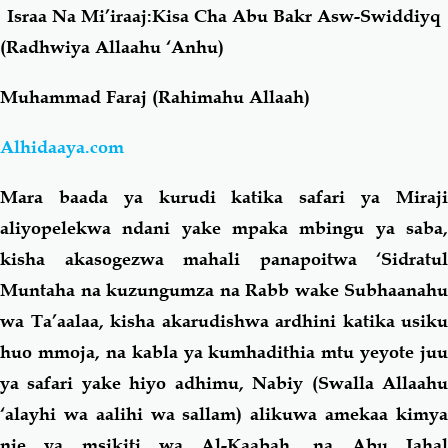
Israa Na Mi’iraaj:Kisa Cha Abu Bakr Asw-Swiddiyq
(Radhwiya Allaahu ‘Anhu)
Salaf Wa Ummah
Firaq-Makundi
Muhammad Faraj (Rahimahu Allaah)
Fiqh-Ibaadah
Duaa-Adhkaar
Alhidaaya.com
Fataawa Za Ulamaa
Kauli Za Salaf
Mara baada ya kurudi katika safari ya Miraji
aliyopelekwa ndani yake mpaka mbingu ya saba,
Akhlaaq-Aadaab
Raqaaiq
kisha akasogezwa mahali panapoitwa ‘Sidratul
Muntaha na kuzungumza na Rabb wake Subhaanahu
Familia-Jamii
Maswali-Majibu
wa Ta’aalaa, kisha akarudishwa ardhini katika usiku
Chemsha Bongo
Vitabu
huo mmoja, na kabla ya kumhadithia mtu yeyote juu
ya safari yake hiyo adhimu, Nabiy (Swalla Allaahu
Mapishi
‘alayhi wa aalihi wa sallam) alikuwa amekaa kimya
nje ya msikiti wa Al-Kaabah, na Abu Jahal