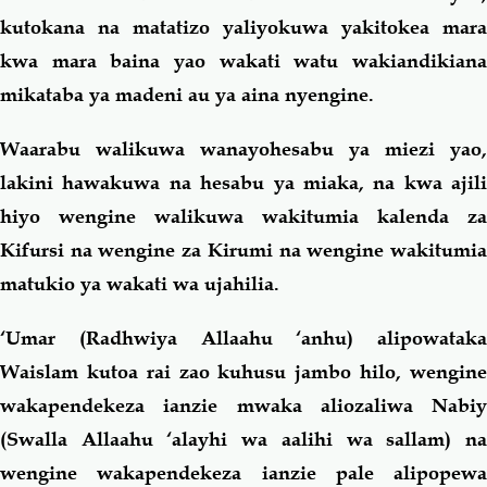
kutokana na matatizo yaliyokuwa yakitokea mara
kwa mara baina yao wakati watu wakiandikiana
mikataba ya madeni au ya aina nyengine.
Waarabu walikuwa wanayohesabu ya miezi yao,
lakini hawakuwa na hesabu ya miaka, na kwa ajili
hiyo wengine walikuwa wakitumia kalenda za
Kifursi na wengine za Kirumi na wengine wakitumia
matukio ya wakati wa ujahilia.
‘Umar (Radhwiya Allaahu ‘anhu) alipowataka
Waislam kutoa rai zao kuhusu jambo hilo, wengine
wakapendekeza ianzie mwaka aliozaliwa Nabiy
(Swalla Allaahu ‘alayhi wa aalihi wa sallam) na
wengine wakapendekeza ianzie pale alipopewa