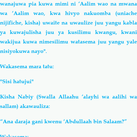
wanajuwa pia kuwa mimi ni ‘Aalim wao na mwana
wa ‘Aalim wao, kwa hivyo nakuomba (uniache
nijifiche, kisha) uwaite na uwaulize juu yangu kabla
ya kuwajulisha juu ya kusilimu kwangu, kwani
wakijua kuwa nimesilimu watasema juu yangu yale
nisiyokuwa nayo".
Wakasema mara tatu:
"Sisi hatujui"
Kisha Nabiy (Swalla Allaahu ‘alayhi wa aalihi wa
sallam) akawauliza:
“Ana daraja gani kwenu ‘Abdullaah bin Salaam?”
Wakasema: