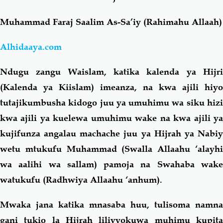
Muhammad Faraj Saalim As-Sa’iy (Rahimahu Allaah)
Salaf Wa Ummah
Firaq-Makundi
Alhidaaya.com
Fiqh-Ibaadah
Duaa-Adhkaar
Ndugu zangu Waislam, katika kalenda ya Hijri
Fataawa Za Ulamaa
Kauli Za Salaf
(Kalenda ya Kiislam) imeanza, na kwa ajili hiyo
tutajikumbusha kidogo juu ya umuhimu wa siku hizi
Akhlaaq-Aadaab
Raqaaiq
kwa ajili ya kuelewa umuhimu wake na kwa ajili ya
kujifunza angalau machache juu ya Hijrah ya Nabiy
Familia-Jamii
Maswali-Majibu
wetu mtukufu Muhammad (Swalla Allaahu ‘alayhi
wa aalihi wa sallam) pamoja na Swahaba wake
Chemsha Bongo
Vitabu
watukufu (Radhwiya Allaahu ‘anhum).
Mwaka jana katika mnasaba huu, tulisoma namna
Mapishi
gani tukio la Hijrah lilivyokuwa muhimu kupita