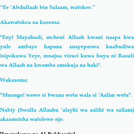
“Ee ‘Abdullaah bin Salaam, watokee.”
Akawatokea na kusema:
"Enyi Mayahudi, mcheni Allaah kwani naapa kwa
yule ambaye hapana anayepaswa kuabudiwa
isipokuwa Yeye, mnajua vizuri kuwa huyu ni Rasuli
wa Allaah na kwamba amekuja na haki".
Wakasema:
"Muongo! wewe si bwana wetu wala si ‘Aalim wetu".
Nabiy (Swalla Allaahu ‘alayhi wa aalihi wa sallam)
akaamrisha watolewe nje.
[Imepokewa na Al-Bukhaariy]