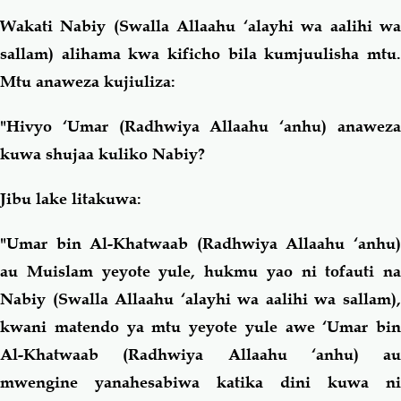
Wakati Nabiy (Swalla Allaahu ‘alayhi wa aalihi wa
sallam) alihama kwa kificho bila kumjuulisha mtu.
Mtu anaweza kujiuliza:
"Hivyo ‘Umar (Radhwiya Allaahu ‘anhu) anaweza
kuwa shujaa kuliko Nabiy?
Jibu lake litakuwa:
"Umar bin Al-Khatwaab (Radhwiya Allaahu ‘anhu)
au Muislam yeyote yule, hukmu yao ni tofauti na
Nabiy (Swalla Allaahu ‘alayhi wa aalihi wa sallam),
kwani matendo ya mtu yeyote yule awe ‘Umar bin
Al-Khatwaab (Radhwiya Allaahu ‘anhu) au
mwengine yanahesabiwa katika dini kuwa ni