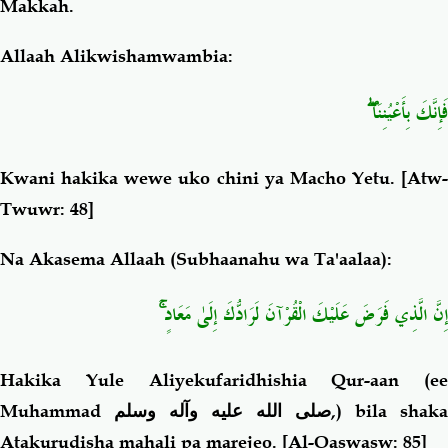
Makkah.
Allaah Alikwishamwambia:
فَإِنَّكَ بِأَعْيُنِنَا ۖ
Kwani hakika wewe uko chini ya Macho Yetu.
[Atw-
Twuwr: 48]
Na Akasema Allaah (Subhaanahu wa Ta'aalaa):
إِنَّ الَّذِي فَرَضَ عَلَيْكَ الْقُرْآنَ لَرَادُّكَ إِلَىٰ مَعَادٍ ۚ
Hakika Yule Aliyekufaridhishia Qur-aan (ee
Muhammad
صلى الله عليه وآله وسلم
,) bila shaka
Atakurudisha mahali pa marejeo
.
[Al-Qaswasw: 85]