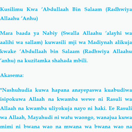
Kusilimu Kwa ‘Abdullaah Bin Salaam (Radhwiya
Allaahu ‘Anhu)
Mara baada ya Nabiy (Swalla Allaahu ‘alayhi wa
aalihi wa sallam) kuwasili mji wa Madiynah alikuja
kwake ‘Abdullaah bin Salaam (Radhwiya Allaahu
‘anhu) na kuzitamka shahada mbili.
Akasema:
"Nashuhudia kuwa hapana anayepaswa kuabudiwa
isipokuwa Allaah na kwamba wewe ni Rasuli wa
Allaah na kwamba uliyokuja nayo ni haki. Ee Rasuli
wa Allaah, Mayahudi ni watu waongo, wanajua kuwa
mimi ni bwana wao na mwana wa bwana wao na