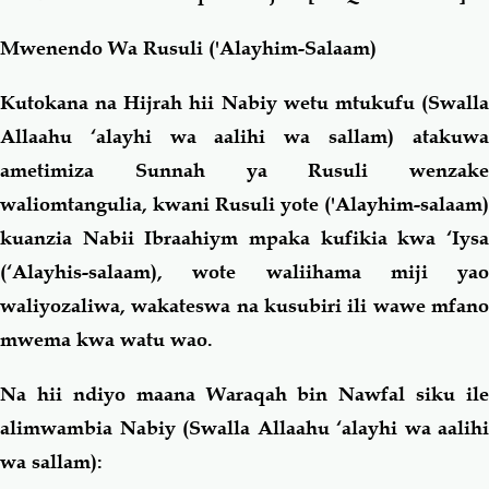
Mwenendo Wa Rusuli ('Alayhim-Salaam)
Kutokana na Hijrah hii Nabiy wetu mtukufu (Swalla
Allaahu ‘alayhi wa aalihi wa sallam) atakuwa
ametimiza Sunnah ya Rusuli wenzake
waliomtangulia, kwani Rusuli yote ('Alayhim-salaam)
kuanzia Nabii Ibraahiym mpaka kufikia kwa ‘Iysa
(‘Alayhis-salaam), wote waliihama miji yao
waliyozaliwa, wakateswa na kusubiri ili wawe mfano
mwema kwa watu wao.
Na hii ndiyo maana Waraqah bin Nawfal siku ile
alimwambia Nabiy (Swalla Allaahu ‘alayhi wa aalihi
wa sallam):