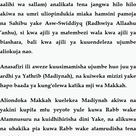
aalihi wa sallam) analikata tena jangwa hilo hilo
akiwa na umri uliopindukia miaka hamsini pamoja
na Sahibu yake Asw-Swiddiyq (Radhwiya Allaahu
‘anhu), si kwa ajili ya matembezi wala kwa ajili ya
biashara, bali kwa ajili ya kuuendeleza ujumbe
aliokuja nao.
Anasafiri ili aweze kuusimamisha ujumbe huo juu ya
ardhi ya Yathrib (Madiynah), na kuiweka mizizi yake
hapo baada ya kung'olewa katika mji wa Makkah.
Aliondoka Makkah kuelekea Madiynah akiwa na
yakini kupita mtu yeyote yule kuwa Rabb wake
Atamnusuru na kuidhihirisha dini Yake, na alikuwa
na uhakika pia kuwa Rabb wake atamrudisha tena