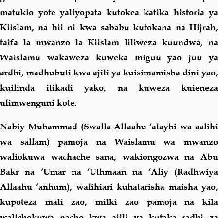
matukio yote yaliyopata kutokea katika historia ya
Kiislam, na hii ni kwa sababu kutokana na Hijrah,
taifa la mwanzo la Kiislam liliweza kuundwa, na
Waislamu wakaweza kuweka miguu yao juu ya
ardhi, madhubuti kwa ajili ya kuisimamisha dini yao,
kuilinda itikadi yako, na kuweza kuieneza
ulimwenguni kote.
Nabiy Muhammad (Swalla Allaahu ‘alayhi wa aalihi
wa sallam) pamoja na Waislamu wa mwanzo
waliokuwa wachache sana, wakiongozwa na Abu
Bakr na ‘Umar na ‘Uthmaan na ‘Aliy (Radhwiya
Allaahu ‘anhum), walihiari kuhatarisha maisha yao,
kupoteza mali zao, milki zao pamoja na kila
walichokuwa nacho kwa ajili ya kutaka radhi za