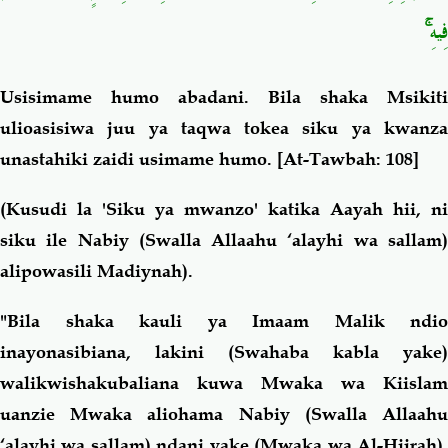
فِيهِ ۚ
Usisimame humo abadani. Bila shaka Msikiti
ulioasisiwa juu ya taqwa tokea siku ya kwanza
unastahiki zaidi usimame humo.
[At-Tawbah: 108]
(Kusudi la 'Siku ya mwanzo' katika Aayah hii, ni
siku ile Nabiy (Swalla Allaahu ‘alayhi wa sallam)
alipowasili Madiynah).
"Bila shaka kauli ya Imaam Malik ndio
inayonasibiana, lakini (Swahaba kabla yake)
walikwishakubaliana kuwa Mwaka wa Kiislam
uanzie Mwaka aliohama Nabiy (Swalla Allaahu
‘alayhi wa sallam) ndani yake (Mwaka wa Al-Hijrah),