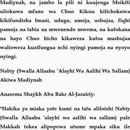
Madiynah, na jambo la pili ni kuujenga Msikiti
uliokuwa mfano wa Chuo Kikuu kilichokuwa
kikifundisha Imani, udugu, umoja, ushujaa, fiqhi
pamoja na tabia na mwenendo mwema, na kutokana
na hayo Chuo hicho kikaweza kutoa mashujaa
walioweza kuzifungua nchi nyingi pamoja na nyoyo
nyingi.
Nabiy (Swalla Allaahu ‘Alayhi Wa Aalihi Wa Sallam)
Akiwa Madiynah
Anasema Shaykh Abu Bakr Al-Jazairiy:
"Hakika ya miaka yote kumi na tatu aliloishi Nabiy
(Swalla Allaahu ‘alayhi wa aalihi wa sallam) pale
Makkah tokea alipopewa utume mpaka siku ile