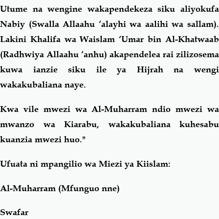
Utume na wengine wakapendekeza siku aliyokufa
Nabiy (Swalla Allaahu ‘alayhi wa aalihi wa sallam).
Lakini Khalifa wa Waislam ‘Umar bin Al-Khatwaab
(Radhwiya Allaahu ‘anhu) akapendelea rai zilizosema
kuwa ianzie siku ile ya Hijrah na wengi
wakakubaliana naye.
Kwa vile mwezi wa Al-Muharram ndio mwezi wa
mwanzo wa Kiarabu, wakakubaliana kuhesabu
kuanzia mwezi huo."
Ufuata ni mpangilio wa Miezi ya Kiislam:
Al-Muharram (Mfunguo nne)
Swafar