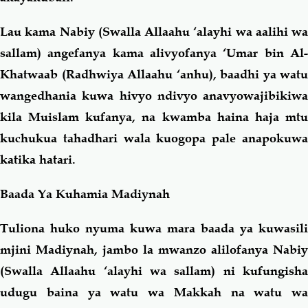
Lau kama Nabiy (Swalla Allaahu ‘alayhi wa aalihi wa
sallam) angefanya kama alivyofanya ‘Umar bin Al-
Khatwaab (Radhwiya Allaahu ‘anhu), baadhi ya watu
wangedhania kuwa hivyo ndivyo anavyowajibikiwa
kila Muislam kufanya, na kwamba haina haja mtu
kuchukua tahadhari wala kuogopa pale anapokuwa
katika hatari.
Baada Ya Kuhamia Madiynah
Tuliona huko nyuma kuwa mara baada ya kuwasili
mjini Madiynah, jambo la mwanzo alilofanya Nabiy
(Swalla Allaahu ‘alayhi wa sallam) ni kufungisha
udugu baina ya watu wa Makkah na watu wa