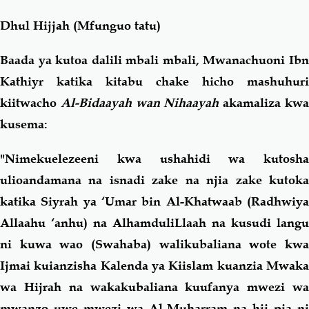
Dhul Hijjah (Mfunguo tatu)
Baada ya kutoa dalili mbali mbali, Mwanachuoni Ibn
Kathiyr katika kitabu chake hicho mashuhuri
kiitwacho
Al-Bidaayah wan Nihaayah
akamaliza kw
kusema:
"Nimekuelezeeni kwa ushahidi wa kutosha
ulioandamana na isnadi zake na njia zake kutoka
katika Siyrah ya ‘Umar bin Al-Khatwaab (Radhwiya
Allaahu ‘anhu) na AlhamduliLlaah na kusudi langu
ni kuwa wao (Swahaba) walikubaliana wote kwa
Ijmai kuianzisha Kalenda ya Kiislam kuanzia Mwaka
wa Hijrah na wakakubaliana kuufanya mwezi wa
mwanzo uwe mwezi wa Al-Muharram na hii pia ni