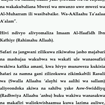
na wakakubaliana Mwezi wa mwanzo uwe mwezi wa
Al-Muharram ili wasibabaike. Wa-AAllaahu Ta’aalaa
A’alam”.
Hivi ndivyo alivyomaliza Imaam Al-Haafidh Ibn
Kathiyr (Rahimahu Allaah).
Safari za jangwani zilikuwa zikiwatoa jasho majabari
na mashujaa wakubwa wa wakati ule wanaosafiri
wakiwa katika amani, kwa hivyo munaweza kukisia
hatari za namna gani zilizokuwa zikimkabili Rasuli
wa (Swalla Allaahu ‘alayhi wa aalihi wa sallam)
aliyeondoka akiwa na sahibu yake Asw-Swiddiyq
(Radhwiya Allaahu ‘anhu) huku wakiwa wanasakwa
na makafiri waliokwishaamua kuwa lazima auliwe,