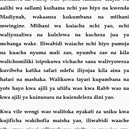
aalihi wa sallam) kuihama nchi yao hiyo na kwenda
Madiynah, wakaanza kukumbana na mtihani
mwingine. Mtihani wa kuiacha nchi yao, nchi
waliyozaliwa na kulelewa na kucheza juu ya
mchanga wake. Iliwabidi waiache nchi hiyo pamoja
na kuacha nyuma mali zao, nyumba zao na kila
walichomiliki isipokuwa vichache sana walivyoweza
kuvibeba katika safari ndefu iliyojaa kila aina ya
hatari na mashaka. Walikuwa tayari kupambana na
yote hayo kwa ajili ya utiifu wao kwa Rabb wao na
kwa ajili ya kuinusuru na kuiendeleza dini yao.
Kwa vile wengi wao walitoka nyakati za usiku kwa
kujificha wakihofia maisha yao, iliwabidi waache