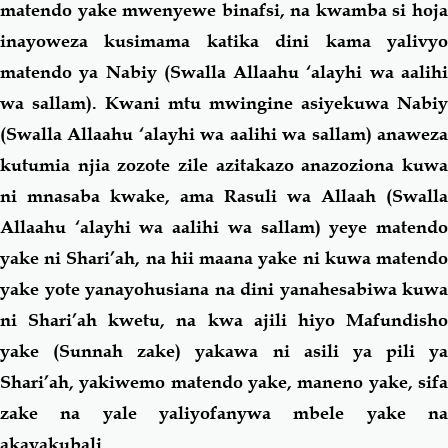
matendo yake mwenyewe binafsi, na kwamba si hoja
inayoweza kusimama katika dini kama yalivyo
matendo ya Nabiy (Swalla Allaahu ‘alayhi wa aalihi
wa sallam). Kwani mtu mwingine asiyekuwa Nabiy
(Swalla Allaahu ‘alayhi wa aalihi wa sallam) anaweza
kutumia njia zozote zile azitakazo anazoziona kuwa
ni mnasaba kwake, ama Rasuli wa Allaah (Swalla
Allaahu ‘alayhi wa aalihi wa sallam) yeye matendo
yake ni Shari’ah, na hii maana yake ni kuwa matendo
yake yote yanayohusiana na dini yanahesabiwa kuwa
ni Shari’ah kwetu, na kwa ajili hiyo Mafundisho
yake (Sunnah zake) yakawa ni asili ya pili ya
Shari’ah, yakiwemo matendo yake, maneno yake, sifa
zake na yale yaliyofanywa mbele yake na
akayakubali.