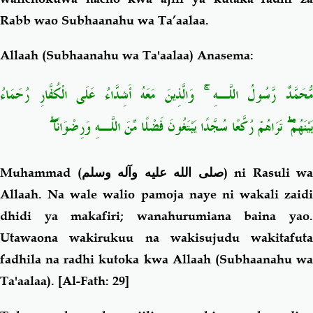
Rabb wao Subhaanahu wa Ta’aalaa.
Allaah (Subhaanahu wa Ta'aalaa) Anasema:
وَالَّذِينَ مَعَهُ أَشِدَّاءُ عَلَى الْكُفَّارِ رُحَمَاءُ
ۚ
ُّحَمَّدٌ رَّسُولُ اللَّـهِ
ۖ
تَرَاهُمْ رُكَّعًا سُجَّدًا يَبْتَغُونَ فَضْلًا مِّنَ اللَّـهِ وَرِضْوَانًا
ۖ
بَيْنَهُمْ
Muhammad (
صلى الله عليه وآله وسلم
) ni Rasuli wa
Allaah. Na wale walio pamoja naye ni wakali zaidi
dhidi ya makafiri; wanahurumiana baina yao.
Utawaona wakirukuu na wakisujudu wakitafuta
fadhila na radhi kutoka kwa Allaah (Subhaanahu wa
Ta'aalaa)
.
[Al-Fath: 29]