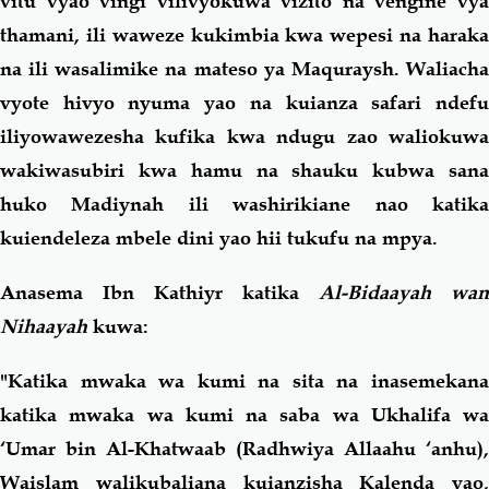
vitu vyao vingi vilivyokuwa vizito na vengine vya
thamani, ili waweze kukimbia kwa wepesi na haraka
na ili wasalimike na mateso ya Maquraysh. Waliacha
vyote hivyo nyuma yao na kuianza safari ndefu
iliyowawezesha kufika kwa ndugu zao waliokuwa
wakiwasubiri kwa hamu na shauku kubwa sana
huko Madiynah ili washirikiane nao katika
kuiendeleza mbele dini yao hii tukufu na mpya.
Anasema Ibn Kathiyr katika
Al-Bidaayah wan
Nihaayah
kuwa:
"Katika mwaka wa kumi na sita na inasemekana
katika mwaka wa kumi na saba wa Ukhalifa wa
‘Umar bin Al-Khatwaab (Radhwiya Allaahu ‘anhu),
Waislam walikubaliana kuianzisha Kalenda yao,