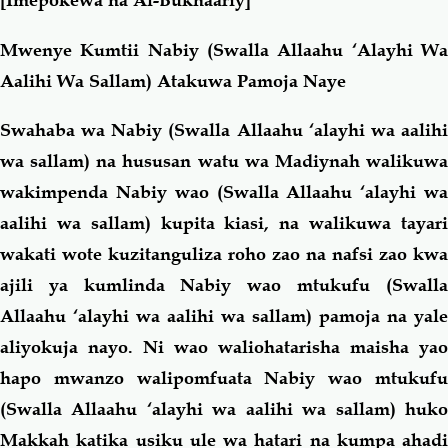
Mwenye Kumtii Nabiy (Swalla Allaahu ‘Alayhi Wa
Aalihi Wa Sallam) Atakuwa Pamoja Naye
Swahaba wa Nabiy (Swalla Allaahu ‘alayhi wa aalihi
wa sallam) na hususan watu wa Madiynah walikuwa
wakimpenda Nabiy wao (Swalla Allaahu ‘alayhi wa
aalihi wa sallam) kupita kiasi, na walikuwa tayari
wakati wote kuzitanguliza roho zao na nafsi zao kwa
ajili ya kumlinda Nabiy wao mtukufu (Swalla
Allaahu ‘alayhi wa aalihi wa sallam) pamoja na yale
aliyokuja nayo. Ni wao waliohatarisha maisha yao
hapo mwanzo walipomfuata Nabiy wao mtukufu
(Swalla Allaahu ‘alayhi wa aalihi wa sallam) huko
Makkah katika usiku ule wa hatari na kumpa ahadi