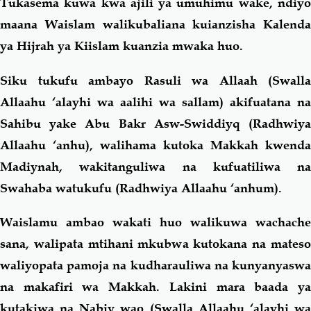
Tukasema kuwa kwa ajili ya umuhimu wake, ndiyo
maana Waislam walikubaliana kuianzisha Kalenda
ya Hijrah ya Kiislam kuanzia mwaka huo.
Siku tukufu ambayo Rasuli wa Allaah (Swalla
Allaahu ‘alayhi wa aalihi wa sallam) akifuatana na
Sahibu yake Abu Bakr Asw-Swiddiyq (Radhwiya
Allaahu ‘anhu), walihama kutoka Makkah kwenda
Madiynah, wakitanguliwa na kufuatiliwa na
Swahaba watukufu (Radhwiya Allaahu ‘anhum).
Waislamu ambao wakati huo walikuwa wachache
sana, walipata mtihani mkubwa kutokana na mateso
waliyopata pamoja na kudharauliwa na kunyanyaswa
na makafiri wa Makkah. Lakini mara baada ya
kutakiwa na Nabiy wao (Swalla Allaahu ‘alayhi wa