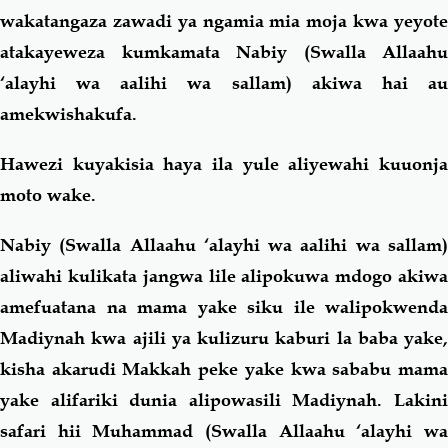
wakatangaza zawadi ya ngamia mia moja kwa yeyote
atakayeweza kumkamata Nabiy (Swalla Allaahu
‘alayhi wa aalihi wa sallam) akiwa hai au
amekwishakufa.
Hawezi kuyakisia haya ila yule aliyewahi kuuonja
moto wake.
Nabiy (Swalla Allaahu ‘alayhi wa aalihi wa sallam)
aliwahi kulikata jangwa lile alipokuwa mdogo akiwa
amefuatana na mama yake siku ile walipokwenda
Madiynah kwa ajili ya kulizuru kaburi la baba yake,
kisha akarudi Makkah peke yake kwa sababu mama
yake alifariki dunia alipowasili Madiynah. Lakini
safari hii Muhammad (Swalla Allaahu ‘alayhi wa