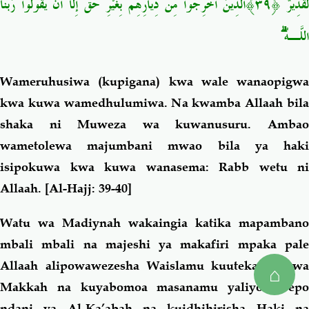
لَقَدِيرٌ ﴿٣٩﴾الَّذِينَ أُخْرِجُوا مِن دِيَارِهِم بِغَيْرِ حَقٍّ إِلَّا أَن يَقُولُوا رَبُّنَا
اللَّـهُ ۗ
Wameruhusiwa (kupigana) kwa wale wanaopigwa
kwa kuwa wamedhulumiwa. Na kwamba Allaah bila
shaka ni Muweza wa kuwanusuru. Ambao
wametolewa majumbani mwao bila ya haki
isipokuwa kwa kuwa wanasema: Rabb wetu ni
Allaah.
[Al-Hajj: 39-40]
Watu wa Madiynah wakaingia katika mapambano
mbali mbali na majeshi ya makafiri mpaka pale
Allaah alipowawezesha Waislamu kuuteka mji wa
⌂
Makkah na kuyabomoa masanamu yaliyokuwepo
ndani ya Al-Ka’abah na kuidhihirisha Haki na