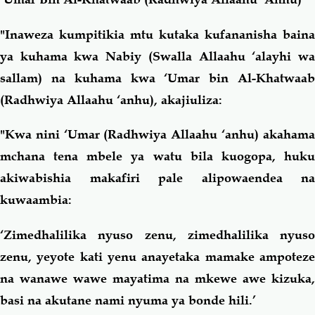
"Inaweza kumpitikia mtu kutaka kufananisha baina
ya kuhama kwa Nabiy (Swalla Allaahu ‘alayhi wa
sallam) na kuhama kwa ‘Umar bin Al-Khatwaab
(Radhwiya Allaahu ‘anhu), akajiuliza:
"Kwa nini ‘Umar (Radhwiya Allaahu ‘anhu) akahama
mchana tena mbele ya watu bila kuogopa, huku
akiwabishia makafiri pale alipowaendea na
kuwaambia:
‘Zimedhalilika nyuso zenu, zimedhalilika nyuso
zenu, yeyote kati yenu anayetaka mamake ampoteze
na wanawe wawe mayatima na mkewe awe kizuka,
basi na akutane nami nyuma ya bonde hili.’