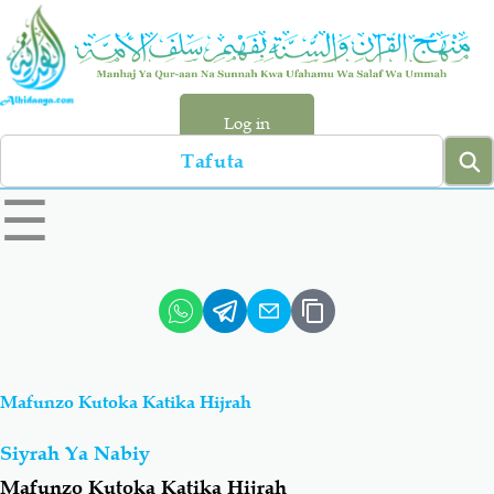
Skip
to
main
content
Log in
Search
left
☰
sidebar
menu
Qur-aan
Hadiyth
Sunnah
Tawhiyd
Mafunzo Kutoka Katika Hijrah
Aqiydah
Manhaj
Siyrah Ya Nabiy
Shirki & Kufru
Bid-'ah (Uzushi)
Mafunzo Kutoka Katika Hijrah