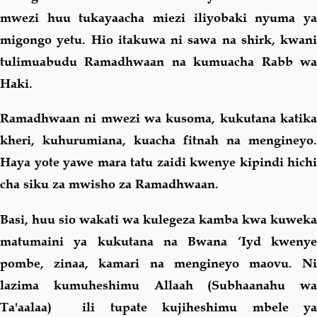
mwezi huu tukayaacha miezi iliyobaki nyuma ya
migongo yetu. Hio itakuwa ni sawa na shirk, kwani
tulimuabudu Ramadhwaan na kumuacha Rabb wa
Haki.
Ramadhwaan ni mwezi wa kusoma, kukutana katika
kheri, kuhurumiana, kuacha fitnah na mengineyo.
Haya yote yawe mara tatu zaidi kwenye kipindi hichi
cha siku za mwisho za Ramadhwaan.
Basi, huu sio wakati wa kulegeza kamba kwa kuweka
matumaini ya kukutana na Bwana ‘Iyd kwenye
pombe, zinaa, kamari na mengineyo maovu. Ni
lazima kumuheshimu Allaah (Subhaanahu wa
Ta'aalaa) ili tupate kujiheshimu mbele ya