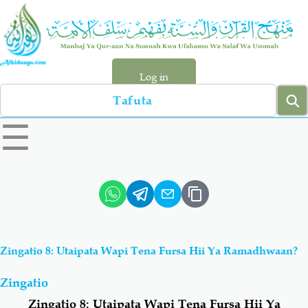
Skip
to
main
content
Log in
Search
left
☰
sidebar
menu
Qur-aan
Hadiyth
Sunnah
Tawhiyd
Zingatio 8: Utaipata Wapi Tena Fursa Hii Ya Ramadhwaan?
Aqiydah
Manhaj
Zingatio
Shirki & Kufru
Bid-'ah (Uzushi)
Zingatio 8: Utaipata Wapi Tena Fursa Hii Ya