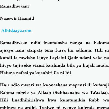
Ramadhwaan?
Salaf Wa Ummah
Firaq-Makundi
Naaswir Haamid
Fiqh-Ibaadah
Duaa-Adhkaar
Alhidaaya.com
Fataawa Za Ulamaa
Kauli Za Salaf
Ramadhwaan ndio inaondosha nanga na hakuna
ajuaye nani ataipata tena fursa hii adhimu. Hili ni
Akhlaaq-Aadaab
Raqaaiq
kundi la mwisho lenye Laylatul-Qadr ndani yake na
hivyo tujiweke vizuri kushinda bila ya kujali muda.
Familia-Jamii
Maswali-Majibu
Hatuna nafasi ya kusubiri ila ni hii.
Huu ndio mwezi wa kuoneshana mapenzi ili kutaraji
Chemsha Bongo
Vitabu
Rahma mbele ya Allaah (Subhaanahu wa Ta'aalaa).
Hili linadhihirishwa kwa kumtumikia Rabb wa
Mapishi
mbingu na ardhi. Tusiwe ni wenye kutenda mema