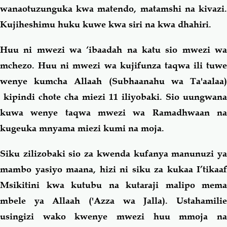
wanaotuzunguka kwa matendo, matamshi na kivazi.
Kujiheshimu huku kuwe kwa siri na kwa dhahiri.
Huu ni mwezi wa ‘ibaadah na katu sio mwezi wa
mchezo. Huu ni mwezi wa kujifunza taqwa ili tuwe
wenye kumcha Allaah (Subhaanahu wa Ta'aalaa)
kipindi chote cha miezi 11 iliyobaki. Sio uungwana
kuwa wenye taqwa mwezi wa Ramadhwaan na
kugeuka mnyama miezi kumi na moja.
Siku zilizobaki sio za kwenda kufanya manunuzi ya
mambo yasiyo maana, hizi ni siku za kukaa I’tikaaf
Msikitini kwa kutubu na kutaraji malipo mema
mbele ya Allaah ('Azza wa Jalla). Ustahamilie
usingizi wako kwenye mwezi huu mmoja na