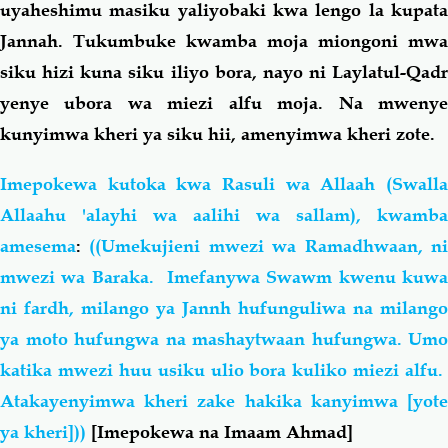
uyaheshimu masiku yaliyobaki kwa lengo la kupata
Jannah. Tukumbuke kwamba moja miongoni mwa
siku hizi kuna siku iliyo bora, nayo ni Laylatul-Qadr
yenye ubora wa miezi alfu moja. Na mwenye
kunyimwa kheri ya siku hii, amenyimwa kheri zote.
Imepokewa kutoka kwa Rasuli wa Allaah (Swalla
Allaahu 'alayhi wa aalihi wa sallam), kwamba
amesema
:
((Umekujieni mwezi wa Ramadhwaan, n
mwezi wa Baraka. Imefanywa Swawm kwenu kuwa
ni fardh, milango ya Jannh hufunguliwa na milango
ya moto hufungwa na mashaytwaan hufungwa. Umo
katika mwezi huu usiku ulio bora kuliko miezi alfu.
Atakayenyimwa kheri zake
hakika kanyimwa [yot
ya kheri]))
[Imepokewa na Imaam Ahmad]