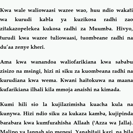
Kwa wale waliowaasi wazee wao, huu ndio wakati
wa kurudi kabla ya kuzikosa radhi zao
zitakazopelekea kukosa radhi za Muumba. Hivyo,
turudi kwa wazee tuliowaasi, tuombeane radhi na
du’aa zenye kheri.
Ama kwa wanandoa waliofarikiana kwa sababu
zisizo na msingi, hizi ni siku za kuombeana radhi na
kurudiana kwa wema. Kwani haitokuwa na maana
kufarikiana ilhali kila mmoja anaishi na kimada.
Kumi hili sio la kujilazimisha kuacha kula na
kunywa. Hizi ndio siku za kukaza kamba, kujipinda
barabara kwa kumfurahisha Allaah ('Azza wa Jalla).
Malipo ya Jannah sio mepesi. Yanahitaji kazi, na bila