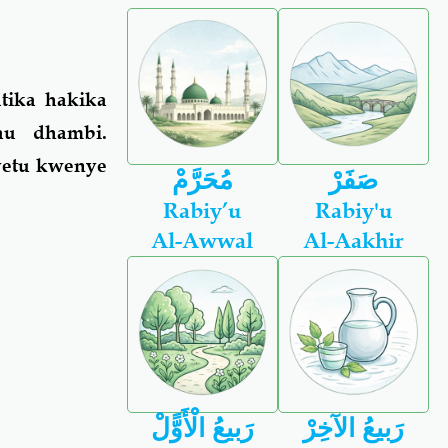
tika hakika
au dhambi.
yetu kwenye
صَفَرْ
مُحَرَّمْ
Rabiy’u
Rabiy'u
Al-Awwal
Al-Aakhir
رَبيعُ الآخِرْ
رَبيعُ الْأَوًّلْ