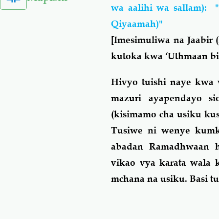
wa aalihi wa sallam):
Qiyaamah)"
[Imesimuliwa na
Jaabir
kutoka kwa ‘Uthmaan bi
Hivyo tuishi naye kwa v
mazuri ayapendayo si
(kisimamo cha usiku kuswa
Tusiwe ni wenye kumk
abadan Ramadhwaan haj
vikao vya karata wala
mchana na usiku. Basi t