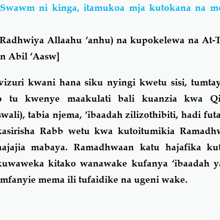
"Swawm ni kinga, itamukoa mja kutokana na mo
 (Radhwiya Allaahu ‘anhu)
na kupokelewa na At-
n Abil ‘Aasw]
izuri kwani hana siku nyingi kwetu sisi, tumtay
o tu kwenye maakulati bali kuanzia kwa Qiy
li), tabia njema, ‘ibaadah zilizothibiti, hadi futa
asirisha Rabb wetu kwa kutoitumikia Ramadh
ajia mabaya. Ramadhwaan katu hajafika kutu
 kuwaweka kitako wanawake kufanya ‘ibaadah y
umfanyie mema ili tufaidike na ugeni wake.