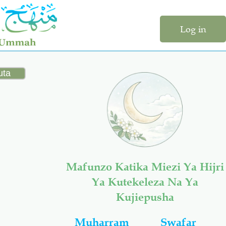
Log in
Mafunzo Katika Miezi Ya Hijri
Ya Kutekeleza Na Ya
Kujiepusha
Muharram
Swafar