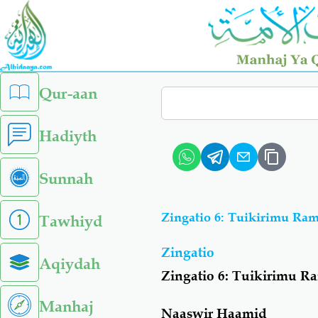
Skip
to
main
content
left
Qur-aan
Search
sidebar
menu
Hadiyth
Sunnah
Zingatio 6: Tuikirimu R
Tawhiyd
Zingatio
Aqiydah
Zingatio 6: Tuikirimu 
Manhaj
Naaswir Haamid