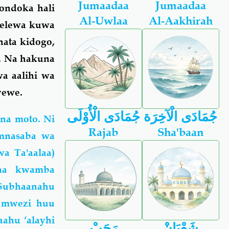
Jumaadaa
Jumaadaa
ondoka hali
Al-Uwlaa
Al-Aakhirah
ielewa kuwa
hata kidogo,
. Na hakuna
wa aalihi wa
yewe.
جُمَادَى الْآخِرَة
جُمَادَى الْأُوْلَى
na moto. Ni
Rajab
Sha'baan
mnasaba wa
a Ta'aalaa)
na kwamba
(Subhaanahu
 mwezi huu
aahu ‘alayhi
شَعْبَانْ
رَجَبْ