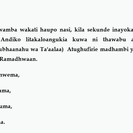
wamba wakati haupo nasi, kila sekunde inayoka
 Andiko litakaloangukia kuwa ni thawabu 
bhaanahu wa Ta'aalaa) Atughufirie madhambi 
 Ramadhwaan.
 mwema,
ama,
huma,
a.