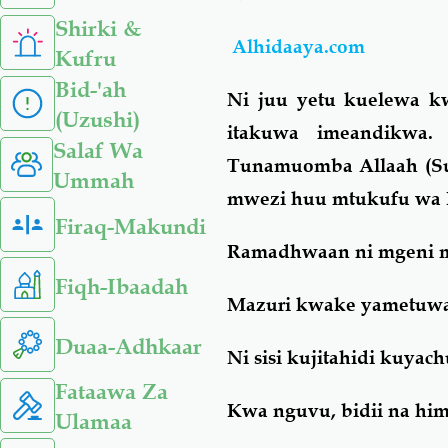
Shirki &
Alhidaaya.com
Kufru
Bid-'ah
Ni juu yetu kuelewa k
(Uzushi)
itakuwa imeandikwa.
Salaf Wa
Tunamuomba Allaah (Su
Ummah
mwezi huu mtukufu wa
Firaq-Makundi
Ramadhwaan ni mgeni
Fiqh-Ibaadah
Mazuri kwake yametuw
Duaa-Adhkaar
Ni sisi kujitahidi kuyac
Fataawa Za
Kwa nguvu, bidii na him
Ulamaa