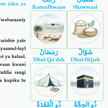
to (siku ya
Ramadhwaan
Shawwaal
Twabaraaniy
arishie yale
aamul-layl
شَوّالْ
رَمَضَانْ
ri ya halaal.
Dhul-Qa’dah
Dhul-Hijjah
waan kwani
tilia rangi
a kupika tu
ذُو الحِجَّةْ
ذُو الْقَعْدَةْ