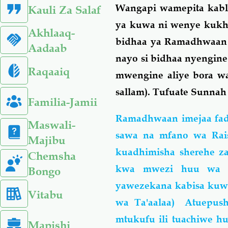
Wangapi wamepita kabl
Kauli Za Salaf
ya kuwa ni wenye kukh
Akhlaaq-
bidhaa ya Ramadhwaan ni
Aadaab
nayo si bidhaa nyengin
Raqaaiq
mwengine aliye bora wa
sallam). Tufuate Sunnah
Familia-Jamii
Ramadhwaan imejaa fadh
Maswali-
sawa na mfano wa Rai
Majibu
kuadhimisha sherehe za
Chemsha
kwa mwezi huu wa R
Bongo
yawezekana kabisa kuwa
Vitabu
wa Ta'aalaa) Atuepus
mtukufu ili tuachiwe 
Mapishi