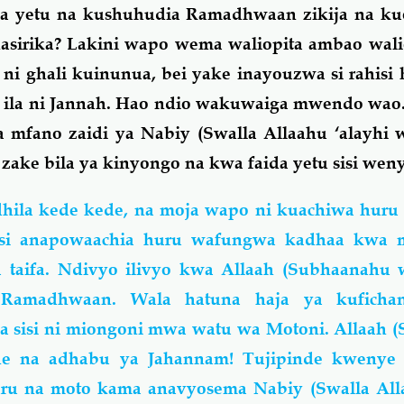
a yetu na kushuhudia Ramadhwaan zikija na ku
asirika? Lakini wapo wema waliopita ambao wal
 ghali kuinunua, bei yake inayouzwa si rahisi 
e ila ni Jannah. Hao ndio wakuwaiga mwendo wao
 mfano zaidi ya Nabiy (Swalla Allaahu ‘alayhi 
 zake bila ya kinyongo na kwa faida yetu sisi wen
ila kede kede, na moja wapo ni kuachiwa huru 
si anapowaachia huru wafungwa kadhaa kwa 
 taifa. Ndivyo ilivyo kwa Allaah (Subhaanahu w
amadhwaan. Wala hatuna haja ya kuficha
 sisi ni miongoni mwa watu wa Motoni. Allaah 
he na adhabu ya Jahannam! Tujipinde kwenye
huru na moto kama anavyosema
Nabiy (Swalla All