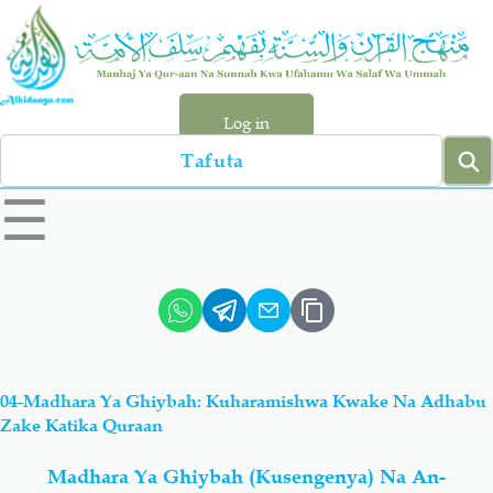
Skip
to
main
content
Log in
Search
left
☰
sidebar
menu
Qur-aan
Hadiyth
Sunnah
Tawhiyd
04-Madhara Ya Ghiybah: Kuharamishwa Kwake Na Adhabu
Aqiydah
Manhaj
Zake Katika Quraan
Madhara Ya Ghiybah (Kusengenya) Na An-
Shirki & Kufru
Bid-'ah (Uzushi)