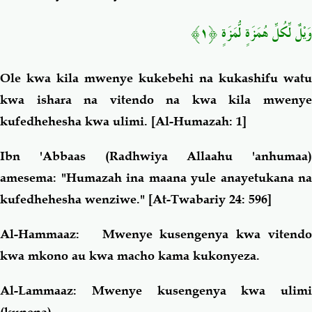
وَيْلٌ لِّكُلِّ هُمَزَةٍ لُّمَزَةٍ ﴿١﴾
Ole kwa kila mwenye kukebehi na kukashifu watu
kwa ishara na vitendo na kwa kila mwenye
kufedhehesha kwa ulimi.
[Al-Humazah: 1]
Ibn 'Abbaas (Radhwiya Allaahu 'anhumaa)
amesema: "Humazah ina maana yule anayetukana na
kufedhehesha wenziwe." [At-Twabariy 24: 596]
Al-Hammaaz: Mwenye kusengenya kwa vitendo
kwa mkono au kwa macho kama kukonyeza.
Al-Lammaaz: Mwenye kusengenya kwa ulimi
(kunena).