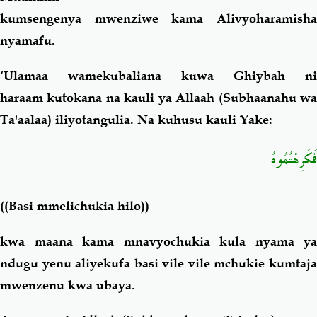
kumsengenya mwenziwe kama Alivyoharamisha
nyamafu.
‘Ulamaa wamekubaliana kuwa Ghiybah ni
haraam kutokana na kauli ya Allaah (Subhaanahu wa
Ta'aalaa) iliyotangulia. Na kuhusu kauli Yake:
فَكَرِهْتُمُوهُ
((Basi mmelichukia hilo))
kwa maana kama mnavyochukia kula nyama ya
ndugu yenu aliyekufa basi vile vile mchukie kumtaja
mwenzenu kwa ubaya.