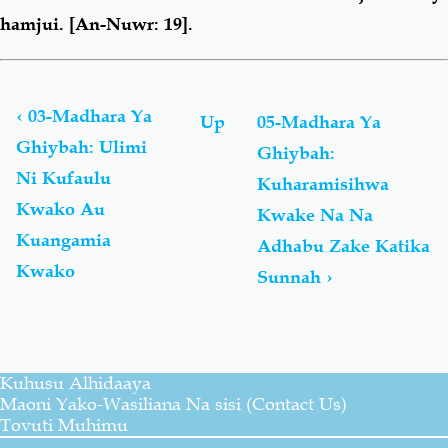
hamjui.
[An-Nuwr: 19].
Book
traversal
links
‹
03-Madhara Ya
Up
05-Madhara Ya
for
Ghiybah: Ulimi
Ghiybah:
Madhara
Ni Kufaulu
Ya
Kuharamisihwa
Ghiybah
Kwako Au
Kwake Na Na
(Kusengenya)
Kuangamia
Adhabu Zake Katika
Na
An-
Kwako
Sunnah
›
Namiymah
(Kufitinisha)
Kuhusu Alhidaaya
Maoni Yako-Wasiliana Na sisi (Contact Us)
Tovuti Muhimu