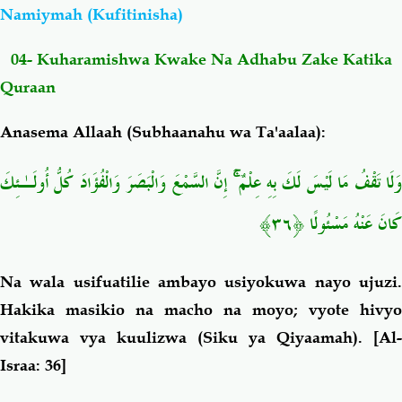
Namiymah (Kufitinisha)
Salaf Wa Ummah
Firaq-Makundi
04- Kuharamishwa Kwake Na Adhabu Zake Katika
Quraan
Fiqh-Ibaadah
Duaa-Adhkaar
Anasema Allaah (Subhaanahu wa Ta'aalaa):
Fataawa Za Ulamaa
Kauli Za Salaf
وَلَا تَقْفُ مَا لَيْسَ لَكَ بِهِ عِلْمٌ ۚ إِنَّ السَّمْعَ وَالْبَصَرَ وَالْفُؤَادَ كُلُّ أُولَـٰئِكَ
Akhlaaq-Aadaab
Raqaaiq
كَانَ عَنْهُ مَسْئُولًا ﴿٣٦﴾
Familia-Jamii
Maswali-Majibu
Na wala usifuatilie ambayo usiyokuwa nayo ujuzi.
Hakika masikio na macho na moyo; vyote hivyo
Chemsha Bongo
Vitabu
vitakuwa vya kuulizwa (Siku ya Qiyaamah).
[Al-
Israa: 36]
Mapishi