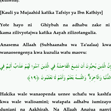
[Kauli ya Mujaahid katika Tafsiyr ya Ibn Kathiyr]
Yote hayo ni Ghiybah na adhabu zake ni
kama zilivyotajwa katika Aayah zilizotangulia.
Anasema Allaah (Subhaanahu wa Ta'aalaa) kwa
wanaosengenya kwa kuzulia watu maovu:
إِنَّ الَّذِينَ يُحِبُّونَ أَن تَشِيعَ الْفَاحِشَةُ فِي الَّذِينَ آمَنُوا لَهُمْ عَذَابٌ أَلِيمٌ فِي
الدُّنْيَا وَالْآخِرَةِ ۚ وَاللَّـهُ يَعْلَمُ وَأَنتُمْ لَا تَعْلَمُونَ ﴿١٩﴾
Hakika wale wanaopenda uenee uchafu wa kashfa
kwa wale walioamini; watapata adhabu iumizayo
duniani na Aakhirah. Na Allaah Anajua nanyi