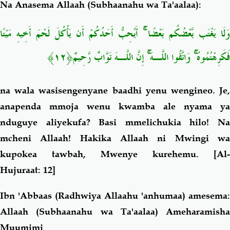
Na Anasema Allaah (Subhaanahu wa Ta'aalaa):
وَلَا يَغْتَب بَّعْضُكُم بَعْضًا
أَيُحِبُّ أَحَدُكُمْ أَن يَأْكُلَ لَحْمَ أَخِيهِ مَيْتًا
فَكَرِهْتُمُوهُ
وَاتَّقُوا اللَّـهَ
إِنَّ اللَّـهَ تَوَّابٌ رَّحِيمٌ﴿١٢﴾
na wala wasisengenyane baadhi yenu wengineo. Je,
anapenda mmoja wenu kwamba ale nyama ya
nduguye aliyekufa? Basi mmelichukia hilo! Na
mcheni Allaah! Hakika Allaah ni Mwingi wa
kupokea tawbah, Mwenye kurehemu.
[Al-
Hujuraat: 12]
Ibn 'Abbaas (Radhwiya Allaahu 'anhumaa) amesema:
Allaah (Subhaanahu wa Ta'aalaa) Ameharamisha
Muumimi