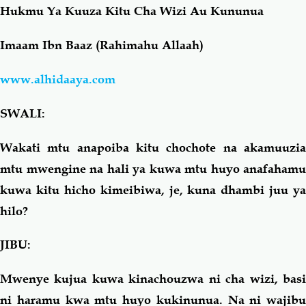
Hukmu Ya Kuuza Kitu Cha Wizi Au Kununua
Salaf Wa Ummah
Firaq-Makundi
Imaam Ibn Baaz (Rahimahu Allaah)
Fiqh-Ibaadah
Duaa-Adhkaar
www.alhidaaya.com
SWALI:
Fataawa Za Ulamaa
Kauli Za Salaf
Wakati mtu anapoiba kitu chochote na akamuuzia
Akhlaaq-Aadaab
Raqaaiq
mtu mwengine na hali ya kuwa mtu huyo anafahamu
kuwa kitu hicho kimeibiwa, je, kuna dhambi juu ya
Familia-Jamii
Maswali-Majibu
hilo?
Chemsha Bongo
Vitabu
JIBU:
Mwenye kujua kuwa kinachouzwa ni cha wizi, basi
Mapishi
ni haramu kwa mtu huyo kukinunua. Na ni wajibu