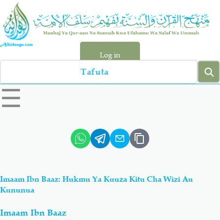
Skip
to
main
content
Log in
Search
left
☰
sidebar
menu
Qur-aan
Hadiyth
Sunnah
Tawhiyd
Imaam Ibn Baaz: Hukmu Ya Kuuza Kitu Cha Wizi Au
Aqiydah
Manhaj
Kununua
Imaam Ibn Baaz
Shirki & Kufru
Bid-'ah (Uzushi)