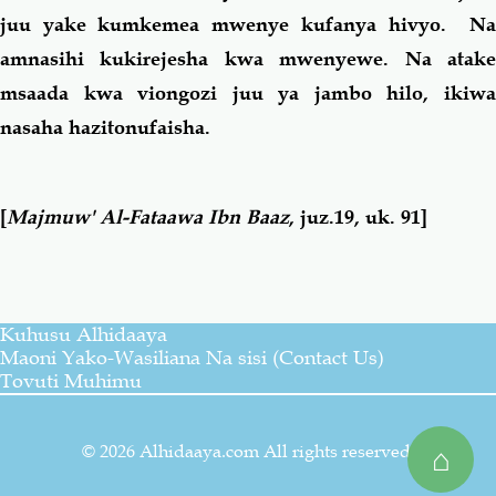
juu yake kumkemea mwenye kufanya hivyo. Na
amnasihi kukirejesha kwa mwenyewe. Na atake
msaada kwa viongozi juu ya jambo hilo, ikiwa
nasaha hazitonufaisha.
[
Majmuw' Al-Fataawa Ibn Baaz
, juz.19, uk. 91]
Kuhusu Alhidaaya
Maoni Yako-Wasiliana Na sisi (Contact Us)
Tovuti Muhimu
© 2026 Alhidaaya.com All rights reserved.
⌂