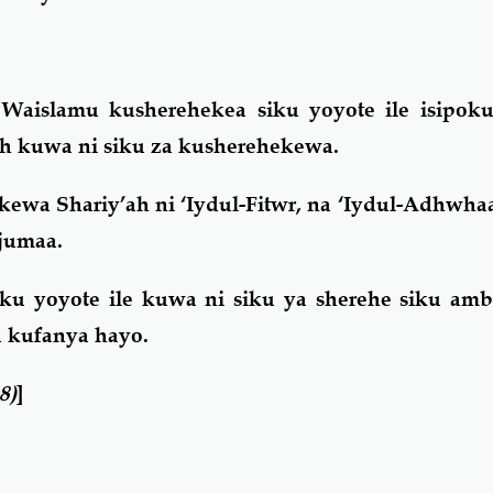
Waislamu kusherehekea siku yoyote ile isipo
ah kuwa ni siku za kusherehekewa.
wa Shariy’ah ni ‘Iydul-Fitwr, na ‘Iydul-Adhwha
Ijumaa.
iku yoyote ile kuwa ni siku ya sherehe siku am
ya kufanya hayo.
8)
]