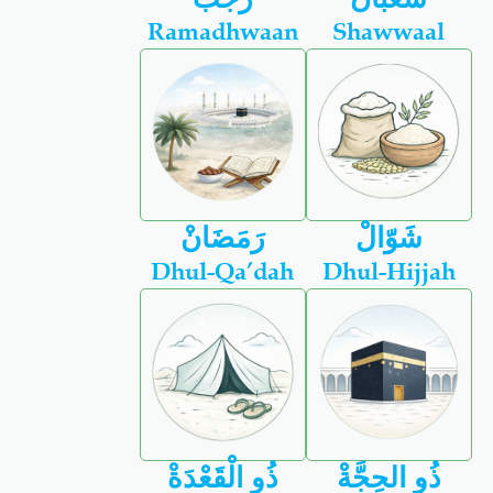
Ramadhwaan
Shawwaal
شَوّالْ
رَمَضَانْ
Dhul-Qa’dah
Dhul-Hijjah
ذُو الحِجَّةْ
ذُو الْقَعْدَةْ