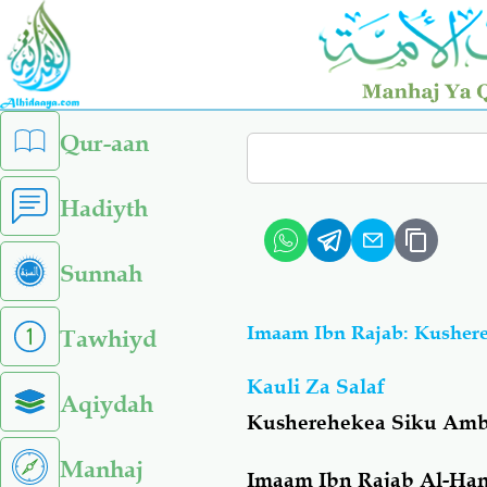
Skip
to
main
content
left
Qur-aan
Search
sidebar
menu
Hadiyth
Sunnah
Imaam Ibn Rajab: Kushere
Tawhiyd
Kauli Za Salaf
Aqiydah
Kusherehekea Siku Amba
Manhaj
Imaam Ibn Rajab Al-Han