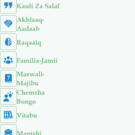
Kauli Za Salaf
Akhlaaq-
Aadaab
Raqaaiq
Familia-Jamii
Maswali-
Majibu
Chemsha
Bongo
Vitabu
Mapishi