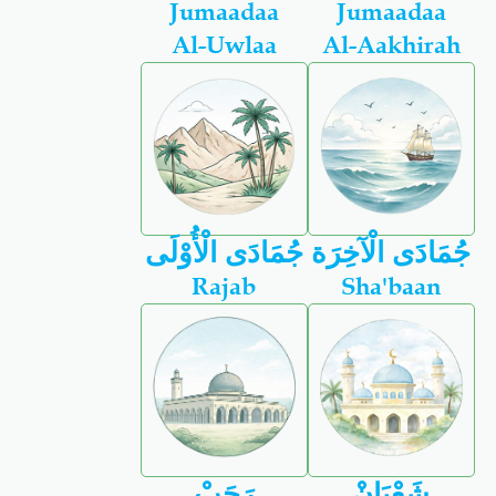
Jumaadaa
Jumaadaa
Al-Uwlaa
Al-Aakhirah
جُمَادَى الْآخِرَة
جُمَادَى الْأُوْلَى
Rajab
Sha'baan
شَعْبَانْ
رَجَبْ