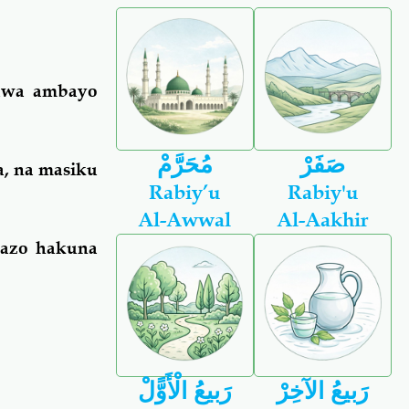
kuwa ambayo
صَفَرْ
مُحَرَّمْ
a, na masiku
Rabiy’u
Rabiy'u
Al-Awwal
Al-Aakhir
bazo hakuna
رَبيعُ الآخِرْ
رَبيعُ الْأَوًّلْ