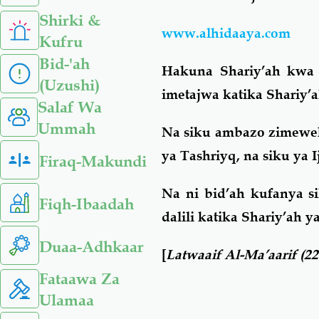
Shirki &
www.alhidaaya.com
Kufru
Bid-'ah
Hakuna Shariy’ah kwa 
(Uzushi)
imetajwa katika Shariy’
Salaf Wa
Ummah
Na siku ambazo zimeweke
ya Tashriyq, na siku ya 
Firaq-Makundi
Na ni bid’ah kufanya s
Fiqh-Ibaadah
dalili katika Shariy’ah 
Duaa-Adhkaar
[
Latwaaif Al-Ma’aarif (22
Fataawa Za
Ulamaa