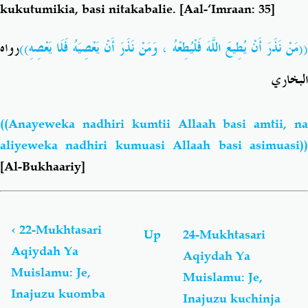
kukutumikia, basi nitakabalie.
[Aal-‘Imraan: 35]
((مَنْ نَذَرَ أَنْ يُطِيعَ اللَّهَ فَلْيُطِعْهُ ، وَمَنْ نَذَرَ أَنْ يَعْصِيَهُ فَلَا يَعْصِهِ))
رواه
البخاري
((Anayeweka nadhiri kumtii Allaah basi amtii, na
aliyeweka nadhiri kumuasi Allaah basi asimuasi))
[Al-Bukhaariy]
Book
traversal
links
‹
22-Mukhtasari
Up
24-Mukhtasari
for
Aqiydah Ya
Aqiydah Ya
Mukhtasari
Muislamu: Je,
Wa
Muislamu: Je,
'Aqiydah
Inajuzu kuomba
Inajuzu kuchinja
Ya