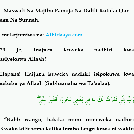
Maswali Na Majibu Pamoja Na Dalili Kutoka Qur-
Salaf Wa Ummah
Firaq-Makundi
aan Na Sunnah.
Fiqh-Ibaadah
Duaa-Adhkaar
Imetarjumiwa na:
Alhidaaya.com
23 Je, Inajuzu kuweka nadhiri kwa
Fataawa Za Ulamaa
Kauli Za Salaf
asiyekuwa Allaah?
Akhlaaq-Aadaab
Raqaaiq
Hapana! Haijuzu kuweka nadhiri isipokuwa kwa
sababu ya Allaah (Subhaanahu wa Ta'aalaa).
Familia-Jamii
Maswali-Majibu
رَبِّ إِنِّي نَذَرْتُ لَكَ مَا فِي بَطْنِي مُحَرَّرًا فَتَقَبَّلْ مِنِّي ۖ
Chemsha Bongo
Vitabu
“Rabb wangu, hakika mimi nimeweka nadhiri
Mapishi
Kwako kilichomo katika tumbo langu kuwa ni wakfu