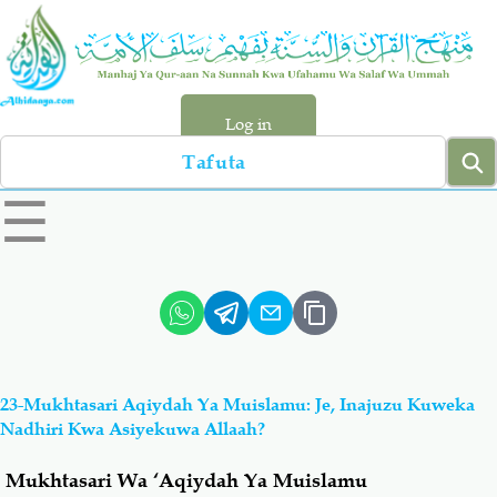
Skip
to
main
content
Log in
Search
left
☰
sidebar
menu
Qur-aan
Hadiyth
Sunnah
Tawhiyd
23-Mukhtasari Aqiydah Ya Muislamu: Je, Inajuzu Kuweka
Aqiydah
Manhaj
Nadhiri Kwa Asiyekuwa Allaah?
Mukhtasari Wa ‘Aqiydah Ya Muislamu
Shirki & Kufru
Bid-'ah (Uzushi)