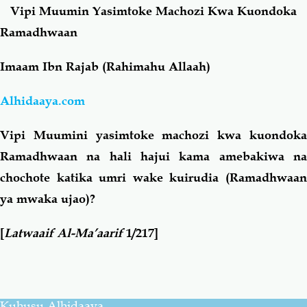
Vipi Muumin Yasimtoke Machozi Kwa Kuondoka
Ramadhwaan
Salaf Wa Ummah
Firaq-Makundi
Imaam Ibn Rajab (Rahimahu Allaah)
Fiqh-Ibaadah
Duaa-Adhkaar
Alhidaaya.com
Fataawa Za Ulamaa
Kauli Za Salaf
Vipi Muumini yasimtoke machozi kwa kuondoka
Ramadhwaan na hali hajui kama amebakiwa na
Akhlaaq-Aadaab
Raqaaiq
chochote katika umri wake kuirudia (Ramadhwaan
ya mwaka ujao)?
Familia-Jamii
Maswali-Majibu
[
Latwaaif Al-Ma’aarif
1/217]
Chemsha Bongo
Vitabu
Mapishi
Kuhusu Alhidaaya