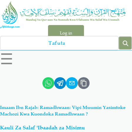
Skip
to
main
content
Log in
Search
left
☰
sidebar
menu
Qur-aan
Hadiyth
Sunnah
Tawhiyd
Imaam Ibn Rajab: Ramadhwaan: Vipi Muumin Yasimtoke
Aqiydah
Manhaj
Machozi Kwa Kuondoka Ramadhwaan ?
Kauli Za Salaf 'Ibaadah za Misimu
Shirki & Kufru
Bid-'ah (Uzushi)