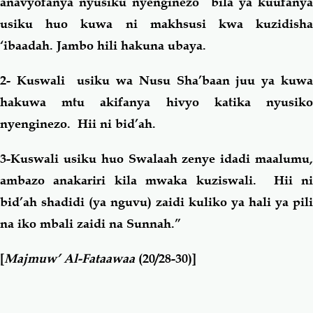
anavyofanya nyusiku nyenginezo bila ya kuufanya
usiku huo kuwa ni makhsusi kwa kuzidisha
‘ibaadah. Jambo hili hakuna ubaya.
2- Kuswali usiku wa Nusu Sha’baan juu ya kuwa
hakuwa mtu akifanya hivyo katika nyusiko
nyenginezo. Hii ni bid’ah.
3-Kuswali usiku huo Swalaah zenye idadi maalumu,
ambazo anakariri kila mwaka kuziswali. Hii ni
bid’ah shadidi (ya nguvu) zaidi kuliko ya hali ya pili
na iko mbali zaidi na Sunnah.”
[
Majmuw’ Al-Fataawaa
(20/28-30)]