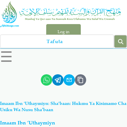
Skip
to
main
content
Log in
Search
left
☰
sidebar
menu
Qur-aan
Hadiyth
Sunnah
Tawhiyd
Imaam Ibn 'Uthaymiyn: Sha'baan: Hukmu Ya Kisimamo Cha
Aqiydah
Manhaj
Usiku Wa Nusu Sha’baan
Imaam Ibn ‘Uthaymiyn
Shirki & Kufru
Bid-'ah (Uzushi)