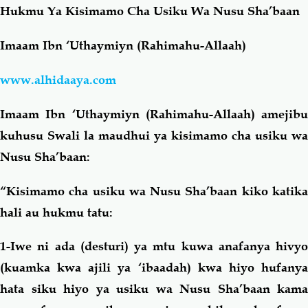
Hukmu Ya Kisimamo Cha Usiku Wa Nusu Sha’baan
Salaf Wa Ummah
Firaq-Makundi
Imaam Ibn ‘Uthaymiyn (Rahimahu-Allaah)
Fiqh-Ibaadah
Duaa-Adhkaar
www.alhidaaya.com
Imaam Ibn ‘Uthaymiyn (Rahimahu-Allaah) amejibu
Fataawa Za Ulamaa
Kauli Za Salaf
kuhusu Swali la maudhui ya kisimamo cha usiku wa
Nusu Sha’baan:
Akhlaaq-Aadaab
Raqaaiq
“Kisimamo cha usiku wa Nusu Sha’baan kiko katika
Familia-Jamii
Maswali-Majibu
hali au hukmu tatu:
Chemsha Bongo
Vitabu
1-Iwe ni ada (desturi) ya mtu kuwa anafanya hivyo
(kuamka kwa ajili ya ‘ibaadah) kwa hiyo hufanya
Mapishi
hata siku hiyo ya usiku wa Nusu Sha’baan kama