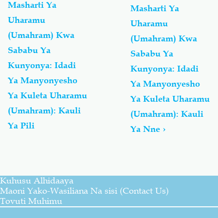
Fiqh
Masharti Ya
Masharti Ya
As-
Uharamu
Uharamu
Sunnah:
كتاب
(Umahram) Kwa
(Umahram) Kwa
الزواج
Sababu Ya
Sababu Ya
Kitabu
Kunyonya: Idadi
Cha
Kunyonya: Idadi
Ndoa
Ya Manyonyesho
Ya Manyonyesho
Ya Kuleta Uharamu
Ya Kuleta Uharamu
(Umahram): Kauli
(Umahram): Kauli
Ya Pili
Ya Nne
›
Kuhusu Alhidaaya
Maoni Yako-Wasiliana Na sisi (Contact Us)
Tovuti Muhimu