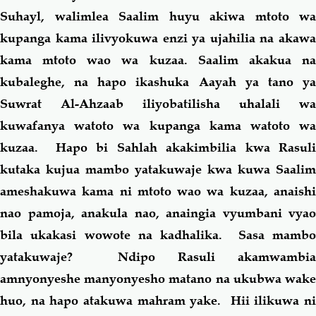
Suhayl, walimlea Saalim huyu akiwa mtoto wa
kupanga kama ilivyokuwa enzi ya ujahilia na akawa
kama mtoto wao wa kuzaa. Saalim akakua na
kubaleghe, na hapo ikashuka Aayah ya tano ya
Suwrat Al-Ahzaab iliyobatilisha uhalali wa
kuwafanya watoto wa kupanga kama watoto wa
kuzaa. Hapo bi Sahlah akakimbilia kwa Rasuli
kutaka kujua mambo yatakuwaje kwa kuwa Saalim
ameshakuwa kama ni mtoto wao wa kuzaa, anaishi
nao pamoja, anakula nao, anaingia vyumbani vyao
bila ukakasi wowote na kadhalika. Sasa mambo
yatakuwaje? Ndipo Rasuli akamwambia
amnyonyeshe manyonyesho matano na ukubwa wake
huo, na hapo atakuwa mahram yake. Hii ilikuwa ni