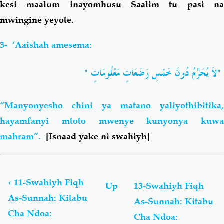
kesi maalum inayomhusu Saalim tu pasi na
mwingine yeyote.
3- ‘Aaishah amesema:
"لاَ يُحَرِّمُ دُونَ خَمْسِ رَضَعَاتٍ مَعْلُومَاتٍ "
“Manyonyesho chini ya matano yaliyothibitika,
hayamfanyi mtoto mwenye kunyonya kuwa
mahram”.
[Isnaad yake ni swahiyh]
Book
traversal
links
‹
11-Swahiyh Fiqh
Up
13-Swahiyh Fiqh
for
As-Sunnah: Kitabu
As-Sunnah: Kitabu
10A-
Cha Ndoa:
Swahiyh
Cha Ndoa: