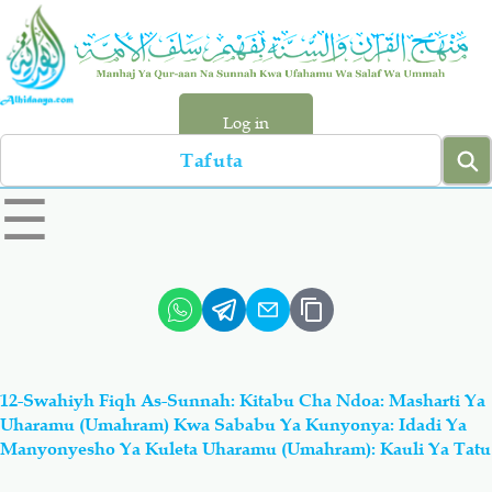
Skip
to
main
content
Log in
Search
left
☰
sidebar
menu
Qur-aan
Hadiyth
Sunnah
Tawhiyd
12-Swahiyh Fiqh As-Sunnah: Kitabu Cha Ndoa: Masharti Ya
Aqiydah
Manhaj
Uharamu (Umahram) Kwa Sababu Ya Kunyonya: Idadi Ya
Manyonyesho Ya Kuleta Uharamu (Umahram): Kauli Ya Tatu
Shirki & Kufru
Bid-'ah (Uzushi)