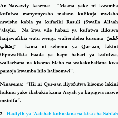
An-Nawawiy kasema: “Maana yake ni kwamba
kufutwa manyonyesho matano kulikuja mwisho
mwisho kabla ya kufariki Rasuli (Swalla Allaah
‘alayhi. Na kwa vile habari ya kufutwa ilikuwa
haijawafikia watu wengi, waliendelea kusoma
"خَمْسُ
رَضَعَاتٍ"
kama ni sehemu ya Qur-aan, lakini
ilipowafikia baada ya hapo habari ya kufutwa,
waliachana na kisomo hicho na wakakubaliana kwa
pamoja kwamba hilo halisomwi”.
Ninasema: “Hii ni Qur-aan iliyofutwa kisomo lakini
hukmu yake ikabakia kama Aayah ya kupigwa mawe
mzinifu”.
2-
Hadiyth ya ‘Aaishah kuhusiana na kisa cha Sahla