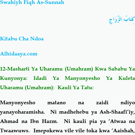
Swahiyh Fiqh As-Sunnah
Salaf Wa Ummah
Firaq-Makundi
كِتَابُ الزَّوَاجِ
Fiqh-Ibaadah
Duaa-Adhkaar
Kitabu Cha Ndoa
Fataawa Za Ulamaa
Kauli Za Salaf
Alhidaaya.com
12-Masharti Ya Uharamu (Umahram) Kwa Sababu Ya
Akhlaaq-Aadaab
Raqaaiq
Kunyonya: Idadi Ya Manyonyesho Ya Kuleta
Uharamu (Umahram): Kauli Ya Tatu:
Familia-Jamii
Maswali-Majibu
Manyonyesho matano na zaidi ndiyo
Chemsha Bongo
Vitabu
yanayoharamisha. Ni madhehebu ya Ash-Shaafi’iy,
Ahmad na Ibn Hazm. Ni kauli pia ya ‘Atwaa na
Mapishi
Twaawuws. Imepokewa vile vile toka kwa ‘Aaishah,