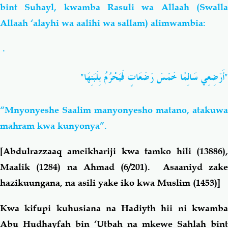
bint Suhayl, kwamba Rasuli wa Allaah (Swalla
Allaah ‘alayhi wa aalihi wa sallam) alimwambia:
.
"أَرْضِعِي سَالِمًا خَمْسَ رَضَعَاتٍ فَيَحْرُمُ بِلَبَنِهَا"
“Mnyonyeshe Saalim manyonyesho matano, atakuwa
mahram
kwa kunyonya”.
[Abdulrazzaaq ameikhariji kwa tamko hili (13886),
Maalik (1284) na Ahmad (6/201). Asaaniyd zake
hazikuungana, na asili yake iko kwa Muslim (1453)]
Kwa kifupi kuhusiana na Hadiyth hii ni kwamba
Abu Hudhayfah bin ‘Utbah na mkewe Sahlah bint