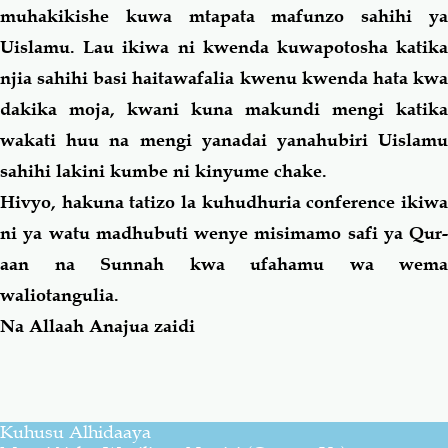
muhakikishe kuwa mtapata mafunzo sahihi ya
Uislamu. Lau ikiwa ni kwenda kuwapotosha katika
njia sahihi basi haitawafalia kwenu kwenda hata kwa
dakika moja, kwani kuna makundi mengi katika
wakati huu na mengi yanadai yanahubiri Uislamu
sahihi lakini kumbe ni kinyume chake.
Hivyo, hakuna tatizo la kuhudhuria conference ikiwa
ni ya watu madhubuti wenye misimamo
safi
ya Qur-
aan na Sunnah kwa ufahamu wa wema
waliotangulia.
Na Allaah Anajua zaidi
Kuhusu Alhidaaya