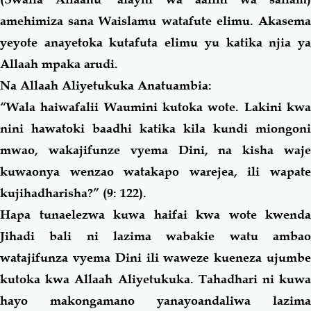
amehimiza
sana
Waislamu watafute elimu. Akasem
yeyote anayetoka kutafuta elimu yu katika njia ya
Allaah mpaka arudi.
Na Allaah Aliyetukuka Anatuambia:
“
Wala haiwafalii Waumini kutoka wote. Lakini kwa
nini hawatoki baadhi katika kila kundi miongoni
mwao, wakajifunze vyema Dini, na kisha waje
kuwaonya wenzao watakapo warejea, ili wapate
kujihadharisha?
” (9: 122).
Hapa tunaelezwa kuwa haifai kwa wote kwenda
Jihadi bali ni lazima wabakie watu ambao
watajifunza vyema Dini ili waweze kueneza ujumbe
kutoka kwa Allaah Aliyetukuka. Tahadhari ni kuwa
hayo makongamano yanayoandaliwa lazima