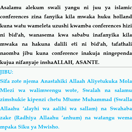
Asalamu alekum swali yangu ni juu ya islamic
Salaf Wa Ummah
Firaq-Makundi
conferences zina fanyika kila mwaka huku holland
kuna watu wameleta uzushi kwamba conferences hizi
Fiqh-Ibaadah
Duaa-Adhkaar
ni bid'ah, wanasema kwa sababu inafanyika kila
mwaka na hakuna dalili eti ni bid'ah, tafathali
Fataawa Za Ulamaa
Kauli Za Salaf
naomba jibu kuna conference inakuja ningependa
kujua nifanyaje inshaALLAH,
ASANTE
.
Akhlaaq-Aadaab
Raqaaiq
JIBU:
Sifa zote njema Anastahiki Allaah Aliyetukuka Mola
Familia-Jamii
Maswali-Majibu
Mlezi wa walimwengu wote, Swalah na salamu
zimshukie kipenzi chetu Mtume Muhammad (Swalla
Chemsha Bongo
Vitabu
Allaahu ‘alayhi wa
aalihi
wa
sallam) na Swahab
zake (Radhiya Allaahu ‘anhum) na watangu wema
Mapishi
mpaka Siku ya Mwisho.