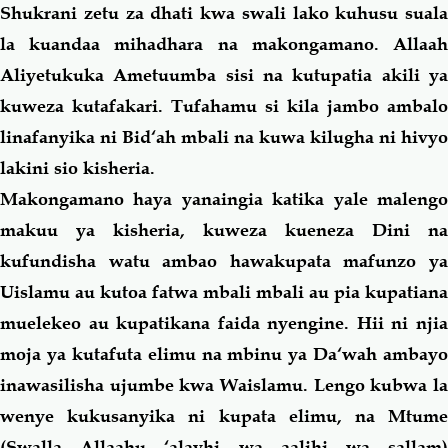
Shukrani zetu za dhati kwa swali lako kuhusu suala
la kuandaa mihadhara na makongamano. Allaah
Aliyetukuka Ametuumba sisi na kutupatia akili ya
kuweza kutafakari. Tufahamu si kila jambo ambalo
linafanyika ni Bid‘ah mbali na kuwa kilugha ni hivyo
lakini sio kisheria.
Makongamano haya yanaingia katika yale malengo
makuu ya kisheria, kuweza kueneza Dini na
kufundisha watu ambao hawakupata mafunzo ya
Uislamu au kutoa fatwa mbali mbali au pia kupatiana
muelekeo au kupatikana faida nyengine. Hii ni njia
moja ya kutafuta elimu na mbinu ya Da‘wah ambayo
inawasilisha ujumbe kwa Waislamu. Lengo kubwa la
wenye kukusanyika ni kupata elimu, na Mtume
(Swalla Allaahu ‘alayhi wa
aalihi wa
sallam)