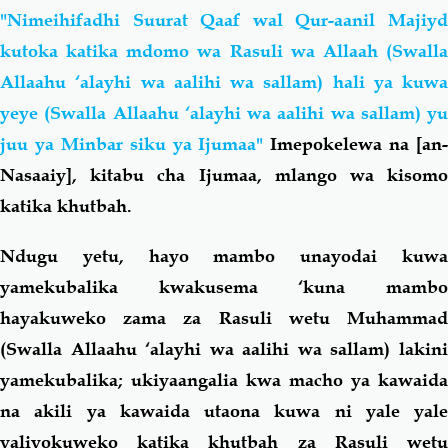
"Nimeihifadhi Suurat Qaaf wal Qur-aanil Majiyd
kutoka katika mdomo wa Rasuli wa Allaah (Swalla
Allaahu ‘alayhi wa aalihi wa sallam) hali ya kuwa
yeye (Swalla Allaahu ‘alayhi wa aalihi wa sallam) yu
juu ya Minbar siku ya Ijumaa"
Imepokelewa na [an-
Nasaaiy], kitabu cha Ijumaa, mlango wa kisomo
katika khutbah.
Ndugu yetu, hayo mambo unayodai kuwa
yamekubalika kwakusema ‘kuna mambo
hayakuweko zama za Rasuli wetu Muhammad
(Swalla Allaahu ‘alayhi wa aalihi wa sallam) lakini
yamekubalika;
ukiyaangalia kwa macho ya kawaida
na akili ya kawaida utaona kuwa ni yale yale
yaliyokuweko katika khutbah za Rasuli wetu