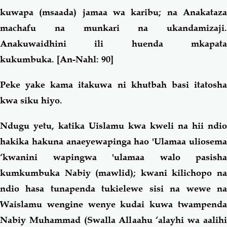
kuwapa (msaada) jamaa wa karibu; na Anakataza
machafu na munkari na ukandamizaji.
Anakuwaidhini ili huenda mkapata
kukumbuka.
[
An-Nahl: 90]
Peke yake kama itakuwa ni khutbah basi itatosha
kwa siku hiyo.
Ndugu yetu, katika Uislamu kwa kweli na hii ndio
hakika hakuna anaeyewapinga hao 'Ulamaa uliosema
‘kwanini wapingwa 'ulamaa walo pasisha
kumkumbuka Nabiy (mawlid); kwani kilichopo na
ndio hasa tunapenda tukielewe sisi na wewe na
Waislamu wengine wenye kudai kuwa twampenda
Nabiy Muhammad (Swalla Allaahu ‘alayhi wa aalihi