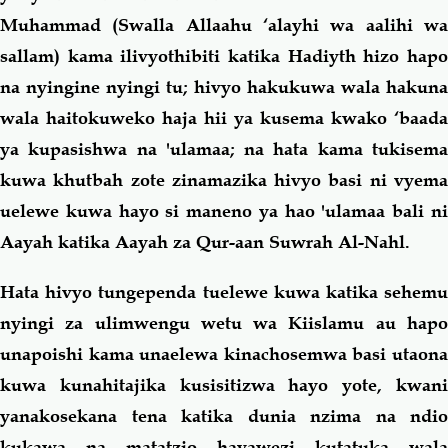
Muhammad (Swalla Allaahu ‘alayhi wa aalihi wa
sallam) kama ilivyothibiti katika Hadiyth hizo hapo
na nyingine nyingi tu; hivyo hakukuwa wala hakuna
wala haitokuweko haja hii ya kusema kwako ‘baada
ya kupasishwa na
'
ulamaa; na hata kama tukisem
kuwa khutbah zote zinamazika hivyo basi ni vyema
uelewe kuwa hayo si maneno ya hao 'ulamaa bali ni
Aayah katika Aayah za Qur-aan Suwrah Al-Nahl.
Hata hivyo tungependa tuelewe kuwa katika sehemu
nyingi za ulimwengu wetu wa Kiislamu au hapo
unapoishi kama unaelewa kinachosemwa basi utaona
kuwa kunahitajika kusisitizwa hayo yote, kwani
yanakosekana tena katika dunia nzima na ndio
kukawa na matatzio hayawezi kutatuka wala