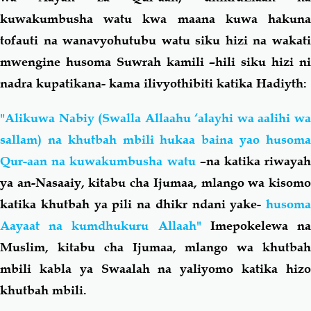
kuwakumbusha watu kwa maana kuwa hakuna
tofauti na wanavyohutubu watu siku hizi na wakati
mwengine husoma Suwrah kamili –hili siku hizi ni
nadra kupatikana- kama ilivyothibiti katika Hadiyth:
"Alikuwa Nabiy (Swalla Allaahu ‘alayhi wa aalihi wa
sallam) na khutbah mbili hukaa baina yao husoma
Qur-aan na kuwakumbusha watu
–na katika riwaya
ya an-Nasaaiy, kitabu cha Ijumaa, mlango wa kisomo
katika khutbah ya pili na dhikr ndani yake-
husoma
Aayaat na kumdhukuru Allaah"
Imepokelewa n
Muslim, kitabu cha Ijumaa, mlango wa khutbah
mbili kabla ya Swaalah na yaliyomo katika hizo
khutbah mbili.