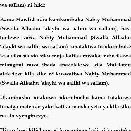
wa sallam) ni hiki:
Kama Mawlid ndio kumkumbuka Nabiy Muhammad
(Swalla Allaahu ‘alayhi wa aalihi wa sallam), basi
tuelewe kuwa Nabiy Muhammad (Swalla Allaahu
‘alayhi wa aalihi wa sallam) tunatakiwa tumkumbuke
kila siku na sio siku moja katika mwaka; ndio ikawa
miongoni mwa ibada anazotakiwa kila Muislamu
atekeleze kila siku ni kuswaliwa Nabiy Muhammad
(Swalla Allaahu ‘alayhi wa aalihi wa sallam).
Ukumbusho unakuwa ukumbusho kama tutakuwa
tunaiga matendo yake katika maisha yetu ya kila siku
na sio vyenginevyo.
Hivyo basi kilichopo si kuwapinga bali ni kuwataka