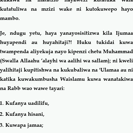
kutatuliwa na mzizi wake ni kutokuwepo hayo
mambo.
Je, ndugu yetu, haya yanayosisitizwa kila Ijumaa
huyapendi au huyahitaji?! Huku tukidai kuwa
twampenda aliyekuja nayo kipenzi chetu Muhammad
(Swalla Allaahu ‘alayhi wa aalihi wa sallam); ni kweli
yalihitaji kupitishwa na kukubaliwa na 'Ulamaa au ni
katika kuwakumbusha Waislamu kuwa wanatakiwa
na Rabb wao wawe tayari:
Kufanya uadilifu,
Kufanya hisani,
Kuwapa jamaa;