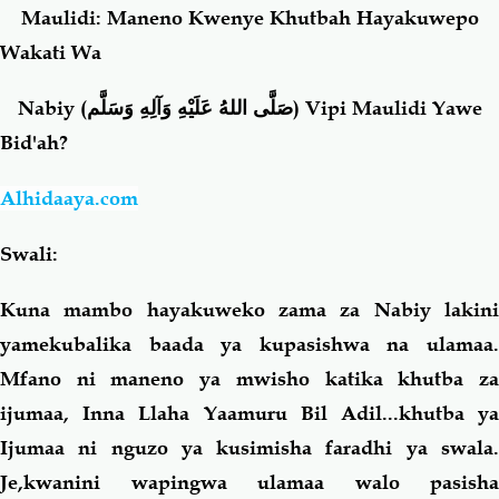
Maulidi
: Maneno Kwenye Khutbah Hayakuwepo
Wakati Wa
Salaf Wa Ummah
Firaq-Makundi
Nabiy (
صَلَّى اللهُ عَلَيْهِ وَآلِهِ وَسَلَّم
) Vipi
Maulidi
Yawe
Fiqh-Ibaadah
Duaa-Adhkaar
Bid'ah?
Fataawa Za Ulamaa
Kauli Za Salaf
Alhidaaya.com
Swali:
Akhlaaq-Aadaab
Raqaaiq
Kuna mambo hayakuweko zama za Nabiy lakini
Familia-Jamii
Maswali-Majibu
yamekubalika baada ya kupasishwa na ulamaa.
Mfano ni maneno ya mwisho katika khutba za
Chemsha Bongo
Vitabu
ijumaa, Inna Llaha Yaamuru Bil Adil...khutba ya
Ijumaa ni nguzo ya kusimisha faradhi ya swala.
Mapishi
Je,kwanini wapingwa ulamaa walo pasisha