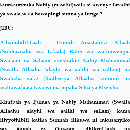
kumkumbuka Nabiy (mawlid)wala si kwenye faradhi
ya swala,wala hawapingi sunna ya funga ?
JIBU:
AlhamduliLLaah - Himidi Anastahiki Allaah
(Subhaanahu wa Ta’aala) Rabb wa walimwengu,
Swalaah na Salaam zimshukie Nabiy Muhammad
(Swalla Allaahu 'alayhi wa aalihi wa sallam) na
Swahaba zake (Radhwiya Allaahu 'anhum) na
waliowafuata kwa wema mpaka Siku ya Mwisho
Khutbah ya Ijumaa ya Nabiy Muhammad (Swalla
Allaahu ‘alayhi wa aalihi wa sallam) kama
ilivyothibiti katika Sunnah ilikuwa ni mkusanyiko
wa Aayah za Qur-aan, dhikruLlaah na