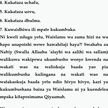
Kukataza uchafu,
Kukataza uovu,
Kukataza dhulma.
Kuwaidhiwa ili mpate kukumbuka.
Ni kweli ndugu yetu, Waislamu wa zama hizi na wa
hapo unapoishi wewe hawahitaji haya?! Swahaba za
Nabiy (Swalla Allaahu ‘alayhi wa aalihi wa sallam)
walikuwa wakipewa ukumbusho wenye kwenda na
wakati wao na waliokuja baada yao pia
walikumbusha kulingana na wakati wao na
watakaokuja baada yetu ndio hivyo hivyo, kazi ya
kukumbushana baina ya Waislamu ni ya kuendelea
mpaka kitaposimama Qiyaamah.