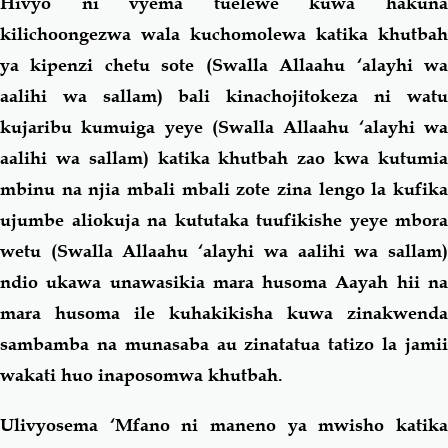
Hivyo ni vyema tuelewe kuwa hakuna
kilichoongezwa wala kuchomolewa katika khutbah
ya kipenzi chetu sote (Swalla Allaahu ‘alayhi wa
aalihi wa sallam) bali kinachojitokeza ni watu
kujaribu kumuiga yeye (Swalla Allaahu ‘alayhi wa
aalihi wa sallam) katika khutbah zao kwa kutumia
mbinu na njia mbali mbali zote zina lengo la kufika
ujumbe aliokuja na kututaka tuufikishe yeye mbora
wetu (Swalla Allaahu ‘alayhi wa aalihi wa sallam)
ndio ukawa unawasikia mara husoma Aayah hii na
mara husoma ile kuhakikisha kuwa zinakwenda
sambamba na munasaba au zinatatua tatizo la jamii
wakati huo inaposomwa khutbah.
Ulivyosema
‘Mfano ni maneno ya mwisho katik