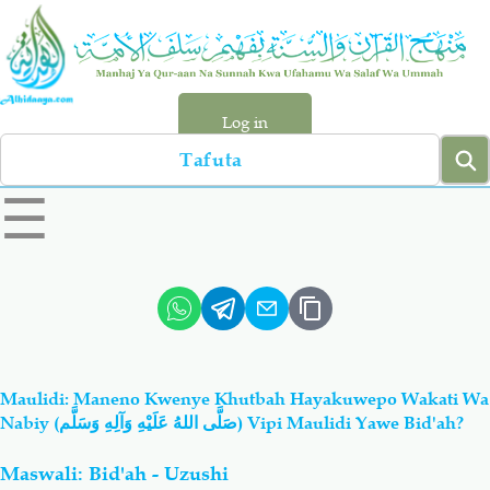
Skip
to
main
content
Log in
Search
left
☰
sidebar
menu
Qur-aan
Hadiyth
Sunnah
Tawhiyd
Maulidi: Maneno Kwenye Khutbah Hayakuwepo Wakati Wa
Aqiydah
Manhaj
Nabiy (صَلَّى اللهُ عَلَيْهِ وَآلِهِ وَسَلَّم) Vipi Maulidi Yawe Bid'ah?
Maswali: Bid'ah - Uzushi
Shirki & Kufru
Bid-'ah (Uzushi)