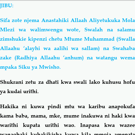
JIBU:
Sifa zote njema Anastahiki Allaah Aliyetukuka Mola
Mlezi wa walimwengu wote, Swalah na salamu
zimshukie kipenzi chetu Mtume Muhammad (Swalla
Allaahu ‘alayhi wa
aalihi
wa
sallam) na Swahab
zake (Radhiya Allaahu ‘anhum) na watangu wema
mpaka Siku ya Mwisho.
Shukrani zetu za dhati kwa swali lako kuhusu hofu
ya kudai urithi.
Hakika ni kuwa pindi mtu wa karibu anapokufa
kama baba, mama, mke, mume inakuwa ni haki kwa
warithi kupata urithi wao. Inapasa kwa wazee
wanaobaki kuhakikisha kuwa kila mmoja amepata