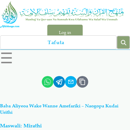
Skip
to
main
content
Log in
Search
left
☰
sidebar
menu
Qur-aan
Hadiyth
Sunnah
Tawhiyd
Baba Aliyeoa Wake Wanne Amefariki – Naogopa Kudai
Aqiydah
Manhaj
Urithi
Maswali: Mirathi
Shirki & Kufru
Bid-'ah (Uzushi)