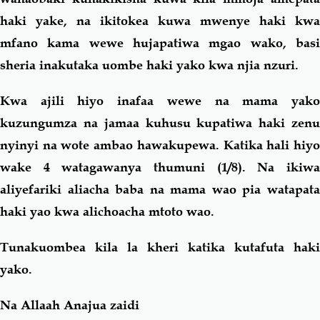
haki yake, na ikitokea kuwa mwenye haki kwa
mfano kama wewe hujapatiwa mgao wako, basi
sheria inakutaka uombe haki yako kwa njia nzuri.
Kwa ajili hiyo inafaa wewe na mama yako
kuzungumza na jamaa kuhusu kupatiwa haki zenu
nyinyi na wote ambao hawakupewa. Katika hali hiyo
wake 4 watagawanya thumuni (1/8). Na ikiwa
aliyefariki aliacha baba na mama wao pia watapata
haki yao kwa alichoacha mtoto wao.
Tunakuombea kila la kheri katika kutafuta haki
yako.
Na Allaah Anajua zaidi