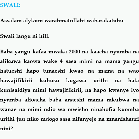
SWALI:
Salaf Wa Ummah
Firaq-Makundi
Assalam alykum warahmatullahi wabarakatuhu.
Fiqh-Ibaadah
Duaa-Adhkaar
Swali langu ni hili.
Baba yangu kafaa mwaka 2000 na kaacha nyumba na
Fataawa Za Ulamaa
Kauli Za Salaf
alikuwa kaowa wake 4 sasa mimi na mama yangu
hatueshi hapo tunaeshi kwao na mama na wao
Akhlaaq-Aadaab
Raqaaiq
hawajifikirii kuhusu kugawa urithi na hata
kunisaidiya mimi hawajifikirii, na hapo kwenye iyo
Familia-Jamii
Maswali-Majibu
nyumba alioacha baba anaeshi mama mkubwa na
Chemsha Bongo
Vitabu
wanae na mimi ndio wa mwisho ninahofia kuomba
urithi juu niko mdogo sasa nifanyeje na mnanishauri
Mapishi
nini?