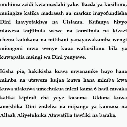
muhimu zaidi kwa maslahi yake. Baada ya kusilimu,
muingize katika madrasah au markaz inayofundisha
Dini inavyotakiwa na Uislamu. Kufanya hivyo
utaweza kujilinda wewe na kumlinda na kizazi
chenu kutokana na mitihani yanayowakumba wengi
miongoni mwa wenye kuoa waliosilimu bila ya
kuwapatia msingi wa Dini yenyewe.
Kisha pia, hakikisha kuwa mwanamke huyo hana
mimba na utaweza kujua kuwa hana mimba kwa
kuwa utakuwa umechukua miezi kama 6 hadi mwaka
katika kipindi cha yeye kusoma. Ukiona kuwa
ameshika Dini endelea na mipango ya kumuoa na
Allaah Aliyetukuka Atawatilia tawfiki na baraka.