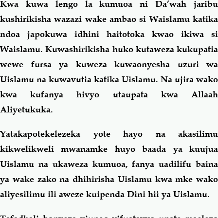
Kwa kuwa lengo la kumuoa ni Da’wah jaribu
kushirikisha wazazi wake ambao si Waislamu katika
ndoa japokuwa idhini haitotoka kwao ikiwa si
Waislamu. Kuwashirikisha huko kutaweza kukupatia
wewe fursa ya kuweza kuwaonyesha uzuri wa
Uislamu na kuwavutia katika Uislamu. Na ujira wako
kwa kufanya hivyo utaupata kwa Allaah
Aliyetukuka.
Yatakapotekelezeka yote hayo na akasilimu
kikwelikweli mwanamke huyo baada ya kuujua
Uislamu na ukaweza kumuoa, fanya uadilifu baina
ya wake zako na dhihirisha Uislamu kwa mke wako
aliyesilimu ili aweze kuipenda Dini hii ya Uislamu.