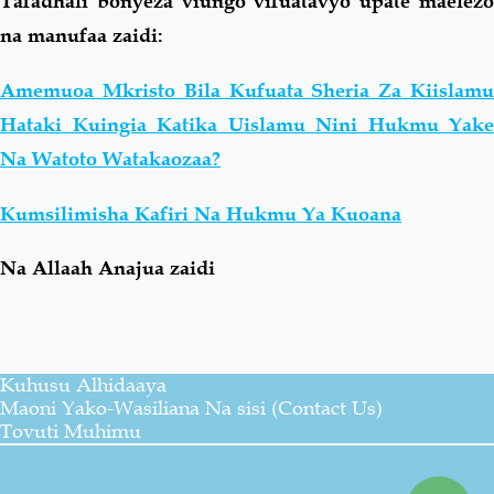
Tafadhali bonyeza viungo vifuatavyo upate maelezo
na manufaa zaidi:
Amemuoa Mkristo Bila Kufuata Sheria Za Kiislamu
Hataki Kuingia Katika Uislamu Nini Hukmu Yake
Na Watoto Watakaozaa?
Kumsilimisha Kafiri Na Hukmu Ya Kuoana
Na Allaah Anajua zaidi
Kuhusu Alhidaaya
Maoni Yako-Wasiliana Na sisi (Contact Us)
Tovuti Muhimu