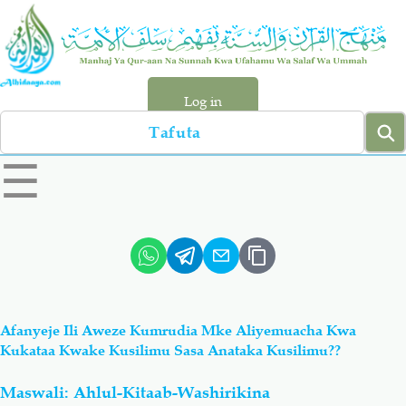
Skip
to
main
content
Log in
Search
left
☰
sidebar
menu
Qur-aan
Hadiyth
Sunnah
Tawhiyd
Afanyeje Ili Aweze Kumrudia Mke Aliyemuacha Kwa
Aqiydah
Manhaj
Kukataa Kwake Kusilimu Sasa Anataka Kusilimu??
Maswali: Ahlul-Kitaab-Washirikina
Shirki & Kufru
Bid-'ah (Uzushi)