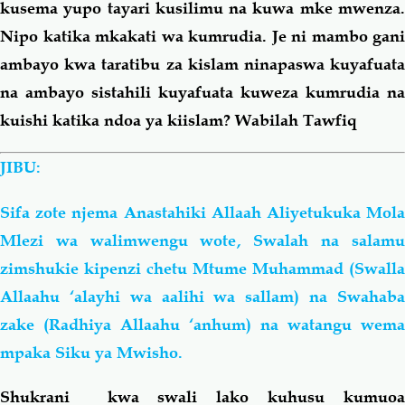
kusema yupo tayari kusilimu na kuwa mke mwenza.
Nipo katika mkakati wa kumrudia. Je ni mambo gani
ambayo kwa taratibu za kislam ninapaswa kuyafuata
na ambayo sistahili kuyafuata kuweza kumrudia na
kuishi katika ndoa ya kiislam? Wabilah Tawfiq
JIBU:
Sifa zote njema Anastahiki Allaah Aliyetukuka Mola
Mlezi wa walimwengu wote, Swalah na salamu
zimshukie kipenzi chetu Mtume Muhammad (Swalla
Allaahu ‘alayhi wa
aalihi
wa
sallam) na Swahab
zake (Radhiya Allaahu ‘anhum) na watangu wema
mpaka Siku ya Mwisho.
Shukrani kwa swali lako kuhusu kumuoa