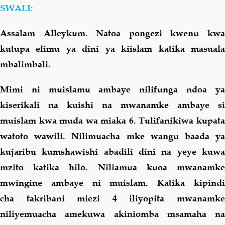
SWALI:
Salaf Wa Ummah
Firaq-Makundi
Assalam Alleykum. Natoa pongezi kwenu kwa
kutupa elimu ya dini ya kiislam katika masuala
Fiqh-Ibaadah
Duaa-Adhkaar
mbalimbali.
Fataawa Za Ulamaa
Kauli Za Salaf
Mimi ni muislamu ambaye nilifunga ndoa ya
kiserikali na kuishi na mwanamke ambaye si
Akhlaaq-Aadaab
Raqaaiq
muislam kwa muda wa miaka 6. Tulifanikiwa kupata
watoto wawili. Nilimuacha mke wangu baada ya
Familia-Jamii
Maswali-Majibu
kujaribu kumshawishi abadili dini na yeye kuwa
mzito katika hilo. Niliamua kuoa mwanamke
Chemsha Bongo
Vitabu
mwingine ambaye ni muislam. Katika kipindi
cha takribani miezi 4 iliyopita mwanamke
Mapishi
niliyemuacha amekuwa akiniomba msamaha na