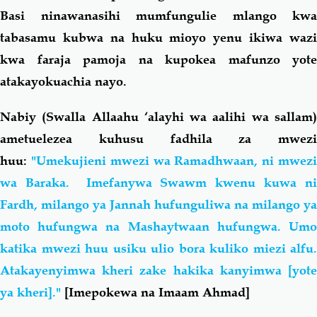
Basi ninawanasihi mumfungulie mlango kwa
tabasamu kubwa na huku mioyo yenu ikiwa wazi
kwa faraja pamoja na kupokea mafunzo yote
atakayokuachia nayo.
Nabiy (Swalla Allaahu ‘alayhi wa aalihi wa sallam)
ametuelezea kuhusu fadhila za mwezi
huu:
"Umekujieni mwezi wa Ramadhwaan, ni mwezi
wa Baraka. Imefanywa Swawm kwenu kuwa ni
Fardh, milango ya Jannah hufunguliwa na milango ya
moto hufungwa na Mashaytwaan hufungwa. Umo
katika mwezi huu usiku ulio bora kuliko miezi alfu.
Atakayenyimwa kheri zake
hakika kanyimwa [yot
ya kheri]."
[Imepokewa na Imaam Ahmad]