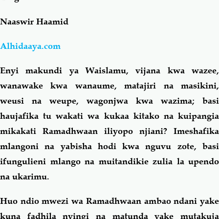
Naaswir Haamid
Salaf Wa Ummah
Firaq-Makundi
Alhidaaya.com
Fiqh-Ibaadah
Duaa-Adhkaar
Enyi makundi ya Waislamu, vijana kwa wazee,
Fataawa Za Ulamaa
Kauli Za Salaf
wanawake kwa wanaume, matajiri na masikini,
weusi na weupe, wagonjwa kwa wazima; basi
Akhlaaq-Aadaab
Raqaaiq
haujafika tu wakati wa kukaa kitako na kuipangia
mikakati Ramadhwaan iliyopo njiani? Imeshafika
Familia-Jamii
Maswali-Majibu
mlangoni na yabisha hodi kwa nguvu zote, basi
ifungulieni mlango na muitandikie zulia la upendo
Chemsha Bongo
Vitabu
na ukarimu.
Huo ndio mwezi wa Ramadhwaan ambao ndani yake
Mapishi
kuna fadhila nyingi na matunda yake mutakuja