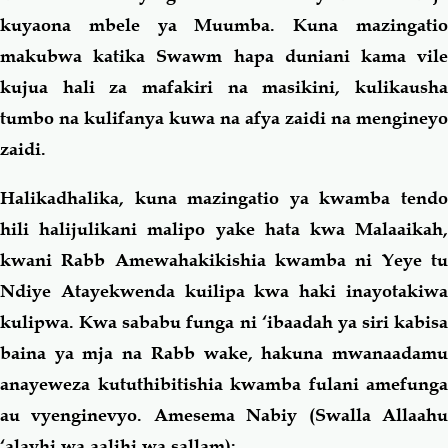
kuyaona mbele ya Muumba. Kuna mazingatio
makubwa katika Swawm hapa duniani kama vile
kujua hali za mafakiri na masikini, kulikausha
tumbo na kulifanya kuwa na afya zaidi na mengineyo
zaidi.
Halikadhalika, kuna mazingatio ya kwamba tendo
hili halijulikani malipo yake hata kwa Malaaikah,
kwani Rabb Amewahakikishia kwamba ni Yeye tu
Ndiye Atayekwenda kuilipa kwa haki inayotakiwa
kulipwa. Kwa sababu funga ni ‘ibaadah ya siri kabisa
baina ya mja na Rabb wake, hakuna mwanaadamu
anayeweza kututhibitishia kwamba fulani amefunga
au vyenginevyo. Amesema Nabiy (Swalla Allaahu
‘alayhi wa aalihi wa sallam):