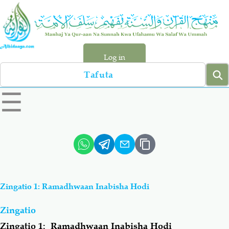
Skip
to
main
content
Log in
Search
left
☰
sidebar
menu
Qur-aan
Hadiyth
Sunnah
Tawhiyd
Zingatio 1: Ramadhwaan Inabisha Hodi
Aqiydah
Manhaj
Zingatio
Shirki & Kufru
Bid-'ah (Uzushi)
Zingatio 1: Ramadhwaan Inabisha Hodi