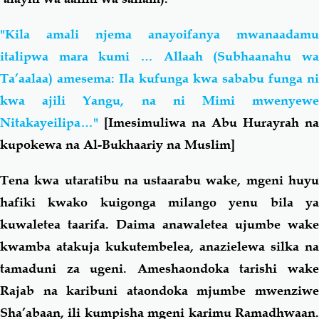
"Kila amali njema anayoifanya mwanaadamu
italipwa mara kumi … Allaah (Subhaanahu wa
Ta’aalaa) amesema: Ila kufunga kwa sababu funga ni
kwa ajili Yangu, na ni Mimi mwenyewe
Nitakayeilipa…"
[Imesimuliwa na Abu Hurayrah na
kupokewa na Al-Bukhaariy na Muslim]
Tena kwa utaratibu na ustaarabu wake, mgeni huyu
hafiki kwako kuigonga milango yenu bila ya
kuwaletea taarifa. Daima anawaletea ujumbe wake
kwamba atakuja kukutembelea, anazielewa silka na
tamaduni za ugeni. Ameshaondoka tarishi wake
Rajab na karibuni ataondoka mjumbe mwenziwe
Sha’abaan, ili kumpisha mgeni karimu Ramadhwaan.