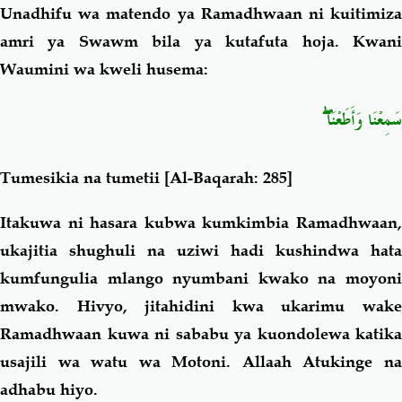
Unadhifu wa matendo ya Ramadhwaan ni kuitimiza
amri ya Swawm bila ya kutafuta hoja. Kwani
Waumini wa kweli husema:
سَمِعْنَا وَأَطَعْنَا ۖ
Tumesikia na tumetii
[Al-Baqarah: 285]
Itakuwa ni hasara kubwa kumkimbia Ramadhwaan,
ukajitia shughuli na uziwi hadi kushindwa hata
kumfungulia mlango nyumbani kwako na moyoni
mwako. Hivyo, jitahidini kwa ukarimu wake
Ramadhwaan kuwa ni sababu ya kuondolewa katika
usajili wa watu wa Motoni. Allaah Atukinge na
adhabu hiyo.