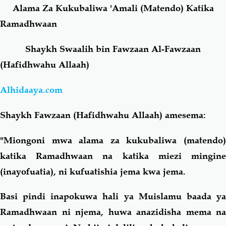
Alama Za Kukubaliwa 'Amali (Matendo) Katika
Ramadhwaan
Salaf Wa Ummah
Firaq-Makundi
Shaykh Swaalih bin Fawzaan Al-Fawzaan
Fiqh-Ibaadah
Duaa-Adhkaar
(Hafidhwahu Allaah)
Fataawa Za Ulamaa
Kauli Za Salaf
Alhidaaya.com
Shaykh Fawzaan (Hafidhwahu Allaah) amesema:
Akhlaaq-Aadaab
Raqaaiq
"Miongoni mwa alama za kukubaliwa (matendo)
Familia-Jamii
Maswali-Majibu
katika Ramadhwaan na katika miezi mingine
(inayofuatia), ni kufuatishia jema kwa jema.
Chemsha Bongo
Vitabu
Basi pindi inapokuwa hali ya Muislamu baada ya
Mapishi
Ramadhwaan ni njema, huwa anazidisha mema na