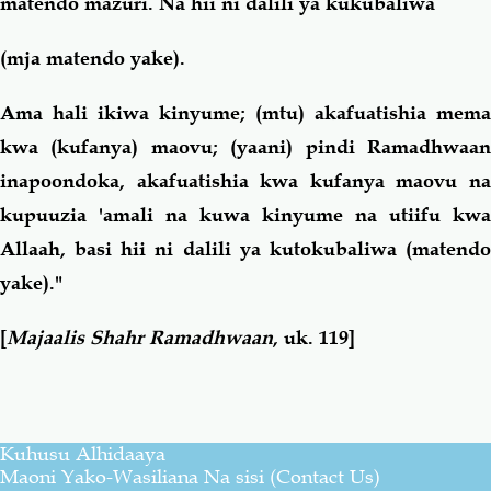
matendo mazuri. Na hii ni dalili ya kukubaliwa
(mja matendo yake).
Ama hali ikiwa kinyume; (mtu) akafuatishia mema
kwa (kufanya) maovu; (yaani) pindi Ramadhwaan
inapoondoka, akafuatishia kwa kufanya maovu na
kupuuzia 'amali na kuwa kinyume na utiifu kwa
Allaah, basi hii ni dalili ya kutokubaliwa (matendo
yake)."
[
Majaalis Shahr Ramadhwaan
, uk. 119]
Kuhusu Alhidaaya
Maoni Yako-Wasiliana Na sisi (Contact Us)