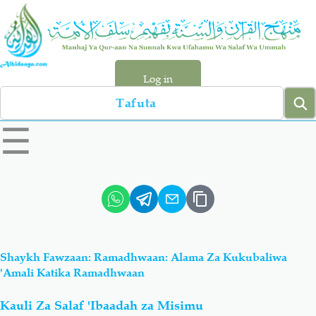
Skip
to
main
content
Log in
Search
left
☰
sidebar
menu
Qur-aan
Hadiyth
Sunnah
Tawhiyd
Shaykh Fawzaan: Ramadhwaan: Alama Za Kukubaliwa
Aqiydah
Manhaj
'Amali Katika Ramadhwaan
Kauli Za Salaf 'Ibaadah za Misimu
Shirki & Kufru
Bid-'ah (Uzushi)