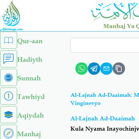
Skip
to
main
content
left
Qur-aan
Search
sidebar
menu
Hadiyth
Sunnah
Al-Lajnah Ad-Daaimah: Ma
Tawhiyd
Vinginevyo
Aqiydah
Al-Lajnah Ad-Daaimah
Kula Nyama Inayochinjw
Manhaj