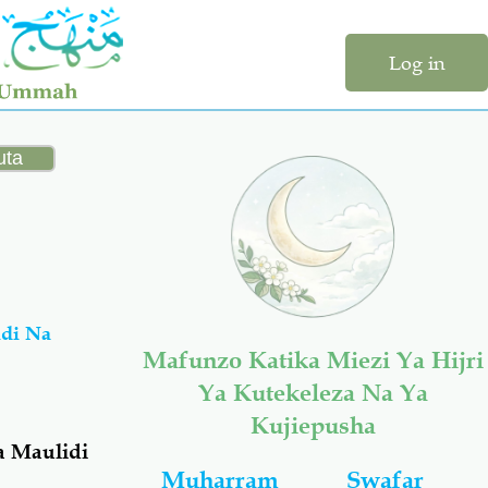
Log in
idi Na
Mafunzo Katika Miezi Ya Hijri
Ya Kutekeleza Na Ya
Kujiepusha
a Maulidi
Muharram
Swafar