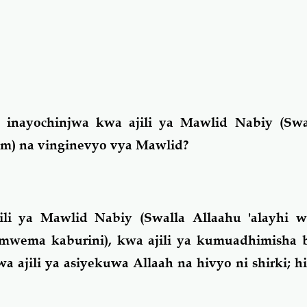
a inayochinjwa kwa ajili ya Mawlid Nabiy (Swa
lam) na vinginevyo vya Mawlid?
ili ya Mawlid Nabiy (Swalla Allaahu 'alayhi w
 mwema kaburini), kwa ajili ya kumuadhimisha b
a ajili ya asiyekuwa Allaah na hivyo ni shirki; h