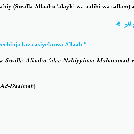
biy (Swalla Allaahu 'alayhi wa aalihi wa sallam)
غير الله
echinja kwa asiyekuwa Allaah.”
wa Swalla Allaahu ‘alaa Nabiyyinaa Muhammad w
 Ad-Daaimah
]