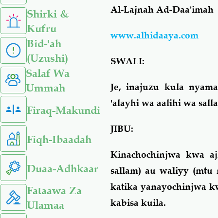
Al-Lajnah Ad-Daa'imah
Shirki &
Kufru
www.alhidaaya.com
Bid-'ah
(Uzushi)
SWALI:
Salaf Wa
Je, inajuzu kula nyam
Ummah
'alayhi wa aalihi wa sal
Firaq-Makundi
JIBU:
Fiqh-Ibaadah
Kinachochinjwa kwa aj
Duaa-Adhkaar
sallam) au waliyy (mtu
katika yanayochinjwa kw
Fataawa Za
kabisa kuila.
Ulamaa