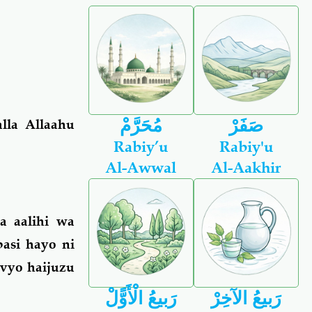
صَفَرْ
مُحَرَّمْ
lla Allaahu
Rabiy’u
Rabiy'u
Al-Awwal
Al-Aakhir
a aalihi wa
asi hayo ni
ivyo haijuzu
رَبيعُ الآخِرْ
رَبيعُ الْأَوًّلْ