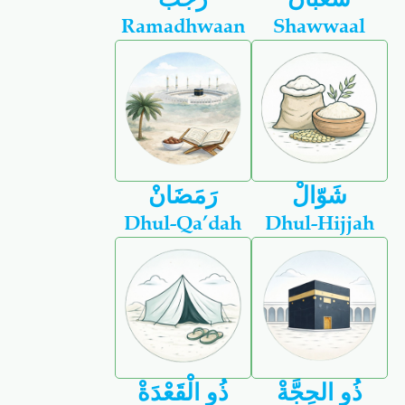
Ramadhwaan
Shawwaal
شَوّالْ
رَمَضَانْ
Dhul-Qa’dah
Dhul-Hijjah
ذُو الحِجَّةْ
ذُو الْقَعْدَةْ