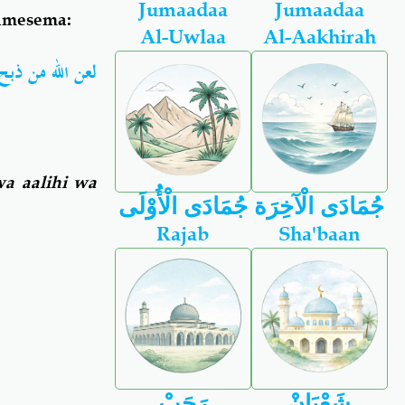
Jumaadaa
Jumaadaa
 amesema:
Al-Uwlaa
Al-Aakhirah
لعن الله من ذبح ل
a aalihi wa
جُمَادَى الْآخِرَة
جُمَادَى الْأُوْلَى
Rajab
Sha'baan
شَعْبَانْ
رَجَبْ