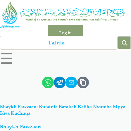
Skip
to
main
content
Log in
Search
left
☰
sidebar
menu
Qur-aan
Hadiyth
Sunnah
Tawhiyd
Shaykh Fawzaan: Kutafuta Barakah Katika Nyumba Mpya
Aqiydah
Manhaj
Kwa Kuchinja
Shaykh Fawzaan
Shirki & Kufru
Bid-'ah (Uzushi)