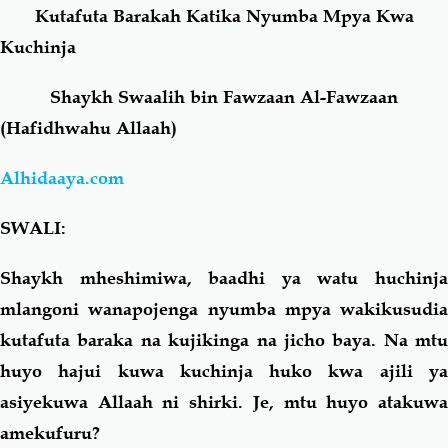
Kutafuta Barakah Katika Nyumba Mpya Kwa
Kuchinja
Salaf Wa Ummah
Firaq-Makundi
Shaykh Swaalih bin Fawzaan Al-Fawzaan
Fiqh-Ibaadah
Duaa-Adhkaar
(Hafidhwahu Allaah)
Fataawa Za Ulamaa
Kauli Za Salaf
Alhidaaya.com
SWALI:
Akhlaaq-Aadaab
Raqaaiq
Shaykh mheshimiwa, baadhi ya watu huchinja
Familia-Jamii
Maswali-Majibu
mlangoni wanapojenga nyumba mpya wakikusudia
kutafuta baraka na kujikinga na jicho baya. Na mtu
Chemsha Bongo
Vitabu
huyo hajui kuwa kuchinja huko kwa ajili ya
asiyekuwa Allaah ni shirki. Je, mtu huyo atakuwa
Mapishi
amekufuru?