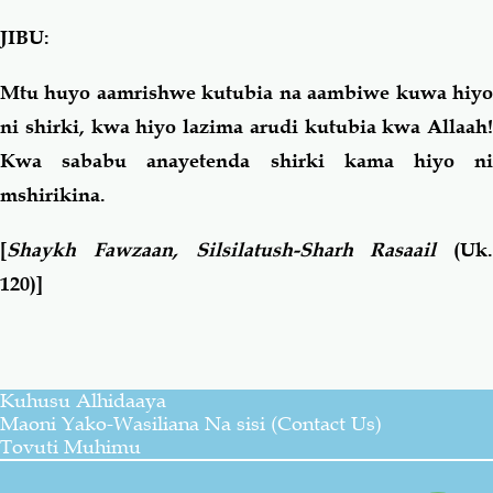
JIBU:
Mtu huyo aamrishwe kutubia na aambiwe kuwa hiyo
ni shirki, kwa hiyo lazima arudi kutubia kwa Allaah!
Kwa sababu anayetenda shirki kama hiyo ni
mshirikina.
[
Shaykh Fawzaan, Silsilatush-Sharh Rasaail
(Uk.
120)]
Kuhusu Alhidaaya
Maoni Yako-Wasiliana Na sisi (Contact Us)
Tovuti Muhimu