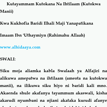
Kutayammam Kutokana Na Ihtilaam (Kutokwa
Manii)
Salaf Wa Ummah
Firaq-Makundi
Kwa Kukhofia Baridi Ilhali Maji Yanapatikana
Fiqh-Ibaadah
Duaa-Adhkaar
Imaam Ibn 'Uthaymiyn (Rahimahu Allaah)
Fataawa Za Ulamaa
Kauli Za Salaf
www.alhidaaya.com
Akhlaaq-Aadaab
Raqaaiq
SWALI:
Familia-Jamii
Maswali-Majibu
Siku moja aliamka kabla Swalaah ya Alfajiri na
alikuwa amepatwa na ihtilaam (ameota na kutokwa
Chemsha Bongo
Vitabu
manii), na ilikuwa siku hiyo ni baridi kali mno.
Akaenda shule akafanya tayammum akaswali, kisha
Mapishi
akarudi nyumbani na njiani akataka kurudi afanye