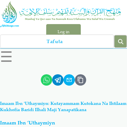
Skip
to
main
content
Log in
Search
left
☰
sidebar
menu
Qur-aan
Hadiyth
Sunnah
Tawhiyd
Imaam Ibn 'Uthaymiyn: Kutayammam Kutokana Na Ihtilaam
Aqiydah
Manhaj
Kukhofia Baridi Ilhali Maji Yanapatikana
Imaam Ibn ‘Uthaymiyn
Shirki & Kufru
Bid-'ah (Uzushi)