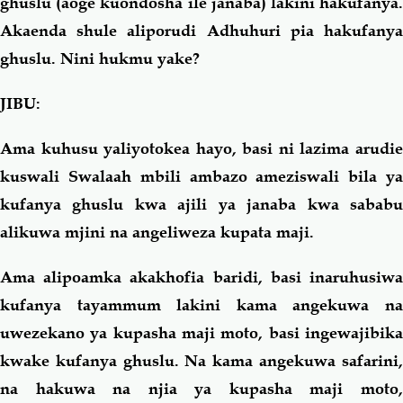
ghuslu
(aoge kuondosha ile janaba)
lakini hakufanya
Akaenda shule aliporudi Adhuhuri pia hakufanya
ghuslu. Nini hukmu yake?
JIBU:
Ama kuhusu yaliyotokea hayo, basi ni lazima arudie
kuswali Swalaah mbili ambazo ameziswali bila ya
kufanya ghuslu kwa ajili ya janaba kwa sababu
alikuwa mjini na angeliweza kupata maji.
Ama alipoamka akakhofia baridi, basi inaruhusiwa
kufanya tayammum lakini kama angekuwa na
uwezekano ya kupasha maji moto, basi ingewajibika
kwake kufanya ghuslu. Na kama angekuwa safarini,
na hakuwa na njia ya kupasha maji moto,