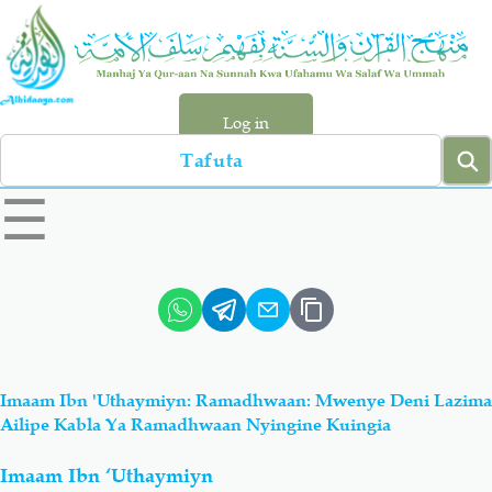
Skip
to
main
content
Log in
Search
left
☰
sidebar
menu
Qur-aan
Hadiyth
Sunnah
Tawhiyd
Imaam Ibn 'Uthaymiyn: Ramadhwaan: Mwenye Deni Lazima
Aqiydah
Manhaj
Ailipe Kabla Ya Ramadhwaan Nyingine Kuingia
Imaam Ibn ‘Uthaymiyn
Shirki & Kufru
Bid-'ah (Uzushi)