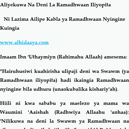
Aliyekuwa Na Deni La Ramadhwaan Iliyopita
Salaf Wa Ummah
Firaq-Makundi
Ni Lazima Ailipe Kabla ya Ramadhwaan Nyingine
Kuingia
Fiqh-Ibaadah
Duaa-Adhkaar
www.alhidaaya.com
Fataawa Za Ulamaa
Kauli Za Salaf
Imaam Ibn 'Uthaymiyn (Rahimahu Allaah) amesema:
Akhlaaq-Aadaab
Raqaaiq
"Hairuhusiwi kuahirisha ulipaji deni wa Swawm (ya
Ramadhwaan iliyopita) hadi ikaingia Ramadhwaan
Familia-Jamii
Maswali-Majibu
nyingine bila udhuru (unaokubalika kishariy'ah).
Chemsha Bongo
Vitabu
Hiili ni kwa sababu ya maelezo ya mama wa
Waumini 'Aaishah (Radhwiya Allaahu 'anhaa):
Mapishi
'Nilikuwa na deni la Swawm ya Ramadhwaan na