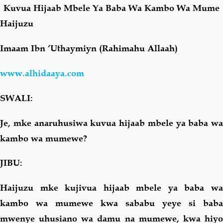
Kuvua Hijaab Mbele Ya Baba Wa Kambo Wa Mume
Haijuzu
Salaf Wa Ummah
Firaq-Makundi
Imaam Ibn ‘Uthaymiyn (Rahimahu Allaah)
Fiqh-Ibaadah
Duaa-Adhkaar
www.alhidaaya.com
Fataawa Za Ulamaa
Kauli Za Salaf
SWALI:
Akhlaaq-Aadaab
Raqaaiq
Je, mke anaruhusiwa kuvua hijaab mbele ya baba wa
kambo wa mumewe?
Familia-Jamii
Maswali-Majibu
JIBU:
Chemsha Bongo
Vitabu
Haijuzu mke kujivua hijaab mbele ya baba wa
kambo wa mumewe kwa sababu yeye si baba
Mapishi
mwenye uhusiano wa damu na mumewe, kwa hiyo