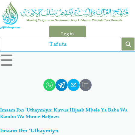
Skip
to
main
content
Log in
Search
left
☰
sidebar
menu
Qur-aan
Hadiyth
Sunnah
Tawhiyd
Imaam Ibn 'Uthaymiyn: Kuvua Hijaab Mbele Ya Baba Wa
Aqiydah
Manhaj
Kambo Wa Mume Haijuzu
Imaam Ibn ‘Uthaymiyn
Shirki & Kufru
Bid-'ah (Uzushi)