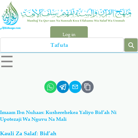
Skip
to
main
content
Log in
Search
left
☰
sidebar
menu
Qur-aan
Hadiyth
Sunnah
Tawhiyd
Imaam Ibn Nuhaas: Kusherehekea Yaliyo Bid’ah Ni
Aqiydah
Manhaj
Upotezaji Wa Nguvu Na Mali
Kauli Za Salaf: Bid’ah
Shirki & Kufru
Bid-'ah (Uzushi)