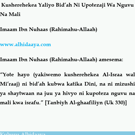
Kusherehekea Yaliyo Bid’ah Ni Upotezaji Wa Nguvu
Na Mali
Salaf Wa Ummah
Firaq-Makundi
Imaam Ibn Nuhaas (Rahimahu-Allaah)
Fiqh-Ibaadah
Duaa-Adhkaar
www.alhidaaya.com
Fataawa Za Ulamaa
Kauli Za Salaf
Imaam Ibn Nuhaas (Rahimahu-Allaah) amesema:
Akhlaaq-Aadaab
Raqaaiq
“Yote hayo (yakiwemo kusherehekea Al-Israa wal
Mi’raaj) ni bid’ah kubwa katika Dini, na ni mizushi
Familia-Jamii
Maswali-Majibu
ya shaytwaan na juu ya hivyo ni kupoteza nguvu na
mali kwa israfu.” [Tanbiyh Al-ghaafiliyn (Uk 330)]
Chemsha Bongo
Vitabu
Mapishi
Kuhusu Alhidaaya