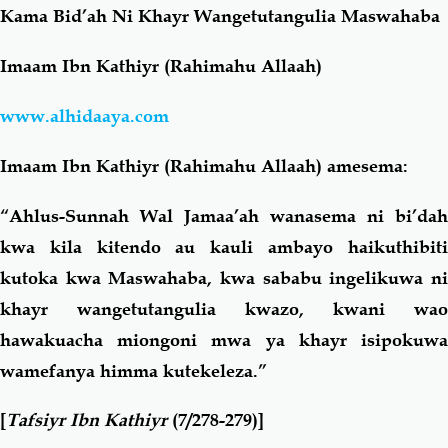
Kama Bid’ah Ni Khayr Wangetutangulia Maswahaba
Salaf Wa Ummah
Firaq-Makundi
Imaam Ibn Kathiyr (Rahimahu Allaah)
Fiqh-Ibaadah
Duaa-Adhkaar
www.alhidaaya.com
Imaam Ibn Kathiyr (Rahimahu Allaah) amesema:
Fataawa Za Ulamaa
Kauli Za Salaf
“Ahlus-Sunnah Wal Jamaa’ah wanasema ni bi’dah
Akhlaaq-Aadaab
Raqaaiq
kwa kila kitendo au kauli ambayo haikuthibiti
kutoka kwa Maswahaba, kwa sababu ingelikuwa ni
Familia-Jamii
Maswali-Majibu
khayr wangetutangulia kwazo, kwani wao
hawakuacha miongoni mwa ya khayr isipokuwa
Chemsha Bongo
Vitabu
wamefanya himma kutekeleza.”
Mapishi
[
Tafsiyr Ibn Kathiyr
(7/278-279)]