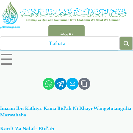
Skip
to
main
content
Log in
Search
left
☰
sidebar
menu
Qur-aan
Hadiyth
Sunnah
Tawhiyd
Imaam Ibn Kathiyr: Kama Bid’ah Ni Khayr Wangetutangulia
Aqiydah
Manhaj
Maswahaba
Kauli Za Salaf: Bid’ah
Shirki & Kufru
Bid-'ah (Uzushi)