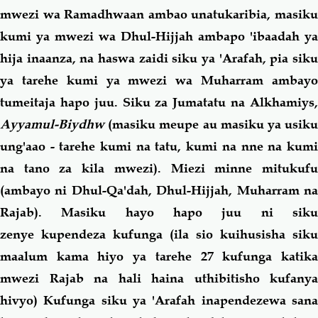
mwezi wa Ramadhwaan ambao unatukaribia, masiku
kumi ya mwezi wa Dhul-Hijjah ambapo 'ibaadah ya
hija inaanza, na haswa zaidi siku ya 'Arafah, pia siku
ya tarehe kumi ya mwezi wa Muharram ambayo
tumeitaja hapo juu. Siku za Jumatatu na Alkhamiys,
Ayyamul-Biydhw
(masiku meupe au masiku ya usiku
ung'aao - tarehe kumi na tatu, kumi na nne na kumi
na tano za kila mwezi). Miezi minne mitukufu
(ambayo ni Dhul-Qa'dah, Dhul-Hijjah, Muharram na
Rajab). Masiku hayo hapo juu ni siku
zenye kupendeza kufunga (ila sio kuihusisha siku
maalum kama hiyo ya tarehe 27 kufunga katika
mwezi Rajab na hali haina uthibitisho kufanya
hivyo) Kufunga siku ya 'Arafah inapendezewa sana