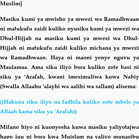
Muslim]
Masiku kumi ya mwisho ya mwezi wa Ramadhwaan
ni matukufu zaidi kuliko nyusiku kumi ya mwezi wa
Dhul-Hijjah na masiku kumi ya mwezi wa Dhul-
Hijjah ni matukufu zaidi kuliko michana ya mwezi
wa Ramadhwaan. Haya ni maoni yenye nguvu ya
Maulamaa. Ama siku iliyo bora kuliko zote basi ni
siku ya 'Arafah, kwani imesimuliwa kuwa Nabiy
(Swalla Allaahu 'alayhi wa aalihi wa sallam) alisema:
((Hakuna siku iliyo na fadhila kuliko zote mbele ya
Allaah kama siku ya 'Arafah))
Mifano hiyo ni kuonyesha kuwa masiku yaliyotajwa
hapo juu ni bora kwa Muislam na yaliyo munasibu