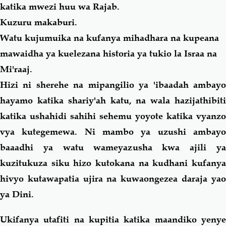
katika mwezi huu wa Rajab.
Kuzuru makaburi.
Watu kujumuika na kufanya mihadhara na kupeana
mawaidha ya kuelezana historia ya tukio la Israa na
Mi'raaj.
Hizi ni sherehe na mipangilio ya 'ibaadah ambayo
hayamo
katika shariy'ah katu, na wala hazijathibit
katika ushahidi sahihi sehemu yoyote katika vyanzo
vya kutegemewa. Ni mambo ya uzushi ambayo
baaadhi ya watu wameyazusha kwa ajili ya
kuzitukuza siku hizo kutokana na kudhani kufanya
hivyo kutawapatia ujira na kuwaongezea daraja yao
ya Dini.
Ukifanya utafiti na kupitia katika maandiko yenye