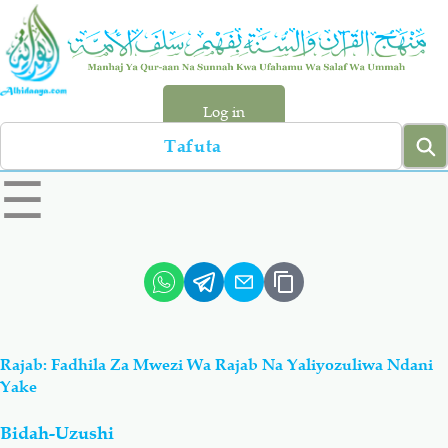
Skip
to
main
content
Log in
Search
left
☰
sidebar
menu
Qur-aan
Hadiyth
Sunnah
Tawhiyd
Rajab: Fadhila Za Mwezi Wa Rajab Na Yaliyozuliwa Ndani
Aqiydah
Manhaj
Yake
Bidah-Uzushi
Shirki & Kufru
Bid-'ah (Uzushi)