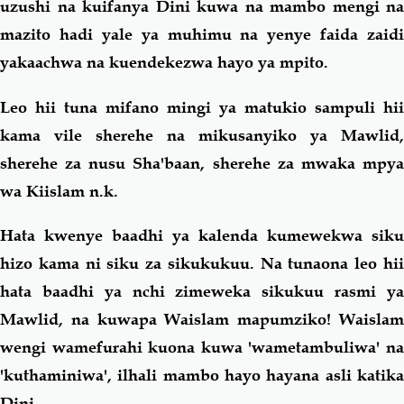
uzushi na kuifanya Dini kuwa na mambo mengi na
mazito hadi yale ya muhimu na yenye faida zaidi
yakaachwa na kuendekezwa hayo ya mpito.
Leo hii tuna mifano mingi ya matukio sampuli hii
kama vile sherehe na mikusanyiko ya Mawlid,
sherehe za nusu Sha'baan, sherehe za mwaka mpya
wa Kiislam n.k.
Hata kwenye baadhi ya kalenda kumewekwa siku
hizo kama ni siku za sikukukuu. Na tunaona leo hii
hata baadhi ya nchi zimeweka sikukuu rasmi ya
Mawlid, na kuwapa Waislam mapumziko! Waislam
wengi wamefurahi kuona kuwa 'wametambuliwa' na
'kuthaminiwa', ilhali mambo hayo hayana asli katika
Dini.