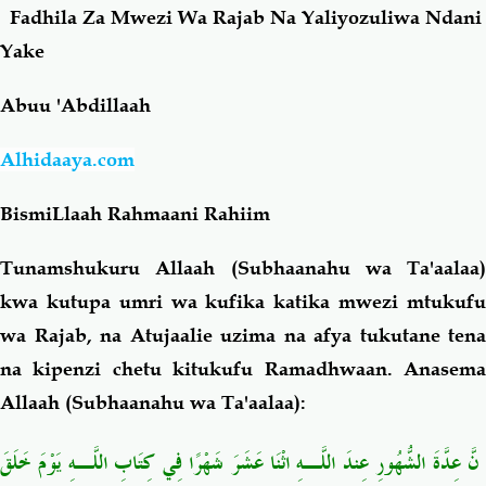
Fadhila Za Mwezi Wa Rajab Na Yaliyozuliwa Ndani
Yake
Salaf Wa Ummah
Firaq-Makundi
Abuu 'Abdillaah
Fiqh-Ibaadah
Duaa-Adhkaar
Alhidaaya.com
Fataawa Za Ulamaa
Kauli Za Salaf
BismiLlaah Rahmaani Rahiim
Akhlaaq-Aadaab
Raqaaiq
Tunamshukuru Allaah (Subhaanahu wa Ta'aalaa)
kwa kutupa umri wa kufika katika mwezi mtukufu
Familia-Jamii
Maswali-Majibu
wa Rajab, na Atujaalie uzima na afya tukutane tena
na kipenzi chetu kitukufu Ramadh
waan
.
Anasem
Chemsha Bongo
Vitabu
Allaah (Subhaanahu wa Ta'aalaa):
Mapishi
نَّ عِدَّةَ الشُّهُورِ عِندَ اللَّـهِ اثْنَا عَشَرَ شَهْرًا فِي كِتَابِ اللَّـهِ يَوْمَ خَلَقَ