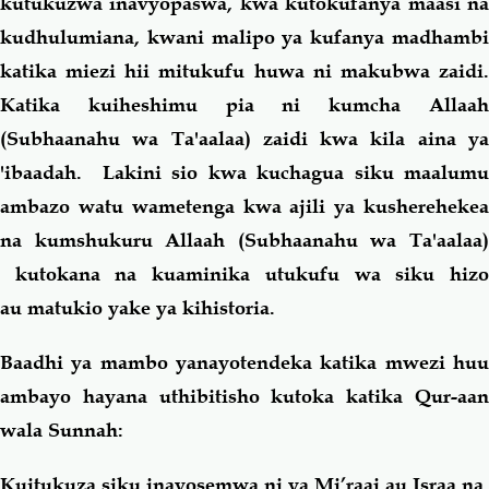
kutukuzwa inavyopaswa, kwa kutokufanya maasi na
kudhulumiana, kwani malipo ya kufanya madhambi
katika miezi hii mitukufu huwa ni makubwa zaidi.
Katika kuiheshimu pia ni kumcha Allaah
(Subhaanahu wa Ta'aalaa) zaidi kwa kila aina ya
'ibaadah. Lakini sio kwa kuchagua siku maalumu
ambazo watu wametenga kwa ajili ya kusherehekea
na kumshukuru Allaah (Subhaanahu wa Ta'aalaa)
kutokana na kuaminika utukufu wa siku hizo
au matukio yake ya kihistoria.
Baadhi ya mambo yanayotendeka katika mwezi huu
ambayo hayana uthibitisho kutoka katika Qur-aan
wala Sunnah:
Kuitukuza siku inayosemwa ni ya Mi’raaj au Israa na