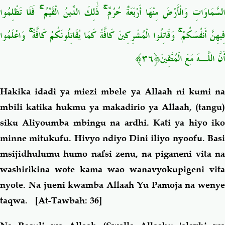
السَّمَاوَاتِ وَالْأَرْضَ مِنْهَا أَرْبَعَةٌ حُرُمٌ ۚ ذَٰلِكَ الدِّينُ الْقَيِّمُ ۚ فَلَا تَظْلِمُوا
فِيهِنَّ أَنفُسَكُمْ ۚ وَقَاتِلُوا الْمُشْرِكِينَ كَافَّةً كَمَا يُقَاتِلُونَكُمْ كَافَّةً ۚ وَاعْلَمُوا
أَنَّ اللَّـهَ مَعَ الْمُتَّقِينَ﴿٣٦﴾
Hakika idadi ya miezi mbele ya Allaah ni kumi na
mbili katika hukmu ya makadirio ya Allaah, (tangu)
siku Aliyoumba mbingu na ardhi. Kati ya hiyo iko
minne mitukufu. Hivyo ndiyo Dini iliyo nyoofu. Basi
msijidhulumu humo nafsi zenu, na piganeni vita na
washirikina wote kama wao wanavyokupigeni vita
nyote. Na jueni kwamba Allaah Yu Pamoja na wenye
taqwa.
[At-Tawbah: 36]