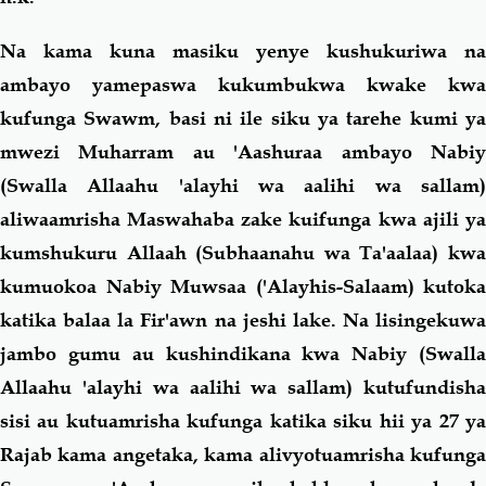
Na kama kuna masiku yenye kushukuriwa na
ambayo yamepaswa kukumbukwa kwake kwa
kufunga Swawm, basi ni ile siku ya tarehe kumi ya
mwezi Muharram au 'Aashuraa ambayo Nabiy
(Swalla Allaahu 'alayhi wa aalihi wa sallam)
aliwaamrisha Maswahaba zake kuifunga kwa ajili ya
kumshukuru Allaah (Subhaanahu wa Ta'aalaa) kwa
kumuokoa Nabiy Muwsaa ('Alayhis-Salaam) kutoka
katika balaa la Fir'awn na jeshi lake. Na lisingekuwa
jambo gumu au kushindikana kwa Nabiy (Swalla
Allaahu 'alayhi wa aalihi wa sallam) kutufundisha
sisi au kutuamrisha kufunga katika siku hii ya 27 ya
Rajab kama angetaka, kama alivyotuamrisha kufunga