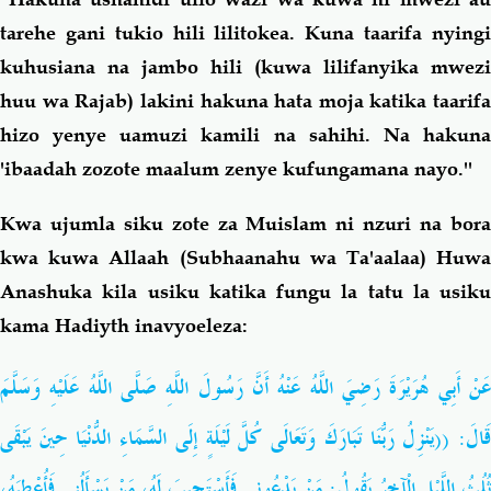
tarehe gani tukio hili lilitokea. Kuna taarifa nyingi
kuhusiana na jambo hili (kuwa lilifanyika mwezi
huu wa Rajab) lakini hakuna hata moja katika taarifa
hizo yenye uamuzi kamili na sahihi. Na hakuna
'ibaadah zozote maalum zenye kufungamana nayo.''
Kwa ujumla siku zote za Muislam ni nzuri na bora
kwa kuwa Allaah (Subhaanahu wa Ta'aalaa) Huwa
Anashuka kila usiku katika fungu la tatu la usiku
kama Hadiyth inavyoeleza:
عَنْ أَبِي هُرَيْرَةَ رَضِيَ اللَّهُ عَنْهُ أَنَّ رَسُولَ اللَّهِ صَلَّى اللَّهُ عَلَيْهِ وَسَلَّمَ
قَالَ: ((يَنْزِلُ رَبُّنَا تَبَارَكَ وَتَعَالَى كُلَّ لَيْلَةٍ إِلَى السَّمَاءِ الدُّنْيَا حِينَ يَبْقَى
ثُلُثُ اللَّيْلِ الْآخِرُ يَقُولُ: مَنْ يَدْعُونِي فَأَسْتَجِيبَ لَهُ، مَنْ يَسْأَلُنِي فَأُعْطِيَهُ،