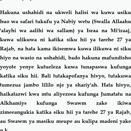
Hakuna ushahidi na ukweli halisi wa kuwa usiku
huo wa safari tukufu ya Nabiy wetu (Swalla Allaahu
'alayhi wa aalihi wa sallam) ya Israa na Mi'iraaj,
kuwa ulikuwa ni katika siku hii ya tarehe 27 ya
Rajab, na hata kama ikisemwa kuwa ilikuwa ni siku
hiyo na wasio na ushahidi, bado hakuna mafundisho
yoyote yenye kutueleza kuwa tunapaswa kufunga
katika siku hii. Bali tutakapofanya hivyo, tutakuwa
tumezua jambo lililo nje ya shariy'ah. Hata hivyo,
haikatazwi kwa mtu aliyezoea kufunga Jumatatu na
Alkhamiys kufunga Swawm zake ikiwa
zimeeangukia katika siku hii ya tarehe 27 ya Rajab,
au Swawm ya masiku meupe au kulipa madeni yake
n.k.