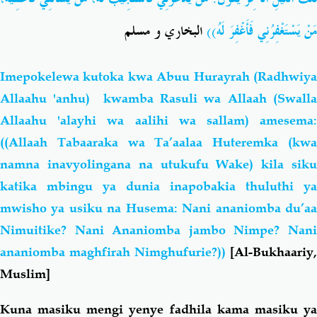
مَنْ يَسْتَغْفِرُنِي فَأَغْفِرَ لَهُ))
البخاري و مسلم
Imepokelewa kutoka kwa Abuu Hurayrah (Radhwiya
Allaahu 'anhu) kwamba Rasuli wa Allaah (Swalla
Allaahu 'alayhi wa aalihi wa sallam) amesema:
((Allaah Tabaaraka wa Ta’aalaa Huteremka (kwa
namna inavyolingana na utukufu Wake) kila siku
katika mbingu ya dunia inapobakia thuluthi ya
mwisho ya usiku na Husema: Nani ananiomba du’aa
Nimuitike? Nani Ananiomba jambo Nimpe? Nani
ananiomba maghfirah Nimghufurie?))
[Al-Bukhaariy,
Muslim]
Kuna masiku mengi yenye fadhila kama masiku ya