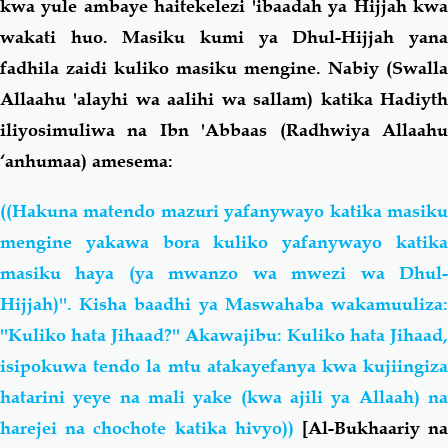
kwa yule ambaye haitekelezi 'ibaadah ya Hijjah kwa
wakati huo. Masiku kumi ya Dhul-Hijjah yana
fadhila zaidi kuliko masiku mengine. Nabiy (Swalla
Allaahu 'alayhi wa aalihi wa sallam) katika Hadiyth
iliyosimuliwa na Ibn 'Abbaas (Radhwiya Allaahu
‘anhumaa) amesema:
((Hakuna matendo mazuri yafanywayo katika masiku
mengine yakawa bora kuliko yafanywayo katika
masiku haya (ya mwanzo wa mwezi wa Dhul-
Hijjah)''. Kisha baadhi ya Maswahaba wakamuuliza:
''Kuliko hata Jihaad?'' Akawajibu: Kuliko hata Jihaad,
isipokuwa tendo la mtu atakayefanya kwa kujiingiza
hatarini yeye na mali yake (kwa ajili ya Allaah) na
harejei na chochote katika hivyo))
[Al-Bukhaariy n