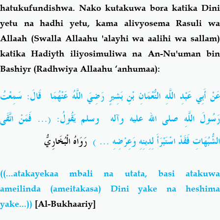
hatukufundishwa. Nako kutakuwa bora katika Dini
yetu na hadhi yetu, kama alivyosema Rasuli wa
Allaah (Swalla Allaahu 'alayhi wa aalihi wa sallam)
katika Hadiyth iliyosimuliwa na An-Nu'uman bin
Bashiyr (Radhwiya Allaahu ‘anhumaa):
عَنْ أَبِي عَبْدِ اللَّهِ النُّعْمَانِ بْنِ بَشِيرٍ رَضِيَ اللَّهُ عَنْهُمَا قَالَ: سَمِعْتُ
رَسُولَ اللَّهِ صلى الله عليه وآله وسلم يَقُولُ: (... فَمَنْ اتَّقَى
الشُّبُهَاتِ فَقَدْ اسْتَبْرَأَ لِدِينِهِ وَعِرْضِهِ ... )
رَوَاهُ الْبُخَارِيُّ
((...atakayekaa mbali na utata, basi atakuwa
ameilinda (ameitakasa) Dini yake na heshima
yake...))
[Al-Bukhaariy]