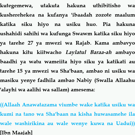
kutegemewa, utakuta hakuna uthibitisho wa
kusherehekea na kufanya 'ibaadah zozote maalum
katika siku hiyo na usiku huo. Pia hakuna
ushahidi sahihi wa kufunga Swawm katika siku hiyo
ya tarehe 27 ya mwezi wa Rajab. Kama ambavyo
hakuna kitu kiitwacho
Laylatul Baraa-ah
ambayo
baadhi ya watu wameiita hiyo siku ya katikati au
tarehe 15 ya mwezi wa Sha'baan, ambao ni usiku wa
masiku yenye fadhila ambao Nabiy (Swalla Allaahu
'alayhi wa aalihi wa sallam) amesema:
((Allaah Anawatazama viumbe wake katika usiku wa
kumi na tano wa Sha'baan na kisha huwasamehe ila
wale washirikina au wale wenye kuwa na Uadui))
[Ibn Maajah]