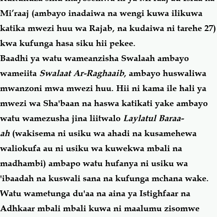
Mi’raaj (ambayo inadaiwa na wengi kuwa ilikuwa
katika mwezi huu wa Rajab, na kudaiwa ni tarehe 27)
kwa kufunga hasa siku hii pekee.
Baadhi ya watu wameanzisha Swalaah ambayo
wameiita
Swalaat Ar-Raghaaib
, ambayo huswaliwa
mwanzoni mwa mwezi huu. Hii ni kama ile hali ya
mwezi wa Sha'baan na haswa katikati yake ambayo
watu wamezusha jina liitwalo
Laylatul Baraa-
ah
(wakisema ni usiku wa ahadi na kusamehewa
waliokufa au ni usiku wa kuwekwa mbali na
madhambi) ambapo watu hufanya ni usiku wa
'ibaadah na kuswali sana na kufunga mchana wake.
Watu wametunga du'aa na aina ya Istighfaar na
Adhkaar mbali mbali kuwa ni maalumu zisomwe