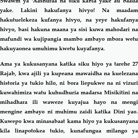
Swawm ya 'Aashuraa na siku kabla yake au baada
yake. Lakini hakufanya hivyo! Na maadam
hakutuelekeza kufanya hivyo, na yeye hakufanya
hivyo, basi hakuna maana ya sisi kuwa mahodari na
mafundi wa kujipangia mambo ambayo mbora wetu
hakuyaonea umuhimu kwetu kuyafanya.
Ama ya kukusanyana katika siku hiyo ya tarehe 27
Rajab, kwa ajili ya kupeana mawaidha na kuelezana
historia ya tukio hilo, ni bora liepukwe na ni vizuri
kuwahimiza watu kuhudhuria madarsa Misikitini na
mihadhara ili waweze kuyajua hayo na mengi
mengine ambayo ni muhimu zaidi katika Dini yao.
Kuwepo kwa minasabaat kama hiyo ya kukusanyana
kila linapotokea tukio, kunafungua milango ya