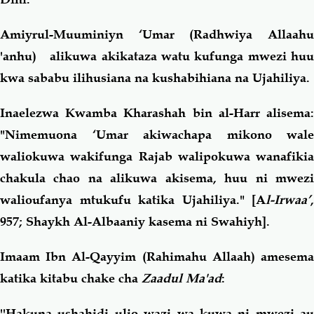
Amiyrul-Muuminiyn ‘Umar (Radhwiya Allaahu
'anhu) alikuwa akikataza watu kufunga mwezi huu
kwa sababu ilihusiana na kushabihiana na Ujahiliya.
Inaelezwa Kwamba Kharashah bin al-Harr alisema:
"Nimemuona ‘Umar akiwachapa mikono wale
waliokuwa wakifunga Rajab walipokuwa wanafikia
chakula chao na alikuwa akisema, huu ni mwezi
walioufanya mtukufu katika Ujahiliya."
[A
l-Irwaa’
,
957; Shaykh Al-Albaaniy kasema ni Swahiyh].
Imaam Ibn Al-Qayyim (Rahimahu Allaah) amesema
katika kitabu chake cha
Zaadul Ma'ad
:
''Hakuna ushahidi ulio wazi wa kuwa ni mwezi au