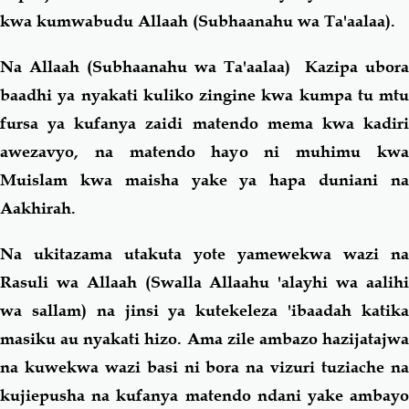
kwa kumwabudu Allaah (Subhaanahu wa Ta'aalaa).
Na Allaah (Subhaanahu wa Ta'aalaa) Kazipa ubora
baadhi ya nyakati kuliko zingine kwa kumpa tu mtu
fursa ya kufanya zaidi matendo mema kwa kadiri
awezavyo, na matendo hayo ni muhimu kwa
Muislam kwa maisha yake ya hapa duniani na
Aakhirah.
Na ukitazama utakuta yote yamewekwa wazi na
Rasuli wa Allaah (Swalla Allaahu 'alayhi wa aalihi
wa sallam) na jinsi ya kutekeleza 'ibaadah katika
masiku au nyakati hizo. Ama zile ambazo hazijatajwa
na kuwekwa wazi basi ni bora na vizuri tuziache na
kujiepusha na kufanya matendo ndani yake ambayo