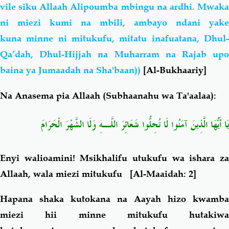
vile siku Allaah Alipoumba mbingu na ardhi. Mwaka
ni miezi kumi na mbili, ambayo ndani yake
kuna
minne ni mitukufu, mitatu inafuatana, Dhul
Qa’dah, Dhul-Hijjah na Muharram na Rajab upo
baina ya Jumaadah na Sha'baan))
[
Al-Bukhaariy]
Na Anasema pia Allaah (Subhaanahu wa Ta'aalaa):
يَا أَيُّهَا الَّذِينَ آمَنُوا لَا تُحِلُّوا شَعَائِرَ اللَّـهِ وَلَا الشَّهْرَ الْحَرَامَ
Enyi walioamini! Msikhalifu utukufu wa ishara za
Allaah, wala miezi mitukufu
[Al-Maaidah: 2]
Hapana shaka kutokana na Aayah hizo kwamba
miezi hii minne mitukufu hutakiwa