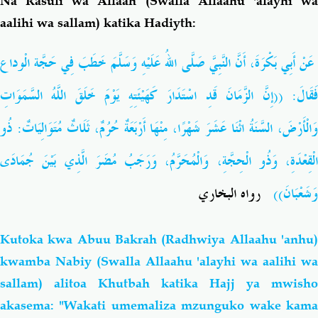
Na Rasuli wa Allaah (Swalla Allaahu 'alayhi wa
aalihi wa sallam) katika Hadiyth:
عَنْ أَبِي بَكْرَةَ، أَنَّ النَّبِيَّ صَلَّى اللهُ عَلَيْهِ وَسَلَّمَ خَطَبَ فِي حَجَّة الْوداع
فَقَالَ: ((إِنَّ الزَّمَانَ قَدِ اسْتَدَارَ كَهَيْئَتِهِ يَوْمَ خَلَقَ اللَّهُ السَّمَوَاتِ
وَالْأَرْضَ، السَّنَةُ اثْنَا عَشَرَ شَهْرًا، مِنْهَا أَرْبَعَةٌ حُرُمٌ، ثَلَاثٌ مُتَوَالِيَاتٌ: ذُو
الْقِعْدَةِ، وَذُو الْحِجَّةِ، وَالْمُحَرَّمُ، وَرَجَبُ مُضَرَ الَّذِي بَيْنَ جُمَادَى
وَشَعْبَانَ))
رواه البخاري
Kutoka kwa Abuu Bakrah (Radhwiya Allaahu 'anhu)
kwamba Nabiy (Swalla Allaahu 'alayhi wa aalihi wa
sallam) alitoa Khutbah katika Hajj ya mwisho
akasema: "Wakati umemaliza mzunguko wake kama