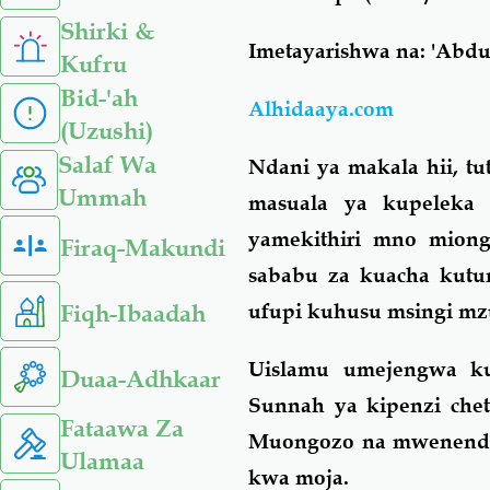
Shirki &
Imetayarishwa na: 'Ab
Kufru
Bid-'ah
Alhidaaya.com
(Uzushi)
Salaf Wa
Ndani ya makala hii, tu
Ummah
masuala ya kupelek
yamekithiri mno mion
Firaq-Makundi
sababu za kuacha kut
Fiqh-Ibaadah
ufupi kuhusu msingi mz
Uislamu umejengwa ku
Duaa-Adhkaar
Sunnah ya kipenzi chet
Fataawa Za
Muongozo na mwenendo 
Ulamaa
kwa moja.