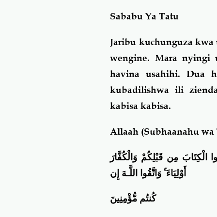
Sababu Ya Tatu
Jaribu kuchunguza kwa 
wengine. Mara nyingi 
havina usahihi. Dua h
kubadilishwa ili zien
kabisa kabisa.
Allaah (Subhaanahu wa 
وتُوا الْكِتَابَ مِن قَبْلِكُمْ وَالْكُفَّارَ
أَوْلِيَاءَ
ۚ وَاتَّقُوا اللَّـهَ
إِن
كُنتُم مُّؤْمِنِينَ