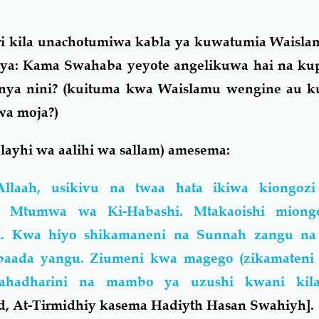
i kila unachotumiwa kabla ya kuwatumia Waisla
ya: Kama Swahaba yeyote angelikuwa hai na ku
nya nini?
(kuituma kwa Waislamu wengine au k
wa moja?)
alayhi wa aalihi wa sallam) amesema:
llaah, usikivu na twaa hata ikiwa kiongoz
 ni Mtumwa wa Ki-Habashi. Mtakaoishi mion
gi. Kwa hiyo shikamaneni na Sunnah zangu n
baada yangu. Ziumeni kwa magego (zikamaten
tahadharini na mambo ya uzushi kwani kila
, At-Tirmidhiy kasema Hadiyth Hasan Swahiyh].