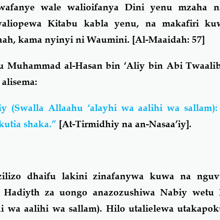
wafanye wale walioifanya Dini yenu mzaha n
liopewa Kitabu kabla yenu, na makafiri kuw
aah, kama nyinyi ni Waumini.
[Al-Maaidah: 57]
 Muhammad al-Hasan bin ‘Aliy bin Abi Twaali
alisema:
 (Swalla Allaahu ‘alayhi wa aalihi wa sallam):
okutia shaka.”
[At-Tirmidhiy na an-Nasaa’iy].
ilizo dhaifu lakini zinafanywa kuwa na ngu
na Hadiyth za uongo anazozushiwa Nabiy wet
i wa aalihi wa sallam). Hilo utalielewa utakap