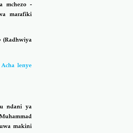
a mchezo -
a marafiki
b (Radhwiya
 Acha lenye
vu ndani ya
u Muhammad
okuwa makini