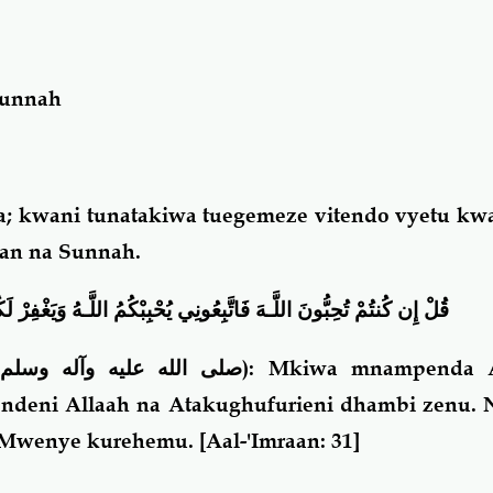
 Sunnah
a; kwani tunatakiwa tuegemeze vitendo vyetu kw
aan na Sunnah.
قُلْ إِن كُنتُمْ تُحِبُّونَ اللَّـهَ فَاتَّبِعُونِي يُحْبِبْكُمُ اللَّـهُ وَيَغْفِرْ لَك
صلى الله عليه وآله وسلم
): Mkiwa mnampenda Al
endeni Allaah na Atakughufurieni dhambi zenu. 
 Mwenye kurehemu.
[Aal-'Imraan: 31]