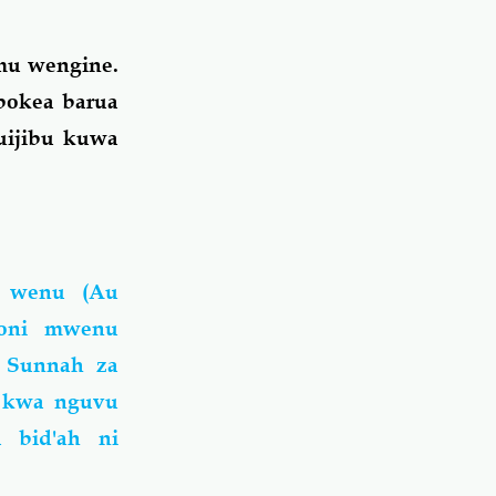
mu wengine.
pokea barua
uijibu kuwa
i wenu (Au
goni mwenu
a Sunnah za
i kwa nguvu
 bid'ah ni