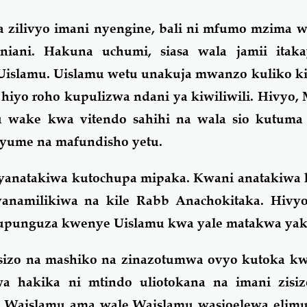
a zilivyo imani nyengine, bali ni mfumo mzima 
ani. Hakuna uchumi, siasa wala jamii itaka
Uislamu. Uislamu wetu unakuja mwanzo kuliko ki
iyo roho kupulizwa ndani ya kiwiliwili. Hivyo,
mu wake kwa vitendo sahihi na wala sio kutuma
yume na mafundisho yetu.
yanatakiwa kutochupa mipaka. Kwani anatakiw
namilikiwa na kile Rabb Anachokitaka. Hivy
upunguza kwenye Uislamu kwa yale matakwa yake
sizo na mashiko na zinazotumwa ovyo kutoka k
a hakika ni mtindo uliotokana na imani zisiz
 Waislamu ama wale Waislamu wasioelewa elimu 