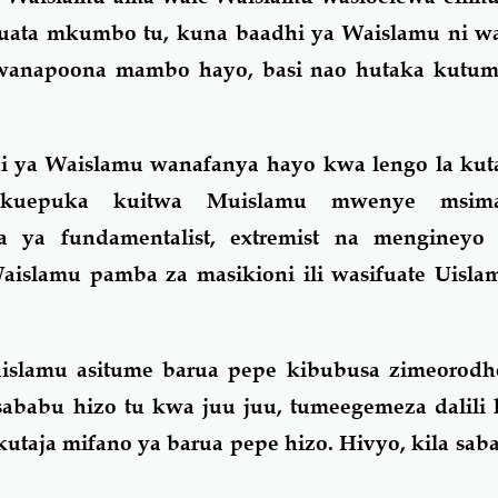
uata mkumbo tu, kuna baadhi ya Waislamu ni wa
 wanapoona mambo hayo, basi nao hutaka kutuma
hi ya Waislamu wanafanya hayo kwa lengo la ku
kuepuka kuitwa Muislamu mwenye msim
ina ya
fundamentalist
,
extremist
na mengineyo s
aislamu pamba za masikioni ili wasifuate Uisl
slamu asitume barua pepe kibubusa zimeorod
 sababu hizo tu kwa juu juu, tumeegemeza dalili
utaja mifano ya barua pepe hizo. Hivyo, kila sa