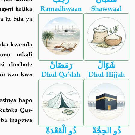
Ramadhwaan
Shawwaal
geni katika
 tu bila ya
taka kwenda
amo mkali
شَوّالْ
رَمَضَانْ
i chochote
Dhul-Qa’dah
Dhul-Hijjah
amu wao kwa
heshwa hapo
 kutoka Qur-
babu inapewa
ذُو الحِجَّةْ
ذُو الْقَعْدَةْ