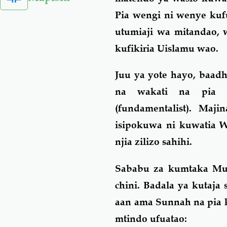
Pia wengi ni wenye kuf
utumiaji wa mitandao,
kufikiria Uislamu wao.
Juu ya yote hayo, baad
na wakati na pia 
(fundamentalist). Maj
isipokuwa ni kuwatia W
njia zilizo sahihi.
Sababu za kumtaka Mui
chini. Badala ya kutaja
aan ama Sunnah na pia k
mtindo ufuatao: