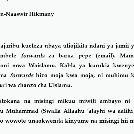
dun-Naaswir Hikmany
tajaribu kueleza ubaya uliojikita ndani ya jamii
a mbele
forwards
za barua pepe (email). Ma
goni mwa Waislamu. Kabla ya kurukia kwenye
uma
forwards
hizo moja kwa moja, ni muhimu k
uri wa chanzo cha Uislamu.
tokana na misingi mikuu miwili ambayo ni 
u Muhammad (Swalla Allaahu ‘alayhi wa aalihi 
wowote unaokwenda kinyume na misingi hii ni 