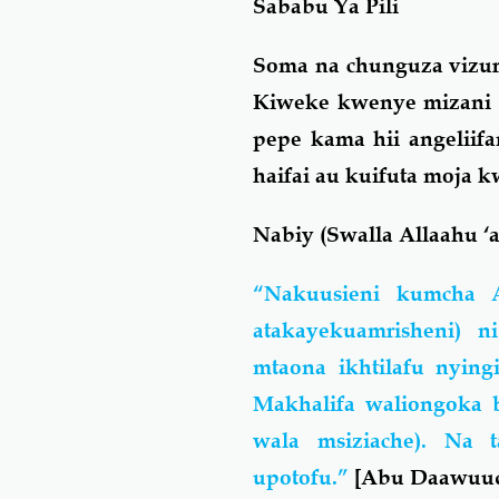
Sababu Ya Pili
Soma na chunguza vizur
Kiweke kwenye mizani 
pepe kama hii angeliifa
haifai au kuifuta moja k
Nabiy (Swalla Allaahu ‘
“Nakuusieni kumcha A
atakayekuamrisheni)
mtaona ikhtilafu nyin
Makhalifa waliongoka 
wala msiziache). Na 
upotofu.”
[Abu Daawuud