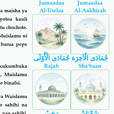
Jumaadaa
Jumaadaa
Al-Uwlaa
Al-Aakhirah
wa maisha ya
yotoa kauli
tu chochote.
 Muislamu ni
 barua pepe
جُمَادَى الْآخِرَة
جُمَادَى الْأُوْلَى
Rajab
Sha'baan
a kukumbuka
o, Muislamu
 binafsi.
wa Waislamu
o sahihi na
شَعْبَانْ
رَجَبْ
yao sahihi.