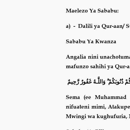
Maelezo Ya Sababu:
a) - Dalili ya Qur-aan/
Sababu Ya Kwanza
Angalia nini unachotum
mafunzo sahihi ya Qur-
ُمْ ذُنُوبَكُمْ ۗ وَاللَّـهُ غَفُورٌ رَّحِيمٌ
Sema
(
ee Muhammad
nifuateni mimi, Atakup
Mwingi wa kughufuria,