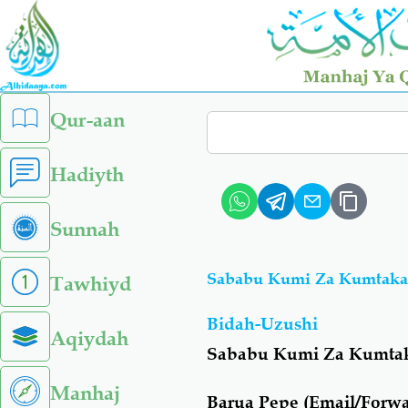
Skip
to
main
content
left
Qur-aan
Search
sidebar
menu
Hadiyth
Sunnah
Sababu Kumi Za Kumtaka 
Tawhiyd
Bidah-Uzushi
Aqiydah
Sababu Kumi Za Kumta
Manhaj
Barua Pepe (Email/Forw