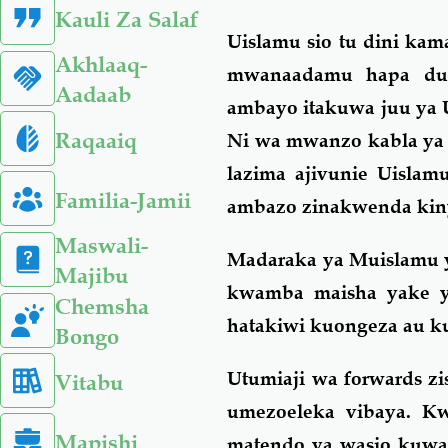
Kauli Za Salaf
Uislamu sio tu dini kam
Akhlaaq-
mwanaadamu hapa duni
Aadaab
ambayo itakuwa juu ya 
Raqaaiq
Ni wa mwanzo kabla ya h
lazima ajivunie Uisla
Familia-Jamii
ambazo zinakwenda kin
Maswali-
Madaraka ya Muislamu 
Majibu
kwamba maisha yake ya
Chemsha
hatakiwi kuongeza au k
Bongo
Utumiaji wa
forwards
zi
Vitabu
umezoeleka vibaya. Kw
Mapishi
matendo ya wasio kuwa