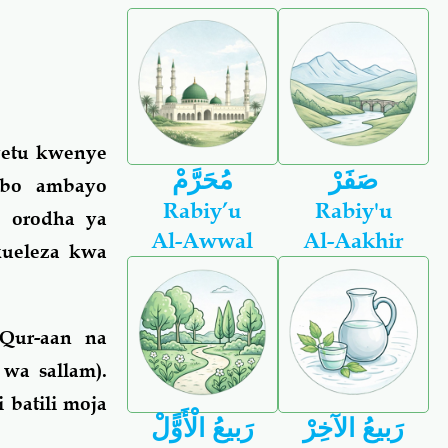
 yetu kwenye
صَفَرْ
مُحَرَّمْ
mbo ambayo
Rabiy’u
Rabiy'u
 orodha ya
Al-Awwal
Al-Aakhir
ueleza kwa
Qur-aan na
wa sallam).
batili moja
رَبيعُ الآخِرْ
رَبيعُ الْأَوًّلْ