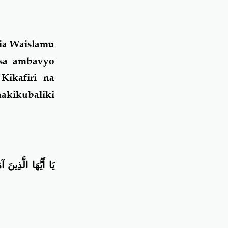
ia Waislamu
isa ambavyo
Kikafiri na
akikubaliki
يَا أَيُّهَا الَّذِينَ