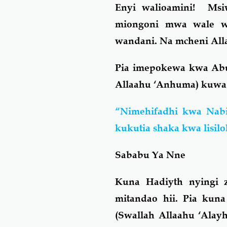
Enyi walioamini! Msi
miongoni mwa wale wa
wandani. Na mcheni All
Pia imepokewa kwa Abu
Allaahu ‘Anhuma) kuwa 
“Nimehifadhi kwa Nabiy
kukutia shaka kwa lisil
Sababu Ya Nne
Kuna Hadiyth nyingi z
mitandao hii. Pia ku
(Swallah Allaahu ‘Alayh