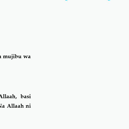
a mujibu wa
laah, basi
Na Allaah ni