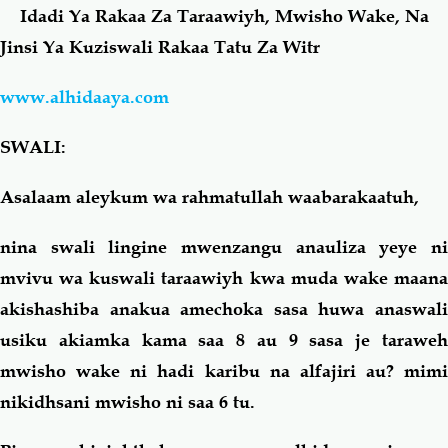
Idadi Ya Rakaa Za Taraawiyh, Mwisho Wake, Na
Jinsi Ya Kuziswali Rakaa Tatu Za Witr
Salaf Wa Ummah
Firaq-Makundi
www.alhidaaya.com
Fiqh-Ibaadah
Duaa-Adhkaar
SWALI:
Fataawa Za Ulamaa
Kauli Za Salaf
Asalaam aleykum wa rahmatullah waabarakaatuh,
Akhlaaq-Aadaab
Raqaaiq
nina swali lingine mwenzangu anauliza yeye ni
mvivu wa kuswali taraawiyh kwa muda wake maana
Familia-Jamii
Maswali-Majibu
akishashiba anakua amechoka sasa huwa anaswali
usiku akiamka kama saa 8 au 9 sasa je taraweh
Chemsha Bongo
Vitabu
mwisho wake ni hadi karibu na alfajiri au? mimi
nikidhsani mwisho ni saa 6 tu.
Mapishi