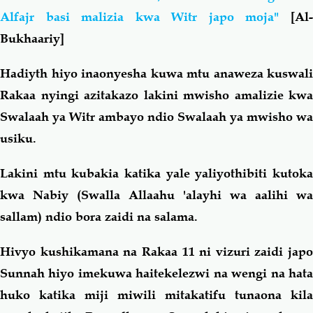
Alfajr basi malizia kwa Witr japo moja"
[Al
Bukhaariy]
Hadiyth hiyo inaonyesha kuwa mtu anaweza kuswali
Rakaa nyingi azitakazo lakini mwisho amalizie kwa
Swalaah ya Witr ambayo ndio Swalaah ya mwisho wa
usiku.
Lakini mtu kubakia katika yale yaliyothibiti kutoka
kwa Nabiy (Swalla Allaahu 'alayhi wa aalihi wa
sallam) ndio bora zaidi na salama.
Hivyo kushikamana na Rakaa 11 ni vizuri zaidi japo
Sunnah hiyo imekuwa haitekelezwi na wengi na hata
huko katika miji miwili mitakatifu tunaona kila