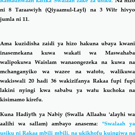
Ramadhwaan katika Swalaah zake za usiku.
Na hiz
ni 8 Taraawiyh (Qiyaamul-Layl) na 3 Witr hivyo
jumla ni 11.
Ama kuzidisha zaidi ya hizo hakuna ubaya kwani
inasemekana kuwa wakati wa Maswahaba
walipokuwa Waislam wanaongezeka na kuwa na
mchanganyiko wa wazee na watoto, walikuwa
wakiswali 20 hadi 36 wakizifanya Rakaa fupi fupi
lakini nyingi kwa sababu ya watu kuchoka na
kisimamo kirefu.
Kuna Hadiyth ya Nabiy (Swalla Allaahu 'alayhi wa
aalihi wa sallam) ambayo anasema:
"Swalaah y
usiku ni Rakaa mbili mbili, na ukikhofu kuingiwa na