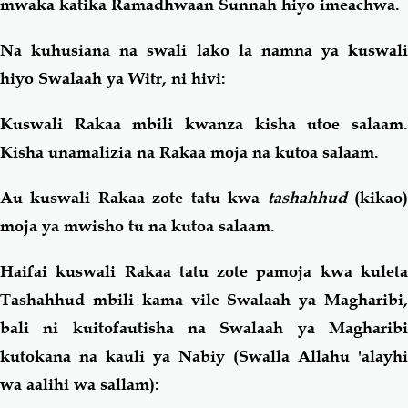
mwaka katika Ramadhwaan Sunnah hiyo imeachwa.
Na kuhusiana na swali lako la namna ya kuswali
hiyo Swalaah ya Witr, ni hivi:
Kuswali Rakaa mbili kwanza kisha utoe salaam.
Kisha unamalizia na Rakaa moja na kutoa salaam.
Au kuswali Rakaa zote tatu kwa
tashahhud
(kikao
moja ya mwisho tu na kutoa salaam.
Haifai kuswali Rakaa tatu zote pamoja kwa kuleta
Tashahhud mbili kama vile Swalaah ya Magharibi,
bali ni kuitofautisha na Swalaah ya Magharibi
kutokana na kauli ya Nabiy (Swalla Allahu 'alayhi
wa aalihi wa sallam):