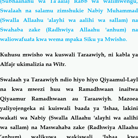
(Subhaanahu wa Ta’aala) Rabb wa walimwengu,
Swalaah na salamu zimshukie Nabiy Muhammad
(Swalla Allaahu 'alayhi wa aalihi wa sallam) na
Swahaba zake (Radhwiya Allaahu 'anhum) na
waliowafuata kwa wema mpaka Siku ya Mwisho.
Kuhusu mwisho wa kuswali Taraawiyh, ni kabla ya
Alfajr ukimalizia na Witr.
Swalaah ya Taraawiyh ndio hiyo hiyo Qiyaamul-Layl
na kwa mwezi huu wa Ramadhwaan inaitwa
Qiyaamur Ramadhwaan au Taraawiyh. Mazoea
yaliyojengeka ni kuiswali baada ya 'Ishaa, lakini
wakati wa Nabiy (Swalla Allaahu 'alayhi wa aalihi
wa sallam) na Maswahaba zake (Radhwiya Allaahu
‘anhum) walikuwa wakiswali 'Ishaa kwa