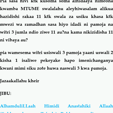
Pia sasa hivi ktk kusoma soma alhidaaya nimeona
kwamba MTUME swalalahu aleyhiwasalam alikua
hazidishi rakaa 11 ktk swala za usiku khasa ktk
mwezi wa ramadhan sasa hiyo idadi ni pamoja na
witri 3 jumla ndio ziwe 11 au?na kama nikizidisha 11
ni vibaya au?
pia wamesema witri usiswali 3 pamoja yaani uswali 2
kisha 1 isaliwe pekeyake hapo imenichanganya
kwani mimi siku zote huwa naswali 3 kwa pamoja.
Jazaakallahu kheir
JIBU:
AlhamduliLLaah Himidi Anastahiki Allaah