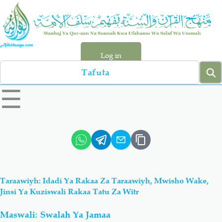
Skip
to
main
content
Log in
Search
left
☰
sidebar
menu
Qur-aan
Hadiyth
Sunnah
Tawhiyd
Taraawiyh: Idadi Ya Rakaa Za Taraawiyh, Mwisho Wake,
Aqiydah
Manhaj
Jinsi Ya Kuziswali Rakaa Tatu Za Witr
Maswali: Swalah Ya Jamaa
Shirki & Kufru
Bid-'ah (Uzushi)