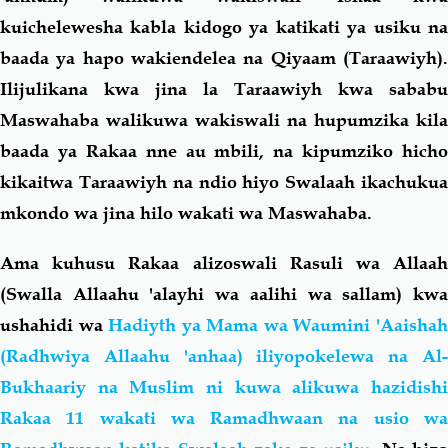
kuichelewesha kabla kidogo ya katikati ya usiku na
baada ya hapo wakiendelea na Qiyaam (Taraawiyh).
Ilijulikana kwa jina la Taraawiyh kwa sababu
Maswahaba walikuwa wakiswali na hupumzika kila
baada ya Rakaa nne au mbili, na kipumziko hicho
kikaitwa Taraawiyh na ndio hiyo Swalaah ikachukua
mkondo wa jina hilo wakati wa Maswahaba.
Ama kuhusu Rakaa alizoswali Rasuli wa Allaah
(Swalla Allaahu 'alayhi wa aalihi wa sallam) kwa
ushahidi wa
Hadiyth ya Mama wa Waumini 'Aaisha
(Radhwiya Allaahu 'anhaa) iliyopokelewa na Al-
Bukhaariy na Muslim ni kuwa alikuwa hazidishi
Rakaa 11 wakati wa Ramadhwaan na usio wa