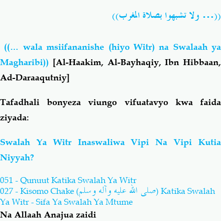
((… ولا تشبهوا بصلاة المغرب))
((… wala msiifananishe (hiyo Witr) na Swalaah ya
Magharibi))
[Al-Haakim, Al-Bayhaqiy, Ibn Hibbaan,
Ad-Daraaqutniy]
Tafadhali bonyeza viungo vifuatavyo kwa faida
ziyada:
Swalah Ya Witr Inaswaliwa Vipi Na Vipi Kutia
Niyyah?
051 - Qunuut Katika Swalah Ya Witr
صلى الله عليه وآله وسلم
027 - Kisomo Chake (
) Katika Swalah
Ya Witr - Sifa Ya Swalah Ya Mtume
Na Allaah Anajua zaidi