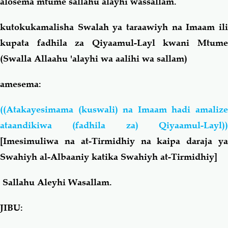
alosema mtume sallahu alayhi wassallam.
kutokukamalisha Swalah ya taraawiyh na Imaam ili
kupata fadhila za Qiyaamul-Layl kwani Mtume
(Swalla Allaahu 'alayhi wa aalihi wa sallam)
amesema:
((Atakayesimama (kuswali) na Imaam hadi amalize
ataandikiwa (fadhila za) Qiyaamul-Layl))
[Imesimuliwa na at-Tirmidhiy na kaipa daraja ya
Swahiyh al-Albaaniy katika Swahiyh at-Tirmidhiy]
Sallahu Aleyhi Wasallam.
JIBU: