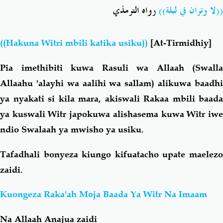
((لا وتران في ليلة))
رواه الترمذي
((Hakuna Witri mbili katika usiku))
[At-Tirmidhiy]
Pia imethibiti kuwa Rasuli wa Allaah (Swalla
Allaahu 'alayhi wa aalihi wa sallam) alikuwa baadhi
ya nyakati si kila mara, akiswali Rakaa mbili baada
ya kuswali Witr japokuwa alishasema kuwa Witr iwe
ndio Swalaah ya mwisho ya usiku.
Tafadhali bonyeza kiungo kifuatacho upate maelezo
zaidi.
Kuongeza Raka'ah Moja Baada Ya Witr Na Imaam
Na Allaah Anajua zaidi