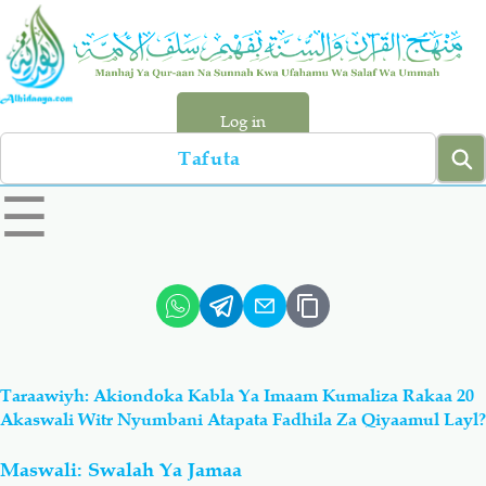
Skip
to
main
content
Log in
Search
left
☰
sidebar
menu
Qur-aan
Hadiyth
Sunnah
Tawhiyd
Taraawiyh: Akiondoka Kabla Ya Imaam Kumaliza Rakaa 20
Aqiydah
Manhaj
Akaswali Witr Nyumbani Atapata Fadhila Za Qiyaamul Layl?
Maswali: Swalah Ya Jamaa
Shirki & Kufru
Bid-'ah (Uzushi)