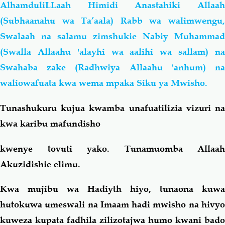
AlhamduliLLaah Himidi Anastahiki Allaah
(Subhaanahu wa Ta’aala) Rabb wa walimwengu,
Swalaah na salamu zimshukie Nabiy Muhammad
(Swalla Allaahu 'alayhi wa aalihi wa sallam) na
Swahaba zake (Radhwiya Allaahu 'anhum) na
waliowafuata kwa wema mpaka Siku ya Mwisho.
Tunashukuru kujua kwamba unafuatilizia vizuri na
kwa karibu mafundisho
kwenye tovuti yako. Tunamuomba Allaah
Akuzidishie elimu.
Kwa mujibu wa Hadiyth hiyo, tunaona kuwa
hutokuwa umeswali na Imaam hadi mwisho na hivyo
kuweza kupata fadhila zilizotajwa humo kwani bado