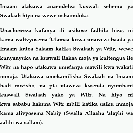
Imaam atakuwa anaendelea kuswali sehemu ya
Swalaah hiyo na wewe ushaondoka.
Unachoweza kufanya ili usikose fadhila hizo, ni
kama walivyosema ‘Ulamaa kuwa unaweza baada ya
Imaam kutoa Salaam katika Swalaah ya Witr, wewe
kunyanyuka na kuswali Rakaa moja ya kuitengua ile
Witr na hapo utakuwa umefanya mawili kwa wakati
mmoja. Utakuwa umekamilisha Swalaah na Imaam
hadi mwisho, na pia utaweza kwenda nyumbani
kuswali Swalaah yako ya Witr. Na hiyo ni
kwa sababu hakuna Witr mbili katika usiku mmoja
kama alivyosema Nabiy (Swalla Allaahu 'alayhi wa
aalihi wa sallam).