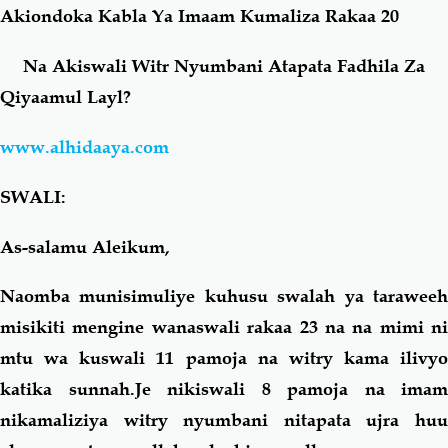
Akiondoka Kabla Ya Imaam Kumaliza Rakaa 20
Salaf Wa Ummah
Firaq-Makundi
Na Akiswali Witr Nyumbani Atapata Fadhila Za
Qiyaamul Layl?
Fiqh-Ibaadah
Duaa-Adhkaar
www.alhidaaya.com
Fataawa Za Ulamaa
Kauli Za Salaf
SWALI:
Akhlaaq-Aadaab
Raqaaiq
As-salamu Aleikum,
Familia-Jamii
Maswali-Majibu
Naomba munisimuliye kuhusu swalah ya taraweeh
misikiti mengine wanaswali rakaa 23 na na mimi ni
Chemsha Bongo
Vitabu
mtu wa kuswali 11 pamoja na witry kama ilivyo
katika sunnah.Je nikiswali 8 pamoja na imam
Mapishi
nikamaliziya witry nyumbani nitapata ujra huu