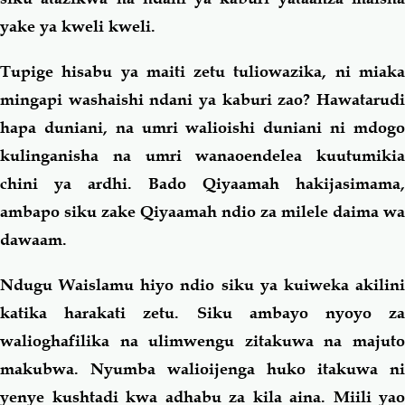
yake ya kweli kweli.
Tupige hisabu ya maiti zetu tuliowazika, ni miaka
mingapi washaishi ndani ya kaburi zao? Hawatarudi
hapa duniani, na umri walioishi duniani ni mdogo
kulinganisha na umri wanaoendelea kuutumikia
chini ya ardhi. Bado Qiyaamah hakijasimama,
ambapo siku zake Qiyaamah ndio za milele daima wa
dawaam.
Ndugu Waislamu hiyo ndio siku ya kuiweka akilini
katika harakati zetu. Siku ambayo nyoyo za
walioghafilika na ulimwengu zitakuwa na majuto
makubwa. Nyumba walioijenga huko itakuwa ni
yenye kushtadi kwa adhabu za kila aina. Miili
yao