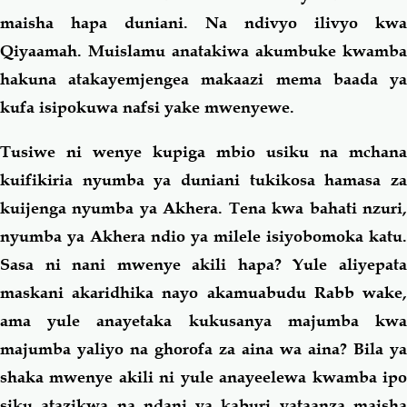
maisha hapa duniani. Na ndivyo ilivyo kwa
Qiyaamah. Muislamu anatakiwa akumbuke kwamba
hakuna atakayemjengea makaazi mema baada ya
kufa isipokuwa nafsi yake mwenyewe.
Tusiwe ni wenye kupiga mbio usiku na mchana
kuifikiria nyumba ya duniani tukikosa hamasa za
kuijenga nyumba ya Akhera. Tena kwa bahati nzuri,
nyumba ya Akhera ndio ya milele isiyobomoka katu.
Sasa ni nani mwenye akili hapa? Yule aliyepata
maskani akaridhika nayo akamuabudu Rabb wake,
ama yule anayetaka kukusanya majumba kwa
majumba yaliyo na ghorofa za aina wa aina? Bila ya
shaka mwenye akili ni yule anayeelewa kwamba ipo
siku atazikwa na ndani ya kaburi yataanza maisha