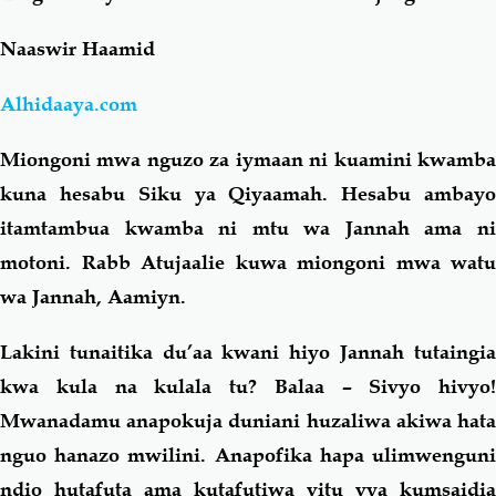
Naaswir Haamid
Salaf Wa Ummah
Firaq-Makundi
Alhidaaya.com
Fiqh-Ibaadah
Duaa-Adhkaar
Miongoni mwa nguzo za iymaan ni kuamini kwamba
Fataawa Za Ulamaa
Kauli Za Salaf
kuna hesabu Siku ya Qiyaamah. Hesabu ambayo
itamtambua kwamba ni mtu wa Jannah ama ni
Akhlaaq-Aadaab
Raqaaiq
motoni. Rabb Atujaalie kuwa miongoni mwa watu
wa Jannah, Aamiyn.
Familia-Jamii
Maswali-Majibu
Lakini tunaitika du’aa kwani hiyo Jannah tutaingia
kwa kula na kulala tu?
Balaa
– Sivyo hivyo!
Chemsha Bongo
Vitabu
Mwanadamu anapokuja duniani huzaliwa akiwa hata
nguo hanazo mwilini. Anapofika hapa ulimwenguni
Mapishi
ndio hutafuta ama kutafutiwa vitu vya kumsaidia