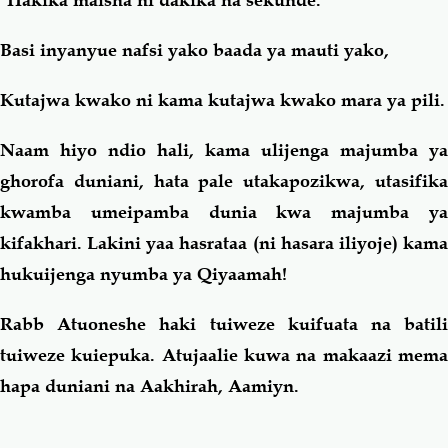
"Hakika maisha ni dakika na sekunde."
Basi inyanyue nafsi yako baada ya mauti yako,
Kutajwa kwako ni kama kutajwa kwako mara ya pili.
Naam hiyo ndio hali, kama ulijenga majumba ya
ghorofa duniani, hata pale utakapozikwa, utasifika
kwamba umeipamba dunia kwa majumba ya
kifakhari. Lakini
ya
a
hasrataa
(ni hasara iliyoje) kam
hukuijenga nyumba ya Qiyaamah!
Rabb Atuoneshe haki tuiweze kuifuata na batili
tuiweze kuiepuka. Atujaalie kuwa na makaazi mema
hapa duniani na Aakhirah, Aamiyn.