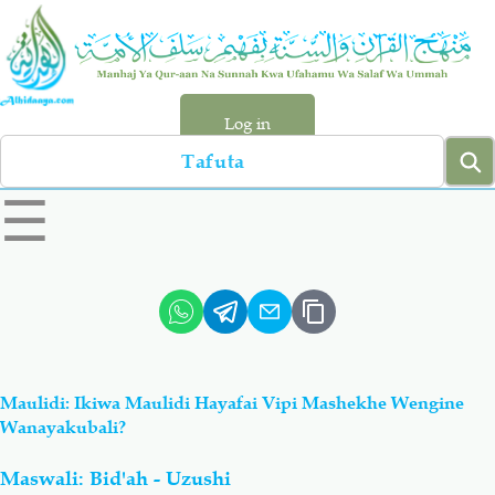
Skip
to
main
content
Log in
Search
left
☰
sidebar
menu
Qur-aan
Hadiyth
Sunnah
Tawhiyd
Maulidi: Ikiwa Maulidi Hayafai Vipi Mashekhe Wengine
Aqiydah
Manhaj
Wanayakubali?
Maswali: Bid'ah - Uzushi
Shirki & Kufru
Bid-'ah (Uzushi)