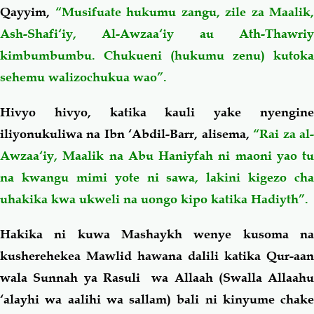
Qayyim,
“Musifuate hukumu zangu, zile za Maalik,
Ash-Shafi‘iy, Al-Awzaa‘iy au Ath-Thawriy
kimbumbumbu. Chukueni (hukumu zenu) kutoka
sehemu walizochukua wao”.
Hivyo hivyo, katika kauli yake nyengine
iliyonukuliwa na Ibn ‘Abdil-Barr, alisema,
“Rai za al
Awzaa‘iy, Maalik na Abu Haniyfah ni maoni yao tu
na kwangu mimi yote ni sawa, lakini kigezo cha
uhakika kwa ukweli na uongo kipo katika Hadiyth”.
Hakika ni kuwa Mashaykh wenye kusoma na
kusherehekea Mawlid hawana dalili katika Qur-aan
wala Sunnah ya Rasuli wa Allaah (Swalla Allaahu
‘alayhi wa aalihi wa sallam) bali ni kinyume chake