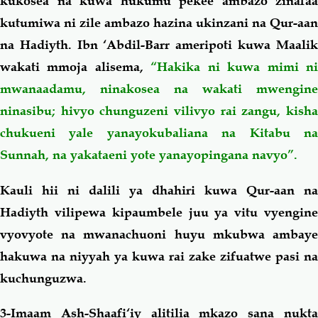
kukosea na kuwa hukumu pekee ambazo zinafaa
kutumiwa ni zile ambazo hazina ukinzani na Qur-aan
na Hadiyth. Ibn ‘Abdil-Barr ameripoti kuwa Maalik
wakati mmoja alisema,
“Hakika ni kuwa mimi n
mwanaadamu, ninakosea na wakati mwengine
ninasibu; hivyo chunguzeni vilivyo rai zangu, kisha
chukueni yale yanayokubaliana na Kitabu na
Sunnah, na yakataeni yote yanayopingana navyo”.
Kauli hii ni dalili ya dhahiri kuwa Qur-aan na
Hadiyth vilipewa kipaumbele juu ya vitu vyengine
vyovyote na mwanachuoni huyu mkubwa ambaye
hakuwa na niyyah ya kuwa rai zake zifuatwe pasi na
kuchunguzwa.
3-Imaam Ash-Shaafi‘iy
alitilia mkazo sana nukt