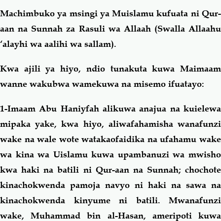
Machimbuko ya msingi ya Muislamu kufuata ni Qur-
aan na Sunnah za Rasuli wa Allaah (Swalla Allaahu
‘alayhi wa aalihi wa sallam).
Kwa ajili ya hiyo, ndio tunakuta kuwa Maimaam
wanne wakubwa wamekuwa na misemo ifuatayo:
1-Imaam Abu Haniyfah
alikuwa anajua na kuielew
mipaka yake, kwa hiyo, aliwafahamisha wanafunzi
wake na wale wote watakaofaidika na ufahamu wake
wa kina wa Uislamu kuwa upambanuzi wa mwisho
kwa haki na batili ni Qur-aan na Sunnah; chochote
kinachokwenda pamoja navyo ni haki na sawa na
kinachokwenda kinyume ni batili. Mwanafunzi
wake, Muhammad bin al-Hasan, ameripoti kuwa