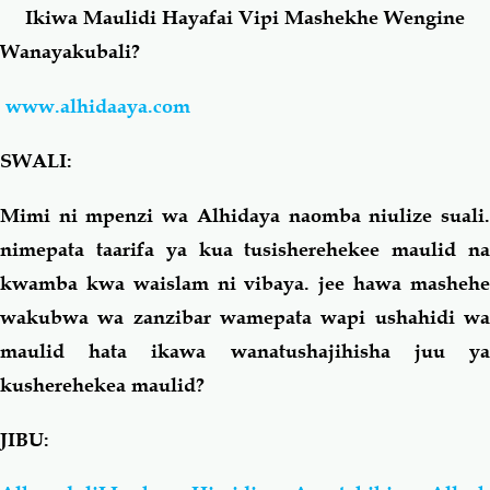
Ikiwa Maulidi Hayafai Vipi Mashekhe Wengine
Wanayakubali?
Salaf Wa Ummah
Firaq-Makundi
www.alhidaaya.com
Fiqh-Ibaadah
Duaa-Adhkaar
SWALI:
Fataawa Za Ulamaa
Kauli Za Salaf
Mimi ni mpenzi wa Alhidaya naomba niulize suali.
nimepata taarifa ya kua tusisherehekee maulid na
Akhlaaq-Aadaab
Raqaaiq
kwamba kwa waislam ni vibaya. jee hawa mashehe
wakubwa wa zanzibar wamepata wapi ushahidi wa
Familia-Jamii
Maswali-Majibu
maulid hata ikawa wanatushajihisha juu ya
Chemsha Bongo
Vitabu
kusherehekea maulid?
JIBU:
Mapishi