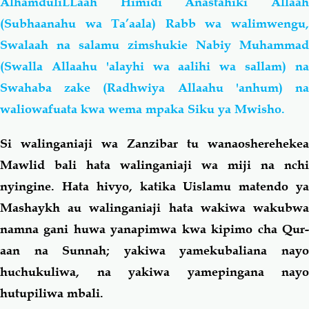
AlhamduliLLaah Himidi Anastahiki Allaah
(Subhaanahu wa Ta’aala) Rabb wa walimwengu,
Swalaah na salamu zimshukie Nabiy Muhammad
(Swalla Allaahu 'alayhi wa aalihi wa sallam) na
Swahaba zake (Radhwiya Allaahu 'anhum) na
waliowafuata kwa wema mpaka Siku ya Mwisho.
Si walinganiaji wa Zanzibar tu wanaosherehekea
Mawlid bali hata walinganiaji wa miji na nchi
nyingine. Hata hivyo, katika Uislamu matendo ya
Mashaykh au walinganiaji hata wakiwa wakubwa
namna gani huwa yanapimwa kwa kipimo cha Qur-
aan na Sunnah; yakiwa yamekubaliana nayo
huchukuliwa, na yakiwa yamepingana nayo
hutupiliwa mbali.