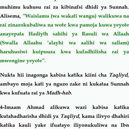
muhimu kuhusu rai za kibinafsi dhidi ya Sunnah.
Alisema,
“Waislamu (wa wakati wangu) walikuwa na
rai zinazokubaliwa na wote kwa pamoja kuwa yeyote
anayepata Hadiyth sahihi ya Rasuli wa Allaah
(Swalla Allaahu ‘alayhi wa aalihi wa sallam)
haruhusiwi kuipuuza kwa kufadhilisha rai ya
mwengine yeyote”.
Nukta hii inagonga kabisa katika kiini cha
Taqliyd
,
ambayo moja kati ya nguzo zake ni kukataa Sunnah
kwa kufuata rai ya
Madh-hab
.
4-
Imaam Ahmad
alikuwa wazi kabisa katik
kutahadharisha dhidi ya
Taqliyd
, kama ilivyo dhahiri
katika kauli yake ifuatayo iliyonukuliwa na Ibn