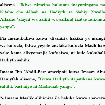
alisema,
“Ikiwa nimetoa hukumu inayopingana n
Kitabu cha Allaah na Hadiyth za Nabiy
(Swall
Allaahu ‘alayhi wa aalihi wa sallam) ikatae hukumu
yangu”.
Pia imenukuliwa kuwa aliashiria hakika ya msingi
wa kufuata, ikiwa yeyote anataka kufuata Madh-hab
yake kama alivyotarajia kufuatwa, ni kule kukubali
Hadiyth sahihi.
Imaam Ibn ‘Abdil-Barr ameripoti kuwa Imaam Abu
Haniyfah alisema,
“Ikiwa Hadiyth itapatikana kuw
sahihi, basi hiyo ni Madh-hab yangu”.
2- Imaam Maalik
alihimiza ile hakika kuwa anawez