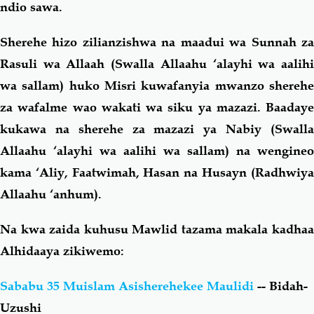
ndio sawa.
Sherehe hizo zilianzishwa na maadui wa Sunnah za
Rasuli wa Allaah (Swalla Allaahu ‘alayhi wa aalihi
wa sallam) huko Misri kuwafanyia mwanzo sherehe
za wafalme wao wakati wa siku ya mazazi. Baadaye
kukawa na sherehe za mazazi ya Nabiy (Swalla
Allaahu ‘alayhi wa aalihi wa sallam) na wengineo
kama ‘Aliy, Faatwimah, Hasan na Husayn (Radhwiya
Allaahu ‘anhum).
Na kwa zaida kuhusu Mawlid tazama makala kadhaa
Alhidaaya zikiwemo:
Sababu 35 Muislam Asisherehekee Maulidi
-- Bidah-
Uzushi