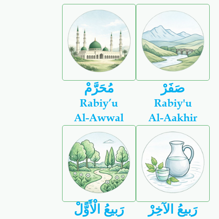
صَفَرْ
مُحَرَّمْ
Rabiy’u
Rabiy'u
Al-Awwal
Al-Aakhir
رَبيعُ الآخِرْ
رَبيعُ الْأَوًّلْ