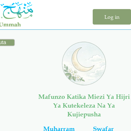
Log in
Mafunzo Katika Miezi Ya Hijri
Ya Kutekeleza Na Ya
Kujiepusha
Muharram
Swafar