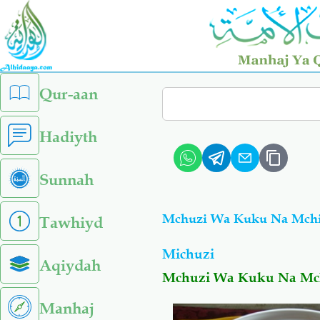
Skip
to
main
content
left
Qur-aan
Search
sidebar
menu
Hadiyth
Sunnah
Mchuzi Wa Kuku Na Mch
Tawhiyd
Michuzi
Aqiydah
Mchuzi Wa Kuku Na Mc
Manhaj