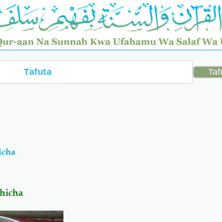
icha
hicha