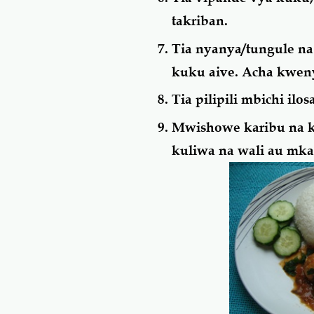
takriban.
Tia nyanya/tungule na
kuku aive. Acha kweny
Tia pilipili mbichi i
Mwishowe karibu na k
kuliwa na wali au mka