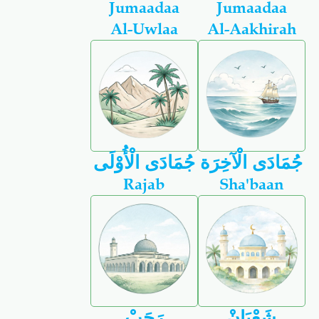
Jumaadaa
Jumaadaa
Al-Uwlaa
Al-Aakhirah
جُمَادَى الْآخِرَة
جُمَادَى الْأُوْلَى
Rajab
Sha'baan
شَعْبَانْ
رَجَبْ