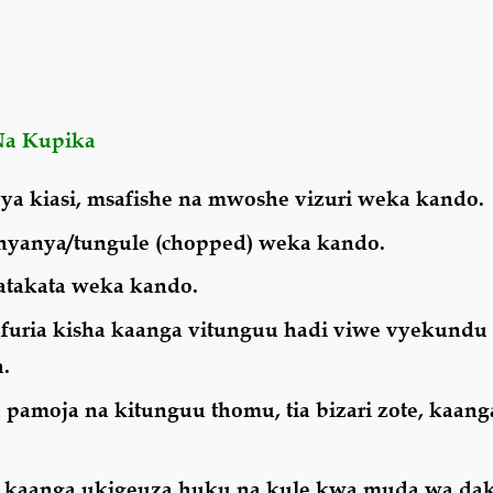
Na Kupika
a kiasi, msafishe na mwoshe vizuri weka kando.
 nyanya/tungule (chopped) weka kando.
atakata weka kando.
furia kisha kaanga vitunguu hadi viwe vyekundu
a.
 pamoja na kitunguu thomu, tia bizari zote, kaan
, kaanga ukigeuza huku na kule kwa muda wa dak