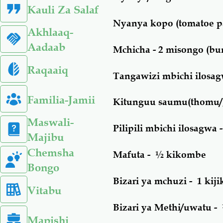
Kauli Za Salaf
Nyanya kopo (tomatoe pa
Akhlaaq-
Aadaab
Mchicha - 2 misongo (b
Raqaaiq
Tangawizi mbichi ilosagw
Familia-Jamii
Kitunguu saumu(thomu/ga
Maswali-
Pilipili mbichi ilosagwa -
Majibu
Chemsha
Mafuta - ½ kikombe
Bongo
Bizari ya mchuzi - 1 kiji
Vitabu
Bizari ya Methi/uwatu - 
Mapishi