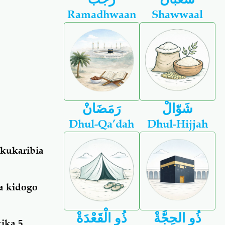
Ramadhwaan
Shawwaal
شَوّالْ
رَمَضَانْ
Dhul-Qa’dah
Dhul-Hijjah
 kukaribia
ga kidogo
ذُو الحِجَّةْ
ذُو الْقَعْدَةْ
ika 5