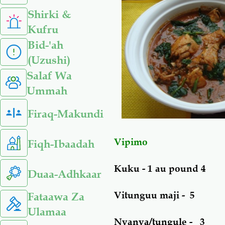
Shirki &
Kufru
Bid-'ah
(Uzushi)
Salaf Wa
Ummah
Firaq-Makundi
Vipimo
Fiqh-Ibaadah
Kuku - 1 au pound 4
Duaa-Adhkaar
Vitunguu maji - 5
Fataawa Za
Ulamaa
Nyanya/tungule - 3