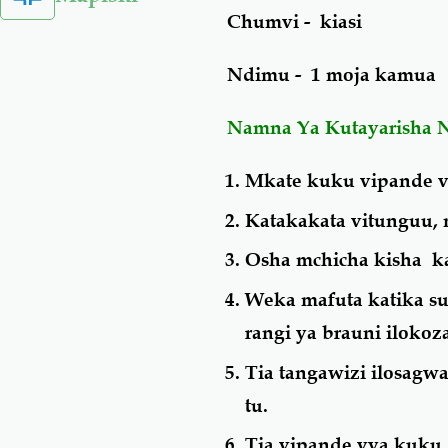
Chumvi - kiasi
Ndimu - 1 moja kamua
Namna Ya Kutayarisha 
Mkate kuku vipande vy
Katakakata vitunguu,
Osha mchicha kisha k
Weka mafuta katika su
rangi ya brauni ilokoz
Tia tangawizi ilosagwa
tu.
Tia vipande vya kuku