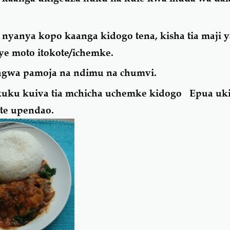
 nyanya kopo kaanga kidogo tena, kisha tia maji 
e moto itokote/ichemke.
losagwa pamoja na ndimu na chumvi.
uku kuiva tia mchicha uchemke kidogo Epua uki
te upendao.