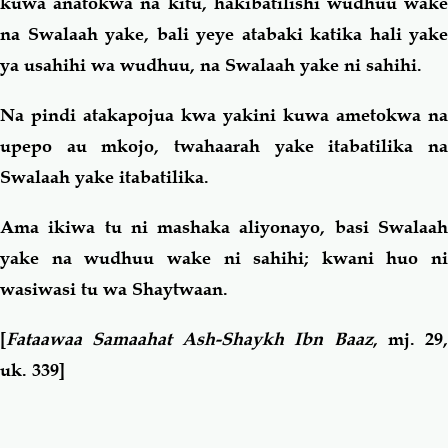
kuwa anatokwa na kitu, hakibatilishi wudhuu wake
na Swalaah yake, bali yeye atabaki katika hali yake
ya usahihi wa wudhuu, na Swalaah yake ni sahihi.
Na pindi atakapojua kwa yakini kuwa ametokwa na
upepo au mkojo, twahaarah yake itabatilika na
Swalaah yake itabatilika.
Ama ikiwa tu ni mashaka aliyonayo, basi Swalaah
yake na wudhuu wake ni sahihi; kwani huo ni
wasiwasi tu wa Shaytwaan.
[
Fataawaa Samaahat Ash-Shaykh Ibn Baaz
, mj. 29
uk. 339]