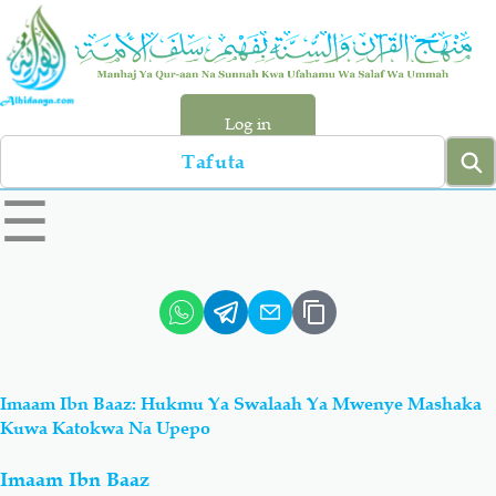
Skip
to
main
content
Log in
Search
left
☰
sidebar
menu
Qur-aan
Hadiyth
Sunnah
Tawhiyd
Imaam Ibn Baaz: Hukmu Ya Swalaah Ya Mwenye Mashaka
Aqiydah
Manhaj
Kuwa Katokwa Na Upepo
Imaam Ibn Baaz
Shirki & Kufru
Bid-'ah (Uzushi)