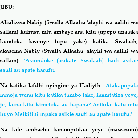
JIBU:
Aliulizwa Nabiy (Swalla Allaahu 'alayhi wa aalihi wa
sallam) kuhusu mtu ambaye ana kitu (upepo unataka
kumtoka kwenye tupu yake) katika Swalaah,
akasema Nabiy (Swalla Allaahu 'alayhi wa aalihi wa
sallam):
'Asiondoke (asikate Swalaah) hadi asiki
sauti au apate harufu.'
Na katika lafdhi nyingine ya Hadiyth:
'Atakapopata
mmoja wenu kitu katika tumbo lake, ikamtatiza yeye,
je, kuna kitu kimetoka au hapana? Asitoke katu mtu
huyo Msikitini mpaka asikie sauti au apate harufu.'
Na kile ambacho kinampitikia yeye (mawazoni)