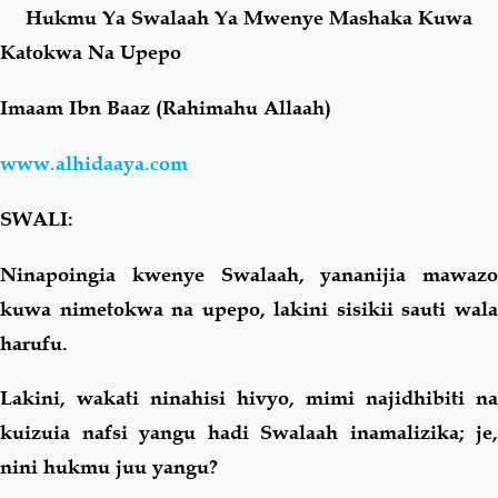
Hukmu Ya Swalaah Ya Mwenye Mashaka Kuwa
Katokwa Na Upepo
Salaf Wa Ummah
Firaq-Makundi
Imaam Ibn Baaz (Rahimahu Allaah)
Fiqh-Ibaadah
Duaa-Adhkaar
www.alhidaaya.com
Fataawa Za Ulamaa
Kauli Za Salaf
SWALI:
Akhlaaq-Aadaab
Raqaaiq
Ninapoingia kwenye Swalaah, yananijia mawazo
kuwa nimetokwa na upepo, lakini sisikii sauti wala
Familia-Jamii
Maswali-Majibu
harufu.
Chemsha Bongo
Vitabu
Lakini, wakati ninahisi hivyo, mimi najidhibiti na
kuizuia nafsi yangu hadi Swalaah inamalizika; je,
Mapishi
nini hukmu juu yangu?