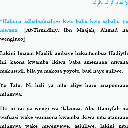
لاَ يُقادُ الوَالِدُ بالْوَلَد
“Hakuna adhabu/malipo kwa baba kwa sababu ya
mwana”
[At-Tirmidhiy, Ibn Maajah, Ahmad na
wengineo]
Lakini Imaam Maalik ambaye hakuitambua Hadiyth
hii kaona kwamba ikiwa baba amemuua mwana
makusudi, bila ya makosa yoyote, basi naye auliwe.
Ya Tatu:
Ni hali ya mtu aliye huru anapomuua
mtumwa.
Hii ni rai ya wengi wa ‘Ulamaa. Abu Haniyfah na
wafuasi wake wamaona kwamba ikiwa mtu atamuua
mtumwa wake mwenyewe, asiuliwe, lakini mtu