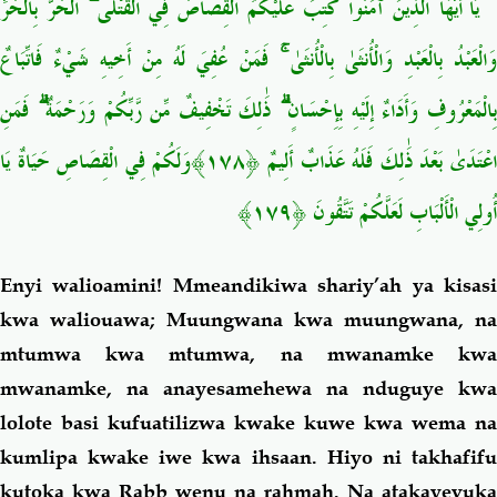
يَا أَيُّهَا الَّذِينَ آمَنُوا كُتِبَ عَلَيْكُمُ الْقِصَاصُ فِي الْقَتْلَى ۖ الْحُرُّ بِالْحُرِّ
وَالْعَبْدُ بِالْعَبْدِ وَالْأُنثَىٰ بِالْأُنثَىٰ ۚ فَمَنْ عُفِيَ لَهُ مِنْ أَخِيهِ شَيْءٌ فَاتِّبَاعٌ
بِالْمَعْرُوفِ وَأَدَاءٌ إِلَيْهِ بِإِحْسَانٍ ۗ ذَٰلِكَ تَخْفِيفٌ مِّن رَّبِّكُمْ وَرَحْمَةٌ ۗ فَمَنِ
اعْتَدَىٰ بَعْدَ ذَٰلِكَ فَلَهُ عَذَابٌ أَلِيمٌ ﴿١٧٨﴾وَلَكُمْ فِي الْقِصَاصِ حَيَاةٌ يَا
أُولِي الْأَلْبَابِ لَعَلَّكُمْ تَتَّقُونَ ﴿١٧٩﴾
Enyi walioamini! Mmeandikiwa shariy’ah ya kisasi
kwa waliouawa; Muungwana kwa muungwana, na
mtumwa kwa mtumwa, na mwanamke kwa
mwanamke, na anayesamehewa na nduguye kwa
lolote basi kufuatilizwa kwake kuwe kwa wema na
kumlipa kwake iwe kwa ihsaan. Hiyo ni takhafifu
kutoka kwa Rabb wenu na rahmah. Na atakayevuka