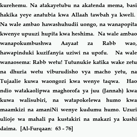
kurehemu. Na atakayetubu na akatenda mema, basi
hakika yeye anatubia kwa Allaah tawbah ya kweli.
Na wale ambao hawashuhudii uongo, na wanapopita
kwenye upuuzi hupita kwa heshima. Na wale ambao
wanapokumbushwa Aayaat za Rabb wao,
hawapinduki kuzifanyia uziwi na upofu. Na wale
wanaosema: Rabb wetu! Tutunukie katika wake zetu
na dhuria wetu viburudisho vya macho yetu, na
Tujaalie kuwa waongozi kwa wenye taqwa. Hao
ndio watakaolipwa maghorofa ya juu (Jannah) kwa
kuwa walisubiri, na watapokelewa humo kwa
maamkizi na amaniNi wenye kudumu humo. Uzuri
ulioje wa mahali pa kustakiri na makazi ya kushi
daima.
[Al-Furqaan: 63 - 76]