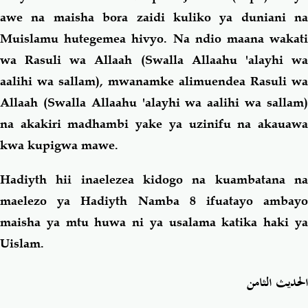
awe na maisha bora zaidi kuliko ya duniani na
Muislamu hutegemea hivyo. Na ndio maana wakati
wa Rasuli wa Allaah (Swalla Allaahu 'alayhi wa
aalihi wa sallam), mwanamke alimuendea Rasuli wa
Allaah (Swalla Allaahu 'alayhi wa aalihi wa sallam)
na akakiri madhambi yake ya uzinifu na akauawa
kwa kupigwa mawe.
Hadiyth hii inaelezea kidogo na kuambatana na
maelezo ya Hadiyth Namba 8 ifuatayo ambayo
maisha ya mtu huwa ni ya usalama katika haki ya
Uislam.
الحديث الثامن