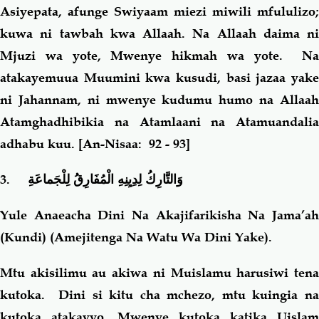
Asiyepata, afunge Swiyaam miezi miwili mfululizo;
kuwa ni tawbah kwa Allaah. Na Allaah daima ni
Mjuzi wa yote, Mwenye hikmah wa yote.
Na
atakayemuua Muumini kwa kusudi, basi jazaa yake
ni Jahannam, ni mwenye kudumu humo na Allaah
Atamghadhibikia na Atamlaani na Atamuandalia
adhabu kuu
.
[An-Nisaa: 92 - 93]
3.
وَالتَّارِكُ لِدِيِنِهِ الْمُفَارِقُ لِلْجَماعَة
Yule Anaeacha Dini Na Akajifarikisha Na Jama’ah
(Kundi) (Amejitenga Na Watu Wa Dini Yake).
Mtu akisilimu au akiwa ni Muislamu harusiwi tena
kutoka. Dini si kitu cha mchezo, mtu kuingia na
kutoka atakavyo. Mwenye kutoka katika Uislam