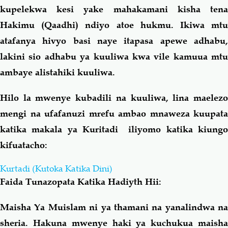
kupelekwa kesi yake mahakamani kisha tena
Hakimu (Qaadhi) ndiyo atoe hukmu. Ikiwa mtu
atafanya hivyo basi naye itapasa apewe adhabu,
lakini sio adhabu ya kuuliwa kwa vile kamuua mtu
ambaye alistahiki kuuliwa.
Hilo la mwenye kubadili na kuuliwa, lina maelezo
mengi na ufafanuzi mrefu ambao mnaweza kuupata
katika makala ya Kuritadi iliyomo katika kiungo
kifuatacho:
Kurtadi (Kutoka Katika Dini)
Faida Tunazopata Katika Hadiyth Hii:
Maisha Ya Muislam ni ya thamani na yanalindwa na
sheria. Hakuna mwenye haki ya kuchukua maisha