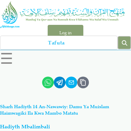
Skip
to
main
content
Log in
Search
left
☰
sidebar
menu
Qur-aan
Hadiyth
Sunnah
Tawhiyd
Sharh Hadiyth 14 An-Nawawiy: Damu Ya Muislam
Aqiydah
Manhaj
Haimwagiki Ila Kwa Mambo Matatu
Hadiyth Mbalimbali
Shirki & Kufru
Bid-'ah (Uzushi)