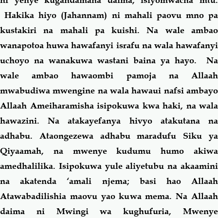
ni yenye kugandamana daima; isiyomwacha mtu.
Hakika hiyo (Jahannam) ni mahali paovu mno pa
kustakiri na mahali pa kuishi. Na wale ambao
wanapotoa huwa hawafanyi israfu na wala hawafanyi
uchoyo na wanakuwa wastani baina ya hayo. Na
wale ambao hawaombi pamoja na Allaah
mwabudiwa mwengine na wala hawaui nafsi ambayo
Allaah Ameiharamisha isipokuwa kwa haki, na wala
hawazini. Na atakayefanya hivyo atakutana na
adhabu. Ataongezewa adhabu maradufu Siku ya
Qiyaamah, na mwenye kudumu humo akiwa
amedhalilika. Isipokuwa yule aliyetubu na akaamini
na akatenda ‘amali njema; basi hao Allaah
Atawabadilishia maovu yao kuwa mema. Na Allaah
daima ni Mwingi wa kughufuria, Mwenye