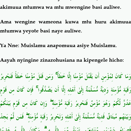
akimuua mtumwa wa mtu mwengine basi auliwe.
Ama wengine wameona kuwa mtu huru akimuua
mtumwa yeyote basi naye auliwe.
Ya Nne:
Muislamu anapomuua asiye Muislamu.
Aayah nyingine zinazohusiana na kipengele hicho:
وَمَا كَانَ لِمُؤْمِنٍ أَن يَقْتُلَ مُؤْمِنًا إِلَّا خَطَأً ۚ وَمَن قَتَلَ مُؤْمِنًا خَطَأً فَتَحْرِيرُ
رَقَبَةٍ مُّؤْمِنَةٍ وَدِيَةٌ مُّسَلَّمَةٌ إِلَىٰ أَهْلِهِ إِلَّا أَن يَصَّدَّقُوا ۚ فَإِن كَانَ مِن قَوْمٍ
عَدُوٍّ لَّكُمْ وَهُوَ مُؤْمِنٌ فَتَحْرِيرُ رَقَبَةٍ مُّؤْمِنَةٍ ۖ وَإِن كَانَ مِن قَوْمٍ بَيْنَكُمْ
وَبَيْنَهُم مِّيثَاقٌ فَدِيَةٌ مُّسَلَّمَةٌ إِلَىٰ أَهْلِهِ وَتَحْرِيرُ رَقَبَةٍ مُّؤْمِنَةٍ ۖ فَمَن لَّمْ يَجِدْ
فَصِيَامُ شَهْرَيْنِ مُتَتَابِعَيْنِ تَوْبَةً مِّنَ اللَّـهِ ۗ وَكَانَ اللَّـهُ عَلِيمًا