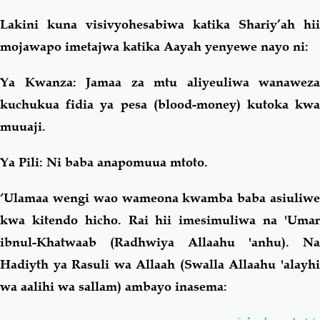
Lakini kuna visivyohesabiwa katika Shariy’ah hii
mojawapo imetajwa katika Aayah yenyewe nayo ni:
Ya Kwanza:
Jamaa za mtu aliyeuliwa wanaweza
kuchukua fidia ya pesa (blood-money) kutoka kwa
muuaji.
Ya Pili:
Ni baba anapomuua mtoto.
‘Ulamaa wengi wao wameona kwamba baba asiuliwe
kwa kitendo hicho. Rai hii imesimuliwa na 'Umar
ibnul-Khatwaab (Radhwiya Allaahu 'anhu). Na
Hadiyth ya Rasuli wa Allaah (Swalla Allaahu 'alayhi
wa aalihi wa sallam) ambayo inasema: