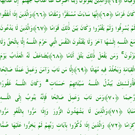
وَقِيَامًا ﴿٦٤﴾وَالَّذِينَ يَقُولُونَ رَبَّنَا اصْرِفْ عَنَّا عَذَابَ جَهَنَّمَ ۖ إِنَّ عَذَابَهَا
كَانَ غَرَامًا ﴿٦٥﴾إِنَّهَا سَاءَتْ مُسْتَقَرًّا وَمُقَامًا ﴿٦٦﴾وَالَّذِينَ إِذَا أَنفَقُوا
لَمْ يُسْرِفُوا وَلَمْ يَقْتُرُوا وَكَانَ بَيْنَ ذَٰلِكَ قَوَامًا ﴿٦٧﴾وَالَّذِينَ لَا يَدْعُونَ
مَعَ اللَّـهِ إِلَـٰهًا آخَرَ وَلَا يَقْتُلُونَ النَّفْسَ الَّتِي حَرَّمَ اللَّـهُ إِلَّا بِالْحَقِّ وَلَا
يَزْنُونَ ۚ وَمَن يَفْعَلْ ذَٰلِكَ يَلْقَ أَثَامًا ﴿٦٨﴾يُضَاعَفْ لَهُ الْعَذَابُ يَوْمَ
الْقِيَامَةِ وَيَخْلُدْ فِيهِ مُهَانًا ﴿٦٩﴾إِلَّا مَن تَابَ وَآمَنَ وَعَمِلَ عَمَلًا صَالِحًا
فَأُولَـٰئِكَ يُبَدِّلُ اللَّـهُ سَيِّئَاتِهِمْ حَسَنَاتٍ ۗ وَكَانَ اللَّـهُ غَفُورًا
رَّحِيمًا ﴿٧٠﴾وَمَن تَابَ وَعَمِلَ صَالِحًا فَإِنَّهُ يَتُوبُ إِلَى اللَّـهِ
مَتَابًا ﴿٧١﴾وَالَّذِينَ لَا يَشْهَدُونَ الزُّورَ وَإِذَا مَرُّوا بِاللَّغْوِ مَرُّوا
كِرَامًا ﴿٧٢﴾ وَالَّذِينَ إِذَا ذُكِّرُوا بِآيَاتِ رَبِّهِمْ لَمْ يَخِرُّوا عَلَيْهَا صُمًّا