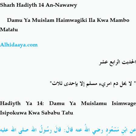
Sharh Hadiyth 14 An-Nawawy
Salaf Wa Ummah
Firaq-Makundi
Damu Ya Muislam Haimwagiki Ila Kwa Mambo
Matatu
Fiqh-Ibaadah
Duaa-Adhkaar
Alhidaaya.com
Fataawa Za Ulamaa
Kauli Za Salaf
الحديث الرابع عشر
Akhlaaq-Aadaab
Raqaaiq
" لا يحل دم امريء مسلم إلا بإحدى ثلاث"
Familia-Jamii
Maswali-Majibu
Hadiyth
Ya 14: Damu Ya Muislamu Isimwage
Chemsha Bongo
Vitabu
Isipokuwa Kwa Sababu Tatu
Mapishi
عن ابْنِ مَسْعُودٍ رضي اللهُ عنه قالَ: قالَ رسُولُ الله صلى الله عليه