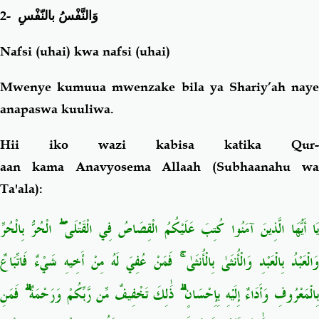
2-
وَالنَّفْسُ بالنّفْسِ
Nafsi (uhai) kwa nafsi (uhai)
Mwenye kumuua mwenzake bila ya Shariy’ah naye
anapaswa kuuliwa
.
Hii iko wazi kabisa katika Qur-
aan kama Anavyosema Allaah (Subhaanahu wa
Ta'ala):
يَا أَيُّهَا الَّذِينَ آمَنُوا كُتِبَ عَلَيْكُمُ الْقِصَاصُ فِي الْقَتْلَى ۖ الْحُرُّ بِالْحُرِّ
وَالْعَبْدُ بِالْعَبْدِ وَالْأُنثَىٰ بِالْأُنثَىٰ ۚ فَمَنْ عُفِيَ لَهُ مِنْ أَخِيهِ شَيْءٌ فَاتِّبَاعٌ
بِالْمَعْرُوفِ وَأَدَاءٌ إِلَيْهِ بِإِحْسَانٍ ۗ ذَٰلِكَ تَخْفِيفٌ مِّن رَّبِّكُمْ وَرَحْمَةٌ ۗ فَمَنِ