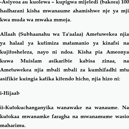
-Asiyeoa au kuolewa – kupigwa mijeledi (bakora) 100
hadharani kisha mwanaume ahamishwe nje ya mji
kwa muda wa mwaka mmoja.
Allaah (Subhaanahu wa Ta'aalaa) Ametuwekea njia
ya halaal ya kutimiza matamanio ya kinafsi na
kujitosheleza, nayo ni ndoa. Kisha pia Ameonya
kuwa Muislam asikaribie kabisa zinaa, na
Ametuwekea njia mbali mbali za kumhifadhi mtu
asifikie kuingia katika kitendo hicho, njia hizo ni:
i-Hijaab
ii-Kutokuchanganyika wanawake na wanaume. Na
kutokaa mwanamke faragha na mwanamume wasio
maharimu.