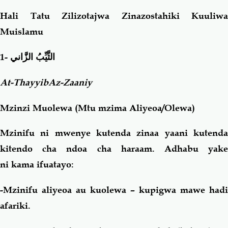
Hali Tatu Zilizotajwa Zinazostahiki Kuuliwa
Muislamu
1-
الثَّيِّبُ الزَّاني
At-ThayyibAz-Zaaniy
Mzinzi Muolewa (Mtu mzima Aliyeoa/Olewa)
Mzinifu ni mwenye kutenda zinaa yaani kutenda
kitendo cha ndoa cha haraam. Adhabu yake
ni kama ifuatayo:
-
Mzinifu aliyeoa au kuolewa – kupigwa mawe hadi
afariki.