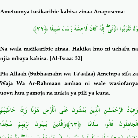
Ametuonya tusikaribie kabisa zinaa Anaposema:
وَلَا تَقْرَبُوا الزِّنَىٰ ۖ إِنَّهُ كَانَ فَاحِشَةً وَسَاءَ سَبِيلًا ﴿٣٢﴾
Na wala msiikaribie zinaa. Hakika huo ni uchafu na
njia mbaya kabisa.
[Al-Israa: 32]
Pia Allaah (Subhaanahu wa Ta'aalaa) Ametupa sifa za
Waja Wa Ar-Rahmaan ambao ni wale wasiofanya
uovu huu pamoja na nukta ya pili ya kuua.
وَعِبَادُ الرَّحْمَـٰنِ الَّذِينَ يَمْشُونَ عَلَى الْأَرْضِ هَوْنًا وَإِذَا خَاطَبَهُمُ
الْجَاهِلُونَ قَالُوا سَلَامًا ﴿٦٣﴾وَالَّذِينَ يَبِيتُونَ لِرَبِّهِمْ سُجَّدًا