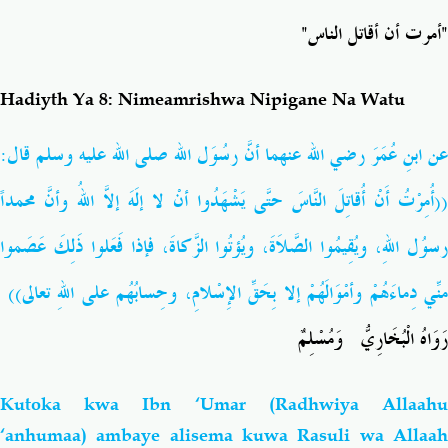
"أمرت أن أقاتل الناس"
Hadiyth Ya 8: Nimeamrishwa Nipigane Na Watu
عن ابنِ عُمَرَ رضي الله عنهما أنَّ رسُوَل الله صلى الله عليه وسلم قال:
((أُمِرْتُ أَنْ أُقاتِلَ النَّاسَ حتَّى يَشْهَدُوا أنْ لا إلَهَ إلاَّ اللهُ وأنَّ محمداً
رسوُل اللهِ، ويُقِيمُوا الصَّلاَةَ، ويُؤتُوا الزَّكاةَ، فإذا فَعَلوا ذَلِكَ عَصَموا
منِّي دِماءَهُمْ وأمْوَالَهُمْ إلا بِحَقِّ الإِسْلامِ، وحِسابُهُم على اللهِ تعالى))
رَوَاهُ الْبُخَارِيُّ وَمُسْلِمٌ
Kutoka kwa Ibn ‘Umar (Radhwiya Allaahu
‘anhumaa) ambaye alisema kuwa Rasuli wa Allaah