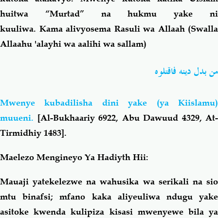
huitwa “Murtad” na hukmu yake ni
kuuliwa. Kama alivyosema Rasuli wa Allaah (Swalla
Allaahu 'alayhi wa aalihi wa sallam)
من بدل دينه فاقتلوه
Mwenye kubadilisha dini yake (ya Kiislamu)
muueni.
[Al-Bukhaariy 6922, Abu Dawuud 4329, At-
Tirmidhiy 1483].
Maelezo Mengineyo Ya Hadiyth Hii:
Mauaji yatekelezwe na wahusika wa serikali na sio
mtu binafsi; mfano kaka aliyeuliwa ndugu yake
asitoke kwenda kulipiza kisasi mwenyewe bila ya