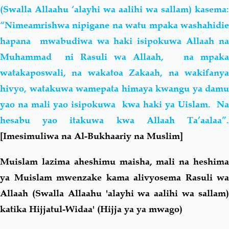
(Swalla Allaahu ‘alayhi wa aalihi wa sallam) kasema:
“Nimeamrishwa nipigane na watu mpaka washahidie
hapana mwabudiwa wa haki isipokuwa Allaah na
Muhammad ni Rasuli wa Allaah, na mpaka
watakaposwali, na wakatoa Zakaah, na wakifanya
hivyo, watakuwa wamepata himaya kwangu ya damu
yao na mali yao isipokuwa kwa haki ya Uislam. Na
hesabu yao itakuwa kwa Allaah
Ta’aalaa”
[Imesimuliwa na Al-Bukhaariy na Muslim]
Muislam lazima aheshimu maisha, mali na heshima
ya Muislam mwenzake kama alivyosema Rasuli wa
Allaah (Swalla Allaahu 'alayhi wa aalihi wa sallam)
katika Hijjatul-Widaa' (Hijja ya ya mwago)