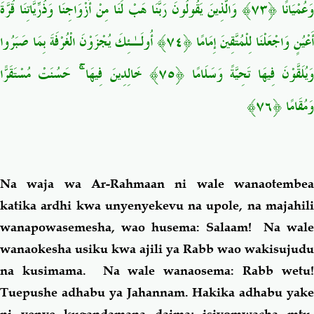
وَعُمْيَانًا ﴿٧٣﴾ وَالَّذِينَ يَقُولُونَ رَبَّنَا هَبْ لَنَا مِنْ أَزْوَاجِنَا وَذُرِّيَّاتِنَا قُرَّةَ
أَعْيُنٍ وَاجْعَلْنَا لِلْمُتَّقِينَ إِمَامًا ﴿٧٤﴾
أُولَـٰئِكَ يُجْزَوْنَ الْغُرْفَةَ بِمَا صَبَرُوا
وَيُلَقَّوْنَ فِيهَا تَحِيَّةً وَسَلَامًا ﴿٧٥﴾ خَالِدِينَ فِيهَا ۚ حَسُنَتْ مُسْتَقَرًّا
وَمُقَامًا ﴿٧٦﴾
Na waja wa Ar-Rahmaan ni wale wanaotembea
katika ardhi kwa unyenyekevu na upole, na majahili
wanapowasemesha, wao husema: Salaam! Na wale
wanaokesha usiku kwa ajili ya Rabb wao wakisujudu
na kusimama. Na wale wanaosema: Rabb wetu!
Tuepushe adhabu ya Jahannam. Hakika adhabu yake