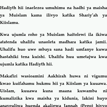
Hadiyth hii inaelezea umuhimu na hadhi ya maisha
ya Muislam kama ilivyo katika Shariy’ah ya
Kiislamu.
Kwa ujumla roho ya Muislam haitolewi ila ikiwa
atatenda uhalifu unaoleta madhara katika jamii.
Uhalifu huo uwe mbaya sana hadi umfanye kuwa
hastahiki tena kuishi. Uhalifu huu umetajwa kwa
ujumla katika Hadiyth hii.
Makafiri wasioamini Aakhirah huwa ni vigumu
kwao kuifahamu hukmu hii ya Kiislam ya kuuawa.
Uislam, kuuawa kuna maana kuwamba ni
kumalizika kwa maisha ya kidunia, lakini huyo
anayeuliwa huenda akalipwa Jannah (Pepo) hivyo