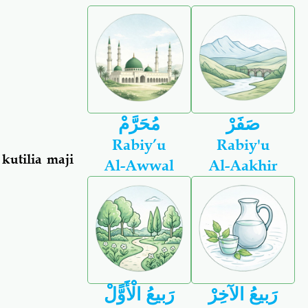
صَفَرْ
مُحَرَّمْ
Rabiy’u
Rabiy'u
utilia maji
Al-Awwal
Al-Aakhir
رَبيعُ الآخِرْ
رَبيعُ الْأَوًّلْ