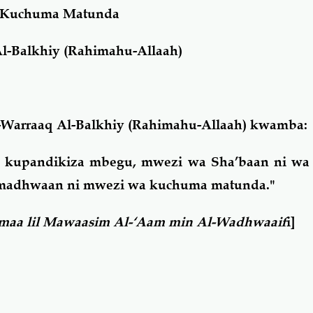
 Kuchuma Matunda
l-Balkhiy (Rahimahu-Allaah)
Warraaq Al-Balkhiy (Rahimahu-Allaah) kwamba:
 kupandikiza mbegu, mwezi wa Sha’baan ni wa k
madhwaan ni mwezi wa kuchuma matunda."
iymaa lil Mawaasim Al-‘Aam min Al-Wadhwaaif
i]