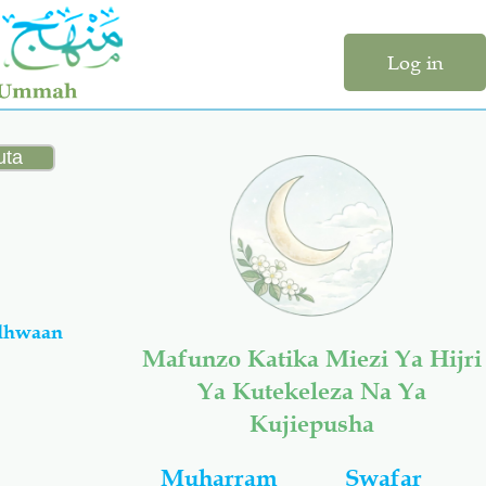
Log in
adhwaan
Mafunzo Katika Miezi Ya Hijri
Ya Kutekeleza Na Ya
Kujiepusha
Muharram
Swafar