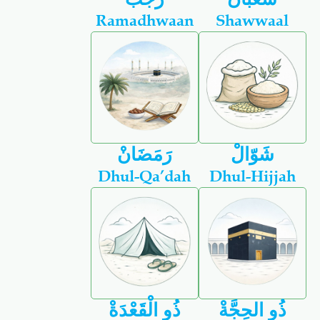
Ramadhwaan
Shawwaal
شَوّالْ
رَمَضَانْ
Dhul-Qa’dah
Dhul-Hijjah
ذُو الحِجَّةْ
ذُو الْقَعْدَةْ