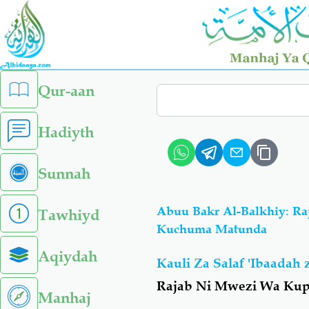
Skip
to
main
content
left
Qur-aan
Search
sidebar
menu
Hadiyth
Sunnah
Abuu Bakr Al-Balkhiy: R
Tawhiyd
Kuchuma Matunda
Aqiydah
Kauli Za Salaf 'Ibaadah
Rajab Ni Mwezi Wa Kupa
Manhaj