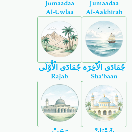
Jumaadaa
Jumaadaa
Al-Uwlaa
Al-Aakhirah
جُمَادَى الْآخِرَة
جُمَادَى الْأُوْلَى
Rajab
Sha'baan
شَعْبَانْ
رَجَبْ