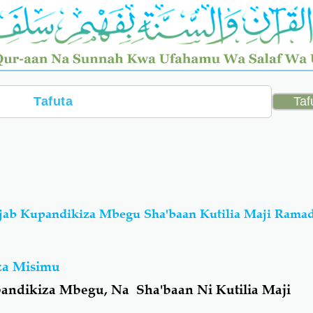
ajab Kupandikiza Mbegu Sha'baan Kutilia Maji Ram
 za Misimu
ndikiza Mbegu, Na Sha'baan Ni Kutilia Maji