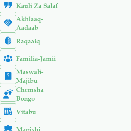
Kauli Za Salaf
Akhlaaq-
Aadaab
Raqaaiq
Familia-Jamii
Maswali-
Majibu
Chemsha
Bongo
Vitabu
Mapishi