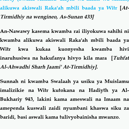
alikuwa akiswali Raka'ah mbili baada ya Witr
[
At-
Tirmidhiy na wengineo, As-Sunan 433]
An-Nawawy kasema kwamba rai iliyokuwa sahihi ni
kwamba alikuwa akiswali Raka'ah mbili baada ya
Witr kwa kukaa kuonyesha kwamba hivi
inaruhusiwa na hakufanya hivyo kila mara [
Tuhfat
Al-Ahwadhi Sharh Jaami' At-Tirmidhiy].
Sunnah ni kwamba Swalaah ya usiku ya Muislamu
imalizikie na Witr kutokana na Hadiyth ya Al-
Bukhariy 943, lakini kama ameswali na Imaam na
amependa kuswali zaidi nyumbani khaswa siku za
baridi, basi aswali kama tulivyobainisha mwanzo.