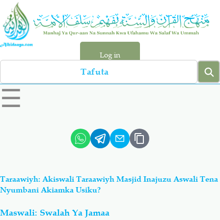
Skip
to
main
content
Log in
Search
left
☰
sidebar
menu
Qur-aan
Hadiyth
Sunnah
Tawhiyd
Taraawiyh: Akiswali Taraawiyh Masjid Inajuzu Aswali Tena
Aqiydah
Manhaj
Nyumbani Akiamka Usiku?
Maswali: Swalah Ya Jamaa
Shirki & Kufru
Bid-'ah (Uzushi)