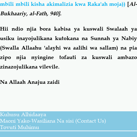
mbili mbili kisha akimalizia kwa Raka'ah moja))
[
Al
Bukhaariy, al-Fath, 940].
Hii ndio njia bora kabisa ya kuswali Swalaah ya
usiku inayojulikana kutokana na Sunnah ya Nabiy
(Swalla Allaahu 'alayhi wa aalihi wa sallam) na pia
zipo njia nyingine tofauti za kuswali ambazo
zinazojulikana vilevile.
Na Allaah Anajua zaidi
Kuhusu Alhidaaya
Maoni Yako-Wasiliana Na sisi (Contact Us)
Tovuti Muhimu