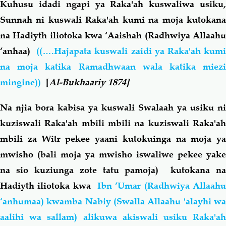
Kuhusu idadi ngapi ya Raka'ah kuswaliwa usiku,
Sunnah ni kuswali Raka'ah kumi na moja kutokana
na Hadiyth iliotoka kwa ‘Aaishah (Radhwiya Allaahu
‘anhaa)
((….Hajapata kuswali zaidi ya Raka'ah kum
na moja katika Ramadhwaan wala katika miezi
mingine))
[
Al-Bukhaariy 1874]
Na njia bora kabisa ya kuswali Swalaah ya usiku ni
kuziswali Raka'ah mbili mbili na kuziswali Raka'ah
mbili za Witr pekee yaani kutokuinga na moja ya
mwisho (bali moja ya mwisho iswaliwe pekee yake
na sio kuziunga zote tatu pamoja) kutokana na
Hadiyth iliotoka kwa
Ibn ‘Umar (Radhwiya Allaah
‘anhumaa) kwamba Nabiy (Swalla Allaahu 'alayhi wa
aalihi wa sallam) alikuwa akiswali usiku Raka'ah