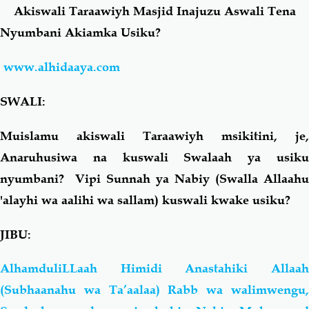
Akiswali Taraawiyh Masjid Inajuzu Aswali Tena
Nyumbani Akiamka Usiku?
Salaf Wa Ummah
Firaq-Makundi
www.alhidaaya.com
Fiqh-Ibaadah
Duaa-Adhkaar
SWALI:
Fataawa Za Ulamaa
Kauli Za Salaf
Muislamu akiswali Taraawiyh msikitini, je,
Anaruhusiwa na kuswali Swalaah ya usiku
Akhlaaq-Aadaab
Raqaaiq
nyumbani? Vipi Sunnah ya Nabiy (Swalla Allaahu
'alayhi wa aalihi wa sallam) kuswali kwake usiku?
Familia-Jamii
Maswali-Majibu
JIBU:
Chemsha Bongo
Vitabu
AlhamduliLLaah Himidi Anastahiki Allaah
Mapishi
(Subhaanahu wa Ta’aalaa) Rabb wa walimwengu,