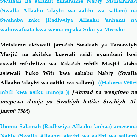
Swalaah na salamu zimshukie Nabiy Muhammad
(Swalla Allaahu 'alayhi wa aalihi wa sallam) na
Swahaba zake (Radhwiya Allaahu 'anhum) na
waliowafuata kwa wema mpaka Siku ya Mwisho.
Muislamu akiswali jama'ah Swalaah ya Taraawiyh
Masjid na akitaka kuswali zaidi nyumbani basi
aswali mfululizo wa Raka'ah mbili Masjid kisha
asiswali huko Witr kwa sababu Nabiy (Swalla
Allaahu 'alayhi wa aalihi wa sallam)
((Hakuna Witri
mbili kwa usiku mmoja ))
[Ahmad na wengineo na
imepewa daraja ya Swahiyh katika Swahiyh Al-
Jaami' 7565
)]
Ummu Salamah (Radhwiya Allaahu ‘anhaa) amesema
Nabiy (Swalla Allaahu 'alayhi wa aalihi wa sallam)