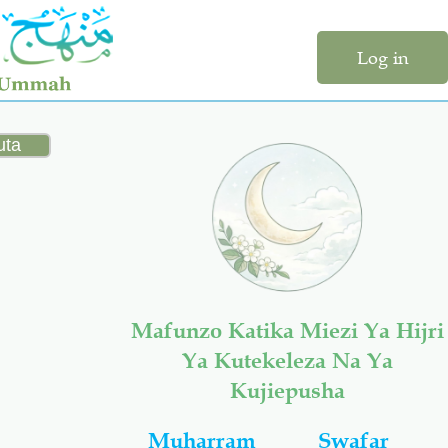
Log in
Mafunzo Katika Miezi Ya Hijri
Ya Kutekeleza Na Ya
Kujiepusha
Muharram
Swafar