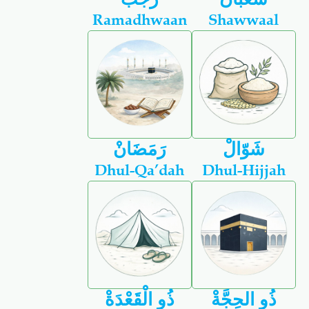
Ramadhwaan
Shawwaal
شَوّالْ
رَمَضَانْ
Dhul-Qa’dah
Dhul-Hijjah
ذُو الحِجَّةْ
ذُو الْقَعْدَةْ