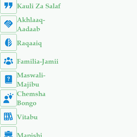
Kauli Za Salaf
Akhlaaq-
Aadaab
Raqaaiq
Familia-Jamii
Maswali-
Majibu
Chemsha
Bongo
Vitabu
Mapishi