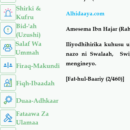
Shirki &
Alhidaaya.com
Kufru
Bid-'ah
Amesema Ibn Hajar (Rah
(Uzushi)
Salaf Wa
Iliyodhihirika kuhusu 
Ummah
nazo ni Swalaah, Swiy
mengineyo.
Firaq-Makundi
[Fat-hul-Baariy (2/460)]
Fiqh-Ibaadah
Duaa-Adhkaar
Fataawa Za
Ulamaa