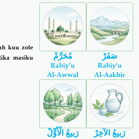
ah kuu zote
صَفَرْ
مُحَرَّمْ
tika masiku
Rabiy’u
Rabiy'u
Al-Awwal
Al-Aakhir
رَبيعُ الآخِرْ
رَبيعُ الْأَوًّلْ