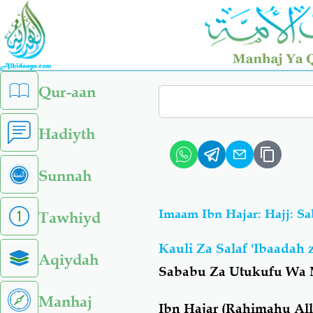
Skip
to
main
content
left
Qur-aan
Search
sidebar
menu
Hadiyth
Sunnah
Imaam Ibn Hajar: Hajj: 
Tawhiyd
Kauli Za Salaf 'Ibaadah
Aqiydah
Sababu Za Utukufu Wa 
Manhaj
Ibn Hajar (Rahimahu All