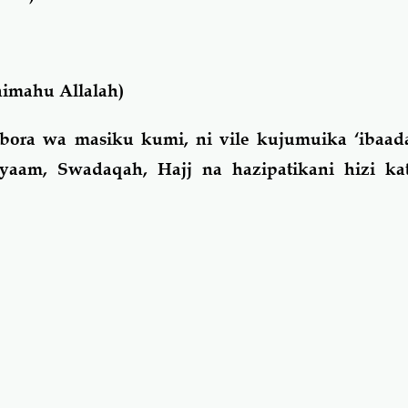
imahu Allalah)
ubora wa masiku kumi, ni vile kujumuika ‘ibaad
aam, Swadaqah, Hajj na hazipatikani hizi ka