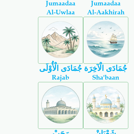
Jumaadaa
Jumaadaa
Al-Uwlaa
Al-Aakhirah
جُمَادَى الْآخِرَة
جُمَادَى الْأُوْلَى
Rajab
Sha'baan
شَعْبَانْ
رَجَبْ