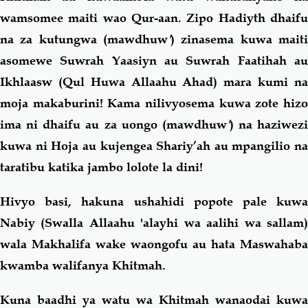
wamsomee maiti wao Qur-aan. Zipo Hadiyth dhaifu
na za kutungwa (
mawdhuw
'
) zinasema kuwa maiti
asomewe Suwrah Yaasiyn au Suwrah Faatihah au
Ikhlaasw (
Qul Huwa Allaahu Ahad
) mara kumi n
moja makaburini! Kama nilivyosema kuwa zote hizo
ima ni dhaifu au za uongo (
mawdhuw
'
) na haziwezi
kuwa ni Hoja au kujengea Shariy’ah au mpangilio na
taratibu katika jambo lolote la dini!
Hivyo basi, hakuna ushahidi popote pale kuwa
Nabiy (Swalla Allaahu 'alayhi wa aalihi wa sallam)
wala Makhalifa wake waongofu au hata Maswahaba
kwamba walifanya Khitmah.
Kuna baadhi ya watu wa Khitmah wanaodai kuwa