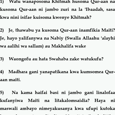
1)
Watu wanaposoma Khitmah husoma Qur-aan na
kusoma Qur-aan ni jambo zuri na la 'Ibaadah, sasa
kwa nini isifae kuisoma kwenye Khitmah?
2)
Je, thawabu ya kusoma Qur-aan inamfikia Maiti?
Je, hayo yalifanywa na Nabiy (Swalla Allaahu 'alayhi
wa aalihi wa sallam) au Makhalifa wake
3) W
aongofu au hata Swahaba zake watukufu?
4)
Madhara gani yanapatikana kwa kumsomea Qur-
aan maiti.
5)
Na kama haifai basi ni jambo gani linalofa
kufanyiwa Maiti na litakalomsaidia? Haya ni
maswali ambayo nimeyakusanya kwa ufupi kutoka