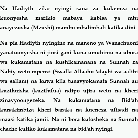
Na Hadiyth ziko nyingi sana za kukemea na
kuonyesha mafikio mabaya kabisa ya mtu
anayezusha (Mzushi) mambo mbalimbali katika dini.
Na pia Hadiyth nyingine na maneno ya Wanachuoni
yanatuonyesha ni jinsi gani kuna umuhimu na ubora
wa kukamatana na kushikamanana na Sunnah za
Nabiy wetu mpenzi (Swalla Allaahu 'alayhi wa aalihi
wa sallam) na kuwa kila tunavyokamata Sunnah au
kuzihuisha (kuzifufua) ndipo ujira wetu na kheri
zinavyoongezeka. Na kukamatana na Bid'ah
kunakimbiza kheri baraka na kueneza ufisadi na
maasi katika jamii. Na ni bora kutosheka na Sunnah
chache kuliko kukamatana na bid'ah nyingi.