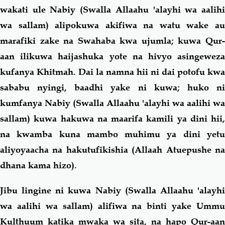
wakati ule Nabiy (Swalla Allaahu 'alayhi wa aalihi
wa sallam) alipokuwa akifiwa na watu wake au
marafiki zake na Swahaba kwa ujumla; kuwa Qur-
aan ilikuwa haijashuka yote na hivyo asingeweza
kufanya Khitmah. Dai la namna hii ni dai potofu kwa
sababu nyingi, baadhi yake ni kuwa; huko ni
kumfanya Nabiy (Swalla Allaahu 'alayhi wa aalihi wa
sallam) kuwa hakuwa na maarifa kamili ya dini hii,
na kwamba kuna mambo muhimu ya dini yetu
aliyoyaacha na hakutufikishia (Allaah Atuepushe na
dhana kama hizo).
Jibu lingine ni kuwa Nabiy (Swalla Allaahu 'alayhi
wa aalihi wa sallam) alifiwa na binti yake Ummu
Kulthuum katika mwaka wa sita, na hapo Qur-aan