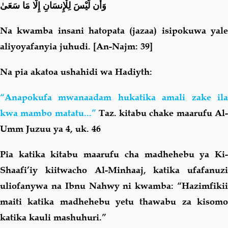
وَأَن لَّيْسَ لِلْإِنسَانِ إِلَّا مَا سَعَىٰ
Na kwamba insani hatopata (jazaa) isipokuwa yale
aliyoyafanyia juhudi
.
[
An-Najm: 39]
Na pia akatoa ushahidi wa Hadiyth:
“Anapokufa mwanaadam hukatika amali zake ila
kwa mambo matatu...”
Taz. kitabu chake maarufu Al
Umm Juzuu ya 4, uk. 46
Pia katika kitabu maarufu cha madhehebu ya Ki-
Shaafi’iy kiitwacho Al-Minhaaj, katika ufafanuzi
uliofanywa na Ibnu Nahwy ni kwamba: “Hazimfikii
maiti katika madhehebu yetu thawabu za kisomo
katika kauli mashuhuri.”