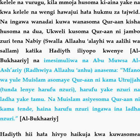
kelele na vurugu, kila mmoja husoma ki-aina yake na
kwa kelele na wengi hawajui hata hukmu za tajwid.
Na ingawa wanadai kuwa wanasoma Qur-aan kisha
husoma na dua, Ukweli kusoma Qur-aan ni jambo
zuri tena Nabiy (Swalla Allaahu 'alayhi wa aalihi wa
sallam) katika Hadiyth iliyopo kwenye [Al-
Bukhaariy] na
imesimuliwa na Abu Muwsa Al
Ash’ariy (Radhwiya Allaahu 'anhu) anasema: “Mfano
wa yule Muislam asomaye Qur-aan ni kama Utrujjah
(tunda lenye harufu nzuri), harufu yake nzuri na
ladha yake tamu. Na Muislam asiyesoma Qur-aan ni
kama tende, haina harufu nzuri ingawa ina ladha
nzuri.”
[Al-Bukhaariy]
Hadiyth hii hata hivyo haikuja kwa kuwasomea