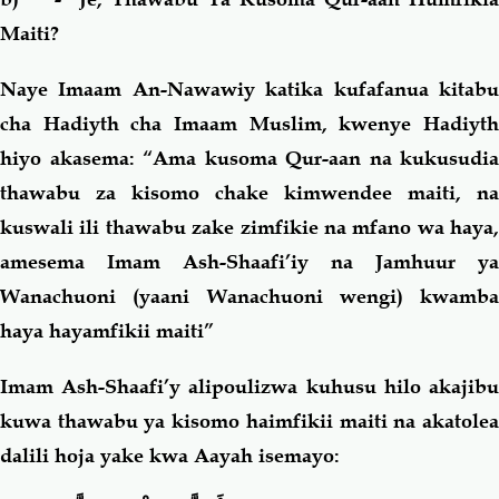
Maiti?
Naye Imaam An-Nawawiy katika kufafanua kitabu
cha Hadiyth cha Imaam Muslim, kwenye Hadiyth
hiyo akasema: “Ama kusoma Qur-aan na kukusudia
thawabu za kisomo chake kimwendee maiti, na
kuswali ili thawabu zake zimfikie na mfano wa haya,
amesema Imam Ash-Shaafi’iy na Jamhuur ya
Wanachuoni (yaani Wanachuoni wengi) kwamba
haya hayamfikii maiti”
Imam Ash-Shaafi’y alipoulizwa kuhusu hilo akajibu
kuwa thawabu ya kisomo haimfikii maiti na akatolea
dalili hoja yake kwa Aayah isemayo: