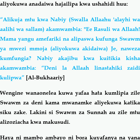
aliyokuwa anadaiwa hajailipa kwa ushahidi huu:
“Alikuja mtu kwa Nabiy (Swalla Allaahu 'alayhi wa
aalihi wa sallam) akamwambia: "Ee Rasuli wa Allaah!
Mama yangu amefariki na alipaswa kufunga Swawm
ya mwezi mmoja (aliyokuwa akidaiwa) Je, naweza
kumfungia? Nabiy akajibu kwa kuitikia kisha
akamwambia: “Deni la Allaah linastahiki zaidi
kulipwa”
[Al-Bukhaariy]
Wengine wanaonelea kuwa yafaa hata kumlipia zile
Swawm za deni kama mwanamke aliyekuwa katika
siku zake. Lakini si Swawm za Sunnah au zile mtu
alizoziacha kwa makusudi.
Haya ni mambo ambayo ni bora kuyafanya na yana