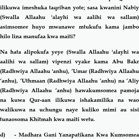
ilikuwa imeshuka taqriban yote; sasa kwanini Nabiy
(Swalla Allaahu 'alayhi wa aalihi wa sallam)
asimsomee huyo mwanawe mtukufu kama jambo
hilo lina manufaa kwa maiti?
Na hata alipokufa yeye (Swalla Allaahu 'alayhi wa
aalihi wa sallam) vipenzi vyake kama Abu Bakr
(Radhwiya Allaahu 'anhu), ‘Umar (Radhwiya Allaahu
‘anhu), ‘Uthmaan (Radhwiya Allaahu ‘anhu) na ‘Aliy
(Radhwiya Allaahu ‘anhu) hawakumsomea pamoja
na kuwa Qur-aan ilikuwa ishakamilika na wao
walikuwa na uchungu naye kuliko mimi au sisi
tunaosoma Khitmah kwa maiti wetu.
d)
- Madhara Gani Yanapatikana Kwa Kumsome