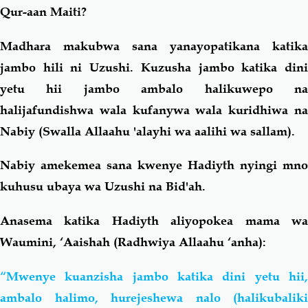
Qur-aan Maiti?
Madhara makubwa sana yanayopatikana katika
jambo hili ni Uzushi. Kuzusha jambo katika dini
yetu hii jambo ambalo halikuwepo na
halijafundishwa wala kufanywa wala kuridhiwa na
Nabiy (Swalla Allaahu 'alayhi wa aalihi wa sallam).
Nabiy amekemea sana kwenye Hadiyth nyingi mno
kuhusu ubaya wa Uzushi na Bid'ah.
Anasema katika Hadiyth aliyopokea mama wa
Waumini, ‘Aaishah (Radhwiya Allaahu ‘anha):
“Mwenye kuanzisha jambo katika dini yetu hii,
ambalo halimo, hurejeshewa nalo (halikubaliki