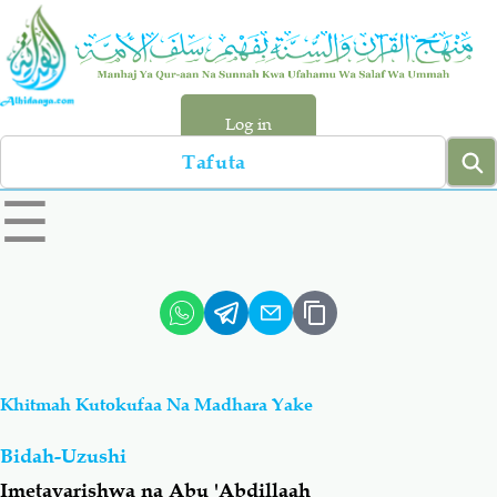
Skip
to
main
content
Log in
Search
left
☰
sidebar
menu
Qur-aan
Hadiyth
Sunnah
Tawhiyd
Khitmah Kutokufaa Na Madhara Yake
Aqiydah
Manhaj
Bidah-Uzushi
Shirki & Kufru
Bid-'ah (Uzushi)
Imetayarishwa na Abu 'Abdillaah