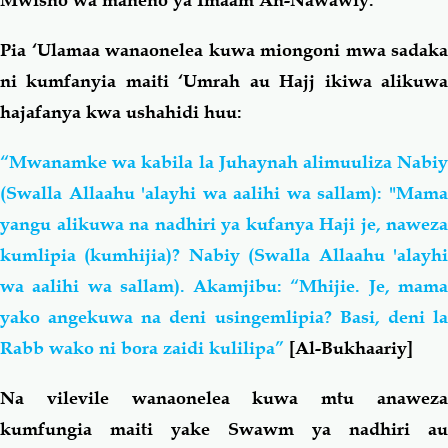
Mwisho wa maneno ya Imaam An-Nawawiy.
Pia ‘Ulamaa wanaonelea kuwa miongoni mwa sadaka
ni kumfanyia maiti ‘Umrah au Hajj ikiwa alikuwa
hajafanya kwa ushahidi huu:
“Mwanamke wa kabila la Juhaynah alimuuliza Nabiy
(Swalla Allaahu 'alayhi wa aalihi wa sallam): "Mama
yangu alikuwa na nadhiri ya kufanya Haji je, naweza
kumlipia (kumhijia)? Nabiy (Swalla Allaahu 'alayhi
wa aalihi wa sallam). Akamjibu: “Mhijie. Je, mama
yako angekuwa na deni usingemlipia? Basi, deni la
Rabb wako ni bora zaidi kulilipa”
[Al-Bukhaariy]
Na vilevile wanaonelea kuwa mtu anaweza
kumfungia maiti yake Swawm ya nadhiri au