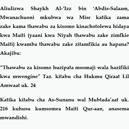
Aliulizwa Shaykh Al-‘Izz bin 'Abdis-Salaam,
Mwanachuoni mkubwa wa Misr katika zama
zake kama thawabu za kisomo kinachotolewa hidaya
kwa Maiti (yaani kwa Niyah thawabu zake zimfkie
Maiti) kwamba thawabu zake zitamfikia au hapana?
Akajibu:
“Thawabu za kisomo huzipata msomaji wala hazifiki
kwa mwengine” Taz. kitabu cha
Hukmu Qiraat Li
Amwaat
uk. 24
Katika kitabu cha
As-Sunanu wal Mubtada’aat
uk
216 kuhusu kumsomea Maiti Qur-aan, anasema
mwandishi.