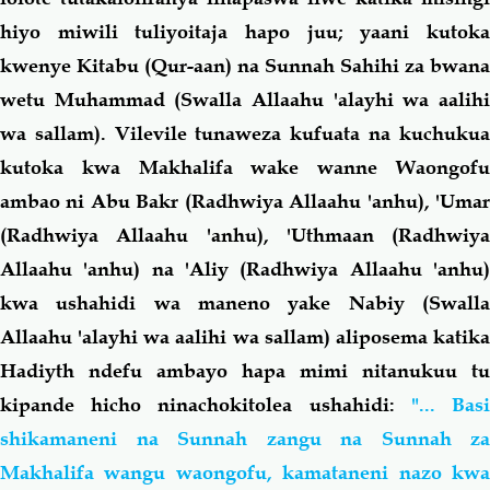
hiyo miwili tuliyoitaja hapo juu; yaani kutoka
kwenye Kitabu (Qur-aan) na Sunnah Sahihi za bwana
wetu Muhammad (Swalla Allaahu 'alayhi wa aalihi
wa sallam). Vilevile tunaweza kufuata na kuchukua
kutoka kwa Makhalifa wake wanne Waongofu
ambao ni Abu Bakr (Radhwiya Allaahu 'anhu), 'Umar
(Radhwiya Allaahu 'anhu), 'Uthmaan (Radhwiya
Allaahu 'anhu) na 'Aliy (Radhwiya Allaahu 'anhu)
kwa ushahidi wa maneno yake Nabiy (Swalla
Allaahu 'alayhi wa aalihi wa sallam) aliposema katika
Hadiyth ndefu ambayo hapa mimi nitanukuu tu
kipande hicho ninachokitolea ushahidi:
"... Bas
shikamaneni na Sunnah zangu na Sunnah za
Makhalifa wangu waongofu, kamataneni nazo kwa