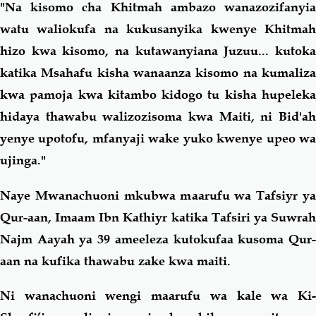
"Na kisomo cha Khitmah ambazo wanazozifanyia
watu waliokufa na kukusanyika kwenye Khitmah
hizo kwa kisomo, na kutawanyiana Juzuu... kutoka
katika Msahafu kisha wanaanza kisomo na kumaliza
kwa pamoja kwa kitambo kidogo tu kisha hupeleka
hidaya thawabu walizozisoma kwa Maiti, ni Bid'ah
yenye upotofu, mfanyaji wake yuko kwenye upeo wa
ujinga."
Naye Mwanachuoni mkubwa maarufu wa Tafsiyr ya
Qur-aan, Imaam Ibn Kathiyr katika Tafsiri ya Suwrah
Najm Aayah ya 39 ameeleza kutokufaa kusoma Qur-
aan na kufika thawabu zake kwa maiti.
Ni wanachuoni wengi maarufu wa kale wa Ki-