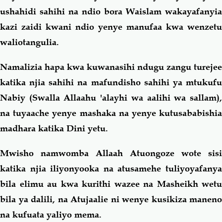
ushahidi sahihi na ndio bora Waislam wakayafanyia
kazi zaidi kwani ndio yenye manufaa kwa wenzetu
waliotangulia.
Namalizia hapa kwa kuwanasihi ndugu zangu turejee
katika njia sahihi na mafundisho sahihi ya mtukufu
Nabiy (Swalla Allaahu 'alayhi wa aalihi wa sallam),
na tuyaache yenye mashaka na yenye kutusababishia
madhara katika Dini yetu.
Mwisho namwomba Allaah Atuongoze wote sisi
katika njia iliyonyooka na atusamehe tuliyoyafanya
bila elimu au kwa kurithi wazee na Masheikh wetu
bila ya dalili, na Atujaalie ni wenye kusikiza maneno
na kufuata yaliyo mema.