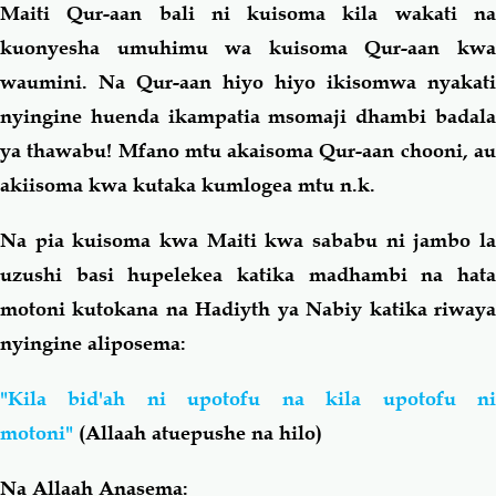
Maiti Qur-aan bali ni kuisoma kila wakati na
kuonyesha umuhimu wa kuisoma Qur-aan kwa
waumini. Na Qur-aan hiyo hiyo ikisomwa nyakati
nyingine huenda ikampatia msomaji dhambi badala
ya thawabu! Mfano mtu akaisoma Qur-aan chooni, au
akiisoma kwa kutaka kumlogea mtu n.k.
Na pia kuisoma kwa Maiti kwa sababu ni jambo la
uzushi basi hupelekea katika madhambi na hata
motoni kutokana na Hadiyth ya Nabiy katika riwaya
nyingine aliposema:
"Kila bid'ah ni upotofu na kila upotofu ni
motoni"
(Allaah atuepushe na hilo)
Na Allaah Anasema: