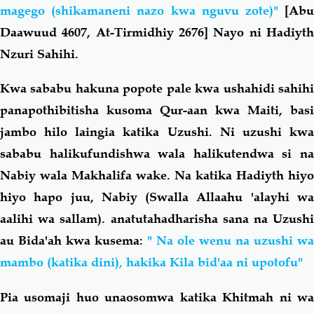
magego (shikamaneni nazo kwa nguvu zote)"
[Ab
Daawuud 4607, At-Tirmidhiy 2676] Nayo ni Hadiyth
Nzuri Sahihi.
Kwa sababu hakuna popote pale kwa ushahidi sahihi
panapothibitisha kusoma Qur-aan kwa Maiti, basi
jambo hilo laingia katika Uzushi. Ni uzushi kwa
sababu halikufundishwa wala halikutendwa si na
Nabiy wala Makhalifa wake. Na katika Hadiyth hiyo
hiyo hapo juu, Nabiy (Swalla Allaahu 'alayhi wa
aalihi wa sallam). anatutahadharisha sana na Uzushi
au Bida'ah kwa kusema:
" Na ole wenu na uzushi wa
mambo (katika dini), hakika Kila bid'aa ni upotofu"
Pia usomaji huo unaosomwa katika Khitmah ni wa