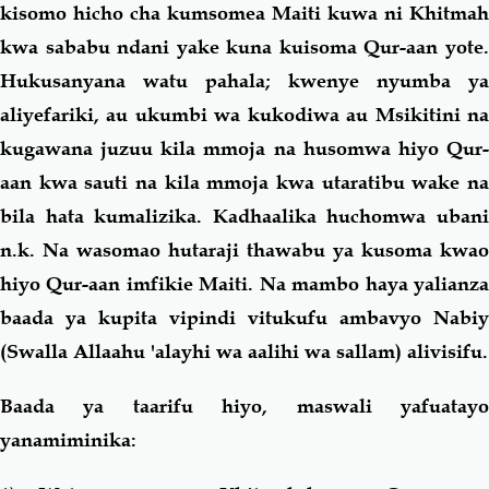
kisomo hicho cha kumsomea Maiti kuwa ni Khitmah
kwa sababu ndani yake kuna kuisoma Qur-aan yote.
Hukusanyana watu pahala; kwenye nyumba ya
aliyefariki, au ukumbi wa kukodiwa au Msikitini na
kugawana juzuu kila mmoja na husomwa hiyo Qur-
aan kwa sauti na kila mmoja kwa utaratibu wake na
bila hata kumalizika. Kadhaalika huchomwa ubani
n.k. Na wasomao hutaraji thawabu ya kusoma kwao
hiyo Qur-aan imfikie Maiti. Na mambo haya yalianza
baada ya kupita vipindi vitukufu ambavyo Nabiy
(Swalla Allaahu 'alayhi wa aalihi wa sallam) alivisifu.
Baada ya taarifu hiyo, maswali yafuatayo
yanamiminika: