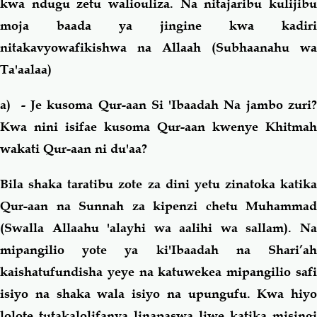
kwa ndugu zetu waliouliza. Na nitajaribu kulijibu
moja baada ya jingine kwa kadiri
nitakavyowafikishwa na Allaah (Subhaanahu wa
Ta'aalaa)
a)
- Je kusoma Qur-aan Si 'Ibaadah Na jambo zuri
Kwa nini isifae kusoma Qur-aan kwenye Khitmah
wakati Qur-aan ni du'aa?
Bila shaka taratibu zote za dini yetu zinatoka katika
Qur-aan na Sunnah za kipenzi chetu Muhammad
(Swalla Allaahu 'alayhi wa aalihi wa sallam). Na
mipangilio yote ya ki'Ibaadah na Shari’ah
kaishatufundisha yeye na katuwekea mipangilio safi
isiyo na shaka wala isiyo na upungufu. Kwa hiyo
lolote tutakalolifanya linapaswa liwe katika misingi