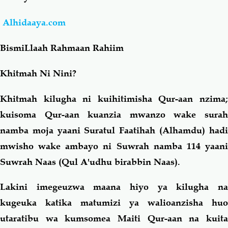
Alhidaaya.com
Salaf Wa Ummah
Firaq-Makundi
BismiLlaah Rahmaan Rahiim
Fiqh-Ibaadah
Duaa-Adhkaar
Khitmah Ni Nini?
Fataawa Za Ulamaa
Kauli Za Salaf
Khitmah kilugha ni kuihitimisha Qur-aan nzima;
kuisoma Qur-aan kuanzia mwanzo wake surah
Akhlaaq-Aadaab
Raqaaiq
namba moja yaani Suratul Faatihah (
Alhamdu
) had
mwisho wake ambayo ni Suwrah namba 114 yaani
Familia-Jamii
Maswali-Majibu
Suwrah Naas (
Qul A'udhu birabbin Naas
).
Chemsha Bongo
Vitabu
Lakini imegeuzwa maana hiyo ya kilugha na
kugeuka katika matumizi ya walioanzisha huo
Mapishi
utaratibu wa kumsomea Maiti Qur-aan na kuita