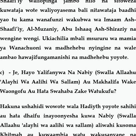
Shaafi’iy waliopinga jambo hilo na sitoweza
kuwataja wote waliyoyasema bali nitawataja baadhi
yao tu kama wanafunzi wakubwa wa Imaam Ash-
Shaafi’iy, Al-Muzaniy, Abu Ishaaq Ash-Shiraziy na
wengine wengi. Ukiachilia mbali msururu wa mamia
ya Wanachuoni wa madhehebu nyingine na wale
ambao hawajifungamanishi na madhehebu yoyote.
c)
- Je, Hayo Yalifanywa Na Nabiy (Swalla Allaah
'Alayhi Wa Aalihi Wa Sallam) Au Makhalifa Wake
Waongofu Au Hata Swahaba Zake Watukufu?
Hakuna ushahidi wowote wala Hadiyth yoyote sahihi
au hata dhaifu inayoonyesha kuwa Nabiy (Swalla
Allaahu 'alayhi wa aalihi wa sallam) aliwahi kusoma
Khitmah au kuwaambia watu wakusanyane na