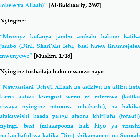
mbele ya Allaah)”
[Al-Bukhaariy, 2697]
Nyingine:
“Mwenye kufanya jambo ambalo halimo katika
jambo (Dini, Shari’ah) letu, basi huwa linamrejelea
mwenyewe”
[Muslim, 1718]
Nyingine tushaitaja huko mwanzo nayo:
“Nawausieni Uchaji Allaah na usikivu na utiifu hata
kama akiwa kiongozi wenu ni mtumwa (katika
riwaya nyingine mtumwa mhabashi), na hakika
atakayeishi baada yangu ataona khitilafu (tofauti)
nyingi, basi (mtakapoona hali hiyo ya uzushi
na kuchafuliwa katika Dini) shikamaneni na Sunnah