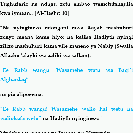
Tughufurie na ndugu zetu ambao wametutangulia
kwa iymaan
..
[Al-Hashr: 10]
“Na nyinginezo miongoni mwa Aayah mashuhuri
zenye maana kama hiyo; na katika Hadiyth nyingi
zilizo mashuhuri kama vile maneno ya Nabiy (Swalla
Allaahu 'alayhi wa aalihi wa sallam):
“Ee Rabb wangu! Wasamehe watu wa Baqi’i
Alghardaq”
na pia aliposema:
“Ee Rabb wangu! Wasamehe walio hai wetu na
waliokufa wetu”
na Hadiyth nyinginezo"