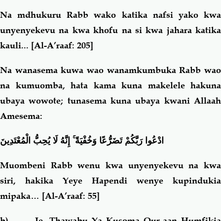
Na mdhukuru Rabb wako katika nafsi yako kwa
unyenyekevu na kwa khofu na si kwa jahara katika
kauli...
[
Al-A’raaf: 205]
Na wanasema kuwa wao wanamkumbuka Rabb wao
na kumuomba, hata kama kuna makelele hakuna
ubaya wowote; tunasema kuna ubaya kwani Allaah
Amesema:
إِنَّهُ لَا يُحِبُّ الْمُعْتَدِينَ
ۚ
ادْعُوا رَبَّكُمْ تَضَرُّعًا وَخُفْيَةً
Muombeni Rabb wenu kwa unyenyekevu na kwa
siri, hakika Yeye Hapendi wenye kupindukia
mipaka
…
[
Al-A’raaf: 55]
b)
- Je, Thawabu Ya Kusoma Qur-aan Humfikia