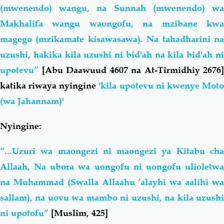
(mwenendo) wangu, na Sunnah (mwenendo) wa
Makhalifa wangu waongofu, na mzibane kwa
magego (mzikamate kisawasawa). Na tahadharini na
uzushi, hakika kila uzushi ni bid'ah na kila bid'ah ni
upotevu”
[Abu Daawuud 4607 na At-Tirmidhiy 2676]
katika riwaya nyingine
'kila upotevu ni kwenye Mot
(wa Jahannam)'
Nyingine:
“...Uzuri wa maongezi ni maongezi ya Kitabu cha
Allaah, Na ubora wa uongofu ni uongofu ulioletwa
na Muhammad (Swalla Allaahu ‘alayhi wa aalihi wa
sallam), na uovu wa mambo ni uzushi, na kila uzushi
ni upotofu”
[Muslim, 425]