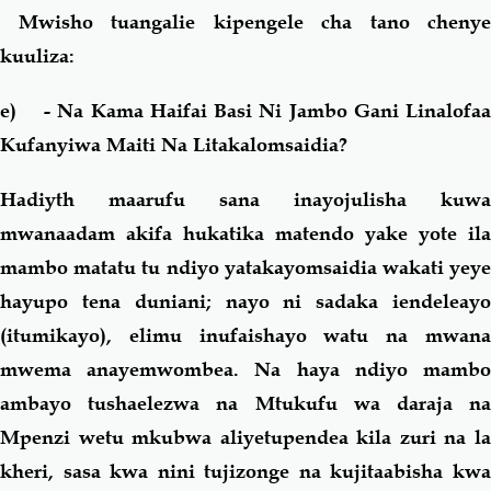
Mwisho tuangalie kipengele cha tano chenye
kuuliza:
e)
- Na Kama Haifai Basi Ni Jambo Gani Linalofaa
Kufanyiwa Maiti Na Litakalomsaidia?
Hadiyth maarufu sana inayojulisha kuwa
mwanaadam akifa hukatika matendo yake yote ila
mambo matatu tu ndiyo yatakayomsaidia wakati yeye
hayupo tena duniani; nayo ni sadaka iendeleayo
(itumikayo), elimu inufaishayo watu na mwana
mwema anayemwombea. Na haya ndiyo mambo
ambayo tushaelezwa na Mtukufu wa daraja na
Mpenzi wetu mkubwa aliyetupendea kila zuri na la
kheri, sasa kwa nini tujizonge na kujitaabisha kwa