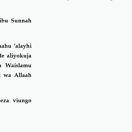
ribu Sunnah
ahu ‘alayhi
te aliyokuja
a Waislamu
i wa Allaah
eza viungo