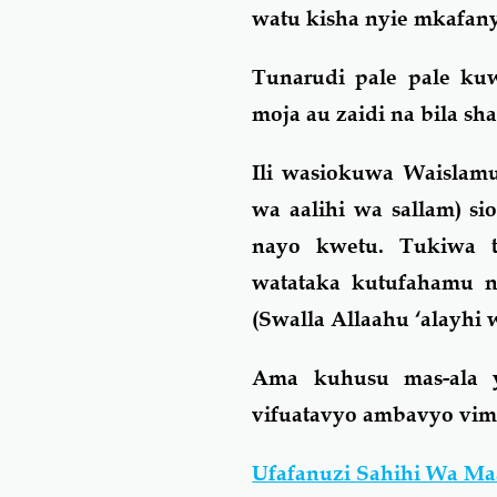
watu kisha nyie mkafan
Tunarudi pale pale kuw
moja au zaidi na bila sh
Ili wasiokuwa Waislam
wa aalihi wa sallam) sio
nayo kwetu. Tukiwa t
watataka kutufahamu n
(Swalla Allaahu ‘alayhi w
Ama kuhusu mas-ala y
vifuatavyo ambavyo vim
Ufafanuzi Sahihi Wa Ma