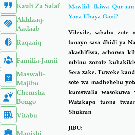
Kauli Za Salaf
Mawlid: Ikiwa Qur-aan
Yana Ubaya Gani?
Akhlaaq-
Aadaab
Vilevile, sababu zote 
Raqaaiq
tunayo sasa dhidi ya Na
akashifiwa, achorwa k
Familia-Jamii
mbinu zozote kuhakik
Sera zake. Tuweke kand
Maswali-
sote wa madhehebu yot
Majibu
Chemsha
kumswalia wasokuwa w
Bongo
Watakapo tuona twaa
Shukran
Vitabu
JIBU:
Mapishi