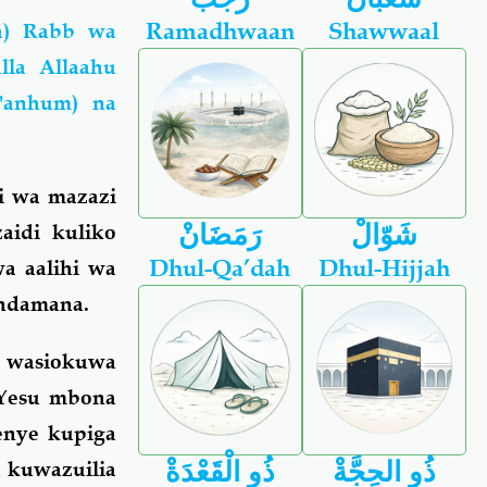
Ramadhwaan
Shawwaal
la) Rabb wa
la Allaahu
 'anhum) na
i wa mazazi
شَوّالْ
رَمَضَانْ
zaidi kuliko
Dhul-Qa’dah
Dhul-Hijjah
wa aalihi wa
andamana.
 wasiokuwa
 Yesu mbona
enye kupiga
ذُو الحِجَّةْ
ذُو الْقَعْدَةْ
a kuwazuilia