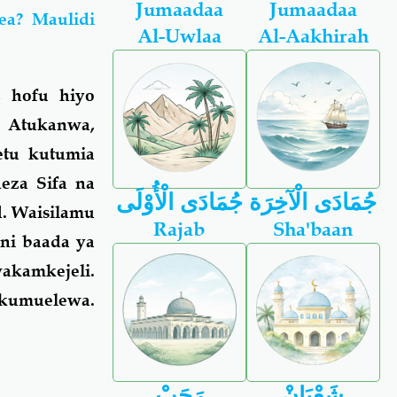
Jumaadaa
Jumaadaa
ea? Maulidi
Al-Uwlaa
Al-Aakhirah
, hofu hiyo
), Atukanwa,
etu kutumia
eza Sifa na
جُمَادَى الْآخِرَة
جُمَادَى الْأُوْلَى
d. Waisilamu
Rajab
Sha'baan
ni baada ya
akamkejeli.
kumuelewa.
شَعْبَانْ
رَجَبْ