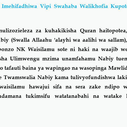
 Imehifadhiwa Vipi Swahaba Walikhofia Kupot
mulizozieleza za kuhakikisha Quran haitopotea
biy (Swalla Allaahu 'alayhi wa aalihi wa sallam
ibonzo NK Waisilamu sote ni haki na waajib w
isha Ulimwengu mzima unamfahamu Nabiy tuen
o tafauti baina ya wapingao na wasopinga Mawli
e Twamswalia Nabiy kama tulivyofundishwa laki
aisilamu hawajui sifa na sera zake ndipo w
ndamana tukimsifu watatanabahi na watake 