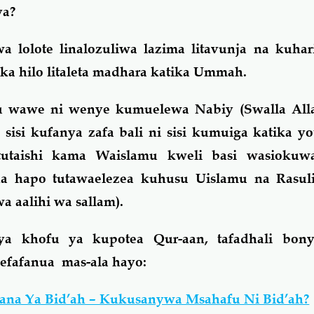
ya?
a lolote linalozuliwa lazima litavunja na kuha
aka hilo litaleta madhara katika Ummah.
u wawe ni wenye kumuelewa Nabiy (Swalla Alla
 sisi kufanya zafa bali ni sisi kumuiga katika yo
utaishi kama Waislamu kweli basi wasiokuw
a hapo tutawaelezea kuhusu Uislamu na Rasul
a aalihi wa sallam).
a khofu ya kupotea Qur-aan, tafadhali bony
efafanua mas-ala hayo:
ana Ya Bid’ah – Kukusanywa Msahafu Ni Bid’ah?