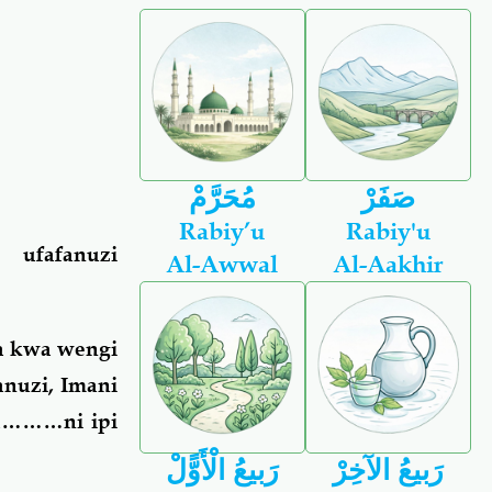
صَفَرْ
مُحَرَّمْ
Rabiy’u
Rabiy'u
 ufafanuzi
Al-Awwal
Al-Aakhir
fa kwa wengi
anuzi, Imani
ra………ni ipi
رَبيعُ الآخِرْ
رَبيعُ الْأَوًّلْ