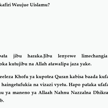
kafiri Waujue Uislamu?
ata jibu haraka.Jibu lenyewe limechangia
ka kutujibu na Allah atawalipa jaza yake.
meeleza Khofu ya kupotea Quran kabisa baada ku
haingetufukia na vizazi vyetu. Hapo pataka ufaf
uu ya maneno ya Allaah Nahnu Nazzalna Dhik
b.