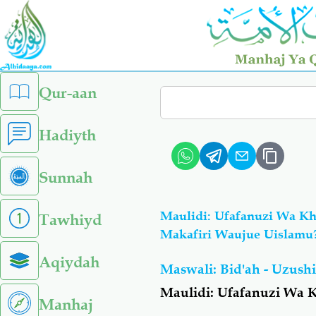
Skip
to
main
content
left
Qur-aan
Search
sidebar
menu
Hadiyth
Sunnah
Maulidi: Ufafanuzi Wa Kh
Tawhiyd
Makafiri Waujue Uislamu
Aqiydah
Maswali: Bid'ah - Uzush
Maulidi
: Ufafanuzi Wa 
Manhaj