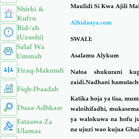
Maulidi
Si Kwa Ajili Ma
Shirki &
Kufru
Alhidaaya.com
Bid-'ah
(Uzushi)
SWALI:
Salaf Wa
Asalamu Alykum
Ummah
Firaq-Makundi
Natoa shukurani kup
zaidi.Nadhani hamutacho
Fiqh-Ibaadah
Katika hoja ya tisa, mu
Duaa-Adhkaar
waloihifadhi, mukasema 
ya walokuwa na hofu j
Fataawa Za
na ujuzi wao kujua Ghai
Ulamaa