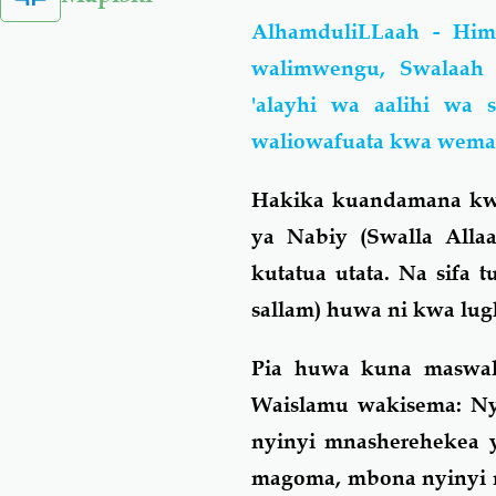
AlhamduliLLaah - Him
walimwengu, Swalaah
'alayhi wa aalihi wa
waliowafuata kwa wema
Hakika kuandamana kwe
ya Nabiy (Swalla Allaa
kutatua utata. Na sifa 
sallam) huwa ni kwa lug
Pia huwa kuna maswa
Waislamu wakisema: Ny
nyinyi mnasherehekea 
magoma, mbona nyinyi mn