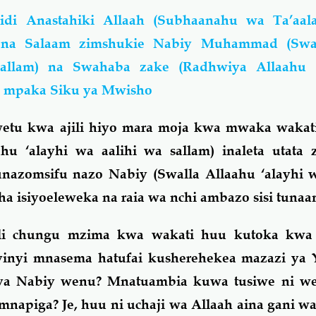
idi Anastahiki Allaah (Subhaanahu wa Ta’aa
 na Salaam zimshukie Nabiy Muhammad (Swal
 sallam) na Swahaba zake (Radhwiya Allaahu
 mpaka Siku ya Mwisho
tu kwa ajili hiyo mara moja kwa mwaka wakat
hu ‘alayhi wa aalihi wa sallam) inaleta utata 
tunazomsifu nazo Nabiy (Swalla Allaahu ‘alayhi 
ha isiyoeleweka na raia wa nchi ambazo sisi tuna
li chungu mzima kwa wakati huu kutoka kwa
inyi mnasema hatufai kusherehekea mazazi ya
ya Nabiy wenu? Mnatuambia kuwa tusiwe ni w
apiga? Je, huu ni uchaji wa Allaah aina gani w