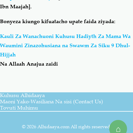
Ibn Maajah].
Bonyeza kiungo kifuatacho upate faida ziyada:
Kauli Za Wanachuoni Kuhusu Hadiyth Za Mama Wa
Waumini Zinazohusiana na Swawm Za Siku 9 Dhul-
Hijjah
Na Allaah Anajua zaidi
Kuhusu Alhidaaya
Maoni Yako-Wasiliana Na sisi (Contact Us)
Tovuti Muhimu
© 2026 Alhidaaya.com All rights reserved.
⌂