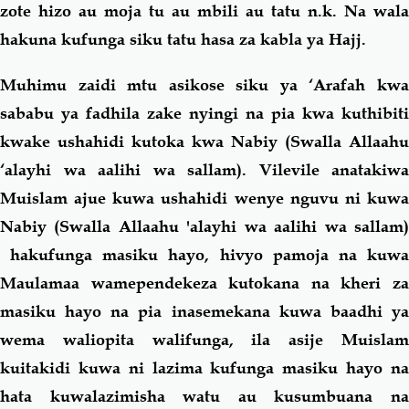
zote hizo au moja tu au mbili au tatu n.k. Na wala
hakuna kufunga siku tatu hasa za kabla ya Hajj.
Muhimu zaidi mtu asikose siku ya ‘Arafah kwa
sababu ya fadhila zake nyingi na pia kwa kuthibiti
kwake ushahidi kutoka kwa Nabiy (Swalla Allaahu
‘alayhi wa aalihi wa sallam). Vilevile anatakiwa
Muislam ajue kuwa ushahidi wenye nguvu ni kuwa
Nabiy (Swalla Allaahu 'alayhi wa aalihi wa sallam)
hakufunga masiku hayo, hivyo pamoja na kuwa
Maulamaa wamependekeza kutokana na kheri za
masiku hayo na pia inasemekana kuwa baadhi ya
wema waliopita walifunga, ila asije Muislam
kuitakidi kuwa ni lazima kufunga masiku hayo na
hata kuwalazimisha watu au kusumbuana na