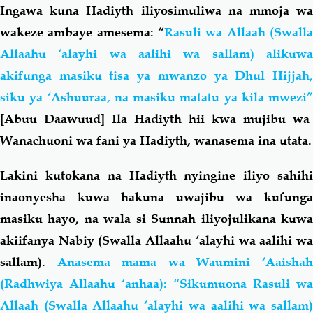
Ingawa kuna Hadiyth iliyosimuliwa na mmoja wa
wakeze ambaye amesema: “
Rasuli wa Allaah (Swalla
Allaahu ‘alayhi wa aalihi wa sallam) alikuwa
akifunga masiku tisa ya mwanzo ya Dhul Hijjah,
siku ya ‘Ashuuraa, na masiku matatu ya kila mwezi”
[Abuu Daawuud] Ila Hadiyth hii kwa mujibu wa
Wanachuoni wa fani ya Hadiyth, wanasema ina utata.
Lakini kutokana na Hadiyth nyingine iliyo sahihi
inaonyesha kuwa hakuna uwajibu wa kufunga
masiku hayo, na wala si Sunnah iliyojulikana kuwa
akiifanya Nabiy (Swalla Allaahu ‘alayhi wa aalihi wa
sallam).
Anasema mama wa Waumini ‘Aaisha
(Radhwiya Allaahu ‘anhaa): “Sikumuona Rasuli wa
Allaah (Swalla Allaahu ‘alayhi wa aalihi wa sallam)