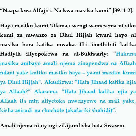
“
Naapa kwa Alfajiri. Na kwa masiku kumi
” [89: 1-2].
Haya masiku kumi 'Ulamaa wengi wamesema ni siku
kumi za mwanzo za Dhul Hijjah kwani hayo ni
masiku bora katika mwaka. Hii imethibiti katika
Hadiyth iliyopokewa na al-Bukhaariy: “
Hakuna
masiku ambayo amali njema zinapendwa na Allaah
ndani yake kuliko masiku haya – yaani masiku kumi
ya Dhul Hijjah”. Akaulizwa: “Hata Jihaad katika njia
ya Allaah?” Akasema: “Hata Jihaad katika njia ya
Allaah ila mtu aliyetoka mwenyewe na mali yake,
kisha asirudi na chochote (akafariki shahidi)”.
Amali njema ni nyingi zikijumlisha hata Swawm.