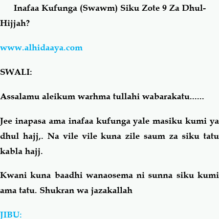
Inafaa Kufunga (Swawm) Siku Zote 9 Za Dhul-
Hijjah?
Salaf Wa Ummah
Firaq-Makundi
www.alhidaaya.com
Fiqh-Ibaadah
Duaa-Adhkaar
SWALI:
Fataawa Za Ulamaa
Kauli Za Salaf
Assalamu aleikum warhma tullahi wabarakatu......
Akhlaaq-Aadaab
Raqaaiq
Jee inapasa ama inafaa kufunga yale masiku kumi ya
dhul hajj,. Na vile vile kuna zile saum za siku tatu
Familia-Jamii
Maswali-Majibu
kabla hajj.
Chemsha Bongo
Vitabu
Kwani kuna baadhi wanaosema ni sunna siku kumi
ama tatu. Shukran wa jazakallah
Mapishi
JIBU: