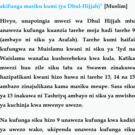
akifunga masiku kumi (ya Dhul-Hijjah)”
[Muslim]
Hivyo, unapoingia mwezi wa Dhul Hijjah mtu
anaweza kufunga kuanzia tarehe moja hadi tarehe 9
(ambayo ni siku ya Arafah). Tarehe kumi haifai
kufungwa na Muislamu kwani ni siku ya ‘Iyd na
Waislamu wanafaa kusherehekea kwa kula. Katika
mwezi huu zile siku tatu za Swawm zinakuwa
hazipatikani kwani hizo huwa ni tarehe 13, 14 na 15
ambazo zinajulikana kama masiku meupe. Sasa siku
ya 13 inakuwa ni Tashriyq ambayo ni siku ya mwisho
ya kuchinja kwa mwenye uwezo.
Na kufunga siku hizo 9 unaweza kufunga kwa kadiri
ya uwezo wako, ukipenda unaweza kufunga siku