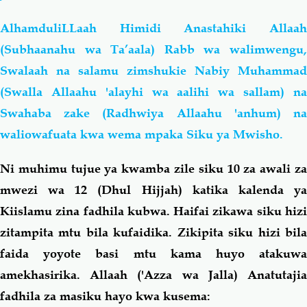
AlhamduliLLaah Himidi Anastahiki Allaah
(Subhaanahu wa Ta’aala) Rabb wa walimwengu,
Swalaah na salamu zimshukie Nabiy Muhammad
(Swalla Allaahu 'alayhi wa aalihi wa sallam) na
Swahaba zake (Radhwiya Allaahu 'anhum) na
waliowafuata kwa wema mpaka Siku ya Mwisho.
Ni muhimu tujue ya kwamba zile siku 10 za awali za
mwezi wa 12 (Dhul Hijjah) katika kalenda ya
Kiislamu zina fadhila kubwa. Haifai zikawa siku hizi
zitampita mtu bila kufaidika. Zikipita siku hizi bila
faida yoyote basi mtu kama huyo atakuwa
amekhasirika. Allaah ('Azza wa Jalla) Anatutajia
fadhila za masiku hayo kwa kusema: