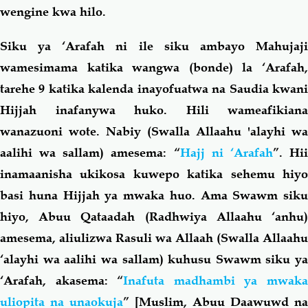
wengine kwa hilo.
Siku ya ‘Arafah ni ile siku ambayo Mahujaji
wamesimama katika wangwa (bonde) la ‘Arafah,
tarehe 9 katika kalenda inayofuatwa na Saudia kwani
Hijjah inafanywa huko. Hili wameafikiana
wanazuoni wote. Nabiy (Swalla Allaahu 'alayhi wa
aalihi wa sallam) amesema: “
Hajj ni ‘Arafah
”. Hi
inamaanisha ukikosa kuwepo katika sehemu hiyo
basi huna Hijjah ya mwaka huo. Ama Swawm siku
hiyo, Abuu Qataadah (Radhwiya Allaahu ‘anhu)
amesema, aliulizwa Rasuli wa Allaah (Swalla Allaahu
‘alayhi wa aalihi wa sallam) kuhusu Swawm siku ya
‘Arafah, akasema: “
Inafuta madhambi ya mwak
uliopita na unaokuja
” [Muslim, Abuu Daawuwd na