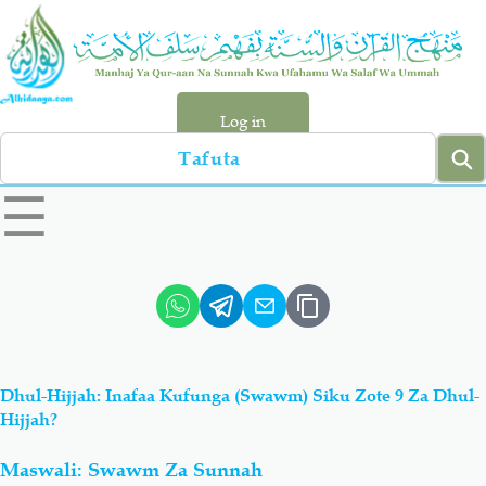
Skip
to
main
content
Log in
Search
left
☰
sidebar
menu
Qur-aan
Hadiyth
Sunnah
Tawhiyd
Dhul-Hijjah: Inafaa Kufunga (Swawm) Siku Zote 9 Za Dhul-
Aqiydah
Manhaj
Hijjah?
Maswali: Swawm Za Sunnah
Shirki & Kufru
Bid-'ah (Uzushi)